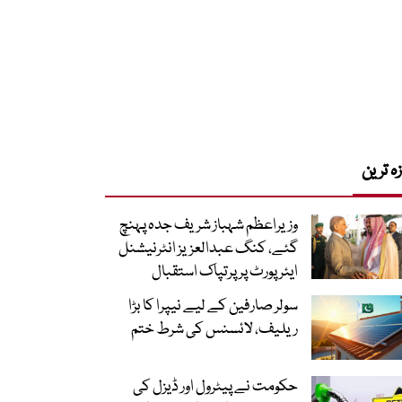
زہ ترین
وزیراعظم شہباز شریف جدہ پہنچ
گئے، کنگ عبدالعزیز انٹرنیشنل
ایئر پورٹ پر پرتپاک استقبال
سولر صارفین کے لیے نیپرا کا بڑا
ریلیف، لائسنس کی شرط ختم
حکومت نے پیٹرول اور ڈیزل کی