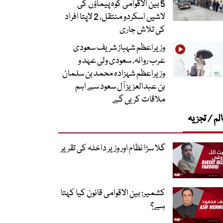
5 بین الاقوامی کوہ پیماؤں کی
لاشیں اسکردو منتقل، 2 لاپتا افراد
کی تلاش جاری
وزیراعظم شہباز شریف سعودی
عرب روانہ، سعودی ولی عہد و
وزیراعظم شہزادہ محمد بن سلمان
بن عبدالعزیز آل سعود سے اہم
ملاقات کریں گے
لم / تجزیہ
گلا سڑا نظام اور وزیر داخلہ کی تقریر
کشمیر: بین الاقوامی قانون کیا کہتا
ہے؟