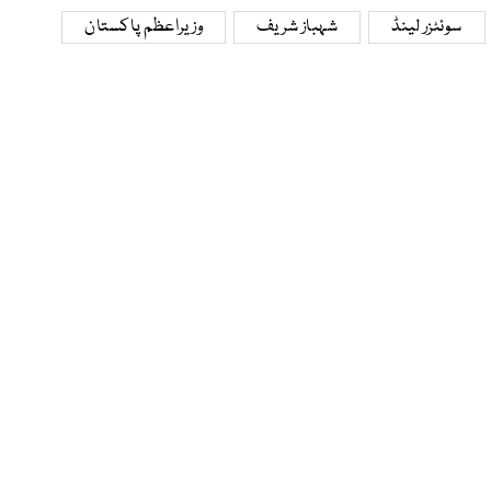
سوئٹزر لینڈ
شہباز شریف
وزیراعظم پاکستان