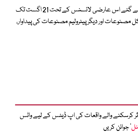
امریکی محکمہ خزانہ کی جانب سے جاری کیے گئے اس عارضی لائسنس کے تحت 21 اگست تک
یکل مصنوعات اور دیگر پیٹرولیم مصنوعات کی پیداوار،
متاثر کرسکنے والے واقعات کی اپ ڈیٹس کے لیے واٹس
نل
‘ جوائن کریں