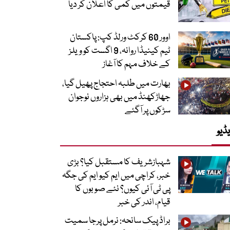
قیمتوں میں کمی کا اعلان کر دیا
اوور 60 کرکٹ ورلڈ کپ: پاکستان
ٹیم کینیڈا روانہ، 9 اگست کو ویلز
کے خلاف مہم کا آغاز
بھارت میں طلبہ احتجاج پھیل گیا،
جھاڑکھنڈ میں بھی ہزاروں نوجوان
سڑکوں پر آگئے
ڈیو
شہبازشریف کا مستقبل کیا؟ بڑی
خبر، کراچی میں ایم کیو ایم کی جگہ
پی ٹی آئی کیوں؟ نئے صوبوں کا
قیام، اندر کی خبر
براڈ پیک سانحہ: نرمل پرجا سمیت