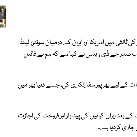
ثالثی میں امریکا اور ایران کے درمیان سوئٹزر لینڈ
ب صدر جے ڈی وینس نے کہا ہے کہ ہم نے فائنل
رات کے لیے بھرپور سفارتکاری کی، جسے دنیا بھر میں
 کے بعد ایران کو تیل کی پیداوار اور فروخت کی اجازت