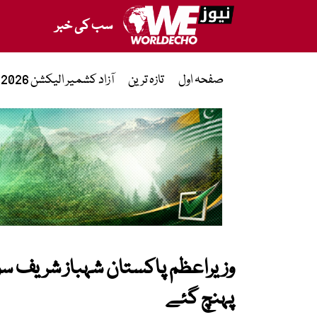
سب کی خبر
صفحہ اول
تازہ ترین
آزاد کشمیر الیکشن 2026
وزیراعظم پاکستان شہباز شریف سو
پہنچ گئے