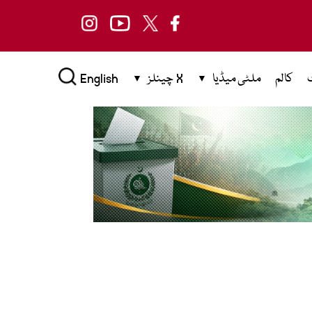
کالم
ملٹی میڈیا
X چینلز
English