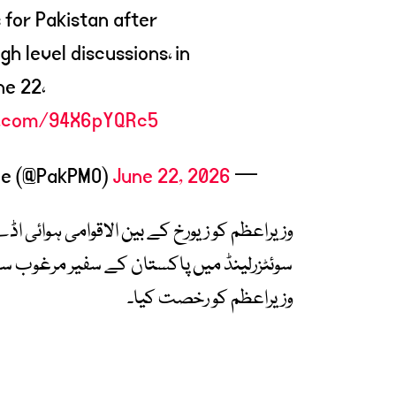
 for Pakistan after
gh level discussions، in
ne 22،
er.com/94X6pYQRc5
June 22, 2026
— Prime Minister’s Office (@PakPMO)
وزیراعظم کو زیورخ کے بین الاقوامی ہوائی اڈے
سوئٹزرلینڈ میں پاکستان کے سفیر مرغوب سلیم
وزیراعظم کو رخصت کیا۔