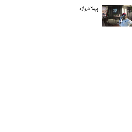
پہلا دروازہ