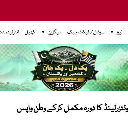
نیوز
سوشل / فیکٹ چیک
میگزین
کھیل
انٹرٹینمنٹ
ئٹزرلینڈ کا دورہ مکمل کرکے وطن واپس