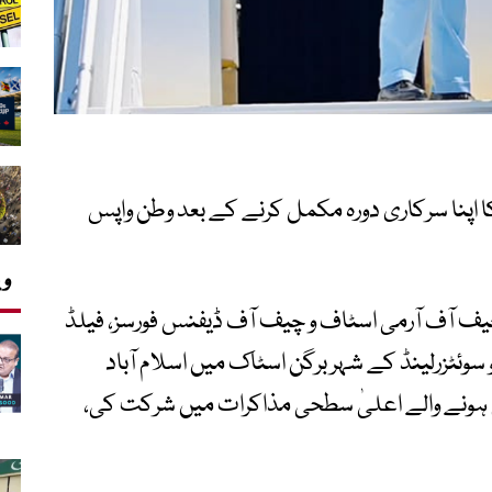
ا اپنا سرکاری دورہ مکمل کرنے کے بعد وطن واپس
وی
چیف آف آرمی اسٹاف و چیف آف ڈیفنس فورسز، فیلڈ
ل سید عاصم منیر نے 21 جون 2026 کو سوئٹزرلینڈ کے شہر برگن اسٹاک میں اسلام آباد
ہونے والے اعلیٰ سطحی مذاکرات میں شرکت کی،