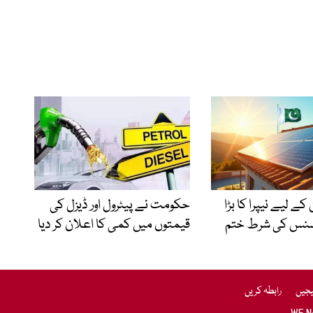
کے لیے نیپرا کا بڑا
حکومت نے پیٹرول اور ڈیزل کی
سنس کی شرط ختم
قیمتوں میں کمی کا اعلان کر دیا
یجیں
رابطہ کریں