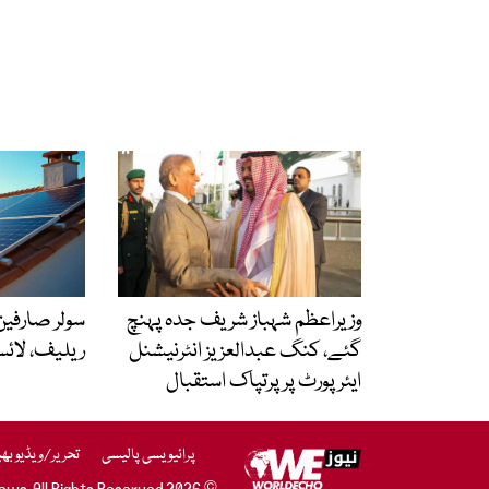
وزیراعظم شہباز شریف جدہ پہنچ
سولر صارفین 
گئے، کنگ عبدالعزیز انٹرنیشنل
ریلیف، لائ
ایئر پورٹ پر پرتپاک استقبال
پرائیویسی پالیسی
تحریر/ویڈیو بھ