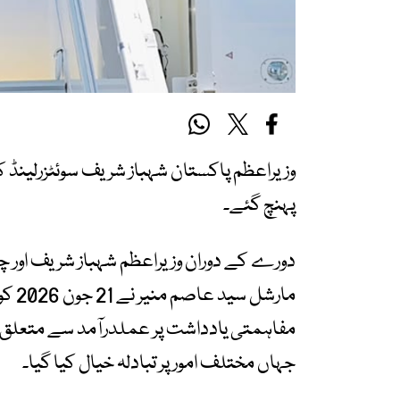
وزیراعظم پاکستان شہباز شریف سوئٹزرلینڈ ک
پہنچ گئے۔
دورے کے دوران وزیراعظم شہباز شریف اور 
مارش
مفاہمتی یادداشت پر عملدرآمد سے متعلق 
جہاں مختلف امور پر تبادلہ خیال کیا گیا۔