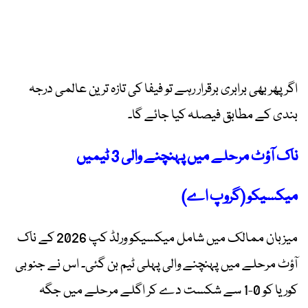
اگر پھر بھی برابری برقرار رہے تو فیفا کی تازہ ترین عالمی درجہ
بندی کے مطابق فیصلہ کیا جائے گا۔
ناک آؤٹ مرحلے میں پہنچنے والی 3 ٹیمیں
میکسیکو (گروپ اے)
میزبان ممالک میں شامل میکسیکو ورلڈ کپ 2026 کے ناک
آؤٹ مرحلے میں پہنچنے والی پہلی ٹیم بن گئی۔ اس نے جنوبی
کوریا کو 0-1 سے شکست دے کر اگلے مرحلے میں جگہ