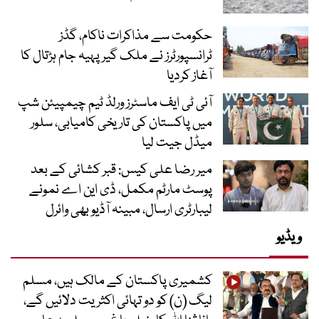
حکومت سے مذاکرات ناکام، گڈز
ٹرانسپورٹرز نے ملک گیر پہیہ جام ہڑتال کا
آغاز کردیا
آئی ٹی ایف ماسٹرز ورلڈ ٹیم چیمپیئن شپ
میں پاکستان کی تاریخی کامیابی، سلور
میڈل جیت لیا
میر رضا علی کیس: قبر کشائی کے بعد
پوسٹ مارٹم مکمل، ڈی این اے نمونے
لیبارٹری ارسال، مبینہ آڈیو بھی وائرل
ویڈیو
کشمیری پاکستان کے مالک ہیں، مسلم
لیگ (ن) کو دو تہائی اکثریت دلائیں گے،