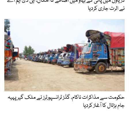
دریاؤں میں پانی کے بہاؤ میں اضافے کا امکان، این ڈی ایم اے
نے الرٹ جاری کردیا
حکومت سے مذاکرات ناکام، گڈز ٹرانسپورٹرز نے ملک گیر پہیہ
جام ہڑتال کا آغاز کردیا