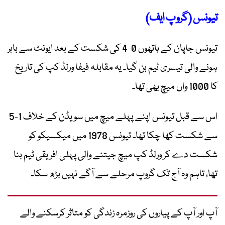
تیونس (گروپ ایف)
تیونس جاپان کے ہاتھوں 0-4 کی شکست کے بعد ایونٹ سے باہر
ہونے والی تیسری ٹیم بن گیا۔ یہ مقابلہ فیفا ورلڈ کپ کی تاریخ
کا 1000 واں میچ بھی تھا۔
اس سے قبل تیونس اپنے پہلے میچ میں سویڈن کے خلاف 1-5
سے شکست کھا چکا تھا۔ تیونس 1978 میں میکسیکو کو
شکست دے کر ورلڈ کپ میچ جیتنے والی پہلی افریقی ٹیم بنا
تھا، تاہم وہ آج تک گروپ مرحلے سے آگے نہیں بڑھ سکا۔
آپ اور آپ کے پیاروں کی روزمرہ زندگی کو متاثر کرسکنے والے