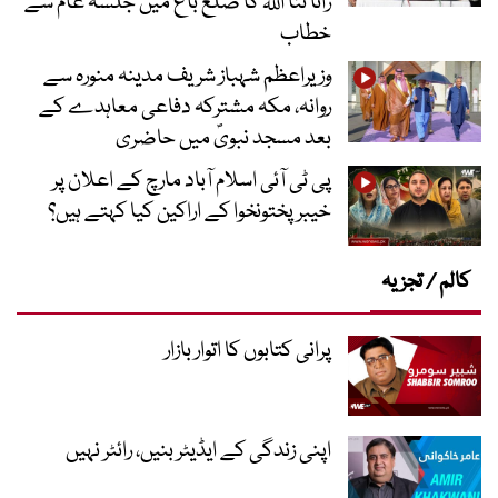
رانا ثنا اللہ کا ضلع باغ میں جلسہ عام سے
خطاب
وزیراعظم شہباز شریف مدینہ منورہ سے
روانہ، مکہ مشترکہ دفاعی معاہدے کے
بعد مسجد نبویؐ میں حاضری
پی ٹی آئی اسلام آباد مارچ کے اعلان پر
خیبر پختونخوا کے اراکین کیا کہتے ہیں؟
کالم / تجزیہ
پرانی کتابوں کا اتوار بازار
اپنی زندگی کے ایڈیٹر بنیں، رائٹر نہیں