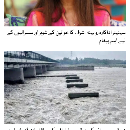
سینیئر اداکارہ روبینہ اشرف کا خواتین کے شوہر اور سسرالیوں کے
لیے اہم پیغام