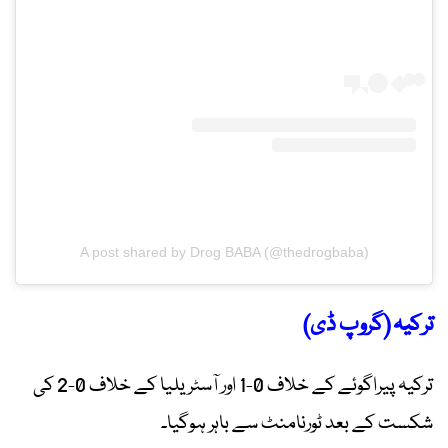
A post shared by Drog BABA (@thedrogbaba)
ترکیہ (گروپ ڈی)
ترکیہ پیراگوئے کے خلاف 0-1 اور آسٹریلیا کے خلاف 0-2 کی
شکست کے بعد ٹورنامنٹ سے باہر ہوگیا۔