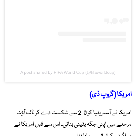
A post shared by FIFA World Cup (@fifaworldcup)
امریکا (گروپ ڈی)
امریکا نے آسٹریلیا کو 0-2 سے شکست دے کر ناک آؤٹ
مرحلے میں اپنی جگہ یقینی بنائی۔ اس سے قبل امریکا نے
پیراگوئے کو 1-4 سے ہرایا تھا۔