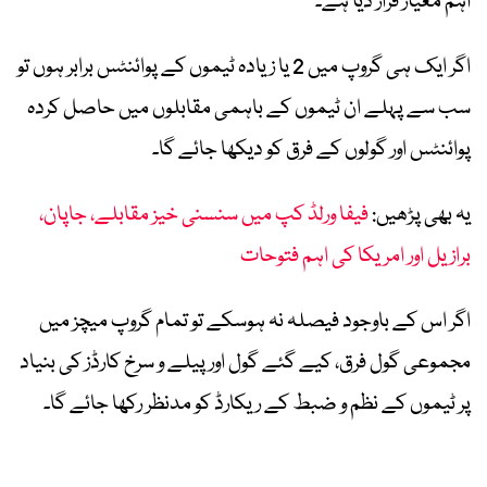
اہم معیار قرار دیا ہے۔
اگر ایک ہی گروپ میں 2 یا زیادہ ٹیموں کے پوائنٹس برابر ہوں تو
سب سے پہلے ان ٹیموں کے باہمی مقابلوں میں حاصل کردہ
پوائنٹس اور گولوں کے فرق کو دیکھا جائے گا۔
یہ بھی پڑھیں:
فیفا ورلڈ کپ میں سنسنی خیز مقابلے، جاپان،
برازیل اور امریکا کی اہم فتوحات
اگر اس کے باوجود فیصلہ نہ ہوسکے تو تمام گروپ میچز میں
مجموعی گول فرق، کیے گئے گول اور پیلے و سرخ کارڈز کی بنیاد
پر ٹیموں کے نظم و ضبط کے ریکارڈ کو مدنظر رکھا جائے گا۔