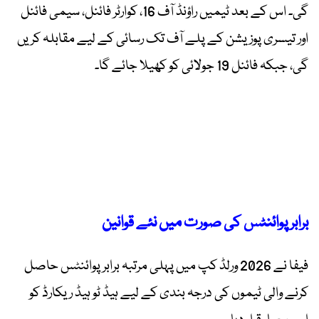
گی۔ اس کے بعد ٹیمیں راؤنڈ آف 16، کوارٹر فائنل، سیمی فائنل
اور تیسری پوزیشن کے پلے آف تک رسائی کے لیے مقابلہ کریں
گی، جبکہ فائنل 19 جولائی کو کھیلا جائے گا۔
برابر پوائنٹس کی صورت میں نئے قوانین
فیفا نے 2026 ورلڈ کپ میں پہلی مرتبہ برابر پوائنٹس حاصل
کرنے والی ٹیموں کی درجہ بندی کے لیے ہیڈ ٹو ہیڈ ریکارڈ کو