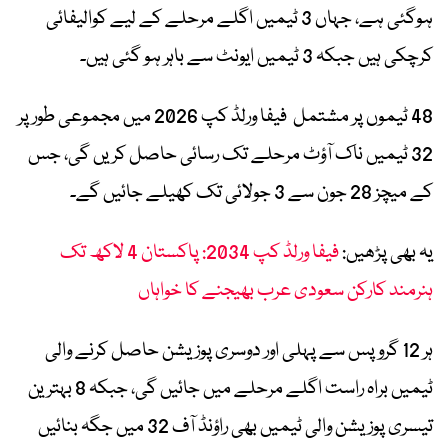
ہوگئی ہے، جہاں 3 ٹیمیں اگلے مرحلے کے لیے کوالیفائی
کرچکی ہیں جبکہ 3 ٹیمیں ایونٹ سے باہر ہو گئی ہیں۔
48 ٹیموں پر مشتمل فیفا ورلڈ کپ 2026 میں مجموعی طور پر
32 ٹیمیں ناک آؤٹ مرحلے تک رسائی حاصل کریں گی، جس
کے میچز 28 جون سے 3 جولائی تک کھیلے جائیں گے۔
یہ بھی پڑھیں:
فیفا ورلڈ کپ 2034: پاکستان 4 لاکھ تک
ہنرمند کارکن سعودی عرب بھیجنے کا خواہاں
ہر 12 گروپس سے پہلی اور دوسری پوزیشن حاصل کرنے والی
ٹیمیں براہ راست اگلے مرحلے میں جائیں گی، جبکہ 8 بہترین
تیسری پوزیشن والی ٹیمیں بھی راؤنڈ آف 32 میں جگہ بنائیں