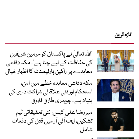
تازہ ترین
’اللہ تعالیٰ نے پاکستان کو حرمین شریفین
کی حفاظت کے لیے چنا ہے‘، مکہ دفاعی
معاہدے پر اراکین پارلیمنٹ کا اظہار خیال
مکہ دفاعی معاہدہ خطے میں امن،
استحکام اور نئی علاقائی شراکت داری کی
بنیاد ہے، چوہدری طارق فاروق
میر رضا علی کیس: نئی تحقیقاتی ٹیم
تشکیل، ایف آئی آر میں قتل کی دفعات
شامل