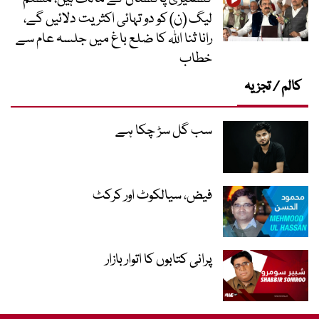
لیگ (ن) کو دو تہائی اکثریت دلائیں گے،
رانا ثنا اللہ کا ضلع باغ میں جلسہ عام سے
خطاب
کالم / تجزیہ
سب گل سڑ چکا ہے
فیض، سیالکوٹ اور کرکٹ
پرانی کتابوں کا اتوار بازار