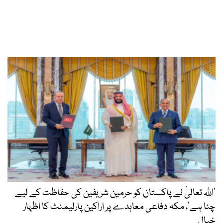
’اللہ تعالیٰ نے پاکستان کو حرمین شریفین کی حفاظت کے لیے
چنا ہے‘، مکہ دفاعی معاہدے پر اراکین پارلیمنٹ کا اظہار
خیال