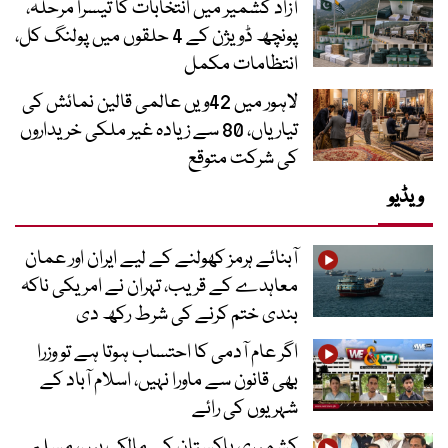
آزاد کشمیر میں انتخابات کا تیسرا مرحلہ،
پونچھ ڈویژن کے 4 حلقوں میں پولنگ کل،
انتظامات مکمل
لاہور میں 42ویں عالمی قالین نمائش کی
تیاریاں، 80 سے زیادہ غیر ملکی خریداروں
کی شرکت متوقع
ویڈیو
آبنائے ہرمز کھولنے کے لیے ایران اور عمان
معاہدے کے قریب، تہران نے امریکی ناکہ
بندی ختم کرنے کی شرط رکھ دی
اگر عام آدمی کا احتساب ہوتا ہے تو وزرا
بھی قانون سے ماورا نہیں، اسلام آباد کے
شہریوں کی رائے
کشمیری پاکستان کے مالک ہیں، مسلم