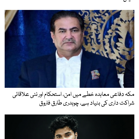
مکہ دفاعی معاہدہ خطے میں امن، استحکام اور نئی علاقائی
شراکت داری کی بنیاد ہے، چوہدری طارق فاروق