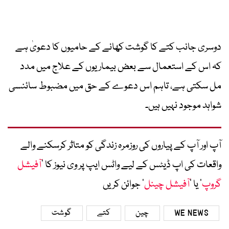
دوسری جانب کتے کا گوشت کھانے کے حامیوں کا دعویٰ ہے
کہ اس کے استعمال سے بعض بیماریوں کے علاج میں مدد
مل سکتی ہے، تاہم اس دعوے کے حق میں مضبوط سائنسی
شواہد موجود نہیں ہیں۔
آپ اور آپ کے پیاروں کی روزمرہ زندگی کو متاثر کرسکنے والے
واقعات کی اپ ڈیٹس کے لیے واٹس ایپ پر وی نیوز کا ’
آفیشل
گروپ
‘ یا ’
آفیشل چینل
‘ جوائن کریں
WE NEWS
چین
کتے
گوشت