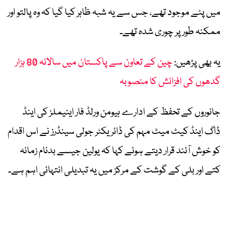
میں پٹے موجود تھے، جس سے یہ شبہ ظاہر کیا گیا کہ وہ پالتو اور
ممکنہ طور پر چوری شدہ تھے۔
یہ بھی پڑھیں:
چین کے تعاون سے پاکستان میں سالانہ 80 ہزار
گدھوں کی افزائش کا منصوبہ
جانوروں کے تحفظ کے ادارے ہیومن ورلڈ فار اینیملز کی اینڈ
ڈاگ اینڈ کیٹ میٹ مہم کی ڈائریکٹر جولی سینڈرز نے اس اقدام
کو خوش آئند قرار دیتے ہوئے کہا کہ یولین جیسے بدنام زمانہ
کتے اور بلی کے گوشت کے مرکز میں یہ تبدیلی انتہائی اہم ہے۔