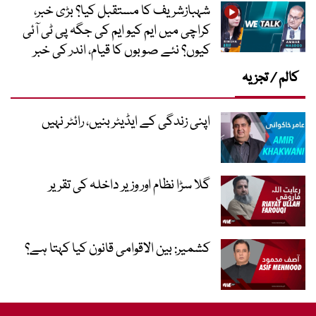
شہبازشریف کا مستقبل کیا؟ بڑی خبر،
کراچی میں ایم کیو ایم کی جگہ پی ٹی آئی
کیوں؟ نئے صوبوں کا قیام، اندر کی خبر
کالم / تجزیہ
اپنی زندگی کے ایڈیٹر بنیں، رائٹر نہیں
گلا سڑا نظام اور وزیر داخلہ کی تقریر
کشمیر: بین الاقوامی قانون کیا کہتا ہے؟