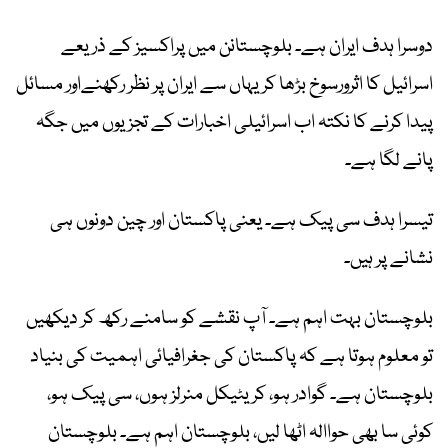
دوسرا ہدف ایران ہے۔ بلوچستانن میں پراکسیز کے ذریعے
اسرائیل کا اثرورسوخ بڑھا کر یہاں سے ایران پر نظر رکھنےاور مسائل
پیدا کرنے کا نکتہ اب اسرائیلی اخبارات کے تجزیوں میں جگہ
پانے لگا ہے۔
تیسرا ہدف سی پیک ہے۔ یعنی پاکستان اور چین دونوں ہی
نشانے پر ہیں۔
بلوچستان بہت اہم ہے۔ آپ نقشے کو سامنے رکھ کر دیکھیں
تو معلوم ہوتا ہے کہ پاکستان کی جغرافیائی اہمیت کی بنیاد
بلوچستان ہے۔ گوادر ہو، کریٹیکل منرلز ہوں، سی پیک ہو،
کوئی سا بھی حواالہ اٹھا لیں، بلوچستان اہم ہے۔ بلوچستان