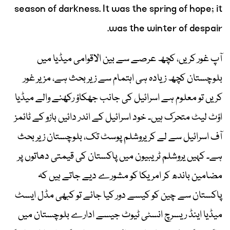
season of darkness. It was the spring of hope; it
was the winter of despair.
آپ غور کریں، کچھ عرصے سے بین الاقوامی میڈیا میں
بلوچستان کچھ زیادہ ہی اہتمام سے زیر بحث ہے، مزیر غور
کریں تو معلوم ہے اسرائیل کی جانب جھکاؤ رکھنے والے میڈیا
اؤٹ لیٹ متحرک ہیں۔ خود اسرائیل کے اندر دائیں بازو کے ٹائمز
آف اسرائیل سے لے کر یروشلم پوسٹ تک، بلوچستان زیر بحث
ہے۔ کہیں یروشلم ٹریبیون میں پاکستان کی قیمتی دھاتوں پر
مضامین باندھ کر امریکا کو مشورے دیے جاتے ہیں کہ
پاکستان سے چین کو کیسے دور کیا جائے تو کبھی مڈل ایسٹ
میڈیا اینڈ ریسرچ انسٹی ٹیوٹ جیسے ادارے بلوچستان میں