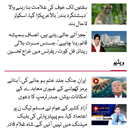
ہفتوں تک خوف کی علامت بنا رہنے والا
‘دہشتگرد بندر’ بالآخر پکڑا گیا، اسکولز
تاحال بند
’ججز آتے جاتے رہتے ہیں، انصاف ہمیشہ
قائم رہنا چاہیے‘، جسٹس مسرت ہلالی
ریٹائر، فل کورٹ ریفرنس میں خراجِ تحسین
ویڈیو
ایران جنگ جلد ختم ہو جائے گی، آبنائے
ہرمز کھولنے کے عبوری معاہدے کے
امکانات روشن، صدر ٹرمپ کا دعویٰ
آزاد کشیر کے عوام نے مسلم لیگ ن پر
اعتماد کیا، ہم پیپلز پارٹی کی بلیک
میلنگ میں نہیں آئیں گے، شاہ غلام قادر