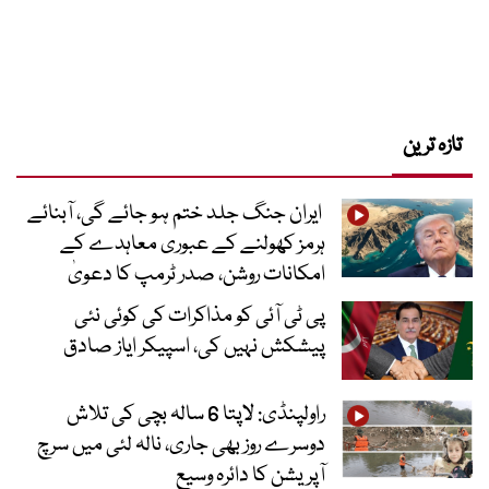
تازہ ترین
ایران جنگ جلد ختم ہو جائے گی، آبنائے
ہرمز کھولنے کے عبوری معاہدے کے
امکانات روشن، صدر ٹرمپ کا دعویٰ
پی ٹی آئی کو مذاکرات کی کوئی نئی
پیشکش نہیں کی، اسپیکر ایاز صادق
راولپنڈی: لاپتا 6 سالہ بچی کی تلاش
دوسرے روز بھی جاری، نالہ لئی میں سرچ
آپریشن کا دائرہ وسیع