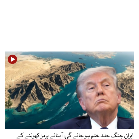
ایران جنگ جلد ختم ہو جائے گی، آبنائے ہرمز کھولنے کے