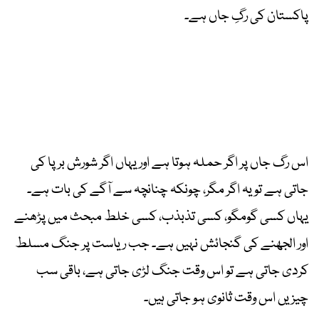
پاکستان کی رگِ جاں ہے۔
اس رگ جاں پر اگر حملہ ہوتا ہے اور یہاں اگر شورش برپا کی
جاتی ہے تو یہ اگر مگر، چونکہ چنانچہ سے آگے کی بات ہے۔
یہاں کسی گومگو، کسی تذبذب، کسی خلط مبحث میں پڑھنے
اور الجھنے کی گنجائش نہیں ہے۔ جب ریاست پر جنگ مسلط
کردی جاتی ہے تو اس وقت جنگ لڑی جاتی ہے، باقی سب
چیزیں اس وقت ثانوی ہو جاتی ہیں۔