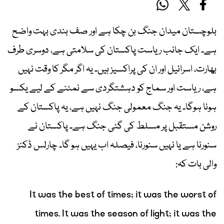
بلوچستان میدان جنگ بن چکا ہے اور صف بندی بہت واضح
ہے۔ ایک جانب ریاست پاکستان کی سلامتی ہے، دوسری طرف
بھارت، اسرائیل اور ان کی پراکسیز ہیں۔ یہ اگر مگر کا وقت نہیں
ہے، ریاست اور سماج کو دہشتگردی سے نمٹنے کے لیے یکسو
ہونا ہوگا۔ یہ جنگ معمولی جنگ نہیں ہے، یہ پاکستان کے
روشن مستقبل پر مسلط کی گئی جنگ ہے۔ پاکستان نے
سنورنا ہے یا نہیں سنورنا، فیصلہ اب یہیں ہو گا۔ چارلس ڈکنز
والی بات کہ:
It was the best of times; it was the worst of
times. It was the season of light; it was the