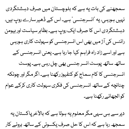
سمجھنے کی بات یہ ہے کہ بلوچستان میں صرف دہشتگردی
نہیں ہورہی، یہ ’انسرجنسی‘ ہے۔ اس کے ڈھیر سارے روپ ہیں،
دہشتگردی اس کا صرف ایک روپ ہے۔ بظاہر سیاست اور ہیومن
رائٹس کی آڑ میں بھی اس انسرجنسی کو سہولت کاری ہورہی
ہے اور اسے زاد راہ فراہم کیا جا رہا ہے۔ یعنی انسرجنسی کے
ساتھ ساتھ پوسٹ انسر جنسی بھی چل رہی ہے۔ پوسٹ
انسرجنسی کا کام سماج کو کنفیوز رکھنا ہے۔ اگر مگر اور چونکہ
چنانچہ کے ساتھ انسرجنسی کی فکری سہولت کاری کرکے عوام
کو الجھائے رکھنا ہے۔
دیر سے ہی سہی مگر معلوم یہ ہوتا ہے کہ بالآخر پاکستان یہ
سمجھ رہا ہے کہ اس کا حل صرف یکسوئی کے ساتھ بروئے کار