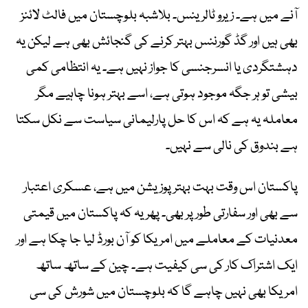
آنے میں ہے۔ زیرو ٹالرینس۔ بلاشبہ بلوچستان میں فالٹ لائنز
بھی ہیں اور گڈ گورننس بہتر کرنے کی گنجائش بھی ہے لیکن یہ
دہشتگردی یا انسرجنسی کا جواز نہیں ہے۔ یہ انتظامی کمی
بیشی تو ہر جگہ موجود ہوتی ہے، اسے بہتر ہونا چاہیے مگر
معاملہ یہ ہے کہ اس کا حل پارلیمانی سیاست سے نکل سکتا
ہے بندوق کی نالی سے نہیں۔
پاکستان اس وقت بہت بہتر پوزیشن میں ہے، عسکری اعتبار
سے بھی اور سفارتی طور پر بھی۔ پھر یہ کہ پاکستان میں قیمتی
معدنیات کے معاملے میں امریکا کو آن بورڈ لیا جا چکا ہے اور
ایک اشتراک کار کی سی کیفیت ہے۔ چین کے ساتھ ساتھ
امریکا بھی نہیں چاہے گا کہ بلوچستان میں شورش کی سی