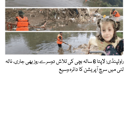
راولپنڈی: لاپتا 6 سالہ بچی کی تلاش دوسرے روز بھی جاری، نالہ
لئی میں سرچ آپریشن کا دائرہ وسیع