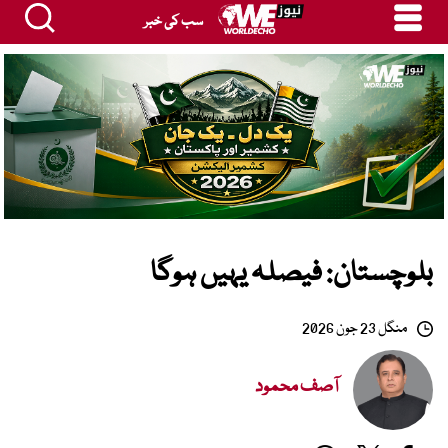
سب کی خبر
بلوچستان: فیصلہ یہیں ہوگا
منگل 23 جون 2026
آصف محمود