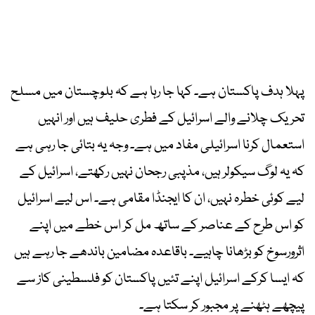
پہلا ہدف پاکستان ہے۔ کہا جا رہا ہے کہ بلوچستان میں مسلح
تحریک چلانے والے اسرائیل کے فطری حلیف ہیں اور انہیں
استعمال کرنا اسرائیلی مفاد میں ہے۔ وجہ یہ بتائی جا رہی ہے
کہ یہ لوگ سیکولر ہیں، مذپبی رجحان نہیں رکھتے، اسرائیل کے
لیے کوئی خطرہ نہیں، ان کا ایجنڈا مقامی ہے۔ اس لیے اسرائیل
کو اس طرح کے عناصر کے ساتھ مل کر اس خطے میں اپنے
اثرورسوخ کو بڑھانا چاہیے۔ باقاعدہ مضامین باندھے جا رہے ہیں
کہ ایسا کرکے اسرائیل اپنے تئیں پاکستان کو فلسطینی کاز سے
پیچھے ہٹھنے پر مجبور کر سکتا ہے۔