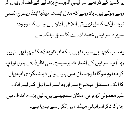
پراکسیز کے ذریعے اسرائیلی اثرورسوخ بڑھانے کے فضائل بیان کر
رہے ہوتے ہیں۔ یاد رہے کہ مڈل ایسٹ میڈیا اینڈ ریسرچ انسٹی
ٹیوٹ ایک کامل تزویراتی ابلاغی ادارہ ہے جس کا موجودہ
سربراہ اسرائیلی خفیہ ادارے کا سابق اہلکار ہے۔
یہ سب کچھ بے سبب نہیں بلکہ اب تو یہ ڈھکا چھپا بھی نہیں
رہا۔ آپ اسرائیل کے اخبارات پر سرسری سی نظر ڈالتے ہوں تو آپ
کو معلوم ہوگا بلوچستان میں ہونے والی دہشتگردی اب وہاں
کا ایک مستقل موضوع ہے اور وہ اسے اسرائیل کے لیے ایک
غیر معمولی تزویراتی امکان سمجھتے ہیں۔ تین بڑے اہداف ہیں
جن کا ذکر اسرائیلی میڈیا میں تکرار سے ہورہا ہے۔