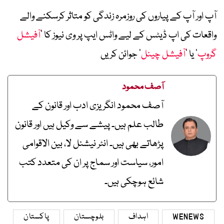
آپ اور آپ کے پیاروں کی روزمرہ زندگی کو متاثر کرسکنے والے
واقعات کی اپ ڈیٹس کے لیے واٹس ایپ پر وی نیوز کا ’
آفیشل
گروپ
‘ یا ’
آفیشل چینل
‘ جوائن کریں
آصف محمود
آصف محمود انگریزی ادب اور قانون کے
طالب علم ہیں۔ پیشے سے وکیل ہیں اور قانون
پڑھاتے بھی ہیں۔ انٹر نیشنل لا، بین الاقوامی
امور، سیاست اور سماج پر ان کی متعدد کتب
شائع ہوچکی ہیں۔
WENEWS
اہداف
بلوچستان
پاکستان