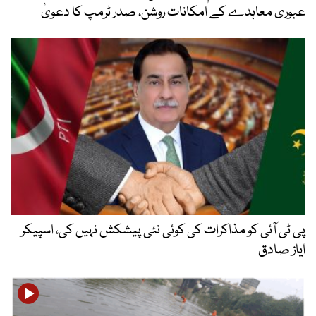
عبوری معاہدے کے امکانات روشن، صدر ٹرمپ کا دعویٰ
پی ٹی آئی کو مذاکرات کی کوئی نئی پیشکش نہیں کی، اسپیکر
ایاز صادق