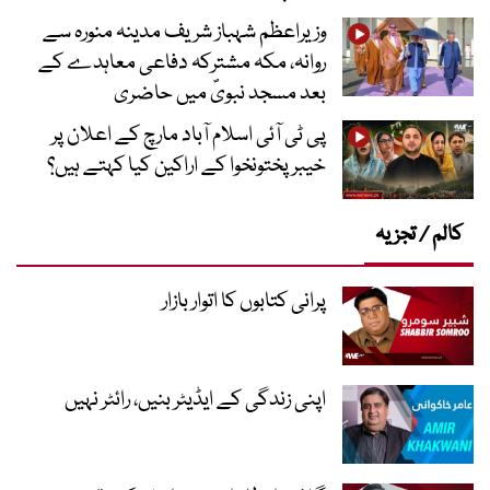
وزیراعظم شہباز شریف مدینہ منورہ سے
روانہ، مکہ مشترکہ دفاعی معاہدے کے
بعد مسجد نبویؐ میں حاضری
پی ٹی آئی اسلام آباد مارچ کے اعلان پر
خیبر پختونخوا کے اراکین کیا کہتے ہیں؟
کالم / تجزیہ
پرانی کتابوں کا اتوار بازار
اپنی زندگی کے ایڈیٹر بنیں، رائٹر نہیں