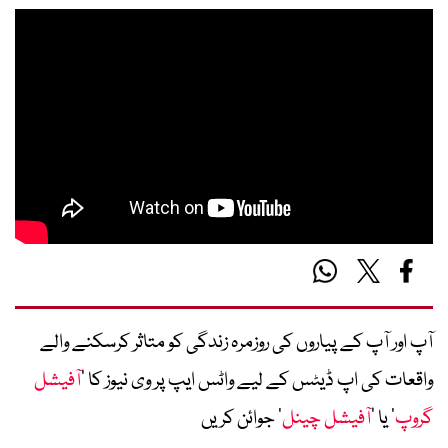
آپ اور آپ کے پیاروں کی روزمرہ زندگی کو متاثر کرسکنے والے
واقعات کی اپ ڈیٹس کے لیے واٹس ایپ پر وی نیوز کا ’
آفیشل
گروپ
‘ یا ’
آفیشل چینل
‘ جوائن کریں