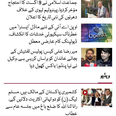
جماعت اسلامی نے 9 اگست کا احتجاج
مؤخر کردیا، پیٹرولیم لیوی کے خلاف
دھرنوں کی نئی تاریخ کا اعلان
اوپن اے آئی کے نئے ماڈل ’ایسٹرا‘ میں
خطرناک سیکیورٹی خدشات کا انکشاف،
ڈیولپنگ کام عارضی معطل
میر رضا علی کیس: پولیس تفتیش کے
بجائے خاندان کو ہراساں کررہی ہے، وکیل
نے نیا پنڈورا باکس کھول دیا
ویڈیو
کشمیری پاکستان کے مالک ہیں، مسلم
لیگ (ن) کو دو تہائی اکثریت دلائیں گے،
رانا ثنا اللہ کا ضلع باغ میں جلسہ عام سے
خطاب