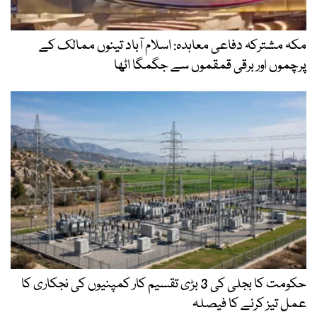
مکہ مشترکہ دفاعی معاہدہ: اسلام آباد تینوں ممالک کے
پرچموں اور برقی قمقموں سے جگمگا اٹھا
حکومت کا بجلی کی 3 بڑی تقسیم کار کمپنیوں کی نجکاری کا
عمل تیز کرنے کا فیصلہ