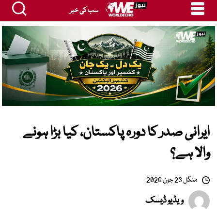
سب کی خبر
ایرانی صدر کا دورہ پاکستان، کیا بڑا ہونے
والا ہے؟
منگل 23 جون 2026
ویڈیو ڈیسک