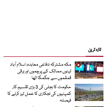
تازہ ترین
مکہ مشترکہ دفاعی معاہدہ: اسلام آباد
تینوں ممالک کے پرچموں اور برقی
قمقموں سے جگمگا اٹھا
حکومت کا بجلی کی 3 بڑی تقسیم کار
کمپنیوں کی نجکاری کا عمل تیز کرنے کا
فیصلہ