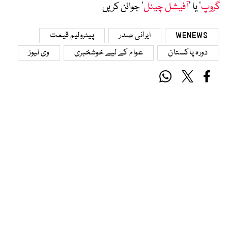
گروپ
‘ یا ’
آفیشل چینل
‘ جوائن کریں
WENEWS
ایرانی صدر
پیٹرولیم قیمت
دورہ پاکستان
عوام کے لیے خوشخبری
وی نیوز