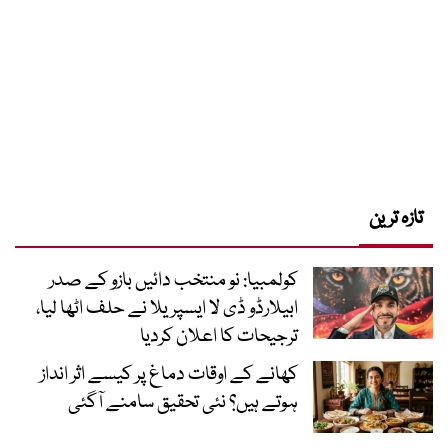
تازہ ترین
کولمبیا: نو منتخب دائیں بازو کے صدر
ابیلارڈو ڈی لا ایسپریلا نے حلف اٹھا لیا،
ترجیحات کا اعلان کردیا
کھانے کے اوقات دماغ پر کیسے اثر انداز
ہوتے ہیں؟ نئی تحقیق سامنے آگئی