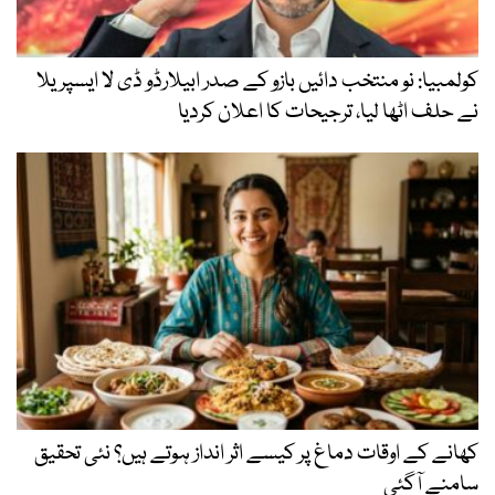
کولمبیا: نو منتخب دائیں بازو کے صدر ابیلارڈو ڈی لا ایسپریلا
نے حلف اٹھا لیا، ترجیحات کا اعلان کردیا
کھانے کے اوقات دماغ پر کیسے اثر انداز ہوتے ہیں؟ نئی تحقیق
سامنے آگئی