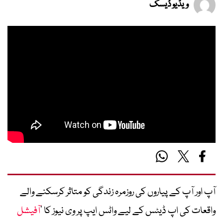
ویڈیو ڈیسک
آپ اور آپ کے پیاروں کی روزمرہ زندگی کو متاثر کرسکنے والے
واقعات کی اپ ڈیٹس کے لیے واٹس ایپ پر وی نیوز کا ’
آفیشل