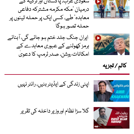
سعودی عرب، پاکستان اور ترکیہ کے
درمیان ’مکہ مکرمہ مشترکہ دفاعی
معاہدہ‘ طے، کسی ایک پر حملہ تینوں پر
حملہ تصور ہوگا
ایران جنگ جلد ختم ہو جائے گی، آبنائے
ہرمز کھولنے کے عبوری معاہدے کے
امکانات روشن، صدر ٹرمپ کا دعویٰ
کالم / تجزیہ
اپنی زندگی کے ایڈیٹر بنیں، رائٹر نہیں
گلا سڑا نظام اور وزیر داخلہ کی تقریر