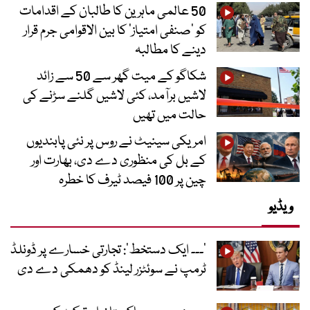
50 عالمی ماہرین کا طالبان کے اقدامات
کو ’صنفی امتیاز‘ کا بین الاقوامی جرم قرار
دینے کا مطالبہ
شکاگو کے میت گھر سے 50 سے زائد
لاشیں برآمد، کئی لاشیں گلنے سڑنے کی
حالت میں تھیں
امریکی سینیٹ نے روس پر نئی پابندیوں
کے بل کی منظوری دے دی، بھارت اور
چین پر 100 فیصد ٹیرف کا خطرہ
ویڈیو
’۔۔۔ ایک دستخط‘: تجارتی خسارے پر ڈونلڈ
ٹرمپ نے سوئٹزر لینڈ کو دھمکی دے دی