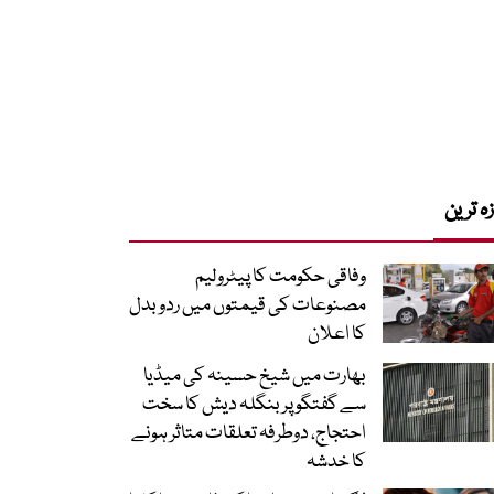
زہ ترین
وفاقی حکومت کا پیٹرولیم
مصنوعات کی قیمتوں میں ردوبدل
کا اعلان
بھارت میں شیخ حسینہ کی میڈیا
سے گفتگو پر بنگلہ دیش کا سخت
احتجاج، دوطرفہ تعلقات متاثر ہونے
کا خدشہ