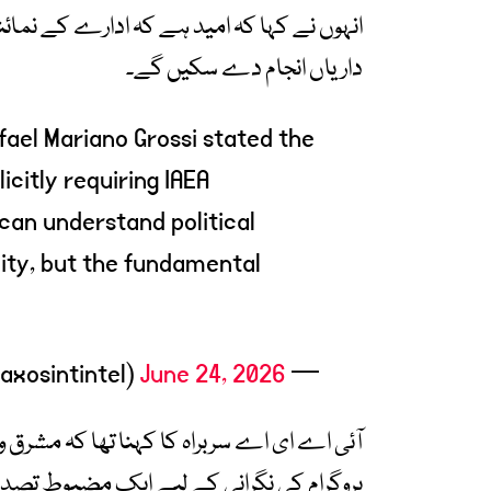
انہوں نے کہا کہ امید ہے کہ ادارے کے نمائن
داریاں انجام دے سکیں گے۔
ael Mariano Grossi stated the
icitly requiring IAEA
I can understand political
lity, but the fundamental
June 24, 2026
— MaxOsint Intel (@maxosintintel)
آئی اے ای اے سربراہ کا کہنا تھا کہ مشرق 
پروگرام کی نگرانی کے لیے ایک مضبوط تصدیق