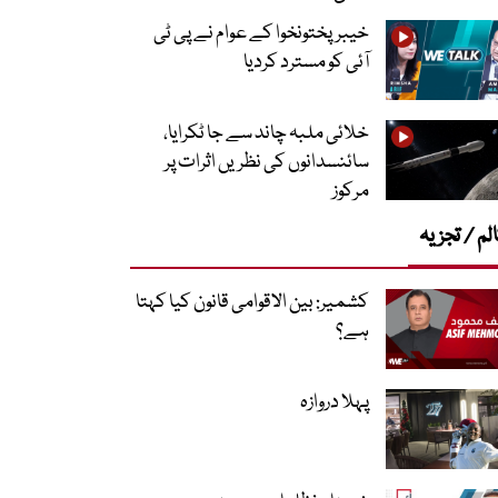
خیبرپختونخوا کے عوام نے پی ٹی
آئی کو مسترد کردیا
خلائی ملبہ چاند سے جا ٹکرایا،
سائنسدانوں کی نظریں اثرات پر
مرکوز
لم / تجزیہ
کشمیر: بین الاقوامی قانون کیا کہتا
ہے؟
پہلا دروازہ