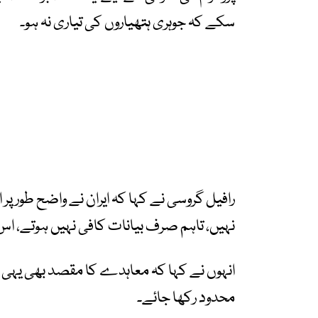
سکے کہ جوہری ہتھیاروں کی تیاری نہ ہو۔
رافیل گروسی نے کہا کہ ایران نے واضح طور پر ا
نہیں، تاہم صرف بیانات کافی نہیں ہوتے، 
انہوں نے کہا کہ معاہدے کا مقصد بھی یہی ہ
محدود رکھا جائے۔