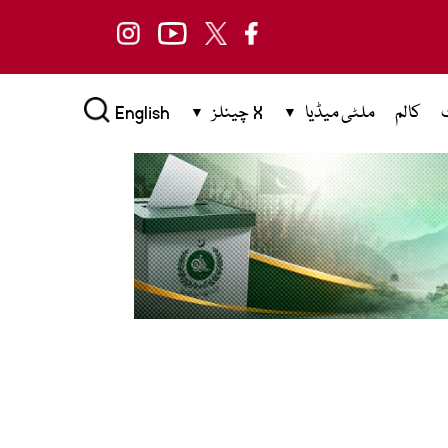
کالم
ملٹی میڈیا
X چینلز
English