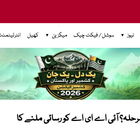
نیوز
سوشل / فیکٹ چیک
میگزین
کھیل
انٹرٹینمنٹ
یا مرحلہ؟ آئی اے ای اے کو رسائی ملنے کا