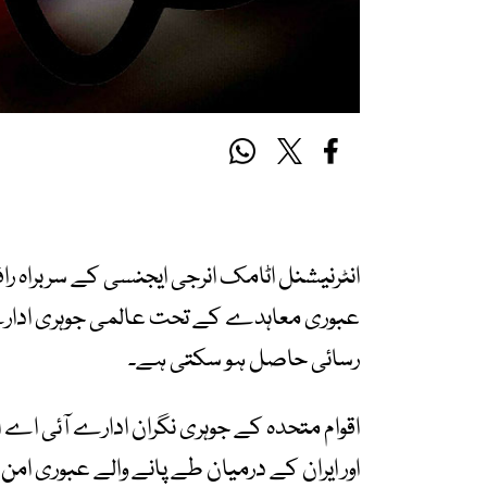
انٹرنیشنل اٹامک انرجی ایجنسی کے سربراہ راف
عبوری معاہدے کے تحت عالمی جوہری ادارے 
رسائی حاصل ہو سکتی ہے۔
اقوام متحدہ کے جوہری نگران ادارے آئی اے 
اور ایران کے درمیان طے پانے والے عبوری ا