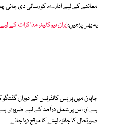
معائنے کے لیے ادارے کو رسائی دی جانی چا
یہ بھی پڑھیں:
ایران نیوکلیئر مذاکرات کے لیے ت
جاپان میں پریس کانفرنس کے دوران گفتگو کر
ہے اور اس پر عمل درآمد کے لیے ضروری ہے ک
صورتحال کا جائزہ لینے کا موقع دیا جائے۔