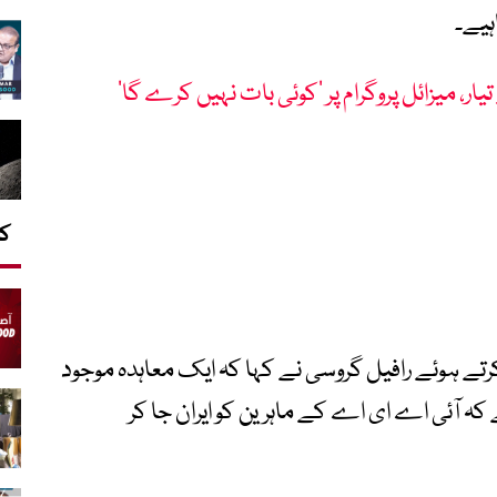
ہیے۔
یار، میزائل پروگرام پر ’کوئی بات نہیں کرے گا‘
کا
تے ہوئے رافیل گروسی نے کہا کہ ایک معاہدہ موجود
ہ آئی اے ای اے کے ماہرین کو ایران جا کر