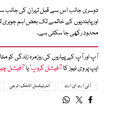
دوسری جانب اس سے قبل تہران کی جانب سے اش
اور پابندیوں کے خاتمے تک بعض اہم جوہری 
محدود رکھی جا سکتی ہے۔
آپ اور آپ کے پیاروں کی روزمرہ زندگی کو 
ایپ پر وی نیوز کا ’
آفیشل گروپ
‘ یا ’
آفیشل چی
آئی اے ای اے
انٹرنیشنل اٹامک انرجی