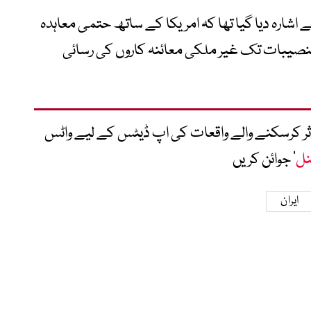
ارہ دیا گیا تھا کہ امریکا کے ساتھ حتمی معاہدہ
تنصیبات تک غیر ملکی معائنہ کاروں کی رسائی
متاثر کرسکنے والے واقعات کی اپ ڈیٹس کے لیے واٹس
نل
‘ جوائن کریں
ایران