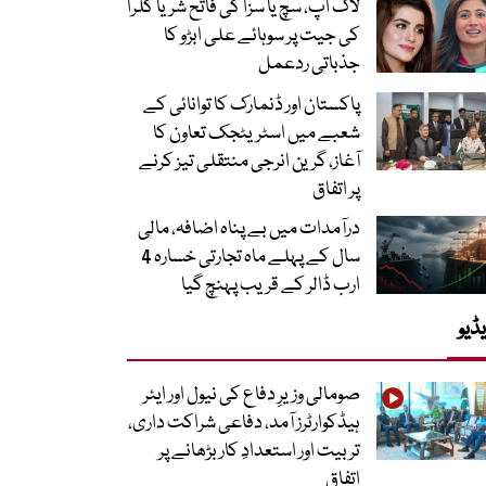
لاک اپ، سچ یا سزا کی فاتح شریا کلرا
کی جیت پر سوہائے علی ابڑو کا
جذباتی ردعمل
پاکستان اور ڈنمارک کا توانائی کے
شعبے میں اسٹریٹجک تعاون کا
آغاز، گرین انرجی منتقلی تیز کرنے
پر اتفاق
درآمدات میں بے پناہ اضافہ، مالی
سال کے پہلے ماہ تجارتی خسارہ 4
ارب ڈالر کے قریب پہنچ گیا
ڈیو
صومالی وزیرِ دفاع کی نیول اور ایئر
ہیڈکوارٹرز آمد، دفاعی شراکت داری،
تربیت اور استعدادِ کار بڑھانے پر
اتفاق