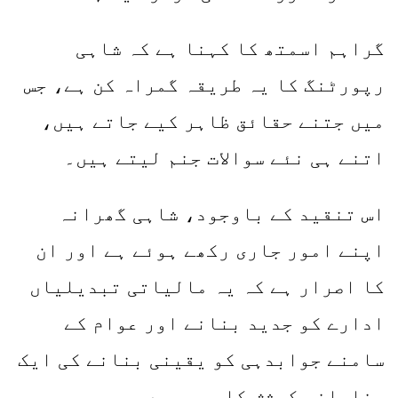
گراہم اسمتھ کا کہنا ہے کہ شاہی
رپورٹنگ کا یہ طریقہ گمراہ کن ہے، جس
میں جتنے حقائق ظاہر کیے جاتے ہیں،
اتنے ہی نئے سوالات جنم لیتے ہیں۔
اس تنقید کے باوجود، شاہی گھرانہ
اپنے امور جاری رکھے ہوئے ہے اور ان
کا اصرار ہے کہ یہ مالیاتی تبدیلیاں
ادارے کو جدید بنانے اور عوام کے
سامنے جوابدہی کو یقینی بنانے کی ایک
مخلصانہ کوشش کا حصہ ہیں۔