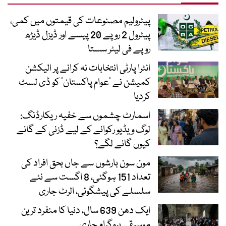
پیٹرولیم مصنوعات کی قیمتوں میں کمی،
پیٹرول 2 روپے 20 پیسے اور ڈیزل ڈیڑھ
روپے فی لیٹر سستا
انٹرا پارٹی انتخابات نہ کرانے پر الیکشن
کمیشن نے ’عوام پاکستان‘ کو ڈی لسٹ
کردیا
اسمارٹ چشموں سے خفیہ ریکارڈنگ:
لوگ ویڈیو رکوانے کے لیے ڈزنی کے گانے
کیوں گانے لگے؟
مون سون بارشوں سے جاں بحق افراد کی
تعداد 151 ہوگئی، 8 اگست سے نئے
سلسلے کی پیشگوئی، الرٹ جاری
ایک دھن 639 سال، دنیا کا منفرد ترین
موسیقی پروگرام جاری