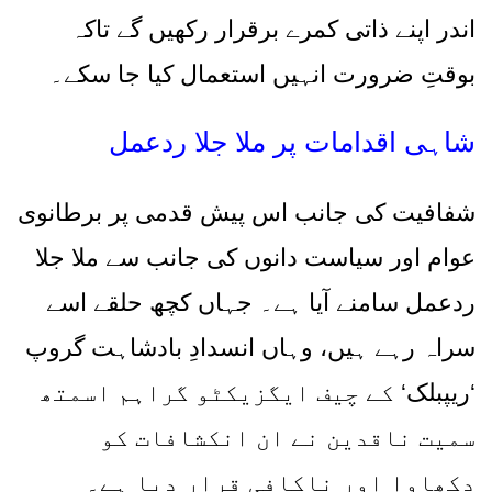
اندر اپنے ذاتی کمرے برقرار رکھیں گے تاکہ
بوقتِ ضرورت انہیں استعمال کیا جا سکے۔
شاہی اقدامات پر ملا جلا ردعمل
شفافیت کی جانب اس پیش قدمی پر برطانوی
عوام اور سیاست دانوں کی جانب سے ملا جلا
ردعمل سامنے آیا ہے۔ جہاں کچھ حلقے اسے
سراہ رہے ہیں، وہاں انسدادِ بادشاہت گروپ
‘
ریپبلک
‘
کے چیف ایگزیکٹو گراہم اسمتھ
سمیت ناقدین نے ان انکشافات کو
دکھاوا اور ناکافی قرار دیا ہے۔