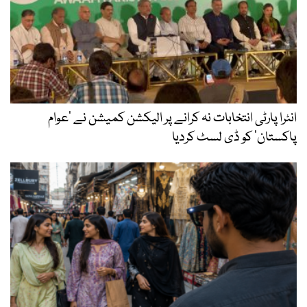
انٹرا پارٹی انتخابات نہ کرانے پر الیکشن کمیشن نے ’عوام
پاکستان‘ کو ڈی لسٹ کردیا