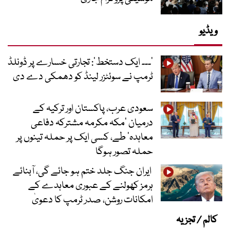
ویڈیو
’۔۔۔ ایک دستخط‘: تجارتی خسارے پر ڈونلڈ
ٹرمپ نے سوئٹزر لینڈ کو دھمکی دے دی
سعودی عرب، پاکستان اور ترکیہ کے
درمیان ’مکہ مکرمہ مشترکہ دفاعی
معاہدہ‘ طے، کسی ایک پر حملہ تینوں پر
حملہ تصور ہوگا
ایران جنگ جلد ختم ہو جائے گی، آبنائے
ہرمز کھولنے کے عبوری معاہدے کے
امکانات روشن، صدر ٹرمپ کا دعویٰ
کالم / تجزیہ