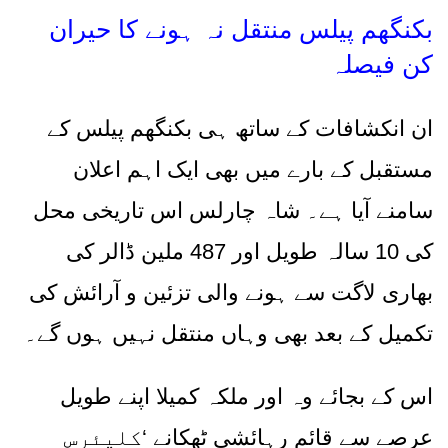
بکنگھم پیلس منتقل نہ ہونے کا حیران
کن فیصلہ
ان انکشافات کے ساتھ ہی بکنگھم پیلس کے
مستقبل کے بارے میں بھی ایک اہم اعلان
سامنے آیا ہے۔ شاہ چارلس اس تاریخی محل
کی
10
سالہ طویل اور
487
ملین ڈالر کی
بھاری لاگت سے ہونے والی تزئین و آرائش کی
تکمیل کے بعد بھی وہاں منتقل نہیں ہوں گے۔
اس کے بجائے وہ اور ملکہ کمیلا اپنے طویل
عرصے سے قائم رہائشی ٹھکانے
‘
کلیئرس