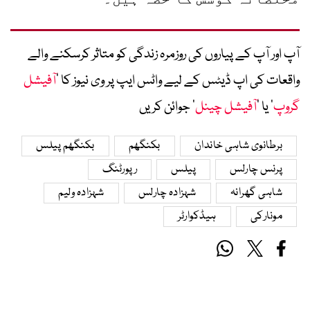
آپ اور آپ کے پیاروں کی روزمرہ زندگی کو متاثر کرسکنے والے
واقعات کی اپ ڈیٹس کے لیے واٹس ایپ پر وی نیوز کا ’
آفیشل
گروپ
‘ یا ’
آفیشل چینل
‘ جوائن کریں
برطانوی شاہی خاندان
بکنگھم
بکنگھم پیلس
پرنس چارلس
پیلس
رپورٹنگ
شاہی گھرانہ
شہزادہ چارلس
شہزادہ ولیم
مونارکی
ہیڈکوارٹر