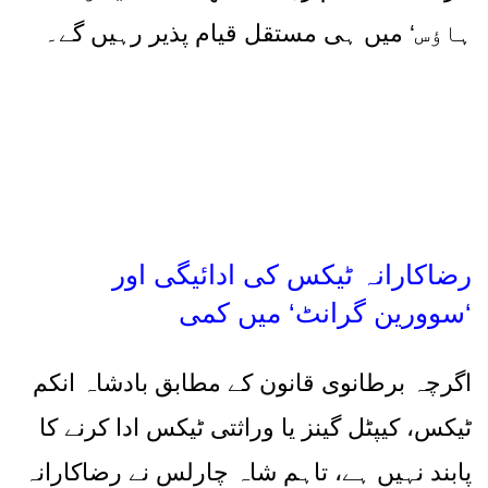
ہاؤس
‘
میں ہی مستقل قیام پذیر رہیں گے۔
رضاکارانہ ٹیکس کی ادائیگی اور
‘
سوورین گرانٹ
‘
میں کمی
اگرچہ برطانوی قانون کے مطابق بادشاہ انکم
ٹیکس، کیپٹل گینز یا وراثتی ٹیکس ادا کرنے کا
پابند نہیں ہے، تاہم شاہ چارلس نے رضاکارانہ