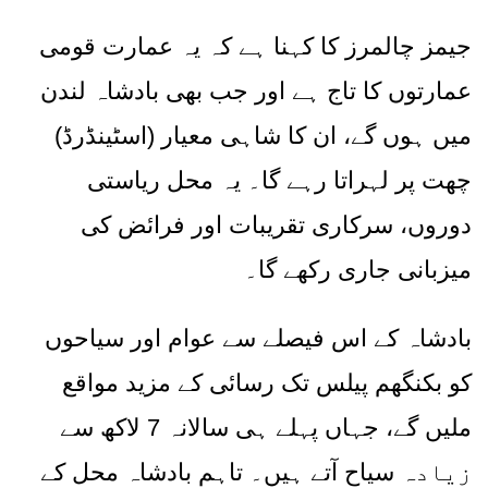
جیمز چالمرز کا کہنا ہے کہ یہ عمارت قومی
عمارتوں کا تاج ہے اور جب بھی بادشاہ لندن
میں ہوں گے، ان کا شاہی معیار
(
اسٹینڈرڈ
)
چھت پر لہراتا رہے گا۔ یہ محل ریاستی
دوروں، سرکاری تقریبات اور فرائض کی
میزبانی جاری رکھے گا۔
بادشاہ کے اس فیصلے سے عوام اور سیاحوں
کو بکنگھم پیلس تک رسائی کے مزید مواقع
ملیں گے، جہاں پہلے ہی سالانہ
7
لاکھ سے
زیادہ
سیاح آتے ہیں۔ تاہم بادشاہ محل کے