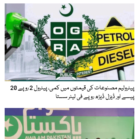
پیٹرولیم مصنوعات کی قیمتوں میں کمی، پیٹرول 2 روپے 20
پیسے اور ڈیزل ڈیڑھ روپے فی لیٹر سستا