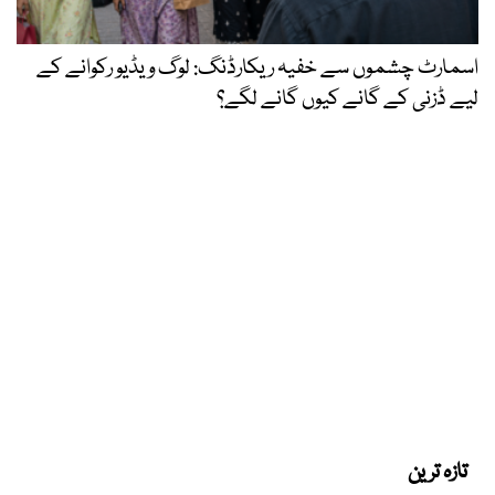
اسمارٹ چشموں سے خفیہ ریکارڈنگ: لوگ ویڈیو رکوانے کے
لیے ڈزنی کے گانے کیوں گانے لگے؟
تازہ ترین