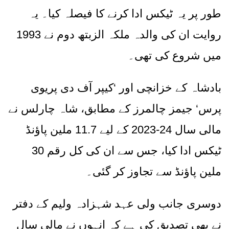
طور پر یہ ٹیکس ادا کرنے کا فیصلہ کیا۔ یہ
روایت ان کی والدہ ملکہ الزبتھ دوم نے
1993
میں شروع کی تھی۔
بادشاہ کے خزانچی اور
‘
کیپر آف دی پریوی
پرس
‘
جیمز چالمرز کے مطابق، شاہ چارلس نے
مالی سال
24-2023
کے لیے
11.7
ملین پاؤنڈ
ٹیکس ادا کیا، جس سے ان کی کل رقم
30
ملین پاؤنڈ سے تجاوز کر گئی۔
دوسری جانب ولی عہد شہزادہ ولیم کے دفتر
نے بھی تصدیق کی ہے کہ انہوں نے مالی سال