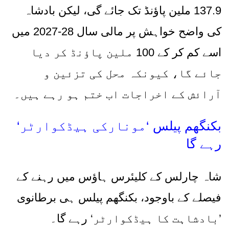
137.9
ملین پاؤنڈ تک جائے گی، لیکن بادشاہ
کی واضح خواہش پر مالی سال
28-2027
میں
اسے کم کر کے
100
ملین پاؤنڈ کر دیا
جائے گا، کیونکہ محل کی تزئین و
آرائش کے اخراجات اب ختم ہو رہے ہیں۔
بکنگھم پیلس
‘
مونارکی ہیڈکوارٹر
‘
رہے گا
شاہ چارلس کے کلیئرس ہاؤس میں رہنے کے
فیصلے کے باوجود، بکنگھم پیلس ہی برطانوی
’
بادشاہت کا ہیڈکوارٹر
‘
رہے گا۔