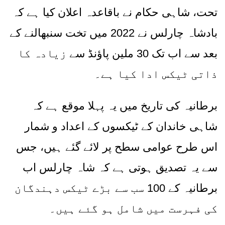
تحت، شاہی حکام نے باقاعدہ اعلان کیا ہے کہ
بادشاہ چارلس نے
2022
میں تخت سنبھالنے کے
بعد سے اب تک
30
ملین پاؤنڈ سے
زیادہ
کا
ذاتی ٹیکس ادا کیا ہے۔
برطانیہ کی تاریخ میں یہ پہلا موقع ہے کہ
شاہی خاندان کے ٹیکسوں کے اعداد و شمار
اس طرح عوامی سطح پر لائے گئے ہیں، جس
سے یہ تصدیق ہوتی ہے کہ شاہ چارلس اب
برطانیہ کے
100
سب سے بڑے ٹیکس دہندگان
کی فہرست میں شامل ہو گئے ہیں۔