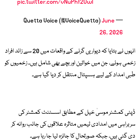
pic.twitter.com/vNuPhf2UwI
June
— Quetta Voice (@VoiceQuetta)
26, 2026
انہوں نے بتایا کہ دیواریں گرنے کے واقعات میں 20 سے زائد افراد
زخمی ہوئے، جن میں خواتین اور بچے بھی شامل ہیں۔ زخمیوں کو
طبی امداد کے لیے ہسپتال منتقل کر دیا گیا ہے۔
ڈپٹی کمشنر موسیٰ خیل کے مطابق اسسٹنٹ کمشنر کی
سربراہی میں امدادی ٹیمیں متاثرہ علاقوں کی جانب روانہ کر
دی گئی ہیں، جبکہ صورتحال کا جائزہ لیا جا رہا ہے۔