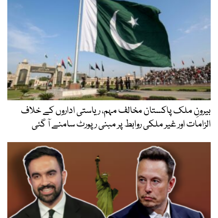
بیرونِ ملک پاکستان مخالف مہم، ریاستی اداروں کے خلاف
الزامات اور غیر ملکی روابط پر مبنی رپورٹ سامنے آ گئی