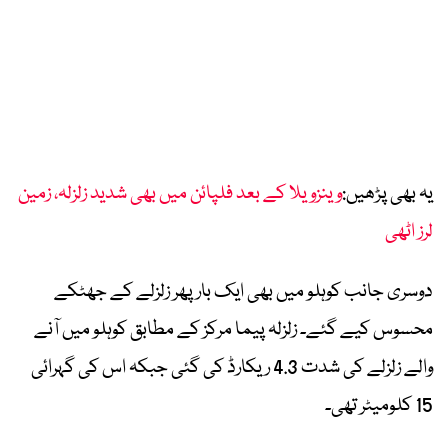
یہ بھی پڑھیں:
وینزویلا کے بعد فلپائن میں بھی شدید زلزلہ، زمین
لرز اٹھی
دوسری جانب کوہلو میں بھی ایک بار پھر زلزلے کے جھٹکے
محسوس کیے گئے۔ زلزلہ پیما مرکز کے مطابق کوہلو میں آنے
والے زلزلے کی شدت 4.3 ریکارڈ کی گئی جبکہ اس کی گہرائی
15 کلومیٹر تھی۔