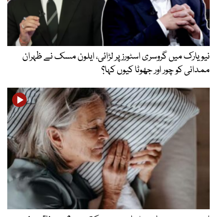
نیویارک میں گروسری اسٹورز پر لڑائی، ایلون مسک نے ظہران
ممدانی کو چور اور جھوٹا کیوں کہا؟