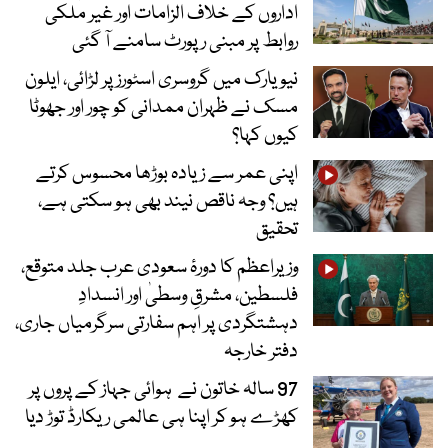
اداروں کے خلاف الزامات اور غیر ملکی
روابط پر مبنی رپورٹ سامنے آ گئی
نیویارک میں گروسری اسٹورز پر لڑائی، ایلون
مسک نے ظہران ممدانی کو چور اور جھوٹا
کیوں کہا؟
اپنی عمر سے زیادہ بوڑھا محسوس کرتے
ہیں؟ وجہ ناقص نیند بھی ہو سکتی ہے،
تحقیق
وزیراعظم کا دورۂ سعودی عرب جلد متوقع،
فلسطین، مشرقِ وسطیٰ اور انسدادِ
دہشتگردی پر اہم سفارتی سرگرمیاں جاری،
دفتر خارجہ
97 سالہ خاتون نے ہوائی جہاز کے پروں پر
کھڑے ہو کر اپنا ہی عالمی ریکارڈ توڑ دیا