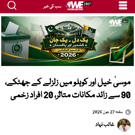
سب کی خبر
موسیٰ خیل اور کوہلو میں زلزلے کے جھٹکے،
90 سے زائد مکانات متاثر، 20 افراد زخمی
ہفتہ 27 جون 2026
غالب نہاد