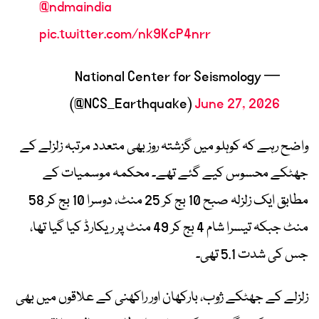
@ndmaindia
pic.twitter.com/nk9KcP4nrr
— National Center for Seismology
(@NCS_Earthquake)
June 27, 2026
واضح رہے کہ کوہلو میں گزشتہ روز بھی متعدد مرتبہ زلزلے کے
جھٹکے محسوس کیے گئے تھے۔ محکمہ موسمیات کے
مطابق ایک زلزلہ صبح 10 بج کر 25 منٹ، دوسرا 10 بج کر 58
منٹ جبکہ تیسرا شام 4 بج کر 49 منٹ پر ریکارڈ کیا گیا تھا،
جس کی شدت 5.1 تھی۔
زلزلے کے جھٹکے ژوب، بارکھان اور راکھنی کے علاقوں میں بھی