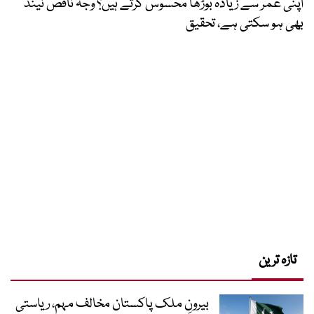
اپنی عمر سے زیادہ بوڑھا محسوس کرتے ہیں؟ وجہ ناقص نیند
بھی ہو سکتی ہے، تحقیق
تازہ ترین
بیرونِ ملک پاکستان مخالف مہم، ریاستی