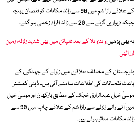
کے علاقے راڑا شم میں 90 سے زائد مکانات کو نقصان پہنچا
جبکہ دیواریں گرنے سے 20 سے زائد افراد زخمی ہو گئے۔
یہ بھی پڑھیں:
وینزویلا کے بعد فلپائن میں بھی شدید زلزلہ، زمین
لرز اٹھی
بلوچستان کے مختلف علاقوں میں زلزلے کے جھٹکوں کے
باعث نقصانات کی اطلاعات سامنے آئی ہیں۔ ڈپٹی کمشنر
موسیٰ خیل عبدالرازق خجک کے مطابق بارکھان اور موسیٰ خیل
میں آنے والے زلزلے سے راڑا شم کے علاقے چاپ میں 90 سے
زائد مکانات متاثر ہوئے ہیں۔