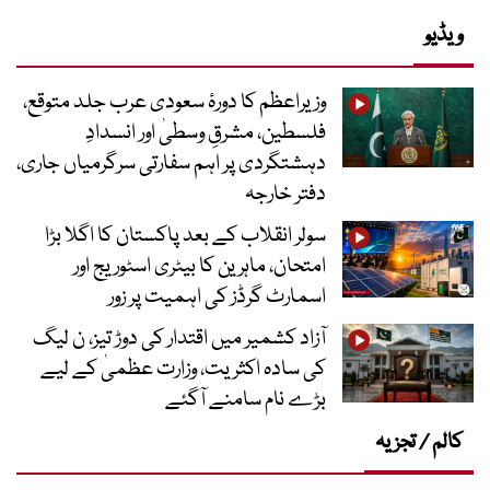
ویڈیو
وزیراعظم کا دورۂ سعودی عرب جلد متوقع،
فلسطین، مشرقِ وسطیٰ اور انسدادِ
دہشتگردی پر اہم سفارتی سرگرمیاں جاری،
دفتر خارجہ
سولر انقلاب کے بعد پاکستان کا اگلا بڑا
امتحان، ماہرین کا بیٹری اسٹوریج اور
اسمارٹ گرڈز کی اہمیت پر زور
آزاد کشمیر میں اقتدار کی دوڑ تیز، ن لیگ
کی سادہ اکثریت، وزارت عظمیٰ کے لیے
بڑے نام سامنے آگئے
کالم / تجزیہ