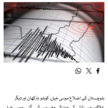
بلوچستان کے اضلاع موسیٰ خیل، کوہلو، بارکھان اور دیگر
علاقوں میں زلزلے کے جھٹکے محسوس کیے گئے، موسیٰ خیل