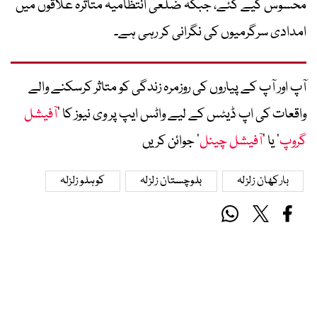
محسوس کیے گئے، جبکہ ضلعی انتظامیہ متاثرہ علاقوں میں
امدادی سرگرمیوں کی نگرانی کر رہی ہے۔
آپ اور آپ کے پیاروں کی روزمرہ زندگی کو متاثر کرسکنے والے
واقعات کی اپ ڈیٹس کے لیے واٹس ایپ پر وی نیوز کا ’
آفیشل
گروپ
‘ یا ’
آفیشل چینل
‘ جوائن کریں
بارکھان زلزلہ
بلوچستان زلزلہ
کوہلو زلزلہ