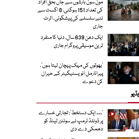
مون سون بارشوں سے جاں بحق افراد
کی تعداد 151 ہوگئی، 8 اگست سے
نئے سلسلے کی پیشگوئی، الرٹ
جاری
ایک دھن 639 سال، دنیا کا منفرد
ترین موسیقی پروگرام جاری
‘بھوتوں کی مہک پہچان لیتا ہوں’،
پیرانارمل انویسٹیگیٹر کے حیران
کن دعوے
ڈیو
’۔۔۔ ایک دستخط‘: تجارتی خسارے
پر ڈونلڈ ٹرمپ نے سوئٹزر لینڈ کو
دھمکی دے دی