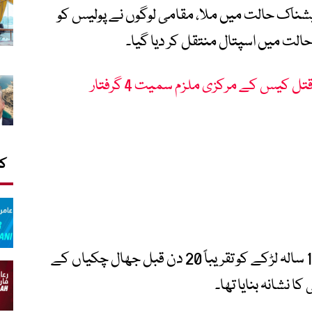
ویشناک حالت میں ملا، مقامی لوگوں نے پولیس کو
ت میں اسپتال منتقل کر دیا گیا۔
کا
ڈی پی او سرگودھا شعیب اشرف کے مطابق 14 سالہ لڑکے کو تقریباً 20 دن قبل جھال چکیاں کے