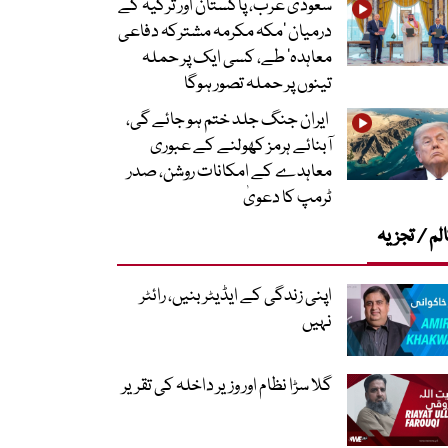
سعودی عرب، پاکستان اور ترکیہ کے
درمیان ’مکہ مکرمہ مشترکہ دفاعی
معاہدہ‘ طے، کسی ایک پر حملہ
تینوں پر حملہ تصور ہوگا
ایران جنگ جلد ختم ہو جائے گی،
آبنائے ہرمز کھولنے کے عبوری
معاہدے کے امکانات روشن، صدر
ٹرمپ کا دعویٰ
لم / تجزیہ
اپنی زندگی کے ایڈیٹر بنیں، رائٹر
نہیں
گلا سڑا نظام اور وزیر داخلہ کی تقریر