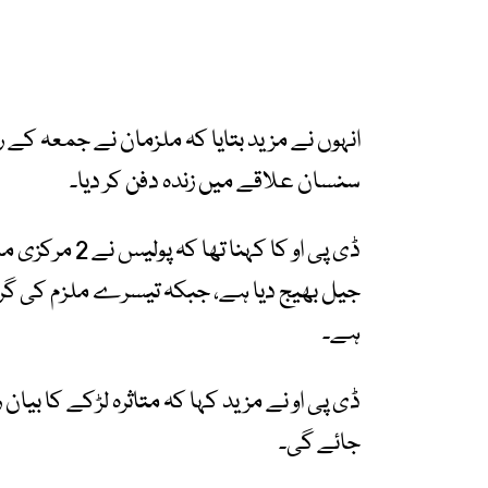
انہوں نے مزید بتایا کہ ملزمان نے جمعہ کے ر
سنسان علاقے میں زندہ دفن کر دیا۔
ڈی پی او کا کہ
جیل بھیج دیا ہے، جبکہ تیسرے ملزم کی گرفت
ہے۔
ڈی پی او نے مزید کہا کہ متاثرہ لڑکے کا بیان 
جائے گی۔