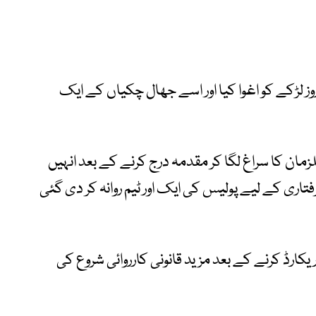
وز لڑکے کو اغوا کیا اور اسے جھال چکیاں کے ایک
نا تھا کہ پولیس نے 2 مرکزی ملزمان کا سراغ لگا کر مقدمہ درج کرنے کے بعد انہیں
اری کے لیے پولیس کی ایک اور ٹیم روانہ کر دی گئی
ریکارڈ کرنے کے بعد مزید قانونی کارروائی شروع کی