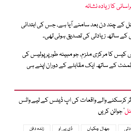
راسانی کا زیادہ نشانہ
ایک 7 سالہ بچی کے قتل کے چند دن بعد سامنے آیا ہے، جس کی ابتدائی
 کے ساتھ زیادتی کی تصدیق ہوئی تھی۔
اس کیس کا مرکزی ملزم، جو مبینہ طور پر پولیس کی
پارٹمنٹ کے ساتھ ایک مقابلے کے دوران اپنے ہی
متاثر کرسکنے والے واقعات کی اپ ڈیٹس کے لیے واٹس
نل
‘ جوائن کریں
دتی
جھال چکیاں
ڈی پی او
زندہ دفن