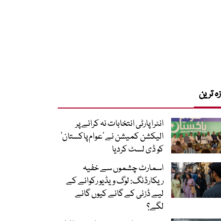
زہ ترین
انٹرا پارٹی انتخابات نہ کرانے پر
الیکشن کمیشن نے ’عوام پاکستان‘
کو ڈی لسٹ کردیا
اسمارٹ چشموں سے خفیہ
ریکارڈنگ: لوگ ویڈیو رکوانے کے
لیے ڈزنی کے گانے کیوں گانے
لگے؟