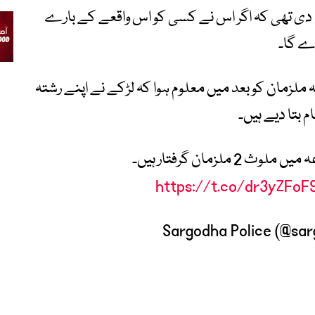
ی دی تھی کہ اگر اس نے کسی کو اس واقعے کے بارے
ڑے گا۔
ہ ملزمان کو بعد میں معلوم ہوا کہ لڑکے نے اپنے رشتہ
م بتا دیے ہیں۔
لزمان گرفتار ہیں۔
https://t.co/dr3yZFoF