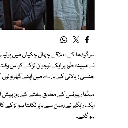
نے مبینہ طور پر ایک نوجوان لڑکے کو اس وقت
جنسی زیادتی کے بارے میں اپنے گھر والوں کو 
میڈیا رپورٹس کے مطابق ہفتے کے روز پیش ا
ایک راہگیر نے زمین سے باہر نکلتا ہوا لڑکے 
ہو گئے۔