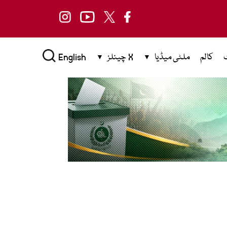
کالم
ملٹی میڈیا
X چینلز
English