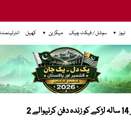
نیوز
سوشل / فیکٹ چیک
میگزین
کھیل
انٹرٹینمنٹ
سرگودھا: زیادتی کا راز فاش کرنے پر 14 سالہ لڑکے کو زندہ دفن کرنیوالے 2