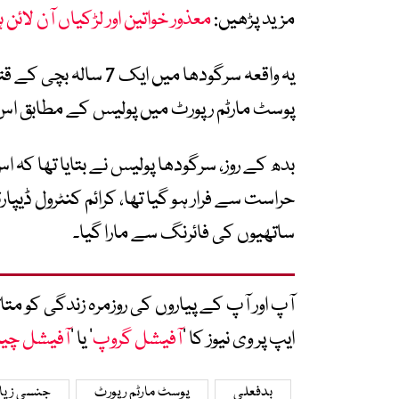
مزید پڑھیں:
معذور خواتین اور لڑکیاں آن لائن ہ
یہ واقعہ سرگودھا میں 
پوسٹ مارٹم رپورٹ میں پولیس کے مطابق اس
بدھ کے روز، سرگودھا پولیس نے بتایا تھا کہ 
حراست سے فرار ہو گیا تھا، کرائم کنٹرول ڈی
ساتھیوں کی فائرنگ سے مارا گیا۔
آپ اور آپ کے پیاروں کی روزمرہ زندگی کو 
ایپ پر وی نیوز کا ’
آفیشل گروپ
‘ یا ’
آفیشل چی
بدفعلی
پوسٹ مارٹم رپورٹ
جنسی زیا