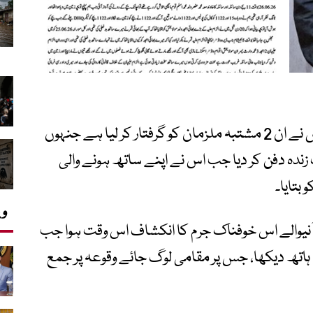
سرگودھا کے علاقے جھال چکیاں میں پولیس نے ان 2 مشتبہ ملزمان کو گرفتار کر لیا ہے جنہوں
 زندہ دفن کر دیا جب اس نے اپنے ساتھ ہونے والی
بتایا۔
وی
ٓنیوالے اس خوفناک جرم کا انکشاف اس وقت ہوا جب
کا ہاتھ دیکھا، جس پر مقامی لوگ جائے وقوعہ پر جمع