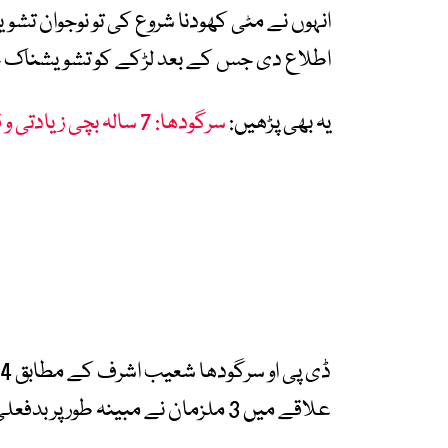
انہوں نے مٹی کھودنا شروع کی تو نوجوان تش
اطلاع دی جس کے بعد لڑکے کو تشویشناک حال
یہ بھی پڑھیں:
سرگودھا: 7 سالہ بچی زیادتی و قتل کیس کے مرکزی ملزم سمیت 4 گرفتار
علاقے میں 3 ملزمان نے مبینہ طور پر بدفعلی کا نشانہ بنایا تھا۔