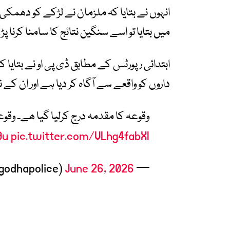
انہوں نے بتایا کہ ملزمان نے لڑکے کو دھمک
میں بتایا تو اسے سنگین نتائج کا سامنا کرنا پ
ابتدائی رپورٹس کے مطابق ڈی پی او نے بتایا ک
داروں کو واقعے سے آگاہ کر دیا ہے اور ان کے نا
وقوعہ کا مقدمہ درج کرلیا گیا ھے۔ وقوعہ میں ملوث 2 م
9u
pic.twitter.com/VLhg4fabXl
June 26, 2026
— Sargodha Police (@sargodhapolice)