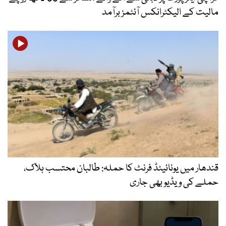
مالیت کے الیکٹرانکس آئٹمز برآمد
قندھار میں یونائیٹڈ فرنٹ کا حملہ: طالبان محتسب ہلاک،
حملے کی ویڈیو بھی جاری