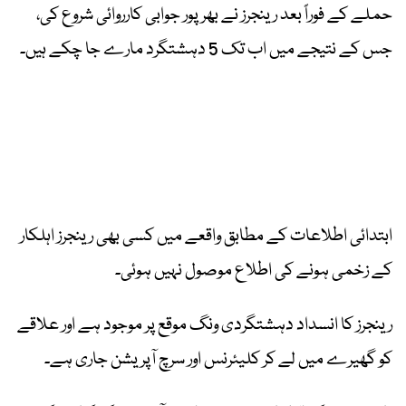
حملے کے فوراً بعد رینجرز نے بھرپور جوابی کارروائی شروع کی،
جس کے نتیجے میں اب تک 5 دہشتگرد مارے جا چکے ہیں۔
ابتدائی اطلاعات کے مطابق واقعے میں کسی بھی رینجرز اہلکار
کے زخمی ہونے کی اطلاع موصول نہیں ہوئی۔
رینجرز کا انسداد دہشتگردی ونگ موقع پر موجود ہے اور علاقے
کو گھیرے میں لے کر کلیئرنس اور سرچ آپریشن جاری ہے۔