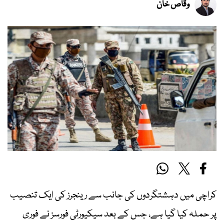
وقاص خان
کراچی میں دہشتگردوں کی جانب سے رینجرز کی ایک تنصیب
پر حملہ کیا گیا ہے، جس کے بعد سیکیورٹی فورسز نے فوری