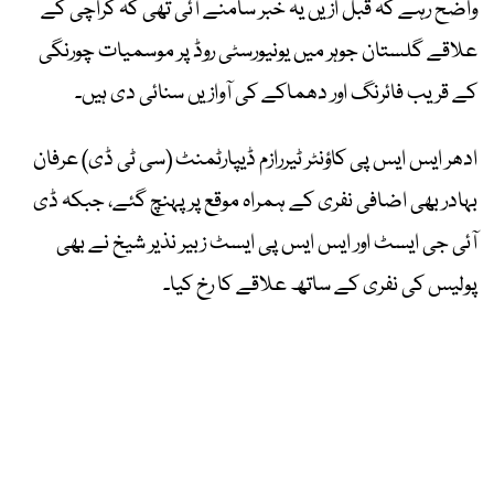
واضح رہے کہ قبل ازیں یہ خبر سامنے آئی تھی کہ کراچی کے
علاقے گلستان جوہر میں یونیورسٹی روڈ پر موسمیات چورنگی
کے قریب فائرنگ اور دھماکے کی آوازیں سنائی دی ہیں۔
ادھر ایس ایس پی کاؤنٹر ٹیررازم ڈیپارٹمنٹ (سی ٹی ڈی) عرفان
بہادر بھی اضافی نفری کے ہمراہ موقع پر پہنچ گئے، جبکہ ڈی
آئی جی ایسٹ اور ایس ایس پی ایسٹ زبیر نذیر شیخ نے بھی
پولیس کی نفری کے ساتھ علاقے کا رخ کیا۔