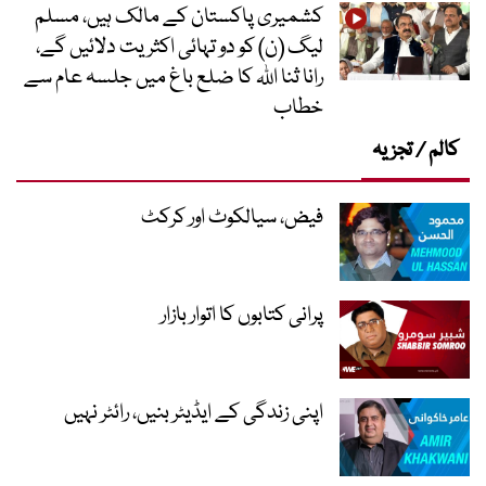
کشمیری پاکستان کے مالک ہیں، مسلم
لیگ (ن) کو دو تہائی اکثریت دلائیں گے،
رانا ثنا اللہ کا ضلع باغ میں جلسہ عام سے
خطاب
کالم / تجزیہ
فیض، سیالکوٹ اور کرکٹ
پرانی کتابوں کا اتوار بازار
اپنی زندگی کے ایڈیٹر بنیں، رائٹر نہیں