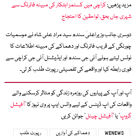
مزید پڑھیں:
کراچی میں کسٹمز اہلکار کی مبینہ فائرنگ سے
شہری جاں بحق، لواحقین کا احتجاج
دوسری جانب وزیراعلیٰ سندھ سید مراد علی شاہ نے موسمیات
چورنگی کے قریب فائرنگ اور دھماکے کی مبینہ اطلاعات کا
نوٹس لیتے ہوئے آئی جی سندھ اور ایڈیشنل آئی جی کراچی سے
فوری رابطہ کیا اور واقعے کی تفصیلی رپورٹ طلب کر لی۔
آپ اور آپ کے پیاروں کی روزمرہ زندگی کو متاثر کرسکنے والے
واقعات کی اپ ڈیٹس کے لیے واٹس ایپ پر وی نیوز کا ’
آفیشل
گروپ
‘ یا ’
آفیشل چینل
‘ جوائن کریں
WENEWS
دھماکے کی آوازیں
رپورٹ طلب