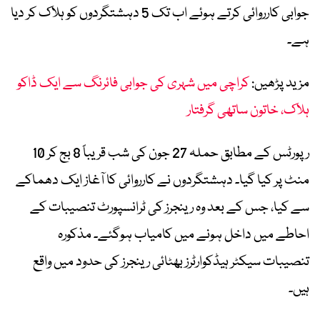
جوابی کارروائی کرتے ہوئے اب تک 5 دہشتگردوں کو ہلاک کر دیا
ہے۔
مزید پڑھیں:
کراچی میں شہری کی جوابی فائرنگ سے ایک ڈاکو
ہلاک، خاتون ساتھی گرفتار
رپورٹس کے مطابق حملہ 27 جون کی شب قریباً 8 بج کر 10
منٹ پر کیا گیا۔ دہشتگردوں نے کارروائی کا آغاز ایک دھماکے
سے کیا، جس کے بعد وہ رینجرز کی ٹرانسپورٹ تنصیبات کے
احاطے میں داخل ہونے میں کامیاب ہوگئے۔ مذکورہ
تنصیبات سیکٹر ہیڈکوارٹرز بھٹائی رینجرز کی حدود میں واقع
ہیں۔