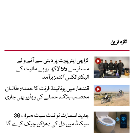
تازہ ترین
کراچی ایئرپورٹ پر دبئی سے آنے والے
مسافر سے 55 لاکھ روپے مالیت کے
الیکٹرانکس آئٹمز برآمد
قندھار میں یونائیٹڈ فرنٹ کا حملہ: طالبان
محتسب ہلاک، حملے کی ویڈیو بھی جاری
جدید اسمارٹ ٹوائلٹ سیٹ صرف 30
سیکنڈ میں دل کی دھڑکن چیک کرے گا