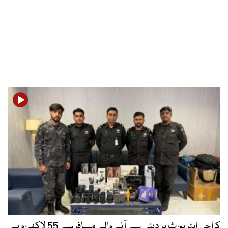
کراچی ایئرپورٹ پر دبئی سے آنے والے مسافر سے 55 لاکھ روپے