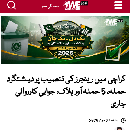
سب کی خبر
کراچی میں رینجرز کی تنصیب پر دہشتگرد
حملہ، 5 حملہ آور ہلاک، جوابی کارروائی
جاری
ہفتہ 27 جون 2026