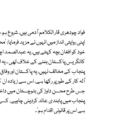
فواد چودھری قار الکلامم آدمی ہیں، شروع ہو ج
اپنی روایتی انداز میں انہوں نے مزید فرمایا: ’م
خود کو افغان بچہ کہتے ہیں، یہ عبدالصمد ا
کانگریس پاکستان بننے کے خلاف تھی ۔ یہ 
پنجاب کے مخالف نہیں، یہ پاکستان اور وفاق ک
آلہ کار کے طور پر رکھا ہے، اس سے زیادہ ان
جس طرح محسن داوڑ کی بلوچستان میں داخلے 
پنجاب میں پابندی عائد کردینی چاہیے، کسی
ہے اس پر قانونی اقدام ہو‘۔