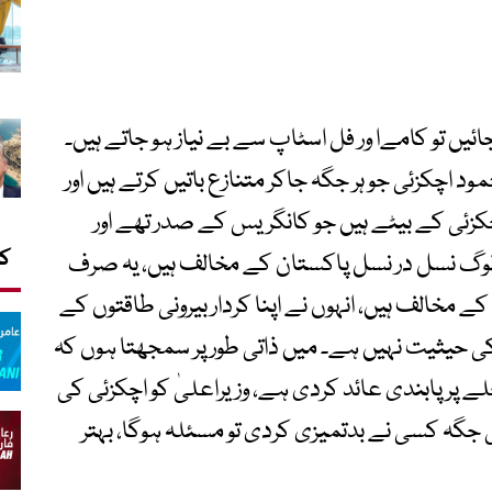
ائیں تو کامےا ور فل اسٹاپ سے بے نیاز ہو جاتے ہیں۔
حمود اچکزئی جو ہر جگہ جاکر متنازع باتیں کرتے ہیں اور
چکزئی کے بیٹے ہیں جو کانگریس کے صدر تھے اور
کا
لوگ نسل در نسل پاکستان کے مخالف ہیں، یہ صرف
ے مخالف ہیں، انہوں نے اپنا کردار بیرونی طاقتوں کے
 کی حیثیت نہیں ہے۔ میں ذاتی طور پر سمجھتا ہوں کہ
پر پابندی عائد کردی ہے، وزیراعلیٰ کو اچکزئی کی
 جگہ کسی نے بدتمیزی کردی تو مسئلہ ہوگا، بہتر