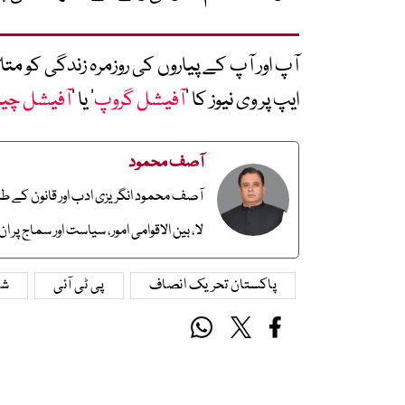
آپ اور آپ کے پیاروں کی روزمرہ زندگی کو 
ایپ پر وی نیوز کا ’
آفیشل گروپ
‘ یا ’
آفیشل چی
آصف محمود
آصف محمود انگریزی ادب اور قانون کے طالب
لا، بین الاقوامی امور، سیاست اور سماج پر
پاکستان تحریک انصاف
پی ٹی آئی
شہ