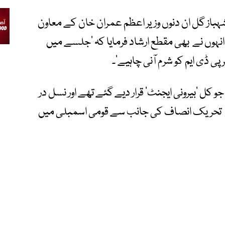
ہباز گل ان دنوں وزیر اعظم عمران خان کے معاون
نہوں نے بھی مقطع ارشاد فرمایا کہ ’جلسے میں
ی ڈی ایم کو شرم آنی چاہیے‘۔
کل ’بیرونی ایجنٹ‘ قرار دیے گئے تھے اور نسل در
آج تحریک انصاف کی جانب سے قومی اسمبلی میں