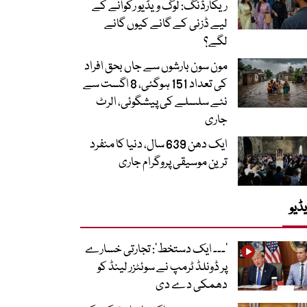
ریکارڈنگ: لوگ ویڈیو رکوانے کے
لیے ڈزنی کے گانے کیوں گانے
لگے؟
مون سون بارشوں سے جاں بحق افراد
کی تعداد 151 ہوگئی، 8 اگست سے
نئے سلسلے کی پیشگوئی، الرٹ
جاری
ایک دھن 639 سال، دنیا کا منفرد
ترین موسیقی پروگرام جاری
ڈیو
’۔۔۔ ایک دستخط‘: تجارتی خسارے
پر ڈونلڈ ٹرمپ نے سوئٹزر لینڈ کو
دھمکی دے دی