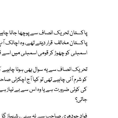
پاکستان تحریک انصاف سے پوچھا جانا چاہیے 
پاکستان مخالف قرار دیتے تھے، وہ اچانک آپ کا
اسمبلی کو چھوڑ کر قومی اسمبلی میں اسے قا
تحریک انصاف سے یہ سوال بھی ہونا چاہیے کہ
کو شرم آنی چاہیے تھی تو کیا آج اچکزئی صا
کی کوئی ضرورت ہے یا وہ اس سے بے نیاز ہے
جاتی؟
فواد چودھری صاحب سے نہ سہی ، شہباز گل س