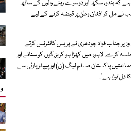
 ہے کہ ہندو، سکھ اور دوسرے رہنے والوں کے ساتھ
سب نے مل کر افغان وطن پر قبضہ کرنے کے لیے
زیر جناب فواد چودھری نے پریس کانفرنس کرتے
لسہ کرے، لاہور میں کھڑا ہو کر بزرگوں کو سنائے اور
جماعتیں پاکستان مسلم لیگ (ن) اور پیپلزپارٹی سے
ا دل توڑا ہے‘۔
وی