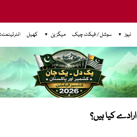
نیوز
سوشل / فیکٹ چیک
میگزین
کھیل
انٹرٹینمنٹ
رادے کیا ہیں؟