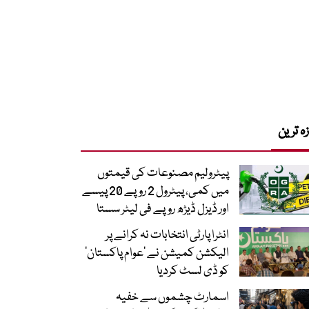
زہ ترین
پیٹرولیم مصنوعات کی قیمتوں
میں کمی، پیٹرول 2 روپے 20 پیسے
اور ڈیزل ڈیڑھ روپے فی لیٹر سستا
انٹرا پارٹی انتخابات نہ کرانے پر
الیکشن کمیشن نے ’عوام پاکستان‘
کو ڈی لسٹ کردیا
اسمارٹ چشموں سے خفیہ