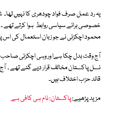
یہ رد عمل صرف فواد چودھری کا نہیں تھا۔ ش
خصوصی برائے سیاسی روابط ہوا کرتے تھے ۔ ا
محمود اچکزئی نے جو زبان استعمال کی اس پر پ
آج وقت بدل چکا ہےا ور وہی اچکزئی صاحب جو 
نسل پاکستان مخالف قرار دیے گئے تھے ، 
قائد حزب اختلاف ہیں۔
مزید پڑھیے:
پاکستان: نام ہی کافی ہے