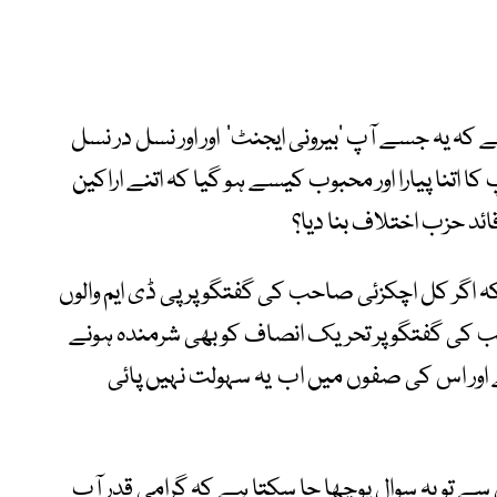
کہ یہ جسے آپ ’بیرونی ایجنٹ‘ اور اور نسل در نسل
 اتنا پیارا اور محبوب کیسے ہو گیا کہ اتنے اراکین
ئد حزب اختلاف بنا دیا؟
 اگر کل اچکزئی صاحب کی گفتگو پر پی ڈی ایم والوں
حب کی گفتگو پر تحریک انصاف کو بھی شرمندہ ہونے
 اور اس کی صفوں میں اب یہ سہولت نہیں پائی
ے تو یہ سوال پوچھا جا سکتا ہے کہ گرامی قدر آپ