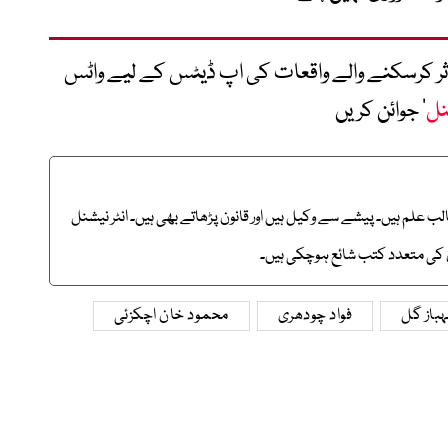
متاثر کرسکنے والے واقعات کی اپ ڈیٹس کے لیے واٹس
نل
‘ جوائن کریں
 علم ہیں۔ پیشے سے وکیل ہیں اور قانون پڑھاتے بھی ہیں۔ انٹر نیشنل
 ان کی متعدد کتب شائع ہوچکی ہیں۔
باز گل
فواد چودھری
محمود خان اچکزئی