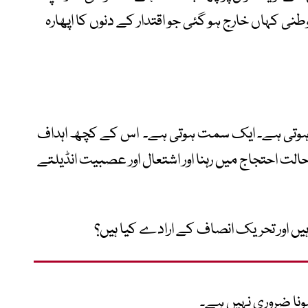
ی کہاں خارج ہو گئی جو اقتدار کے دنوں کا اپھارہ
ت ہوتی ہے۔ ایک سمت ہوتی ہے۔ اس کے کچھ اہداف
لت احتجاج میں رہنا اور اشتعال اور عصبیت انڈیلتے
ں اور تحریک انصاف کے ارادے کیا ہیں؟
ونا ضروری نہیں ہے۔