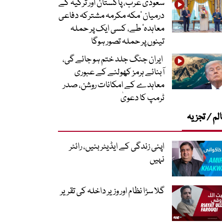
سعودی عرب، پاکستان اور ترکیہ کے
درمیان ’مکہ مکرمہ مشترکہ دفاعی
معاہدہ‘ طے، کسی ایک پر حملہ
تینوں پر حملہ تصور ہوگا
ایران جنگ جلد ختم ہو جائے گی،
آبنائے ہرمز کھولنے کے عبوری
معاہدے کے امکانات روشن، صدر
ٹرمپ کا دعویٰ
لم / تجزیہ
اپنی زندگی کے ایڈیٹر بنیں، رائٹر
نہیں
گلا سڑا نظام اور وزیر داخلہ کی تقریر