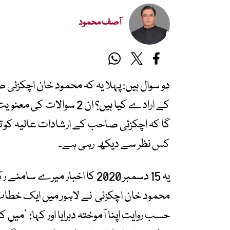
آصف محمود
دو سوال ہیں: پہلا یہ کہ محمود خان اچکزئی 
کے ارادے کیا ہیں؟ ان 2 س
گا کہ اچکزئی صاحب کے ارشادات عالیہ کو 
کس نظر سے دیکھ رہی ہے۔
یہ 15 دسمبر 2020 کا اخبار م
محمود خان اچکزئی نے لاہور میں ایک خطاب
حسب روایت اپنا آموختہ دہرایا اور کہا: ’میں