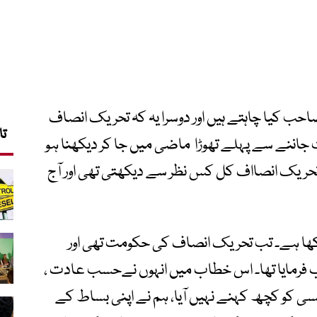
صاحب کیا چاہتے ہیں اور دوسرا یہ کہ تحریک انصاف
تا
والات کی معنویت جاننے سے پہلے تھوڑا ماضی میں جا کر دیکھنا ہو
تحریک انصااف کل کس نظر سے دیکھتی تھی اور آج
یرے سامنے رکھا ہے۔ تب تحریک انصاف کی حکومت تھی اور
 فرمایا تھا۔ اس خطاب میں انہوں نےحسب عادت ،
 کسی کو کچھ کہنے نہیں آیا، ہم نے اپنی بساط کے