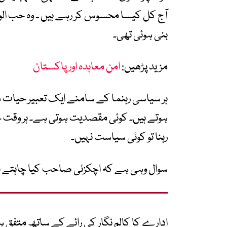
آج کل کیسا محسوس کر رہے ہیں ۔ وہ حب الوطن
بنی ہوئی تھی۔
مزید پڑھیں:
امن معاہدہ اور پاکستان
ہر سیاسی رہنما کے سامنے ایک تعبیر حیا
ہوتے ہیں۔ کوئی مقصدیت ہوتی ہے۔ ہر وقت حا
رہنا تو کوئی سیاست نہیں۔
سوال وہی ہے کہ اچکزئی صاحب کیا چاہتے ہی
ادارے کا کالم نگار کی رائے کے ساتھ متفق ہ