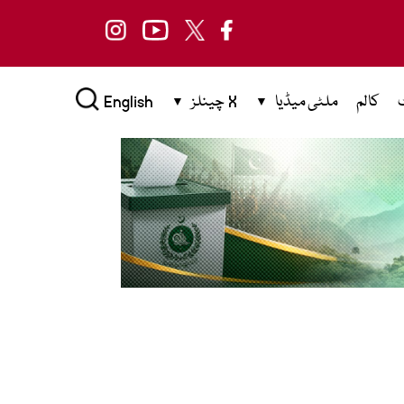
کالم
ملٹی میڈیا
X چینلز
English