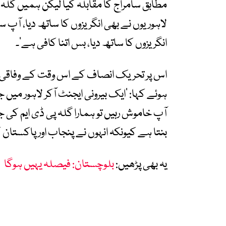
مطابق سامراج کا مقابلہ کیا لیکن ہمیں گلہ
لاہوریوں نے بھی انگریزوں کا ساتھ دیا، آپ 
انگریزوں کا ساتھ دیا، بس اتنا کافی ہے‘۔
اس پر تحریک انصاف کے اس وقت کے وفاقی و
ہوئے کہا: ’ایک بیرونی ایجنٹ آکر لاہور میں ج
آپ خاموش رہیں تو ہمارا گلہ پی ڈی ایم کی 
بنتا ہے کیونکہ انہوں نے پنجاب اور پاکستان ک
یہ بھی پڑھیں:
بلوچستان: فیصلہ یہیں ہوگا