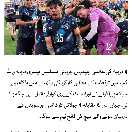
4 مرتبہ کی عالمی چیمپئن جرمنی مسلسل تیسری مرتبہ ورلڈ
کپ میں توقعات کے مطابق کارکردگی دکھانے میں ناکام رہی،
جبکہ پیراگوئے نے ٹورنامنٹ کے پری کوارٹر فائنل میں جگہ بنا
لی، جہاں اس کا مقابلہ 4 جولائی کو فرانس اور سویڈن کے
درمیان ہونے والے میچ کی فاتح ٹیم سے ہوگا۔