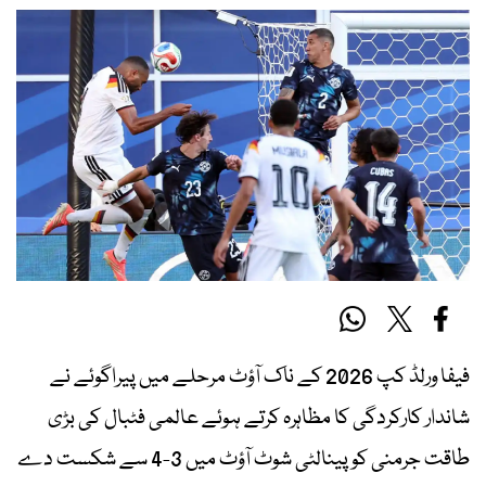
فیفا ورلڈ کپ 2026 کے ناک آؤٹ مرحلے میں پیراگوئے نے
شاندار کارکردگی کا مظاہرہ کرتے ہوئے عالمی فٹبال کی بڑی
طاقت جرمنی کو پینالٹی شوٹ آؤٹ میں 3-4 سے شکست دے