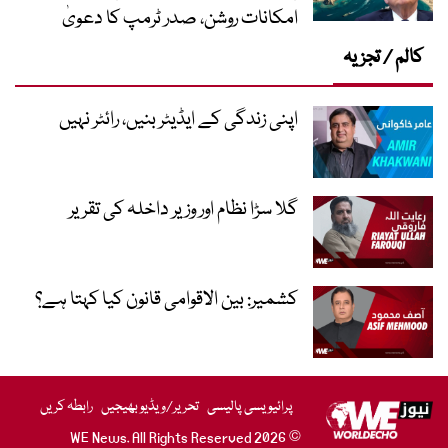
امکانات روشن، صدر ٹرمپ کا دعویٰ
کالم / تجزیہ
اپنی زندگی کے ایڈیٹر بنیں، رائٹر نہیں
گلا سڑا نظام اور وزیر داخلہ کی تقریر
کشمیر: بین الاقوامی قانون کیا کہتا ہے؟
پرائیویسی پالیسی
تحریر/ویڈیو بھیجیں
رابطہ کریں
© 2026 WE News. All Rights Reserved