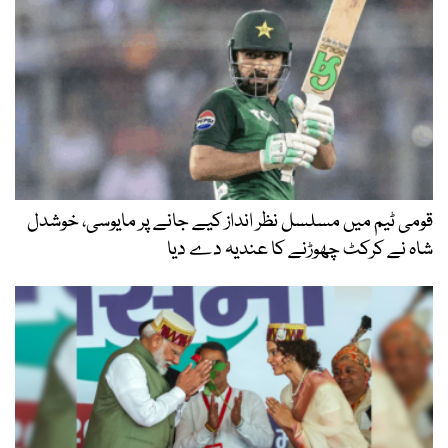
قومی ٹیم میں مسلسل نظر انداز کیے جانے پر مایوسی، خوشدل
شاہ نے کرکٹ چھوڑنے کا عندیہ دے دیا