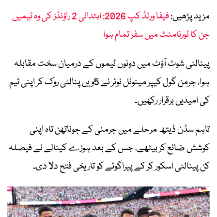
مزید پڑھیں:
فیفا ورلڈ کپ 2026: ابتدائی 2 راؤنڈز کی وہ ٹیمیں
جن کا ٹورنامنٹ میں سفر تمام ہوا
پینالٹی شوٹ آؤٹ میں دونوں ٹیموں کے درمیان سخت مقابلہ
ہوا، جرمن گول کیپر مینوئل نوئر نے 5ویں پنالٹی روک کر اپنی ٹیم
کی امیدیں برقرار رکھیں۔
تاہم سڈن ڈیتھ مرحلے میں جرمنی کے جوناتھن تاہ اپنی
کوشش ضائع کر بیٹھے، جس کے بعد ہوزے کینالے نے فیصلہ
کن پینالٹی اسکور کر کے پیراگوئے کو تاریخی فتح دلا دی۔