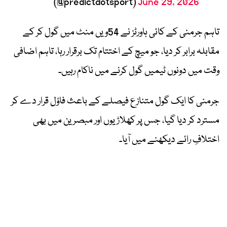
(@predictdotsport)
June 29, 2026
تاہم جرمنی کے کائی ہاورٹز نے 54ویں منٹ میں گول کر کے
مقابلہ برابر کر دیا، جو میچ کے اختتام تک برقرار رہا، تاہم اضافی
وقت میں دونوں ٹیمیں گول کرنے میں ناکام رہیں۔
جرمنی کا ایک گول متنازع فیصلے کے باعث فاؤل قرار دے کر
مسترد کر دیا گیا، جس پر کھلاڑیوں اور مبصرین میں بھی
اختلافِ رائے دیکھنے میں آیا۔