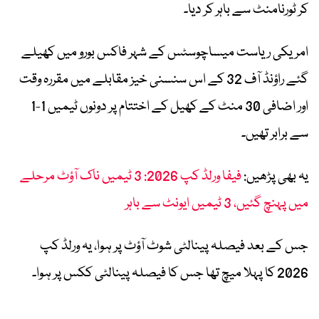
کر ٹورنامنٹ سے باہر کر دیا۔
امریکی ریاست میساچوسٹس کے شہر فاکس بورو میں کھیلے
گئے راؤنڈ آف 32 کے اس سنسنی خیز مقابلے میں مقررہ وقت
اور اضافی 30 منٹ کے کھیل کے اختتام پر دونوں ٹیمیں 1-1
سے برابر تھیں۔
یہ بھی پڑھیں:
فیفا ورلڈ کپ 2026: 3 ٹیمیں ناک آؤٹ مرحلے
میں پہنچ گئیں، 3 ٹیمیں ایونٹ سے باہر
جس کے بعد فیصلہ پینالٹی شوٹ آؤٹ پر ہوا، یہ ورلڈ کپ
2026 کا پہلا میچ تھا جس کا فیصلہ پینالٹی ککس پر ہوا۔