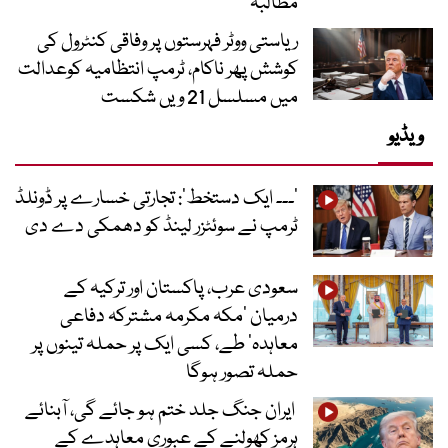
مطالبہ
ریاستی ووٹر فہرستوں پر وفاقی کنٹرول کی
کوشش پھر ناکام، ٹرمپ انتظامیہ کوعدالت
میں مسلسل 21 ویں شکست
ویڈیو
’۔۔۔ ایک دستخط‘: تجارتی خسارے پر ڈونلڈ
ٹرمپ نے سوئٹزر لینڈ کو دھمکی دے دی
سعودی عرب، پاکستان اور ترکیہ کے
درمیان ’مکہ مکرمہ مشترکہ دفاعی
معاہدہ‘ طے، کسی ایک پر حملہ تینوں پر
حملہ تصور ہوگا
ایران جنگ جلد ختم ہو جائے گی، آبنائے
ہرمز کھولنے کے عبوری معاہدے کے