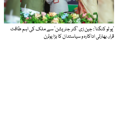
’یو ٹو کنگنا‘: جین زی ’گٹر جنریشن‘ سے ملک کی اہم طاقت
قرار، بھارتی اداکارہ و سیاستدان کا بڑا یوٹرن