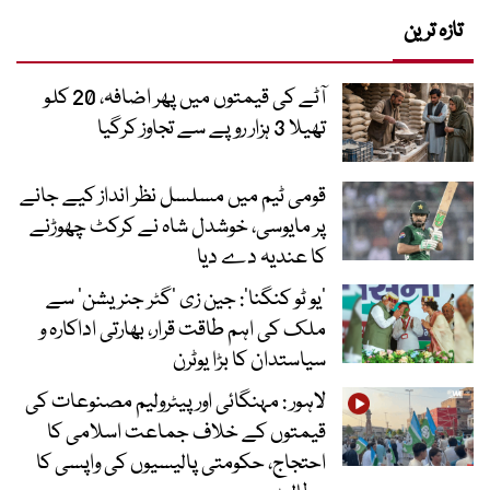
تازہ ترین
آٹے کی قیمتوں میں پھر اضافہ، 20 کلو
تھیلا 3 ہزار روپے سے تجاوز کرگیا
قومی ٹیم میں مسلسل نظر انداز کیے جانے
پر مایوسی، خوشدل شاہ نے کرکٹ چھوڑنے
کا عندیہ دے دیا
’یو ٹو کنگنا‘: جین زی ’گٹر جنریشن‘ سے
ملک کی اہم طاقت قرار، بھارتی اداکارہ و
سیاستدان کا بڑا یوٹرن
لاہور : مہنگائی اور پیٹرولیم مصنوعات کی
قیمتوں کے خلاف جماعت اسلامی کا
احتجاج، حکومتی پالیسیوں کی واپسی کا