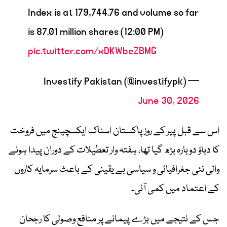
Index is at 179,744.76 and volume so far
is 87.01 million shares (12:00 PM)
pic.twitter.com/xDKWbeZBMG
— Investify Pakistan (@investifypk)
June 30, 2026
اس سے قبل پیر کے روز پاکستان اسٹاک ایکسچینج میں فروخت
کا دباؤ دوبارہ بڑھ گیا تھا، ہفتہ وار تعطیلات کے دوران پیدا ہونے
والی نئی جغرافیائی و سیاسی بے یقینی کے باعث سرمایہ کاروں
کے اعتماد میں کمی آئی۔
جس کے نتیجے میں بڑے پیمانے پر منافع وصولی کا رجحان