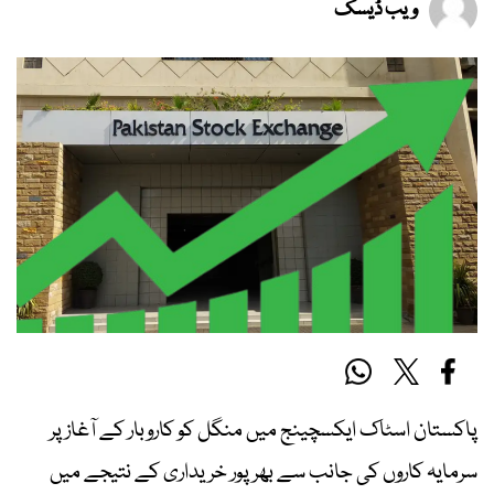
ویب ڈیسک
پاکستان اسٹاک ایکسچینج میں منگل کو کاروبار کے آغاز پر
سرمایہ کاروں کی جانب سے بھرپور خریداری کے نتیجے میں