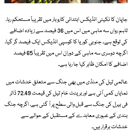
جاپان کا نکیئی انڈیکس ابتدائی کاروبار میں تقریباً مستحکم رہا،
تاہم رواں سہ ماہی میں اس میں 36 فیصد سے زیادہ اضافے
کی توقع ہے۔ جنوبی کوریا کا کوسپی انڈیکس ایک فیصد گر گیا،
اگرچہ دوسری سہ ماہی کے دوران اس میں تقریباً 65 فیصد
اضافے کا امکان ظاہر کیا جا رہا ہے۔
عالمی تیل کی منڈی میں بھی جنگ سے متعلق خدشات میں
نمایاں کمی آئی ہے اور برینٹ خام تیل کی قیمت 72.49 ڈالر
فی بیرل کی جنگ سے قبل والی سطح پر آ گئی ہے، اگرچہ جنگ
بندی کے عبوری معاہدے کے مستقبل کے حوالے سے
خدشات برقرار ہیں۔