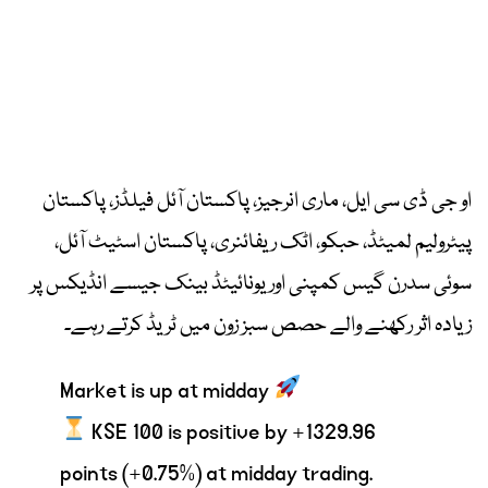
او جی ڈی سی ایل، ماری انرجیز، پاکستان آئل فیلڈز، پاکستان
پیٹرولیم لمیٹڈ، حبکو، اٹک ریفائنری، پاکستان اسٹیٹ آئل،
سوئی سدرن گیس کمپنی اور یونائیٹڈ بینک جیسے انڈیکس پر
زیادہ اثر رکھنے والے حصص سبز زون میں ٹریڈ کرتے رہے۔
Market is up at midday
KSE 100 is positive by +1329.96
points (+0.75%) at midday trading.