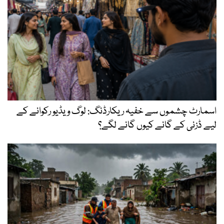
اسمارٹ چشموں سے خفیہ ریکارڈنگ: لوگ ویڈیو رکوانے کے
لیے ڈزنی کے گانے کیوں گانے لگے؟