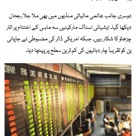
دوسری جانب عالمی مالیاتی منڈیوں میں بھی ملا جلا رجحان
دیکھا گیا۔ ایشیائی اسٹاک مارکیٹیں سہ ماہی کے اختتام پر اتار
چڑھاؤ کا شکار رہیں، جبکہ امریکی ڈالر کی مضبوطی نے جاپانی
ین کو تقریباً چار دہائیوں کی کم ترین سطح پر پہنچا دیا۔