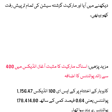
دیکھنے میں آیا اور مارکیٹ گزشتہ سیشن کی تمام تر پیش رفت
کھو بیٹھی۔
مزید پڑھیں:
اسٹاک مارکیٹ کا مثبت آغاز، انڈیکس میں 400
سے زائد پوائنٹس کا اضافہ
کاروبار کے اختتام پر کے ایس ای 100 انڈیکس 1,156.47
پوائنٹس یعنی 0.64 فیصد کمی کے ساتھ 178,414.80
پوائنٹس پر بند ہوا تھا۔