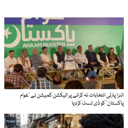
انٹرا پارٹی انتخابات نہ کرانے پر الیکشن کمیشن نے ’عوام
پاکستان‘ کو ڈی لسٹ کردیا