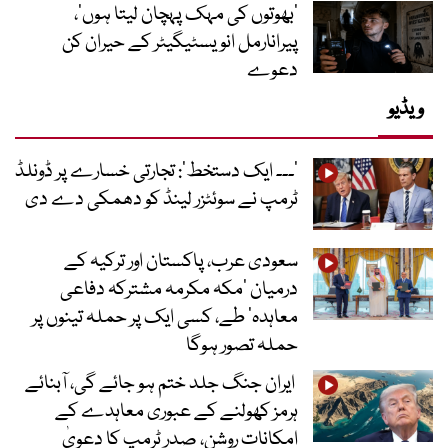
‘بھوتوں کی مہک پہچان لیتا ہوں’،
پیرانارمل انویسٹیگیٹر کے حیران کن
دعوے
ویڈیو
’۔۔۔ ایک دستخط‘: تجارتی خسارے پر ڈونلڈ
ٹرمپ نے سوئٹزر لینڈ کو دھمکی دے دی
سعودی عرب، پاکستان اور ترکیہ کے
درمیان ’مکہ مکرمہ مشترکہ دفاعی
معاہدہ‘ طے، کسی ایک پر حملہ تینوں پر
حملہ تصور ہوگا
ایران جنگ جلد ختم ہو جائے گی، آبنائے
ہرمز کھولنے کے عبوری معاہدے کے
امکانات روشن، صدر ٹرمپ کا دعویٰ