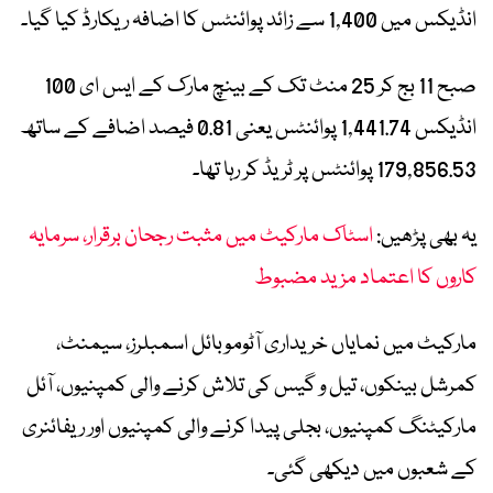
انڈیکس میں 1,400 سے زائد پوائنٹس کا اضافہ ریکارڈ کیا گیا۔
صبح 11 بج کر 25 منٹ تک کے بینچ مارک کے ایس ای 100
انڈیکس 1,441.74 پوائنٹس یعنی 0.81 فیصد اضافے کے ساتھ
179,856.53 پوائنٹس پر ٹریڈ کر رہا تھا۔
یہ بھی پڑھیں:
اسٹاک مارکیٹ میں مثبت رجحان برقرار، سرمایہ
کاروں کا اعتماد مزید مضبوط
مارکیٹ میں نمایاں خریداری آٹوموبائل اسمبلرز، سیمنٹ،
کمرشل بینکوں، تیل و گیس کی تلاش کرنے والی کمپنیوں، آئل
مارکیٹنگ کمپنیوں، بجلی پیدا کرنے والی کمپنیوں اور ریفائنری
کے شعبوں میں دیکھی گئی۔