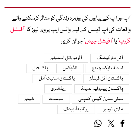
آپ اور آپ کے پیاروں کی روزمرہ زندگی کو متاثر کرسکنے والے
واقعات کی اپ ڈیٹس کے لیے واٹس ایپ پر وی نیوز کا ’
آفیشل
گروپ
‘ یا ’
آفیشل چینل
‘ جوائن کریں
آئل مارکیٹنگ
آٹوموبائل اسمبلرز
اسٹاک ایکسچینج
انڈیکس
پاکستان
پاکستان آئل فیلڈز
پاکستان اسٹیٹ آئل
پاکستان پیٹرولیم لمیٹڈ
ریفائنری
سوئی سدرن گیس کمپنی
سیمنٹ
شیئرز
ماری انرجیز
یونائیٹڈ بینک