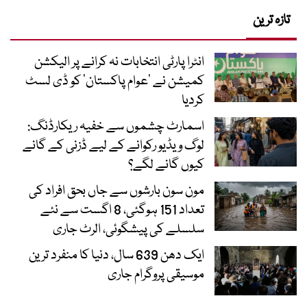
تازہ ترین
انٹرا پارٹی انتخابات نہ کرانے پر الیکشن
کمیشن نے ’عوام پاکستان‘ کو ڈی لسٹ
کردیا
اسمارٹ چشموں سے خفیہ ریکارڈنگ:
لوگ ویڈیو رکوانے کے لیے ڈزنی کے گانے
کیوں گانے لگے؟
مون سون بارشوں سے جاں بحق افراد کی
تعداد 151 ہوگئی، 8 اگست سے نئے
سلسلے کی پیشگوئی، الرٹ جاری
ایک دھن 639 سال، دنیا کا منفرد ترین
موسیقی پروگرام جاری