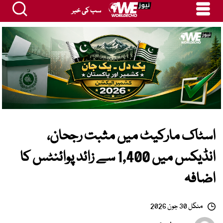
سب کی خبر
اسٹاک مارکیٹ میں مثبت رجحان،
انڈیکس میں 1,400 سے زائد پوائنٹس کا
اضافہ
منگل 30 جون 2026