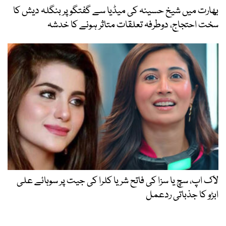
بھارت میں شیخ حسینہ کی میڈیا سے گفتگو پر بنگلہ دیش کا
سخت احتجاج، دوطرفہ تعلقات متاثر ہونے کا خدشہ
لاک اپ، سچ یا سزا کی فاتح شریا کلرا کی جیت پر سوہائے علی
ابڑو کا جذباتی ردعمل