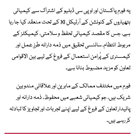
یہ فورم پاکستان اور او پی سی ڈبلیو کے اشتراک سے کیمیائی
ہتھیاروں کے کنونشن کے آرٹیکل XI کے تحت منعقد کیا جا رہا
ہے، جس کا مقصد کیمیائی تحفظ و سلامتی، کیمیکلز کے
مربوط انتظام، سائنسی تحقیق میں ذمہ دارانہ طرزِ عمل اور
کیمسٹری کے پُرامن استعمال کے فروغ کے لیے بین الاقوامی
تعاون کو مزید مضبوط بنانا ہے۔
فورم میں مختلف ممالک کے ماہرین اور علاقائی مندوبین
شریک ہیں، جو کیمیائی شعبے میں محفوظ، ذمہ دارانہ اور
پائیدار تعاون کے فروغ کے لیے اپنے تجربات اور تجاویز کا تبادلہ
کر رہے ہیں۔