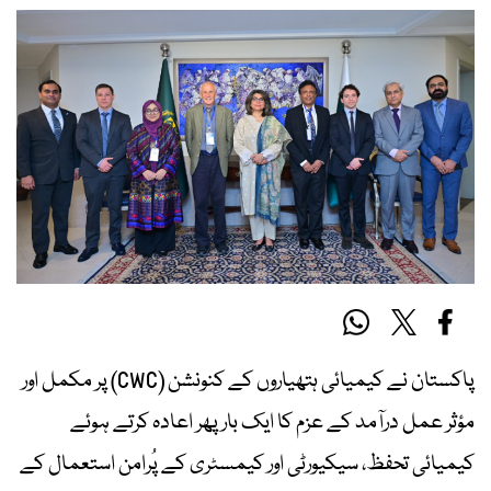
پاکستان نے کیمیائی ہتھیاروں کے کنونشن (CWC) پر مکمل اور
مؤثر عمل درآمد کے عزم کا ایک بار پھر اعادہ کرتے ہوئے
کیمیائی تحفظ، سیکیورٹی اور کیمسٹری کے پُرامن استعمال کے