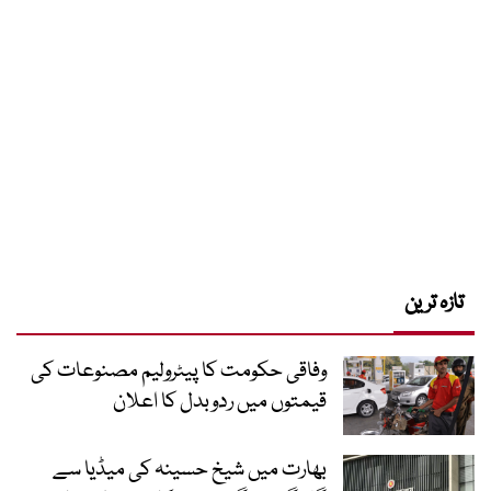
تازہ ترین
وفاقی حکومت کا پیٹرولیم مصنوعات کی
قیمتوں میں ردوبدل کا اعلان
بھارت میں شیخ حسینہ کی میڈیا سے