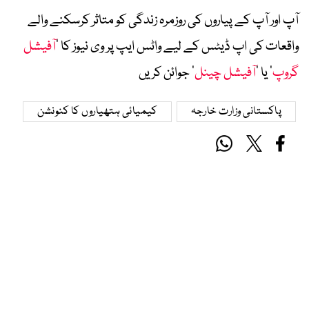
آپ اور آپ کے پیاروں کی روزمرہ زندگی کو متاثر کرسکنے والے
واقعات کی اپ ڈیٹس کے لیے واٹس ایپ پر وی نیوز کا ’
آفیشل
گروپ
‘ یا ’
آفیشل چینل
‘ جوائن کریں
پاکستانی وزارت خارجہ
کیمیائی ہتھیاروں کا کنونشن