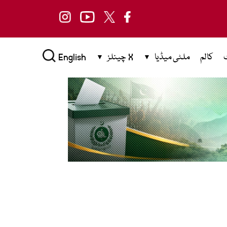
کالم
ملٹی میڈیا
X چینلز
English