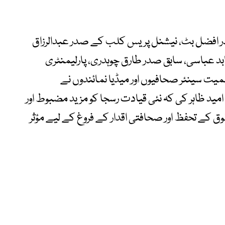
 افضل بٹ، نیشنل پریس کلب کے صدر عبدالرزاق
ابد عباسی، سابق صدر طارق چوہدری، پارلیمنٹری
سمیت سینئر صحافیوں اور میڈیا نمائندوں نے
مید ظاہر کی کہ نئی قیادت رسجا کو مزید مضبوط اور
 کے تحفظ اور صحافتی اقدار کے فروغ کے لیے مؤثر