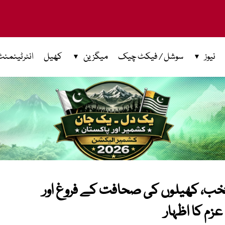
نیوز
سوشل / فیکٹ چیک
میگزین
کھیل
انٹرٹینمنٹ
تخب، کھیلوں کی صحافت کے فروغ اور
م کا اظہار