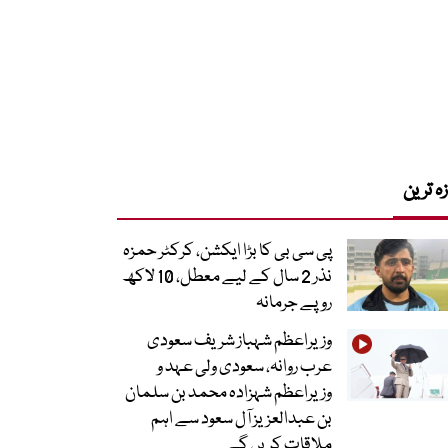
زہ ترین
پی سی بی کا بڑا ایکشن، کرکٹر حمزہ
نذر 2 سال کے لیے معطل، 10 لاکھ
روپے جرمانہ
وزیراعظم شہباز شریف سعودی
عرب روانہ، سعودی ولی عہد و
وزیراعظم شہزادہ محمد بن سلمان
بن عبدالعزیز آل سعود سے اہم
ملاقات کریں گے