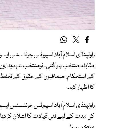
مقابلہ منتخب ہو گئی۔ نومنتخب عہدیداروں 
کے استحکام، صحافیوں کے حقوق کے تحفظ اور 
کا اظہار کیا۔
کی مدت کے لیے نئی قیادت کا اعلان کر دیا۔ ا
منتخب ہوئے۔