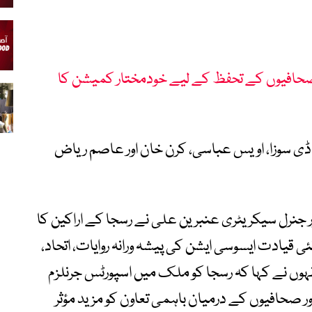
افیوں کے تحفظ کے لیے خودمختار کمیشن کا
 ڈی سوزا، اویس عباسی، کرن خان اور عاصم ریاض
ر جنرل سیکریٹری عنبرین علی نے رسجا کے اراکین کا
ئی قیادت ایسوسی ایشن کی پیشہ ورانہ روایات، اتحاد،
نہوں نے کہا کہ رسجا کو ملک میں اسپورٹس جرنلزم
ور صحافیوں کے درمیان باہمی تعاون کو مزید مؤثر