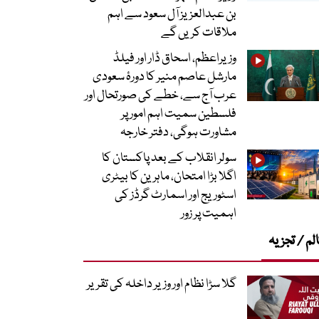
بن عبدالعزیز آل سعود سے اہم
ملاقات کریں گے
وزیراعظم، اسحاق ڈار اور فیلڈ
مارشل عاصم منیر کا دورۂ سعودی
عرب آج سے، خطے کی صورتحال اور
فلسطین سمیت اہم امور پر
مشاورت ہوگی، دفتر خارجہ
سولر انقلاب کے بعد پاکستان کا
اگلا بڑا امتحان، ماہرین کا بیٹری
اسٹوریج اور اسمارٹ گرڈز کی
اہمیت پر زور
لم / تجزیہ
گلا سڑا نظام اور وزیر داخلہ کی تقریر