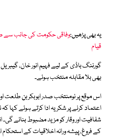
یہ بھی پڑھیں:
وفاقی حکومت کی جانب سے صح
قیام
گورننگ باڈی کے لیے فہیم انور خان، گیبریل
بھی بلا مقابلہ منتخب ہوئے۔
اس موقع پر نومنتخب صدر ابوبکر بن طلعت او
اعتماد کرنے پر شکریہ ادا کرتے ہوئے کہا کہ ن
شفافیت اور وقار کو مزید مضبوط بنائے گی۔ ا
کے فروغ، پیشہ ورانہ اخلاقیات کے استحکام ا