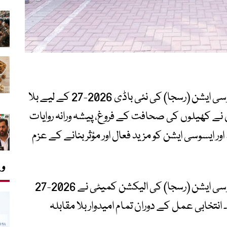
راولپنڈی اسلام آباد اسپورٹس جرنلسٹس ایسوسی ایشن (رسجا) کی نئی باڈی 2026-27 کے لیے بلا
نے کھیلوں کی صحافت کے فروغ، پیشہ ورانہ روایات
ایسوسی ایشن کو مزید فعال اور مؤثر بنانے کے عزم
وی
راولپنڈی اسلام آباد اسپورٹس جرنلسٹس ایسوسی ایشن (رسجا) کی الیکشن کمیٹی نے 2026-27
نتخابی عمل کے دوران تمام امیدوار بلا مقابلہ