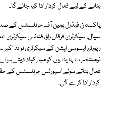
بنانے کے لیے فعال کردار ادا کیا جائے گا۔
پاکستان فیڈرل یونین آف جرنلسٹس کے صدر
سیال، سیکرٹری فرقان راؤ، فنانس سیکرٹری ع
رپورٹرز ایسوسی ایشن کے سیکرٹری نوید اکبر 
نومنتخب عہدیداروں کو مبارکباد دیتے ہوئے ا
فعال بناتے ہوئے اسپورٹس جرنلسٹس کے حقوق
کردار ادا کرے گی۔