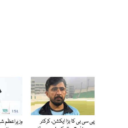
پی سی بی کا بڑا ایکشن، کرکٹر
وزیراعظم ش