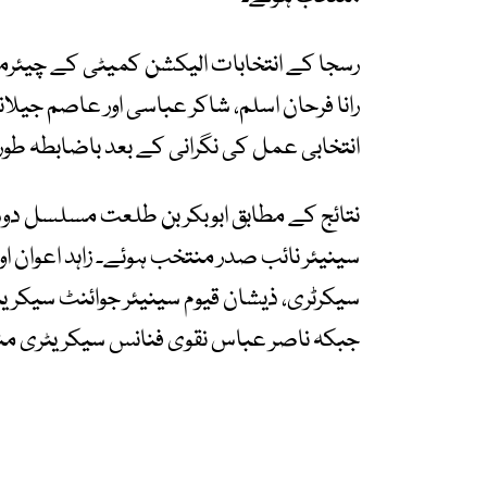
رسجا کے انتخابات الیکشن کمیٹی کے چیئرمی
رانا فرحان اسلم، شاکر عباسی اور عاصم جیل
انتخابی عمل کی نگرانی کے بعد باضابطہ طور پر
نتائج کے مطابق ابوبکر بن طلعت مسلسل دوس
سینیئر نائب صدر منتخب ہوئے۔ زاہد اعوان ا
سیکرٹری، ذیشان قیوم سینیئر جوائنٹ سیکریٹ
جبکہ ناصر عباس نقوی فنانس سیکریٹری م