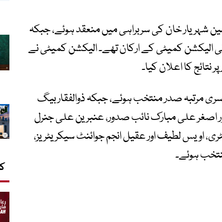
ن شہریار خان کی سربراہی میں منعقد ہوئے، جبکہ
انی الیکشن کمیٹی کے ارکان تھے۔ الیکشن کمیٹی نے
 نتائج کا اعلان کیا۔
ری مرتبہ صدر منتخب ہوئے، جبکہ ذوالفقار بیگ
ور اصغر علی مبارک نائب صدور، عنبرین علی جنرل
ری، اویس لطیف اور عقیل انجم جوائنٹ سیکریٹریز،
نتخب ہوئے۔
کا