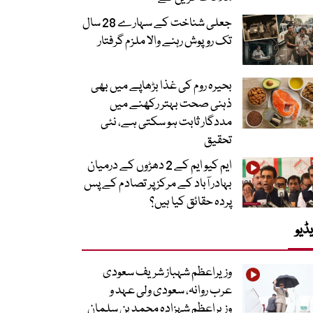
جعلی شناخت کے سہارے 28 سال
تک روپوش رہنے والا ملزم گرفتار
بحیرہ روم کی غذا بڑھاپے میں بھی
ذہنی صحت بہتر رکھنے میں
مددگار ثابت ہو سکتی ہے، نئی
تحقیق
ایم کیو ایم کے 2 دھڑوں کے درمیان
بہادر آباد کے مرکز پر تصادم کے پس
پردہ حقائق کیا ہیں؟
ڈیو
وزیراعظم شہباز شریف سعودی
عرب روانہ، سعودی ولی عہد و
وزیراعظم شہزادہ محمد بن سلمان