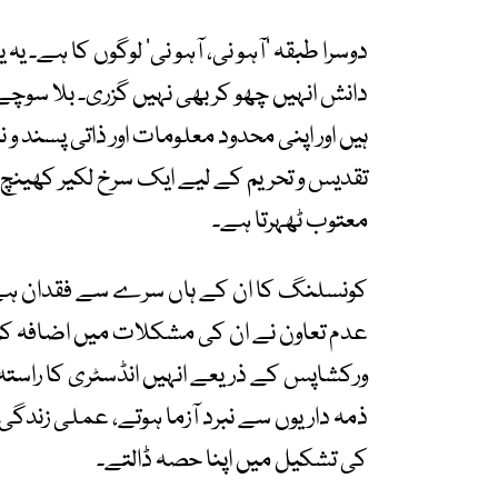
دوسرا طبقہ ’آہو نی، آہو نی‘ لوگوں کا ہے۔ یہ
دانش انہیں چھو کر بھی نہیں گزری۔ بلا سوچ
ہیں اور اپنی محدود معلومات اور ذاتی پسند 
تقدیس و تحریم کے لیے ایک سرخ لکیر کھینچ لیت
معتوب ٹھہرتا ہے۔
کونسلنگ کا ان کے ہاں سرے سے فقدان ہے۔ 
عدم تعاون نے ان کی مشکلات میں اضافہ کر د
ورکشاپس کے ذریعے انہیں انڈسٹری کا راستہ دک
ذمہ داریوں سے نبرد آزما ہوتے، عملی زندگی می
کی تشکیل میں اپنا حصہ ڈالتے۔