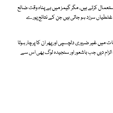
عمال کرتے ہیں، مگر گیمز میں بے پناہ وقت ضائع
غلطیاں سرزد ہو جاتی ہیں جن کے نتائج پورے
یں غیر ضروری دلچسپی اور پھر ان کا پرچار ہوتا
 الزام دیں جب باشعور اور سنجیدہ لوگ بھی اس سے