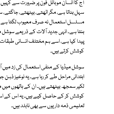
آج کا انسان موبائل فون پر ضرورت سے کہیں زیا
سہل بناتا ہے، مگر اٹھتے، بیٹھتے، جاگتے، سو
مسلسل استعمال نہ صرف معیوب لگتا ہے ب
بنتا ہے۔ انہی جدید آلات کے ذریعے سوشل م
پیدا کیا ہے، اسے ہم مختلف انسانی طبقات
کوشش کرتے ہیں۔
سوشل میڈیا کے منفی استعمال کی زد میں آنے 
ابتدائی مراحل طے کر رہا ہے۔ یہ نوخیز ذہن 
لکیر سمجھ بیٹھتے ہیں۔ ان کے ہاتھوں میں موب
کوشش کر کے حاصل کیے ہیں۔ یہ اس کے استعم
تعلیمی ذمہ داریوں سے بھی نابلد ہیں۔