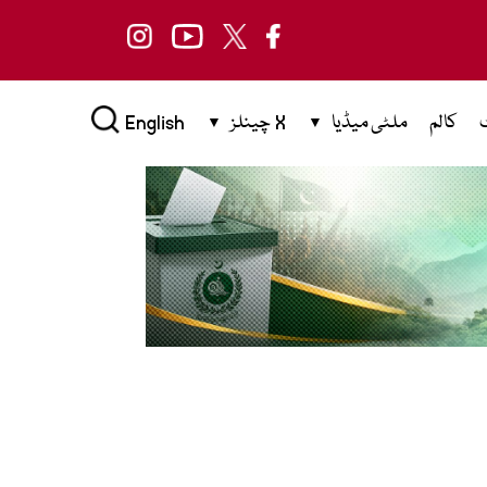
کالم
ملٹی میڈیا
X چینلز
English