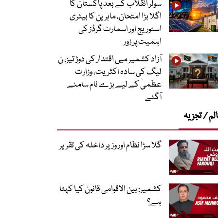
سولر انقلاب کے بعد پاکستان کا
اگلا بڑا امتحان، ماہرین کا بیٹری
اسٹوریج اور اسمارٹ گرڈز کی
اہمیت پر زور
آزاد کشمیر میں اقتدار کی دوڑ تیز، ن
لیگ کی سادہ اکثریت، وزارت
عظمیٰ کے لیے بڑے نام سامنے
آگئے
لم / تجزیہ
گلا سڑا نظام اور وزیر داخلہ کی تقریر
کشمیر: بین الاقوامی قانون کیا کہتا
ہے؟