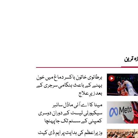
زہ ترین
برطانوی خاتون باکسر دماغ میں خون
بہنے کے باعث ہنگامی سرجری کے
بعد زیرِ علاج
میٹا کا اے آئی ماڈل سائبر
سیکیورٹی ٹیسٹ کے دوران دوسری
کمپنی کے سسٹم تک جا پہنچا
وزیراعظم کی ہدایت پر ایم ڈی کیٹ