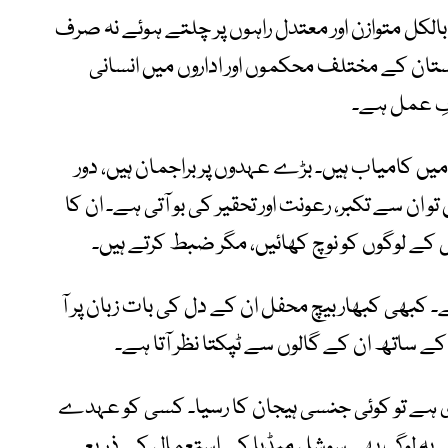
بالکل متوازن اور معتدل راہوں پر چلتے ہوئے نہ صرف
ستان کے مختلف محکموں اور اداروں میں انسانی
فِ عمل ہے۔
میں کامیاب ہیں۔ بڑے عہدوں پر براجمان ہیں، دور
 ان سے تکبر، رعونت اور تحقیر کی بو آتی ہے۔ ان کا
ل کے لوگوں کو نوچ کھائیں، مگر ضبط کرتے ہیں۔
کبھی کبھار بیچ محفل ان کے دل کی بات زبان پر آ
ے ساتھ ان کے گالوں سے ٹپکتا نظر آتا ہے۔
ی ہے تو کوئی جنسی ہیجان کا رسیا۔ کسی کو عہدے
ے۔ یہ لوگ بھی سوشل میڈیا کے استعمال کے ذریعے