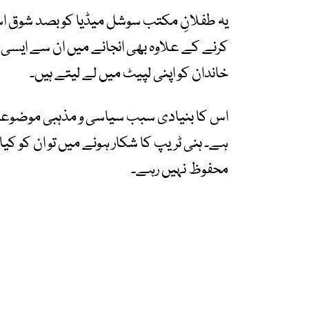
یہ طفلانِ مکتب سوشل میڈیا کو بصد شوق است
کرنے کے علاوہ بھی انجانے میں ان سے ایسی 
خاندان کو اپنی لپیٹ میں لے لیتے ہیں۔
اس کا بنیادی سبب سیاسی و مذہبی موضوعات م
ہے۔ ہنی ٹریپ کا شکار ہونے میں تو ان کو کیا
محفوظ نہیں رہے۔