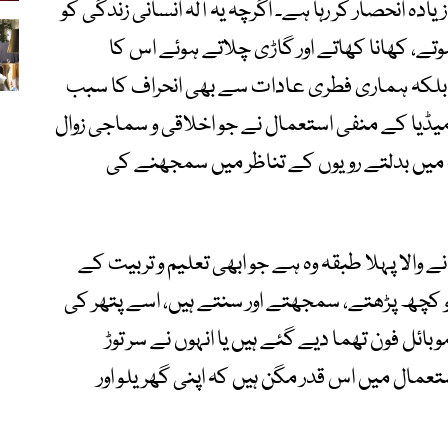
دہ انحصار کر رہا ہے۔ اگرچہ یہ آلہ انسانی زندگی کو
تے، کھانا کھاتے اور گاڑی چلاتے ہوئے اس کا
لکہ ہماری فطری عادات سے بھی انحراف کا سبب
یڈیا کے منفی استعمال نے جو اخلاقی و سماجی زوال
 میں بدلتے رویوں کے تناظر میں سمجھنے کی
والا پہلا طبقہ وہ ہے جو ابھی تعلیم و تربیت کے
جو کچھ پڑھتے، سمجھتے اور سنتے ہیں، اسے پتھر کی
ائل فون تھما دیے گئے ہیں یا انہوں نے سر توڑ
ال میں اس قدر مگن ہیں کہ اپنی گھریلو اور