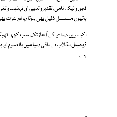
فجور و نیک نامی، تقدیر و تدبیر، اور تہذیب
ہاتھوں مسلسل ذلیل بھی ہوتا رہا اور عزت بھی 
اکیسویں صدی کے آغاز تک سب کچھ ٹھیک ت
ڈیجیٹل انقلاب نے باقی دنیا میں بالعموم اور 
ہے۔