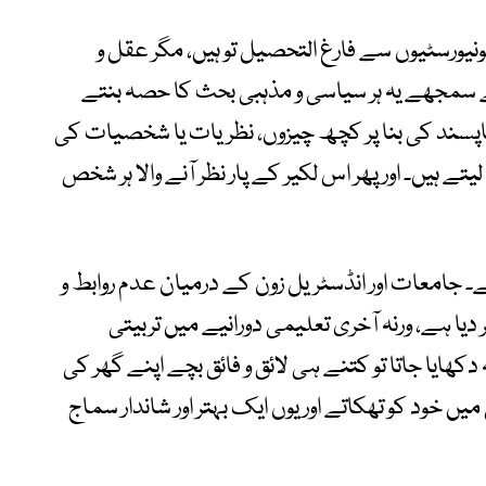
 یونیورسٹیوں سے فارغ التحصیل تو ہیں، مگر عقل و
ے سمجھے یہ ہر سیاسی و مذہبی بحث کا حصہ بنتے
و ناپسند کی بنا پر کچھ چیزوں، نظریات یا شخصیات کی
ے ہیں۔ اور پھر اس لکیر کے پار نظر آنے والا ہر شخص
جامعات اور انڈسٹریل زون کے درمیان عدم روابط و
یا ہے، ورنہ آخری تعلیمی دورانیے میں تربیتی
ھایا جاتا تو کتنے ہی لائق و فائق بچے اپنے گھر کی
ں خود کو تھکاتے اور یوں ایک بہتر اور شاندار سماج