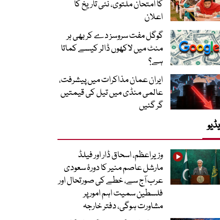
کا امتحان ملتوی، نئی تاریخ کا
اعلان
گوگل مفت سروسز دے کر بھی ہر
منٹ میں لاکھوں ڈالر کیسے کماتا
ہے؟
ایران عمان مذاکرات میں پیشرفت،
عالمی منڈی میں تیل کی قیمتیں
گر گئیں
ڈیو
وزیراعظم، اسحاق ڈار اور فیلڈ
مارشل عاصم منیر کا دورۂ سعودی
عرب آج سے، خطے کی صورتحال اور
فلسطین سمیت اہم امور پر
مشاورت ہوگی، دفتر خارجہ