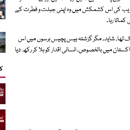
 و تخریب کی اس کشمکش میں وہ اپنی جبلت و فطرت کے
کماتا رہا۔
ھا، شاید۔ مگر گزشتہ بیس پچیس برسوں میں اس
پاکستان میں بالخصوص، انسانی اقدار کو ہلا کر رکھ دیا
کا