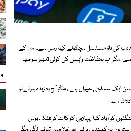
ر تہذیب کی ناؤ مسلسل ہچکولے کھا رہی ہے۔ اس کے
یا ہے، مگر اب بحفاظت واپسی کی کوئی تدبیر سوجھ
وی
سان ایک سماجی حیوان ہے‘، مگر آج وہ زندہ ہوتے تو
یوان ہے‘۔
نگلوں کو آباد کیا، پہاڑوں کو کاٹ کر فلک بوس
تاروں پہ کمندیں ڈالیں اور خلا میں تیرنے لگا۔ مگر