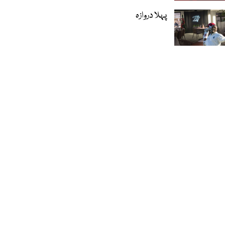
پہلا دروازہ