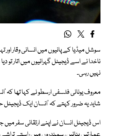
سوشل میڈیا کے پانیوں میں انسانی وقار او
ناخدا نے اسے ڈیجیٹل گہرائیوں میں اتار تو د
نہیں رہی۔
معروف یونانی فلسفی ارسطو نے کہا تھا کہ ’ان
شاید یہ ضرور کہتے کہ ’انسان ایک ڈیجیٹل ح
اس ڈیجیٹل انسان نے اپنے ارتقائی سفر میں ج
عمارتیں بنائیں، سمندروں میں راستے تراشے، س