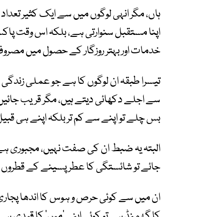
ہاں، مگر انہی لوگوں میں سے ایک کثیر تعداد 
اپنا مستقبل سنوارتی ہے، بلکہ اس وقت پاک
خدمات اور بہتر روزگار کے حصول میں مصرو
تیسرا طبقہ ان لوگوں کا ہے جو عملی زندگی 
سے اجلے دکھائی دیتے ہیں، مگر قریب جائیں تو
بس چلے تو اپنے سے کم تر بلکہ اپنے ہی قبی
البتہ یہ ضبط ان کی صفت نہیں، مجبوری ہے۔ 
جائے تو شائستگی کا عطر پسینے کے قطروں ک
ان میں سے کوئی حرص و ہوس کا اندھا پجار
کا گھمنڈ ہے تو کوئی اپنی ’میں‘ کا قیدی ہ