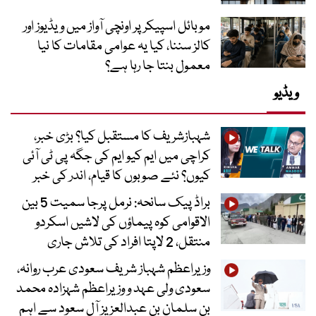
موبائل اسپیکر پر اونچی آواز میں ویڈیوز اور
کالز سننا، کیا یہ عوامی مقامات کا نیا
معمول بنتا جا رہا ہے؟
ویڈیو
شہبازشریف کا مستقبل کیا؟ بڑی خبر،
کراچی میں ایم کیو ایم کی جگہ پی ٹی آئی
کیوں؟ نئے صوبوں کا قیام، اندر کی خبر
براڈ پیک سانحہ: نرمل پرجا سمیت 5 بین
الاقوامی کوہ پیماؤں کی لاشیں اسکردو
منتقل، 2 لاپتا افراد کی تلاش جاری
وزیراعظم شہباز شریف سعودی عرب روانہ،
سعودی ولی عہد و وزیراعظم شہزادہ محمد
بن سلمان بن عبدالعزیز آل سعود سے اہم