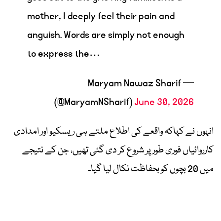
mother, I deeply feel their pain and
anguish. Words are simply not enough
to express the…
— Maryam Nawaz Sharif
(@MaryamNSharif)
June 30, 2026
انہوں نے کہاکہ واقعے کی اطلاع ملتے ہی ریسکیو اور امدادی
کارروائیاں فوری طور پر شروع کر دی گئی تھیں، جن کے نتیجے
میں 20 بچوں کو بحفاظت نکال لیا گیا۔