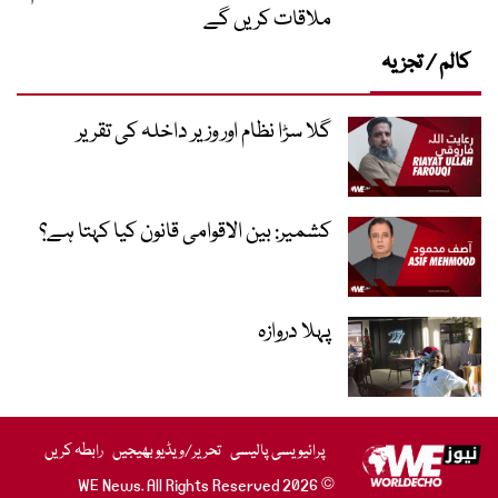
ملاقات کریں گے
کالم / تجزیہ
گلا سڑا نظام اور وزیر داخلہ کی تقریر
کشمیر: بین الاقوامی قانون کیا کہتا ہے؟
پہلا دروازہ
پرائیویسی پالیسی
تحریر/ویڈیو بھیجیں
رابطہ کریں
© 2026 WE News. All Rights Reserved