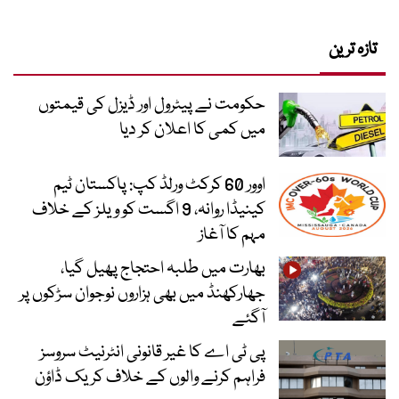
تازہ ترین
حکومت نے پیٹرول اور ڈیزل کی قیمتوں
میں کمی کا اعلان کر دیا
اوور 60 کرکٹ ورلڈ کپ: پاکستان ٹیم
کینیڈا روانہ، 9 اگست کو ویلز کے خلاف
مہم کا آغاز
بھارت میں طلبہ احتجاج پھیل گیا،
جھارکھنڈ میں بھی ہزاروں نوجوان سڑکوں پر
آگئے
پی ٹی اے کا غیر قانونی انٹرنیٹ سروسز
فراہم کرنے والوں کے خلاف کریک ڈاؤن