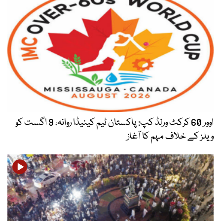
اوور 60 کرکٹ ورلڈ کپ: پاکستان ٹیم کینیڈا روانہ، 9 اگست کو
ویلز کے خلاف مہم کا آغاز