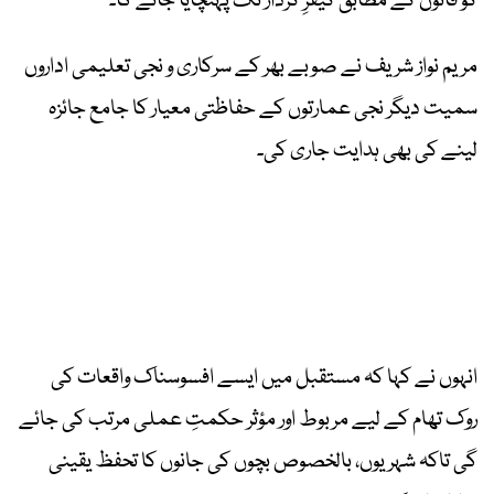
کو قانون کے مطابق کیفرِ کردار تک پہنچایا جائے گا۔
مریم نواز شریف نے صوبے بھر کے سرکاری و نجی تعلیمی اداروں
سمیت دیگر نجی عمارتوں کے حفاظتی معیار کا جامع جائزہ
لینے کی بھی ہدایت جاری کی۔
انہوں نے کہا کہ مستقبل میں ایسے افسوسناک واقعات کی
روک تھام کے لیے مربوط اور مؤثر حکمتِ عملی مرتب کی جائے
گی تاکہ شہریوں، بالخصوص بچوں کی جانوں کا تحفظ یقینی