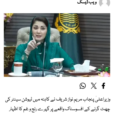
ویب ڈیسک
وزیراعلیٰ پنجاب مریم نواز شریف نے کاہنہ میں ٹیوشن سینٹر کی
چھت گرنے کے افسوسناک واقعے پر گہرے رنج و غم کا اظہار