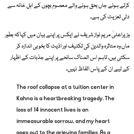
کرتے ہوئے جاں بحق ہونے والے معصوم بچوں کے اہل خانہ سے
دلی تعزیت کی ہے۔
وزیراعلیٰ مریم نواز شریف نے ایکس پر اپنے بیان میں کہاکہ بطور
ماں وہ متاثرہ والدین کی تکلیف اور اذیت کا بخوبی اندازہ کر
سکتی ہیں، تاہم اس المناک سانحے پر اپنے جذبات کے اظہار
کے لیے ان کے پاس الفاظ نہیں۔
The roof collapse at a tuition center in
Kahna is a heartbreaking tragedy. The
loss of 14 innocent lives is an
immeasurable sorrow, and my heart
goes out to the grieving families. As a