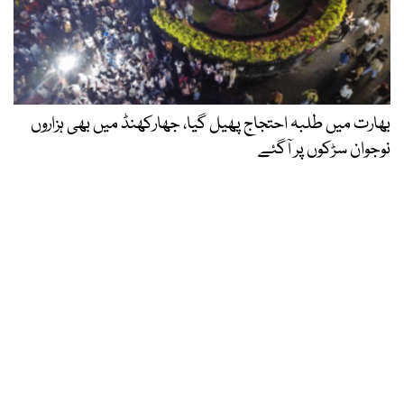
بھارت میں طلبہ احتجاج پھیل گیا، جھارکھنڈ میں بھی ہزاروں
نوجوان سڑکوں پر آگئے