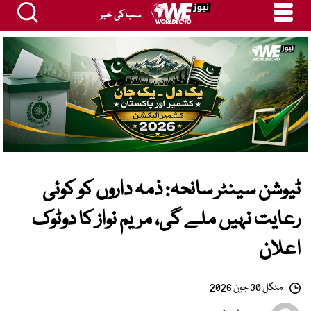
سب کی خبر
ٹیوشن سینٹر سانحہ: ذمہ داروں کو کوئی
رعایت نہیں ملے گی، مریم نواز کا دوٹوک
اعلان
منگل 30 جون 2026