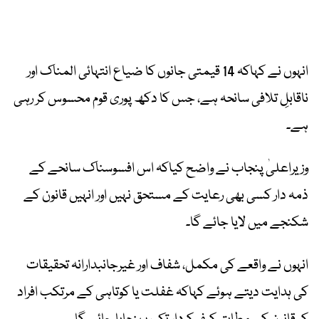
انہوں نے کہاکہ 14 قیمتی جانوں کا ضیاع انتہائی المناک اور
ناقابلِ تلافی سانحہ ہے، جس کا دکھ پوری قوم محسوس کر رہی
ہے۔
وزیراعلیٰ پنجاب نے واضح کیاکہ اس افسوسناک سانحے کے
ذمہ دار کسی بھی رعایت کے مستحق نہیں اور انہیں قانون کے
شکنجے میں لایا جائے گا۔
انہوں نے واقعے کی مکمل، شفاف اور غیرجانبدارانہ تحقیقات
کی ہدایت دیتے ہوئے کہاکہ غفلت یا کوتاہی کے مرتکب افراد