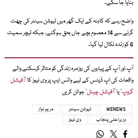
بنایا جا سکے۔
واضح رہے کہ کاہنہ کے ایک گھر میں ٹیوشن سینٹر کی چھت
گرنے سے 14 معصوم بچے جاں بحق ہوگئے، جبکہ ٹیچر سمیت
6 کو زندہ نکال لیا گیا۔
آپ اور آپ کے پیاروں کی روزمرہ زندگی کو متاثر کرسکنے والے
واقعات کی اپ ڈیٹس کے لیے واٹس ایپ پر وی نیوز کا ’
آفیشل
گروپ
‘ یا ’
آفیشل چینل
‘ جوائن کریں
WENEWS
ٹیوشن سینٹر
مریم نواز
وزیراعلٰی پنجاب
وی نیوز