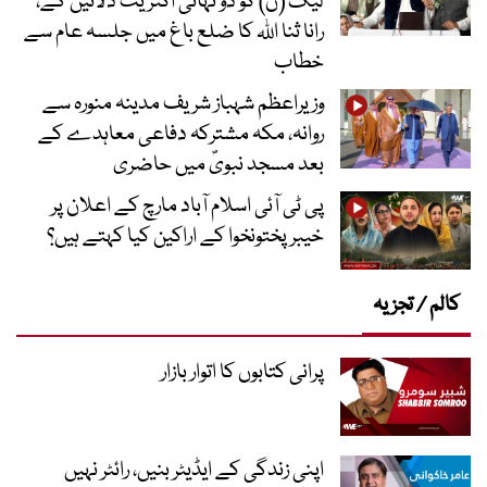
لیگ (ن) کو دو تہائی اکثریت دلائیں گے،
رانا ثنا اللہ کا ضلع باغ میں جلسہ عام سے
خطاب
وزیراعظم شہباز شریف مدینہ منورہ سے
روانہ، مکہ مشترکہ دفاعی معاہدے کے
بعد مسجد نبویؐ میں حاضری
پی ٹی آئی اسلام آباد مارچ کے اعلان پر
خیبر پختونخوا کے اراکین کیا کہتے ہیں؟
کالم / تجزیہ
پرانی کتابوں کا اتوار بازار
اپنی زندگی کے ایڈیٹر بنیں، رائٹر نہیں