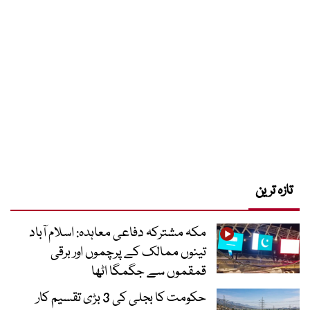
تازہ ترین
مکہ مشترکہ دفاعی معاہدہ: اسلام آباد
تینوں ممالک کے پرچموں اور برقی
قمقموں سے جگمگا اٹھا
حکومت کا بجلی کی 3 بڑی تقسیم کار