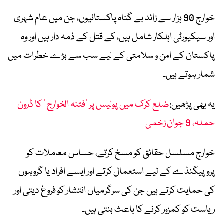
خوارج 90 ہزار سے زائد بے گناہ پاکستانیوں، جن میں عام شہری
اور سیکیورٹی اہلکار شامل ہیں، کے قتل کے ذمہ دار ہیں اور وہ
پاکستان کے امن و سلامتی کے لیے سب سے بڑے خطرات میں
شمار ہوتے ہیں۔
یہ بھی پڑھیں:
ضلع کرک میں پولیس پر ’فتنہ الخوارج ‘ کا ڈرون
حملہ، 9 جوان زخمی
خوارج مسلسل حقائق کو مسخ کرتے، حساس معاملات کو
پروپیگنڈے کے لیے استعمال کرتے اور ایسے افراد یا گروہوں
کی حمایت کرتے ہیں جن کی سرگرمیاں انتشار کو فروغ دیتی اور
ریاست کو کمزور کرنے کا باعث بنتی ہیں۔