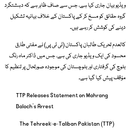
ویڈیو بیان جاری کیا ہے، جس سے صاف ظاہر ہے کہ دہشتگرد
گروہ حقائق کو مسخ کر کے پاکستان کے خلاف بیانیہ تشکیل
دینے کی کوشش کر رہے ہیں۔
کالعدم تحریک طالبان پاکستان (ٹی ٹی پی) نے مفتی طارق
محسود کی ایک ویڈیو جاری کی ہے، جس میں ڈاکٹر ماہ رنگ
بلوچ کی گرفتاری اور بلوچستان کی موجودہ صورتحال پر تنظیم کا
مؤقف پیش کیا گیا ہے۔
TTP Releases Statement on Mahrang
Baloch's Arrest
The Tehreek-e-Taliban Pakistan (TTP)