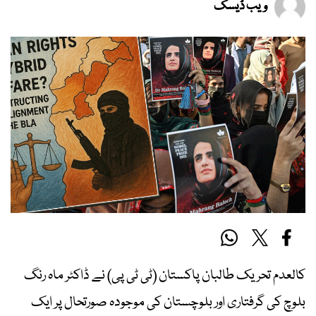
ویب ڈیسک
کالعدم تحریک طالبان پاکستان (ٹی ٹی پی) نے ڈاکٹر ماہ رنگ
بلوچ کی گرفتاری اور بلوچستان کی موجودہ صورتحال پر ایک