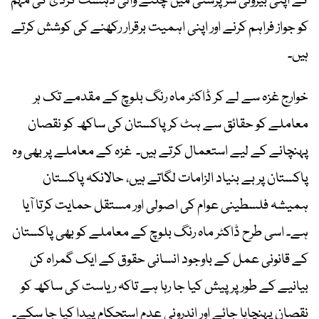
کے اپنی بیرونی سرپرستی میں چلنے والی دہشت گردی کی مہم
کو جواز فراہم کرنے اور اپنی اہمیت برقرار رکھنے کی کوشش کرتے
ہیں۔
خوارج غزہ سے لے کر ڈاکٹر ماہ رنگ بلوچ کے مقدمے تک ہر
معاملے کو حقائق سے ہٹ کر پاکستان کی ساکھ کو نقصان
پہنچانے کے لیے استعمال کرتے ہیں۔ غزہ کے معاملے پر بھی وہ
پاکستان پر بے بنیاد الزامات لگاتے ہیں، حالانکہ پاکستان
ہمیشہ فلسطینی عوام کی اصولی اور مستقل حمایت کرتا آیا
ہے۔ اسی طرح ڈاکٹر ماہ رنگ بلوچ کے معاملے کو بھی پاکستان
کے قانونی عمل کے باوجود انسانی حقوق کے ایک گمراہ کن
بیانیے کے طور پر پیش کیا جا رہا ہے تاکہ ریاست کی ساکھ کو
نقصان پہنچایا جائے اور اندرونی عدم استحکام پیدا کیا جا سکے۔