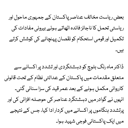
بعض ریاست مخالف عناصر پاکستان کے جمہوری ماحول اور
ریاستی تحمل کا ناجائز فائدہ اٹھاتے ہوئے بیرونی مفادات کی
تکمیل اور قومی استحکام کو نقصان پہنچانے کی کوشش کرتے
ہیں۔
ڈاکٹر ماہ رنگ بلوچ کو دہشتگردی اور تشدد پر اکسانے سے
متعلق مقدمات میں پاکستان کے عدالتی نظام کے تحت قانونی
کارروائی مکمل ہونے کے بعد عمر قید کی سزا سنائی گئی۔
انہوں نے گوادر میں دہشتگرد عناصر کی حوصلہ افزائی کی اور
پرتشدد ہنگاموں پر اکسانے میں کردار ادا کیا، جس کے نتیجے
میں ایک پاکستانی فوجی شہید ہوا۔