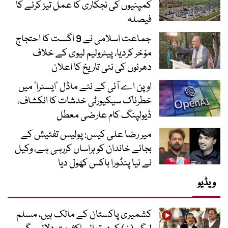
کمپنیوں کی نجکاری کا عمل تیز کرنے کا
فیصلہ
جماعت اسلامی نے 9 اگست کا احتجاج
مؤخر کردیا، پیٹرولیم لیوی کے خلاف
دھرنوں کی نئی تاریخ کا اعلان
اوپن اے آئی کے نئے ماڈل ’ایسٹرا‘ میں
خطرناک سیکیورٹی خدشات کا انکشاف،
ڈیولپنگ کام عارضی معطل
میر رضا علی کیس: پولیس تفتیش کے
بجائے خاندان کو ہراساں کررہی ہے، وکیل
نے نیا پنڈورا باکس کھول دیا
ویڈیو
کشمیری پاکستان کے مالک ہیں، مسلم