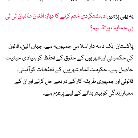
یہ بھی پڑھیں:
دہشتگردی ختم کرنے کا دباؤ: افغان طالبان ٹی ٹی
پی حمایت پر تقسیم؟
پاکستان ایک ذمہ دار اسلامی جمہوریہ ہے، جہاں آئین، قانون
کی حکمرانی اور شہریوں کے حقوق کے تحفظ کو بنیادی حیثیت
حاصل ہے۔ حکومت تمام شہریوں کے تحفظات کو آئینی،
قانونی اور جمہوری طریقہ کار کے ذریعے حل کرنے اور ان کے
معیارِ زندگی کو بہتر بنانے کے لیے پرعزم ہے۔