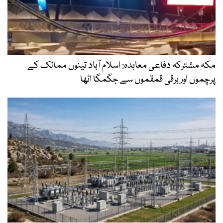
مکہ مشترکہ دفاعی معاہدہ: اسلام آباد تینوں ممالک کے
پرچموں اور برقی قمقموں سے جگمگا اٹھا