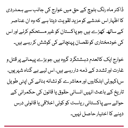
ڈاکٹر ماہ رنگ بلوچ کے حق میں خوارج کی جانب سے ہمدردی
کا اظہار اس خدشے کو مزید تقویت دیتا ہے کہ وہ ان عناصر
کے ساتھ کھڑے ہیں جو پاکستان کو غیر مستحکم کرنے اور اس
کی خودمختاری کو نقصان پہنچانے کی کوشش کر رہے ہیں۔
خوارج ایک کالعدم دہشتگرد گروہ ہیں جو بڑے پیمانے پر قتل و
غارت اور تشدد کے ذمہ دار رہے ہیں، اس لیے بے گناہ شہریوں،
سiکیورٹی اہلکاروں اور معاشرے کو نشانہ بنانے کی اپنی طویل
تاریخ کے باعث انہیں انسانی حقوق یا قانون کی حکمرانی کے
حوالے سے پاکستانی ریاست کو کوئی اخلاقی یا قانونی درس
دینے کا اختیار حاصل نہیں۔