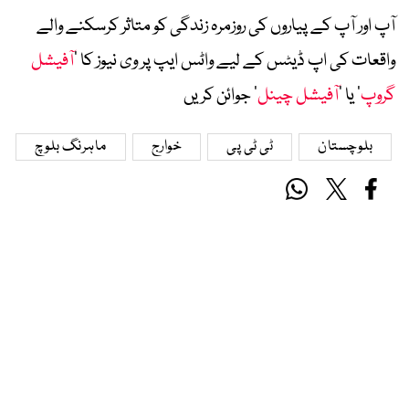
آپ اور آپ کے پیاروں کی روزمرہ زندگی کو متاثر کرسکنے والے
واقعات کی اپ ڈیٹس کے لیے واٹس ایپ پر وی نیوز کا ’
آفیشل
گروپ
‘ یا ’
آفیشل چینل
‘ جوائن کریں
بلوچستان
ٹی ٹی پی
خوارج
ماہرنگ بلوچ