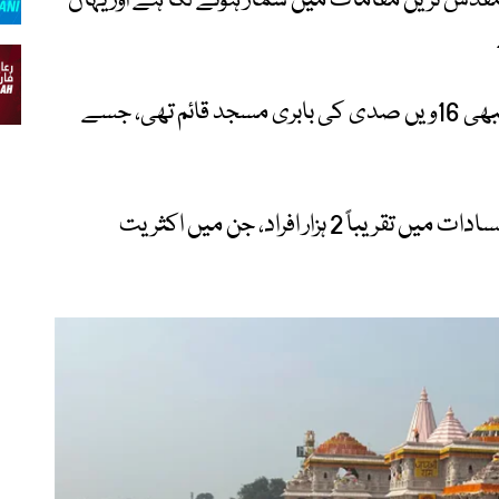
قدس ترین مقامات میں شمار ہونے لگا ہے اور یہاں
یہ مندر اس مقام پر تعمیر کیا گیا ہے جہاں کبھی 16ویں صدی کی بابری مسجد قائم تھی، جسے
اس واقعے کے بعد ملک بھر میں ہونے والے فسادات میں تقریباً 2 ہزار افراد، جن میں اکثریت