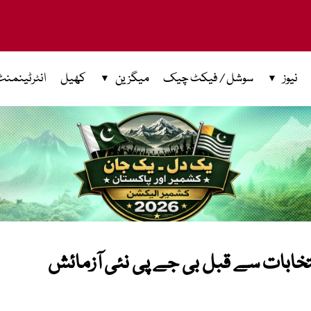
نیوز
سوشل / فیکٹ چیک
میگزین
کھیل
انٹرٹینمنٹ
نتخابات سے قبل بی جے پی نئی آزمائش