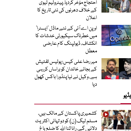
احتجاج مؤخر کردیا، پیٹرولیم لیوی
کے خلاف دھرنوں کی نئی تاریخ کا
اعلان
اوپن اے آئی کے نئے ماڈل ’ایسٹرا‘
میں خطرناک سیکیورٹی خدشات کا
انکشاف، ڈیولپنگ کام عارضی
معطل
میر رضا علی کیس: پولیس تفتیش
کے بجائے خاندان کو ہراساں کررہی
ہے، وکیل نے نیا پنڈورا باکس کھول
دیا
ڈیو
کشمیری پاکستان کے مالک ہیں،
مسلم لیگ (ن) کو دو تہائی اکثریت
دلائیں گے، رانا ثنا اللہ کا ضلع باغ