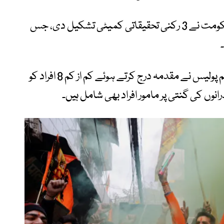
بڑھتے ہوئے عوامی دباؤ کے بعد بی جے پی حکومت نے 3 رکنی تحقیقاتی کمیٹی تشکیل دی، جس
اگرچہ رپورٹ کو منظر عام پر نہیں لایا گیا، تاہم پولیس نے مقدمہ درج کرتے ہوئے کم از کم 8 افراد کو
ذرانوں کی گنتی پر مامور افراد بھی شامل ہیں۔