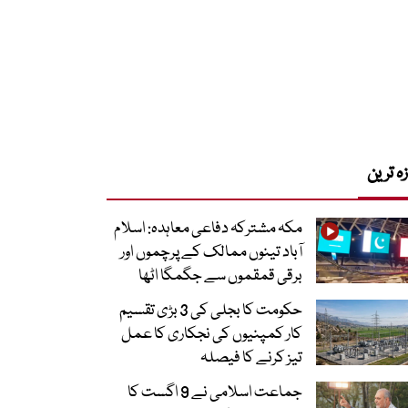
زہ ترین
مکہ مشترکہ دفاعی معاہدہ: اسلام
آباد تینوں ممالک کے پرچموں اور
برقی قمقموں سے جگمگا اٹھا
حکومت کا بجلی کی 3 بڑی تقسیم
کار کمپنیوں کی نجکاری کا عمل
تیز کرنے کا فیصلہ
جماعت اسلامی نے 9 اگست کا