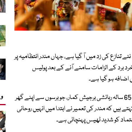
نئے تنازع کی زد میں آ گیا ہے، جہاں مندر انتظامیہ پر
د برد کے الزامات سامنے آنے کے بعد پولیس
 اضافہ ہو گیا ہے۔
وی
شمالی ریاست اتر پردیش کے شہر ایودھیا کے 65 سالہ رہائشی برجیش کمار، جو برسوں سے اپنے گھر
ے ہیں کہ مندر کی تعمیر نے ابتدا میں انہیں روحانی
اعتماد کو شدید ٹھیس پہنچائی ہے۔