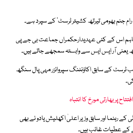
 رام جنم بھومی تیرتھ کشیتر ٹرسٹ‘ کے سپرد ہے۔
، تاہم اس کے کئی عہدیدارحکمراں جماعت بی جے پی
ھ یعنی آر ایس ایس سے وابستہ سمجھے جاتے ہیں۔
ب ٹرسٹ کے سابق اکاؤنٹنگ سپروائزر مہی پال سنگھ
ی۔
تتاح پر بھارتی مورخ کا انتباہ
ے رہنما اور سابق وزیر اعلیٰ اکھلیش یادو نے بھی
پے کے عطیات غائب ہیں۔