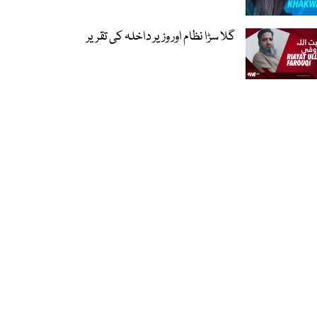
گلا سڑا نظام اور وزیر داخلہ کی تقریر