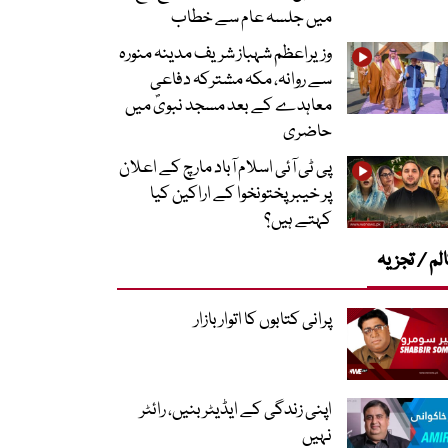
میں جلسہ عام سے خطاب
وزیراعظم شہباز شریف مدینہ منورہ
سے روانہ، مکہ مشترکہ دفاعی
معاہدے کے بعد مسجد نبویؐ میں
حاضری
پی ٹی آئی اسلام آباد مارچ کے اعلان
پر خیبر پختونخوا کے اراکین کیا
کہتے ہیں؟
لم / تجزیہ
پرانی کتابوں کا اتوار بازار
اپنی زندگی کے ایڈیٹر بنیں، رائٹر
نہیں