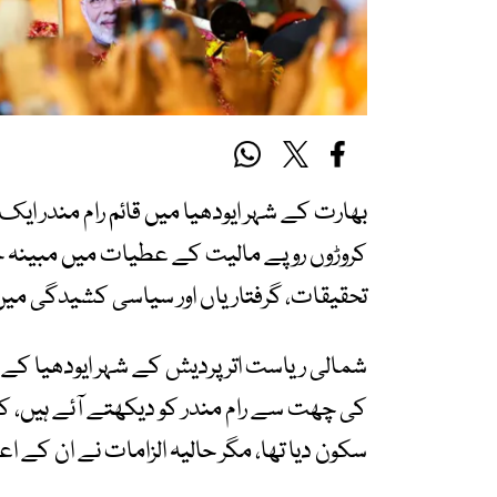
بھارت کے شہر ایودھیا میں قائم رام مندر ایک 
کروڑوں روپے مالیت کے عطیات میں مبینہ خر
تحقیقات، گرفتاریاں اور سیاسی کشیدگی میں
کی چھت سے رام مندر کو دیکھتے آئے ہیں، کہت
سکون دیا تھا، مگر حالیہ الزامات نے ان کے 