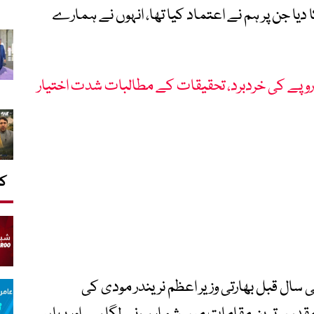
دیا جن پر ہم نے اعتماد کیا تھا، انہوں نے ہمارے
رام مندر میں 200 کروڑ روپے کی خردبرد، تحقیقات کے مطالبات شدت اختیار
کا
ی سال قبل بھارتی وزیر اعظم نریندر مودی کی