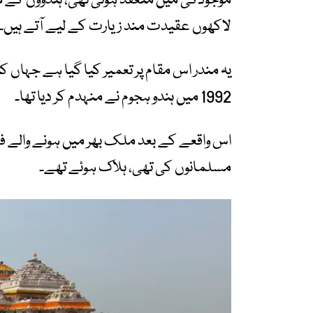
موجودگی میں منعقد ہوئی تھی، ہندوؤں کے م
لاکھوں عقیدت مند زیارت کے لیے آتے ہیں۔
1992 میں ہندو ہجوم نے منہدم کر دیا تھا۔
مسلمانوں کی تھی، ہلاک ہوئے تھے۔