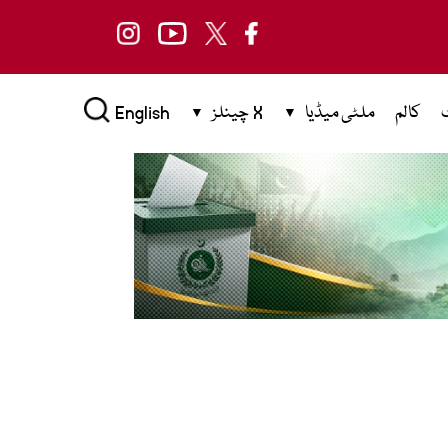
کالم
ملٹی میڈیا
X چینلز
English