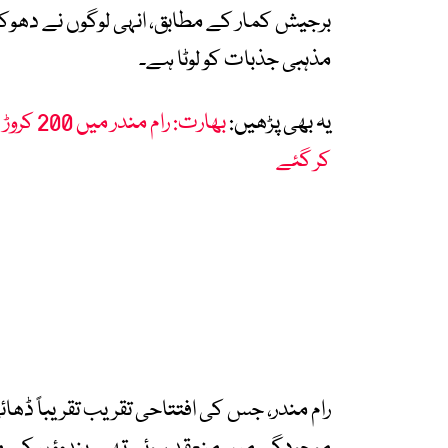
برجیش کمار کے مطابق، انہی لوگوں نے دھوکا 
مذہبی جذبات کو لوٹا ہے۔
یہ بھی پڑھیں:
بھارت: 
کر گئے
رام مندر، جس کی افتتاحی تقریب تقریباً ڈھائ