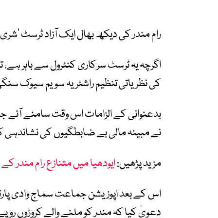
رام مندر کی دیکھ بھال ایک آزاد ٹرسٹ ’شری
اگرچہ یہ ٹرسٹ سرکاری کنٹرول سے باہر ہے
کی نظریاتی تنظیم راشٹریہ سویم سیوک سنگ
بدعنوانی کے الزامات اس وقت سامنے آئے ج
نے مبینہ مالی بے ضابطگیوں کی نشاندہی ک
مزید پڑھیں:
ایودھیا میں متنازع رام مندر کے اف
اس کے بعد اپوزیشن جماعت سماج وادی پارٹی ک
دعویٰ کیا کہ مندر کو ملنے والے کروڑوں رو