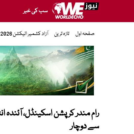
سب کی خبر
صفحہ اول
تازہ ترین
آزاد کشمیر الیکشن 2026
رام مندر کرپشن اسکینڈل، آئندہ ا
سے دوچار