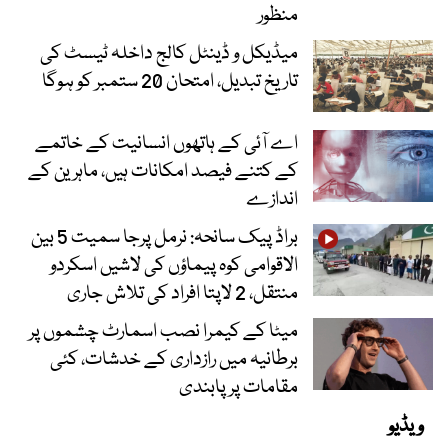
منظور
میڈیکل و ڈینٹل کالج داخلہ ٹیسٹ کی
تاریخ تبدیل، امتحان 20 ستمبر کو ہوگا
اے آئی کے ہاتھوں انسانیت کے خاتمے
کے کتنے فیصد امکانات ہیں، ماہرین کے
اندازے
براڈ پیک سانحہ: نرمل پرجا سمیت 5 بین
الاقوامی کوہ پیماؤں کی لاشیں اسکردو
منتقل، 2 لاپتا افراد کی تلاش جاری
میٹا کے کیمرا نصب اسمارٹ چشموں پر
برطانیہ میں رازداری کے خدشات، کئی
مقامات پر پابندی
ویڈیو