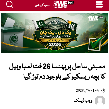
سب کی خبر
ممبئی ساحل پر پھنسا 26 فٹ لمبا وہیل
کا بچہ ریسکیو کے باوجود دم توڑ گیا
بدھ 1 جولائی 2026
ویب ڈیسک