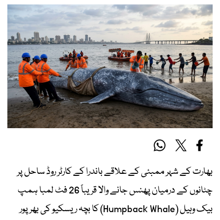
بھارت کے شہر ممبئی کے علاقے باندرا کے کارٹر روڈ ساحل پر
چٹانوں کے درمیان پھنس جانے والا قریباً 26 فٹ لمبا ہمپ
بیک وہیل (Humpback Whale) کا بچہ ریسکیو کی بھرپور