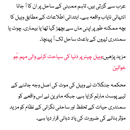
عرب سے گزرتی ہیں، تاہم ممبئی کے ساحل پر ان کا آ جانا
انتہائی نایاب واقعہ ہے۔ ابتدائی اطلاعات کے مطابق وہیل کا
بچہ ممکنہ طور پر اپنی ماں سے بچھڑ گیا تھا یا بیماری، چوٹ یا
سمندری لہروں کے باعث ساحل تک آ پہنچا۔
مزید پڑھیں:
وہیل چیئر پر دنیا کی سیاحت کرنے والی مہم جُو
خواتین
محکمہ جنگلات نے وہیل کی موت کی اصل وجہ جاننے کے
لیے پوسٹ مارٹم کرایا ہے، جبکہ ماہرین نے اس واقعے کو
سمندری حیات کے تحفظ اور ساحلی نگرانی کے نظام کو مزید
مؤثر بنانے کی ضرورت کی یاد دہانی قرار دیا ہے۔