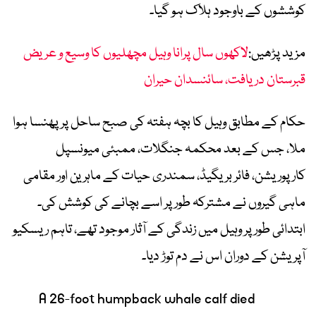
کوششوں کے باوجود ہلاک ہو گیا۔
مزید پڑھیں:
لاکھوں سال پرانا وہیل مچھلیوں کا وسیع و عریض
قبرستان دریافت، سائنسدان حیران
حکام کے مطابق وہیل کا بچہ ہفتہ کی صبح ساحل پر پھنسا ہوا
ملا، جس کے بعد محکمہ جنگلات، ممبئی میونسپل
کارپوریشن، فائر بریگیڈ، سمندری حیات کے ماہرین اور مقامی
ماہی گیروں نے مشترکہ طور پر اسے بچانے کی کوشش کی۔
ابتدائی طور پر وہیل میں زندگی کے آثار موجود تھے، تاہم ریسکیو
آپریشن کے دوران اس نے دم توڑ دیا۔
A 26-foot humpback whale calf died