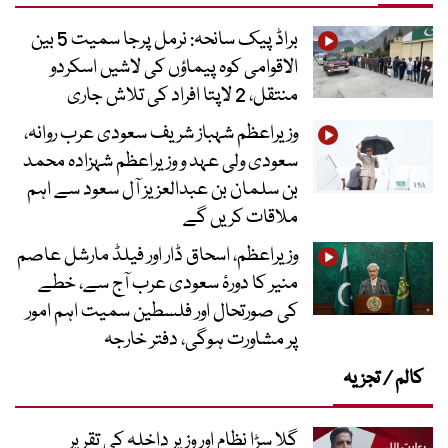
براڈ پیک سانحہ: نرمل پرجا سمیت 5 بین
الاقوامی کوہ پیماؤں کی لاشیں اسکردو
منتقل، 2 لاپتا افراد کی تلاش جاری
وزیراعظم شہباز شریف سعودی عرب روانہ،
سعودی ولی عہد و وزیراعظم شہزادہ محمد
بن سلمان بن عبدالعزیز آل سعود سے اہم
ملاقات کریں گے
وزیراعظم، اسحاق ڈار اور فیلڈ مارشل عاصم
منیر کا دورۂ سعودی عرب آج سے، خطے
کی صورتحال اور فلسطین سمیت اہم امور
پر مشاورت ہوگی، دفتر خارجہ
کالم / تجزیہ
گلا سڑا نظام اور وزیر داخلہ کی تقریر