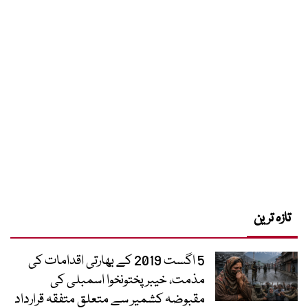
تازہ ترین
5 اگست 2019 کے بھارتی اقدامات کی
مذمت، خیبرپختونخوا اسمبلی کی
مقبوضہ کشمیر سے متعلق متفقہ قرارداد