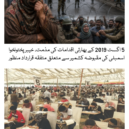
5 اگست 2019 کے بھارتی اقدامات کی مذمت، خیبرپختونخوا
اسمبلی کی مقبوضہ کشمیر سے متعلق متفقہ قرارداد منظور