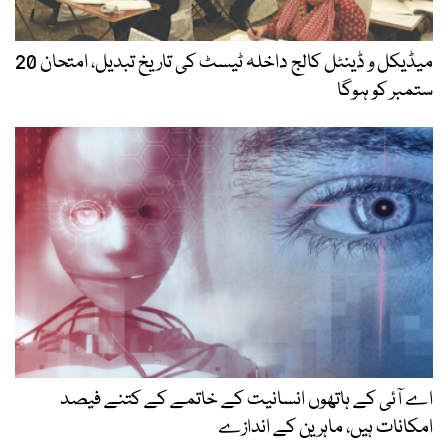
میڈیکل و ڈینٹل کالج داخلہ ٹیسٹ کی تاریخ تبدیل، امتحان 20
ستمبر کو ہوگا
اے آئی کے ہاتھوں انسانیت کے خاتمے کے کتنے فیصد
امکانات ہیں، ماہرین کے اندازے