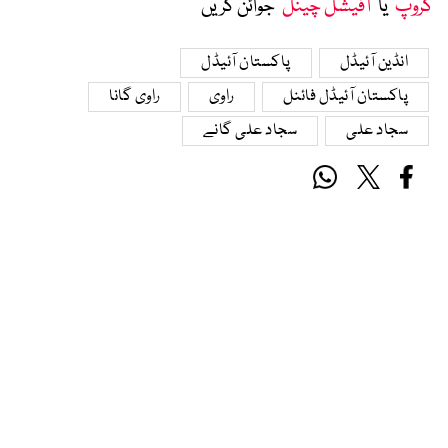
گروپ
‘ یا ’
آفیشل چینل
‘ جوائن کریں
انڈین آئیڈل
پاکستان آئیڈل
پاکستان آئیڈل فائنل
راوی
راوی گانا
سجاد علی
سجاد علی گانے