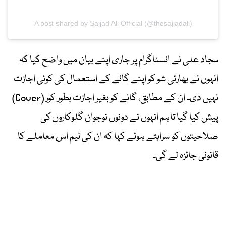
A post shared by Sajjad Ali Official (@thesajjadali)
سجاد علی نے انسٹاگرام پر جاری اپنے بیان میں واضح کیا کہ
انہوں نے بھارتی شو کو اپنے گانے کے استعمال کی کوئی اجازت
نہیں دی۔ ان کے مطابق، گانے کو بغیر اجازت بطور کور (Cover)
پیش کیا گیا تاہم انہوں نے دونوں نوجوان گلوکاروں کی
صلاحیتوں کو سراہتے ہوئے کہا کہ ان کی ٹیم اس معاملے کا
قانونی جائزہ لے گی۔