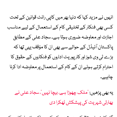
انہوں نے مزید کہا کہ دنیا بھر میں کاپی رائٹ قوانین کے تحت
کسی بھی فنکار کے تخلیقی کام کے استعمال کے لیے مناسب
اجازت اور معاوضہ ضروری ہوتا ہے۔ سجاد علی کے مطابق
پاکستان آئیڈل کے حوالے سے بھی ان کا مؤقف یہی تھا کہ
بڑے ٹی وی شوز اور کارپوریٹ اداروں کو فنکاروں کے حقوق کا
احترام کرتے ہوئے ان کے کام کے استعمال پر معاوضہ ادا کرنا
چاہیے۔
یہ بھی پڑھیں:
’ملک چھوڑا ہے، بیچا نہیں‘، سجاد علی نے
بھارتی شہریت کی پیشکش ٹھکرا دی