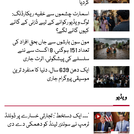
کردیا
اسمارٹ چشموں سے خفیہ ریکارڈنگ:
لوگ ویڈیو رکوانے کے لیے ڈزنی کے گانے
کیوں گانے لگے؟
مون سون بارشوں سے جاں بحق افراد کی
تعداد 151 ہوگئی، 8 اگست سے نئے
سلسلے کی پیشگوئی، الرٹ جاری
ایک دھن 639 سال، دنیا کا منفرد ترین
موسیقی پروگرام جاری
ویڈیو
’۔۔۔ ایک دستخط‘: تجارتی خسارے پر ڈونلڈ
ٹرمپ نے سوئٹزر لینڈ کو دھمکی دے دی