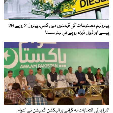
پیٹرولیم مصنوعات کی قیمتوں میں کمی، پیٹرول 2 روپے 20
پیسے اور ڈیزل ڈیڑھ روپے فی لیٹر سستا
انٹرا پارٹی انتخابات نہ کرانے پر الیکشن کمیشن نے ’عوام