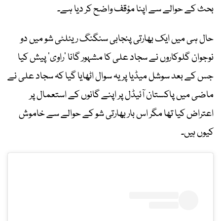
بحث کے حوالے سے اپنا مؤقف واضح کر دیا ہے۔
حال ہی میں ایک بھارتی پنجابی سنگنگ ریئلٹی شو میں دو
نوجوان گلوکاروں نے سجاد علی کا مشہور گانا ’راوی‘ پیش کیا
جس کے بعد سوشل میڈیا پر یہ سوال اٹھایا گیا کہ سجاد علی نے
ماضی میں پاکستان آئیڈل پر اپنے گانوں کے استعمال پر
اعتراض کیا تھا مگر اس بار بھارتی شو کے حوالے سے خاموش
کیوں ہیں۔