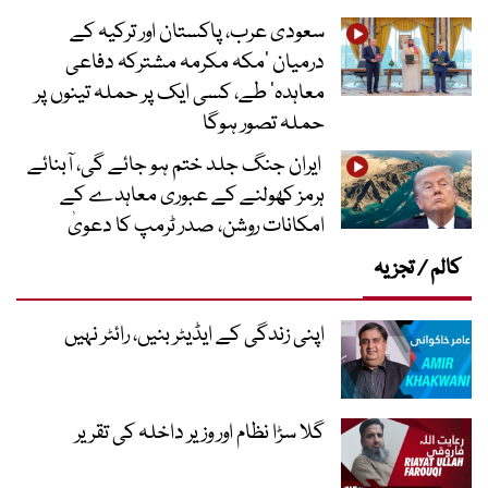
سعودی عرب، پاکستان اور ترکیہ کے
درمیان ’مکہ مکرمہ مشترکہ دفاعی
معاہدہ‘ طے، کسی ایک پر حملہ تینوں پر
حملہ تصور ہوگا
ایران جنگ جلد ختم ہو جائے گی، آبنائے
ہرمز کھولنے کے عبوری معاہدے کے
امکانات روشن، صدر ٹرمپ کا دعویٰ
کالم / تجزیہ
اپنی زندگی کے ایڈیٹر بنیں، رائٹر نہیں
گلا سڑا نظام اور وزیر داخلہ کی تقریر