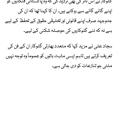
گلوکار نے اس تاثر کی بھی تردید کی کہ وہ پاکستانی فنکاروں کو
اپنے گانے گانے سے روکتے ہیں۔ ان کا کہنا تھا کہ ان کی
جدوجہد صرف اپنے قانونی اور تخلیقی حقوق کے تحفظ کے لیے
ہے نہ کہ نئے گلوکاروں کی حوصلہ شکنی کے لیے۔
سجاد علی نے مزید کہا کہ متعدد بھارتی گلوکار ان کے فن کی
تعریف کرتے ہیں تاہم ایسی مثبت باتوں کو عموماً وہ توجہ نہیں
ملتی جو تنازعات کو دی جاتی ہے۔