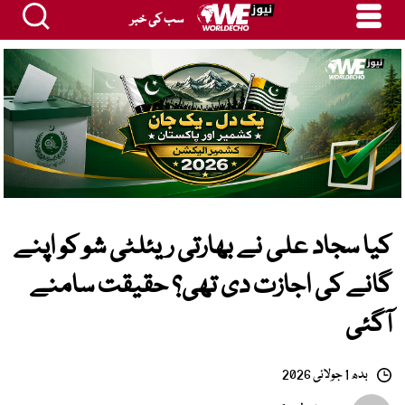
سب کی خبر
کیا سجاد علی نے بھارتی ریئلٹی شو کو اپنے
گانے کی اجازت دی تھی؟ حقیقت سامنے
آگئی
بدھ 1 جولائی 2026