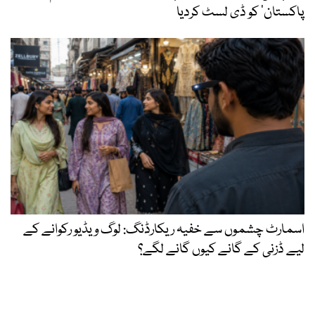
پاکستان‘ کو ڈی لسٹ کردیا
اسمارٹ چشموں سے خفیہ ریکارڈنگ: لوگ ویڈیو رکوانے کے
لیے ڈزنی کے گانے کیوں گانے لگے؟