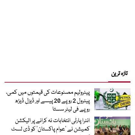
تازہ ترین
پیٹرولیم مصنوعات کی قیمتوں میں کمی،
پیٹرول 2 روپے 20 پیسے اور ڈیزل ڈیڑھ
روپے فی لیٹر سستا
انٹرا پارٹی انتخابات نہ کرانے پر الیکشن
کمیشن نے ’عوام پاکستان‘ کو ڈی لسٹ