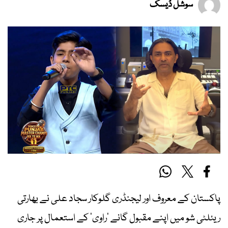
سوشل ڈیسک
پاکستان کے معروف اور لیجنڈری گلوکار سجاد علی نے بھارتی
ریئلٹی شو میں اپنے مقبول گانے ’راوی‘ کے استعمال پر جاری