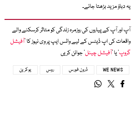
یہ دباؤ مزید بڑھتا جائے۔
آپ اور آپ کے پیاروں کی روزمرہ زندگی کو متاثر کرسکنے والے
واقعات کی اپ ڈیٹس کے لیے واٹس ایپ پر وی نیوز کا ’
آفیشل
گروپ
‘ یا ’
آفیشل چینل
‘ جوائن کریں
WE NEWS
ڈرون فورس
روس
یوکرین