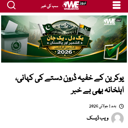
سب کی خبر
یوکرین کے خفیہ ڈرون دستے کی کہانی،
اہلخانہ بھی بے خبر
بدھ 1 جولائی 2026
ویب ڈیسک