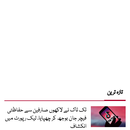
تازہ ترین
ٹک ٹاک نے لاکھوں صارفین سے حفاظتی
فیچر جان بوجھ کر چھپایا، لیک رپورٹ میں
انکشاف