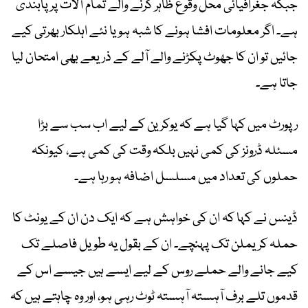
جبکہ جغرافیائی محل وقوع ظاہر کرنے والے تمام آلات پر پابندی
ہے۔ اگر معلومات افشا ہونے کا شبہ ہو یا نئے اہلکار بھرتی کیے
جائیں تو ان کا جھوٹ پکڑنے والے آلے کے ذریعے بھی امتحان لیا
جاتا ہے۔
رپورٹ میں کہا گیا ہے کہ یوکرین کے لیے اب سب سے بڑا
مسئلہ ڈرونز کی کمی نہیں بلکہ وقت کی کمی ہے، کیونکہ
حملوں کی تعداد میں مسلسل اضافہ ہو رہا ہے۔
ڈینس نے کہا کہ ان کی خواہش ہے کہ ایک دن ان کے یونٹ کا
حملہ کریملن تک پہنچے۔ ان کے بقول یہ طویل فاصلے تک
کیے جانے والے حملے روس کے لیے ایسے ہیں جیسے اس کے
قدموں تلے برف آہستہ آہستہ ٹوٹ رہی ہو، اور وہ چاہتے ہیں کہ