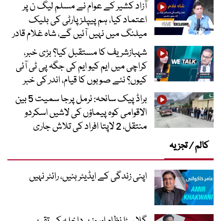
آزاد کشیر کے عوام نے مسلم لیگ ن پر
اعتماد کیا، ہم پیپلز پارٹی کی بلیک
میلنگ میں نہیں آئیں گے، شاہ غلام قادر
شہبازشریف کا مستقبل کیا؟ بڑی خبر،
کراچی میں ایم کیو ایم کی جگہ پی ٹی آئی
کیوں؟ نئے صوبوں کا قیام، اندر کی خبر
براڈ پیک سانحہ: نرمل پرجا سمیت 5 بین
الاقوامی کوہ پیماؤں کی لاشیں اسکردو
منتقل، 2 لاپتا افراد کی تلاش جاری
کالم / تجزیہ
اپنی زندگی کے ایڈیٹر بنیں، رائٹر نہیں
گلا سڑا نظام اور وزیر داخلہ کی تقریر