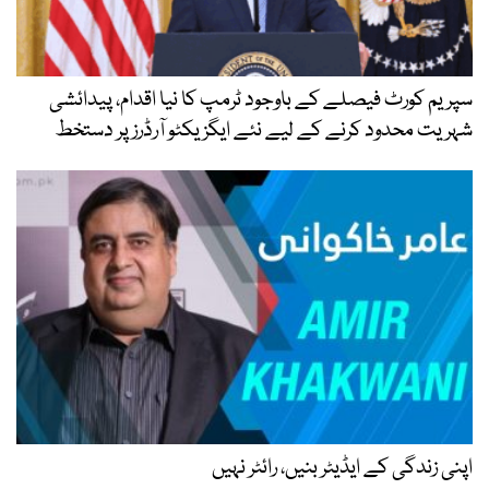
سپریم کورٹ فیصلے کے باوجود ٹرمپ کا نیا اقدام، پیدائشی
شہریت محدود کرنے کے لیے نئے ایگزیکٹو آرڈرز پر دستخط
اپنی زندگی کے ایڈیٹر بنیں، رائٹر نہیں