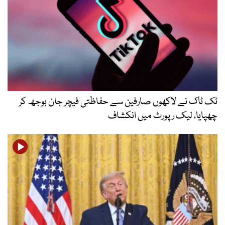
ٹک ٹاک نے لاکھوں صارفین سے حفاظتی فیچر جان بوجھ کر
چھپایا، لیک رپورٹ میں انکشاف