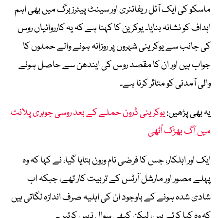
ماسکو کی ایک آئل ریفائنری اور سینٹ پیٹرزبرگ میں بھی اہم
اہداف کو نشانہ بنایا۔ یوکرین کا کہنا ہے کہ یہ کارروائیاں روس
کی جانب سے یوکرینی شہروں پر روزانہ ہونے والے حملوں کا
جواب ہیں اور ان کا مقصد روس کی ایندھن سے حاصل ہونے
والی آمدنی کو متاثر کرنا ہے۔
یہ بھی پڑھیں:
یوکرینی ڈرون حملے کے بعد روسی جوہری پلانٹ
میں آگ بھڑک اُٹھی
ایک اور اہلکار، جس کا فرضی نام ورون بتایا گیا، نے کہا کہ وہ
پہلے مصور اور مارشل آرٹس کے تربیت کار تھے، جبکہ اب
شادی شدہ ہونے کے باوجود ان کی اہلیہ صرف اندازہ لگاتی ہیں
کہ وہ کیا کرتے ہیں، لیکن کبھی سوال نہیں کرتیں۔