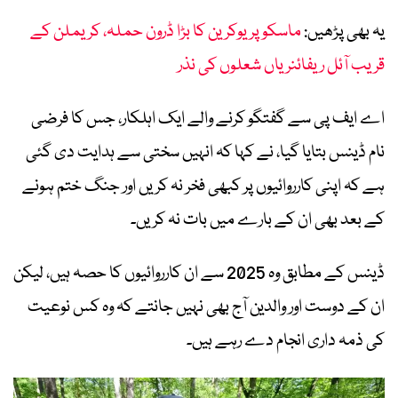
یہ بھی پڑھیں:
ماسکو پر یوکرین کا بڑا ڈرون حملہ، کریملن کے
قریب آئل ریفائنریاں شعلوں کی نذر
اے ایف پی سے گفتگو کرنے والے ایک اہلکار، جس کا فرضی
نام ڈینس بتایا گیا، نے کہا کہ انہیں سختی سے ہدایت دی گئی
ہے کہ اپنی کارروائیوں پر کبھی فخر نہ کریں اور جنگ ختم ہونے
کے بعد بھی ان کے بارے میں بات نہ کریں۔
ڈینس کے مطابق وہ 2025 سے ان کارروائیوں کا حصہ ہیں، لیکن
ان کے دوست اور والدین آج بھی نہیں جانتے کہ وہ کس نوعیت
کی ذمہ داری انجام دے رہے ہیں۔