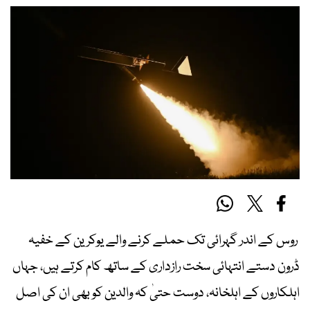
روس کے اندر گہرائی تک حملے کرنے والے یوکرین کے خفیہ
ڈرون دستے انتہائی سخت رازداری کے ساتھ کام کرتے ہیں، جہاں
اہلکاروں کے اہلخانہ، دوست حتیٰ کہ والدین کو بھی ان کی اصل