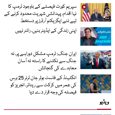
سپریم کورٹ فیصلے کے باوجود ٹرمپ کا
نیا اقدام، پیدائشی شہریت محدود کرنے کے
لیے نئے ایگزیکٹو آرڈرز پر دستخط
اپنی زندگی کے ایڈیٹر بنیں، رائٹر نہیں
ایران جنگ: ٹرمپ مشکل دوراہے پر، نہ
جنگ سے نکلنے کا راستہ نہ آسان
معاہدے کی گنجائش
انگلینڈ کے فاسٹ بولر جان ٹرنر 25 برس
کی عمر میں کرکٹ سے ریٹائر، انجریز کو
فیصلہ کی وجہ قرار دے دیا
ویڈیو