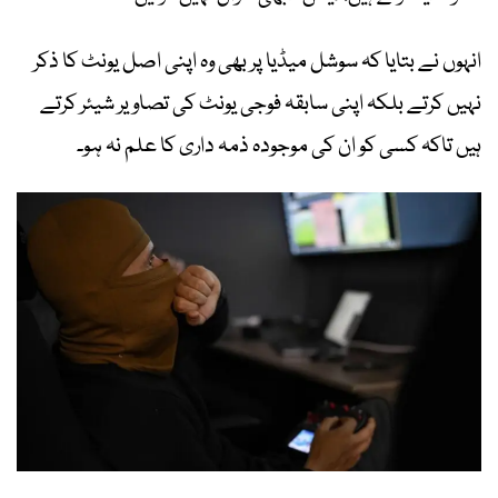
انہوں نے بتایا کہ سوشل میڈیا پر بھی وہ اپنی اصل یونٹ کا ذکر
نہیں کرتے بلکہ اپنی سابقہ فوجی یونٹ کی تصاویر شیئر کرتے
ہیں تاکہ کسی کو ان کی موجودہ ذمہ داری کا علم نہ ہو۔