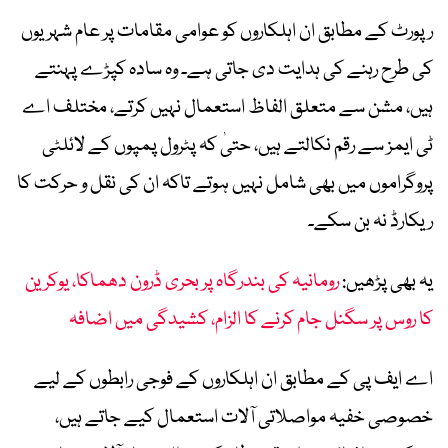
رپورٹ کے مطابق ان اہلکاروں کو عوامی مقامات پر عام شہریوں
کی طرح رہنے کی ہدایت دی جاتی ہے۔ وہ سادہ کپڑے پہنتے
ہیں، مشن سے متعلق الفاظ استعمال نہیں کرتے، مختلف اے
ٹی ایمز سے رقم نکالتے ہیں، حتیٰ کہ پٹرول پمپوں کے لائلٹی
پروگراموں میں بھی شامل نہیں ہوتے تاکہ ان کی نقل و حرکت کا
ریکارڈ نہ بن سکے۔
یہ بھی پڑھیں:
رومانیہ کی بندرگاہ پر بحری ڈرون دھماکا، یوکرین
کا روس پر سگنل جام کرنے کا الزام، کشیدگی میں اضافہ
اے ایف پی کے مطابق ان اہلکاروں کے فوجی رابطوں کے لیے
خصوصی خفیہ مواصلاتی آلات استعمال کیے جاتے ہیں،