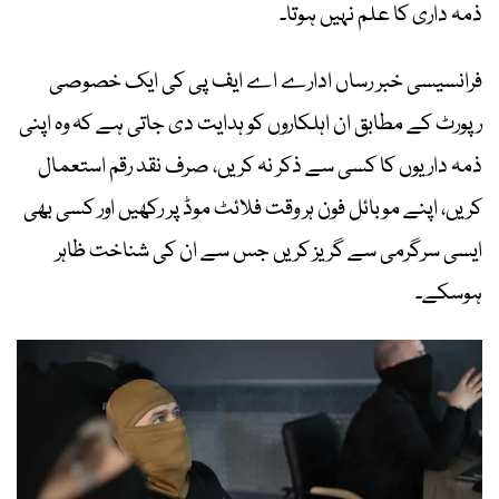
ذمہ داری کا علم نہیں ہوتا۔
فرانسیسی خبر رساں ادارے اے ایف پی کی ایک خصوصی
رپورٹ کے مطابق ان اہلکاروں کو ہدایت دی جاتی ہے کہ وہ اپنی
ذمہ داریوں کا کسی سے ذکر نہ کریں، صرف نقد رقم استعمال
کریں، اپنے موبائل فون ہر وقت فلائٹ موڈ پر رکھیں اور کسی بھی
ایسی سرگرمی سے گریز کریں جس سے ان کی شناخت ظاہر
ہوسکے۔