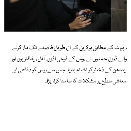
رپورٹ کے مطابق یوکرین کے ان طویل فاصلے تک مار کرنے
والے ڈرون حملوں نے روس کے فوجی اڈوں، آئل ریفائنریوں اور
ایندھن کے ذخائر کو نشانہ بنایا، جس سے روس کو دفاعی اور
معاشی سطح پر مشکلات کا سامنا کرنا پڑا۔