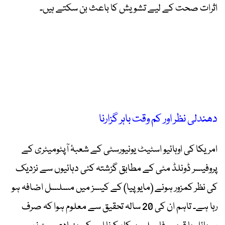
اثرات صحت کے لیے تشویش کا باعث بن سکتے ہیں۔
دھندلی نظر اور کم وقت باہر گزارنا
امریکا کی اوہائیو اسٹیٹ یونیورسٹی کے شعبۂ آپٹومیٹری کے
پروفیسر ڈونلڈ مٹی کے مطابق گزشتہ کئی دہائیوں سے نزدیک
کی نظر کمزور ہونے (مایوپیا) کے کیسز میں مسلسل اضافہ ہو
رہا ہے۔ تاہم ان کی 20 سالہ تحقیق سے معلوم ہوا کہ صرف