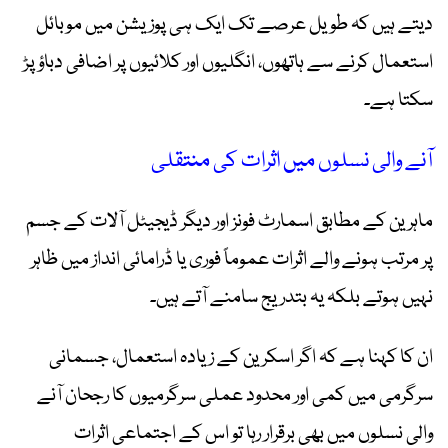
دیتے ہیں کہ طویل عرصے تک ایک ہی پوزیشن میں موبائل
استعمال کرنے سے ہاتھوں، انگلیوں اور کلائیوں پر اضافی دباؤ پڑ
سکتا ہے۔
آنے والی نسلوں میں اثرات کی منتقلی
ماہرین کے مطابق اسمارٹ فونز اور دیگر ڈیجیٹل آلات کے جسم
پر مرتب ہونے والے اثرات عموماً فوری یا ڈرامائی انداز میں ظاہر
نہیں ہوتے بلکہ یہ بتدریج سامنے آتے ہیں۔
ان کا کہنا ہے کہ اگر اسکرین کے زیادہ استعمال، جسمانی
سرگرمی میں کمی اور محدود عملی سرگرمیوں کا رجحان آنے
والی نسلوں میں بھی برقرار رہا تو اس کے اجتماعی اثرات