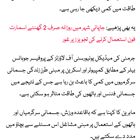
طاقت میں کمی دیکھی جا رہی ہے۔
یہ بھی پڑھیے:
جاپانی شہر میں روزانہ صرف 2 گھنٹے اسمارٹ
فون استعمال کرنے کی تجویز زیر غور
جرمنی کی میڈیکل یونیورسٹی آف لاؤزٹز کے پروفیسر جوہانس
بیلر کے مطابق کمپیوٹر اور اسکرین پر مبنی طرزِ زندگی جسمانی
سرگرمیوں میں کمی کا باعث بن رہا ہے جس کے نتیجے میں
جسمانی فٹنس اور ہاتھوں کی طاقت متاثر ہو سکتی ہے۔
ماہرین کا کہنا ہے کہ باقاعدہ ورزش، جسمانی سرگرمیاں اور
ہاتھوں کے استعمال پر مبنی مشاغل اس مسئلے سے بچاؤ میں
مدد دے سکتے ہیں۔