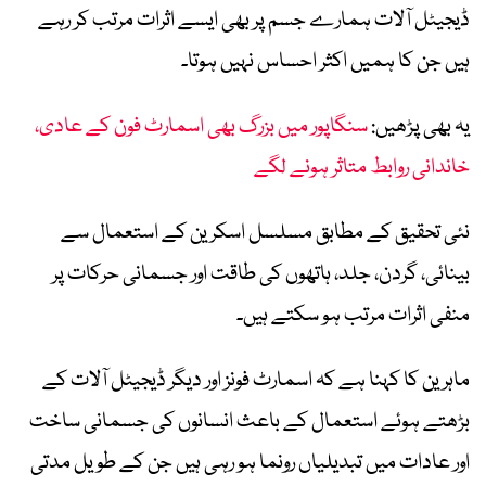
ڈیجیٹل آلات ہمارے جسم پر بھی ایسے اثرات مرتب کر رہے
ہیں جن کا ہمیں اکثر احساس نہیں ہوتا۔
یہ بھی پڑھیں:
سنگاپور میں بزرگ بھی اسمارٹ فون کے عادی،
خاندانی روابط متاثر ہونے لگے
نئی تحقیق کے مطابق مسلسل اسکرین کے استعمال سے
بینائی، گردن، جلد، ہاتھوں کی طاقت اور جسمانی حرکات پر
منفی اثرات مرتب ہو سکتے ہیں۔
ماہرین کا کہنا ہے کہ اسمارٹ فونز اور دیگر ڈیجیٹل آلات کے
بڑھتے ہوئے استعمال کے باعث انسانوں کی جسمانی ساخت
اور عادات میں تبدیلیاں رونما ہو رہی ہیں جن کے طویل مدتی