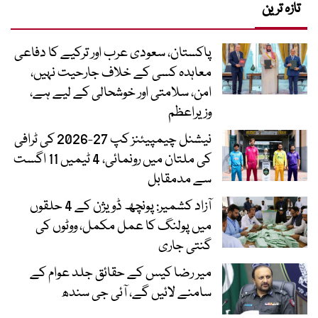
تازہ ترین
پاکستان، سعودی عرب اور ترکیے کا دفاعی
معاہدہ کسی کے خلاف جارحیت نہیں،
امن، سلامتی اور خوشحالی کے لیے ہے،
وزیراعظم
نیشنل چیمپیئنز کپ 27-2026 کی ٹرافی
کی ملتان میں رونمائی، 4 ٹیمیں 11 اگست
سے مدمقابل
آزاد کشمیر: پونچھ ڈویژن کے 4 حلقوں
میں پولنگ کا عمل مکمل، ووٹوں کی
گنتی جاری
میر رضا کیس کے حقائق جلد عوام کے
سامنے لائیں گے، آئی جی سندھ