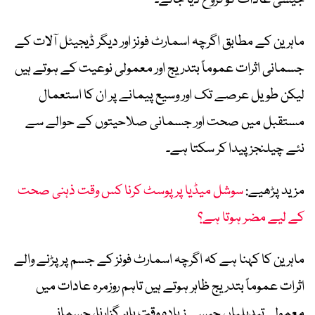
جیسی عادات کو فروغ دیا جائے۔
ماہرین کے مطابق اگرچہ اسمارٹ فونز اور دیگر ڈیجیٹل آلات کے
جسمانی اثرات عموماً بتدریج اور معمولی نوعیت کے ہوتے ہیں
لیکن طویل عرصے تک اور وسیع پیمانے پر ان کا استعمال
مستقبل میں صحت اور جسمانی صلاحیتوں کے حوالے سے
نئے چیلنجز پیدا کر سکتا ہے۔
مزید پڑھیے:
سوشل میڈیا پر پوسٹ کرنا کس وقت ذہنی صحت
کے لیے مضر ہوتا ہے؟
ماہرین کا کہنا ہے کہ اگرچہ اسمارٹ فونز کے جسم پر پڑنے والے
اثرات عموماً بتدریج ظاہر ہوتے ہیں تاہم روزمرہ عادات میں
معمولی تبدیلیاں جیسے زیادہ وقت باہر گزارنا، جسمانی