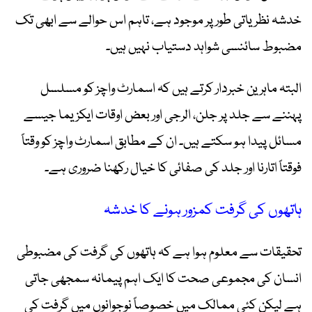
خدشہ نظریاتی طور پر موجود ہے، تاہم اس حوالے سے ابھی تک
مضبوط سائنسی شواہد دستیاب نہیں ہیں۔
البتہ ماہرین خبردار کرتے ہیں کہ اسمارٹ واچز کو مسلسل
پہننے سے جلد پر جلن، الرجی اور بعض اوقات ایکزیما جیسے
مسائل پیدا ہو سکتے ہیں۔ ان کے مطابق اسمارٹ واچز کو وقتاً
فوقتاً اتارنا اور جلد کی صفائی کا خیال رکھنا ضروری ہے۔
ہاتھوں کی گرفت کمزور ہونے کا خدشہ
تحقیقات سے معلوم ہوا ہے کہ ہاتھوں کی گرفت کی مضبوطی
انسان کی مجموعی صحت کا ایک اہم پیمانہ سمجھی جاتی
ہے لیکن کئی ممالک میں خصوصاً نوجوانوں میں گرفت کی