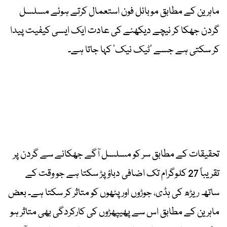
ماہرین کے مطابق موبائل فون استعمال کرتے ہوئے مسلسل
گردن جھکا کر نیچے دیکھنے کی عادت ایک ایسی کیفیت پیدا
کر سکتی ہے جسے ’ٹیک نیک‘ کہا جاتا ہے۔
تحقیقات کے مطابق سر کو مسلسل آگے جھکانے سے گردن پر
تقریباً 27 کلوگرام تک اضافی دباؤ پڑ سکتا ہے جو وقت کے
ساتھ ریڑھ کی ہڈی، جوڑوں اور پٹھوں کو متاثر کر سکتا ہے۔ بعض
ماہرین کے مطابق اس سے پھیپھڑوں کی کارکردگی بھی متاثر ہو