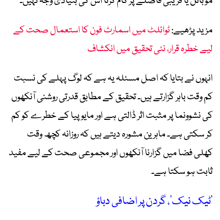
موبائل یا قریبی فاصلے پر کام کرنا اس کی بنیادی وجہ نہیں۔
مزید پڑھیے:
ٹوائلٹ میں اسمارٹ فون کا استعمال صحت کے
لیے خطرہ قرار، نئی تحقیق میں انکشاف
انہوں نے بتایا کہ اصل مسئلہ یہ ہے کہ لوگ پہلے کی نسبت
کم وقت باہر گزارتے ہیں۔ تحقیق کے مطابق قدرتی روشنی آنکھوں
کی نشوونما پر مثبت اثر ڈالتی ہے اور مایوپیا کے خطرے کو کم
کر سکتی ہے۔ ماہرین مشورہ دیتے ہیں کہ روزانہ کچھ وقت
کھلی فضا میں گزارنا آنکھوں اور مجموعی صحت کے لیے مفید
ثابت ہو سکتا ہے۔
’ٹیک نیک‘، گردن پر اضافی دباؤ