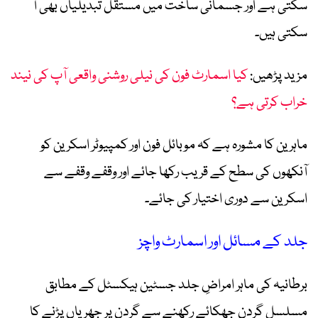
سکتی ہے اور جسمانی ساخت میں مستقل تبدیلیاں بھی آ
سکتی ہیں۔
مزید پڑھیں:
کیا اسمارٹ فون کی نیلی روشنی واقعی آپ کی نیند
خراب کرتی ہے؟
ماہرین کا مشورہ ہے کہ موبائل فون اور کمپیوٹر اسکرین کو
آنکھوں کی سطح کے قریب رکھا جائے اور وقفے وقفے سے
اسکرین سے دوری اختیار کی جائے۔
جلد کے مسائل اور اسمارٹ واچز
برطانیہ کی ماہر امراضِ جلد جسٹین ہیکسٹل کے مطابق
مسلسل گردن جھکائے رکھنے سے گردن پر جھریاں پڑنے کا