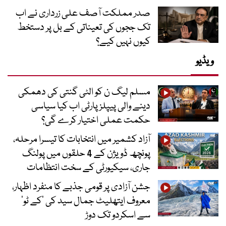
صدر مملکت آصف علی زرداری نے اب
تک ججوں کی تعیناتی کے بل پر دستخط
کیوں نہیں کیے؟
ویڈیو
مسلم لیگ ن کو الٹی گنتی کی دھمکی
دینے والی پیپلز پارٹی اب کیا سیاسی
حکمت عملی اختیار کرے گی؟
آزاد کشمیر میں انتخابات کا تیسرا مرحلہ،
پونچھ ڈویژن کے 4 حلقوں میں پولنگ
جاری، سیکیورٹی کے سخت انتظامات
جشن آزادی پر قومی جذبے کا منفرد اظہار،
معروف ایتھلیٹ جمال سید کی ’کے ٹو‘
سے اسکردو تک دوڑ