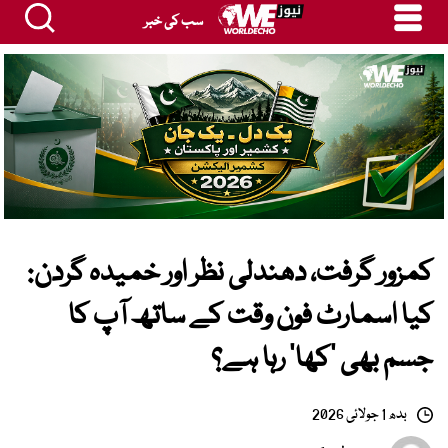
سب کی خبر
کمزور گرفت، دھندلی نظر اور خمیدہ گردن:
کیا اسمارٹ فون وقت کے ساتھ آپ کا
جسم بھی ’کھا‘ رہا ہے؟
بدھ 1 جولائی 2026