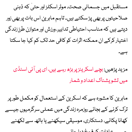
مستقبل میں جسمانی صحت، موٹر اسکلز اور حتیٰ کہ ذہنی
صلاحیتوں پر بھی پڑ سکتے ہیں۔ تاہم ماہرین اس بات پر بھی زور
دیتے ہیں کہ مناسب احتیاطی تدابیر، ورزش اور متوازن طرزِ زندگی
اختیار کرکے ان ممکنہ اثرات کو کافی حد تک کم کیا جا سکتا
ہے۔
مزید پڑھیں:
بچے اسکرینز پر بڑھ رہے ہیں، ای پی آئی اسٹڈی
میں تشویشناک اعداد و شمار
ماہرین کا مشورہ ہے کہ اسکرین کے استعمال کو مکمل طور پر
ترک کرنے کے بجائے روزمرہ زندگی میں عملی سرگرمیوں جیسے
کھانا پکانے، دستکاری، موسیقی سیکھنے یا ہاتھ سے لکھنے