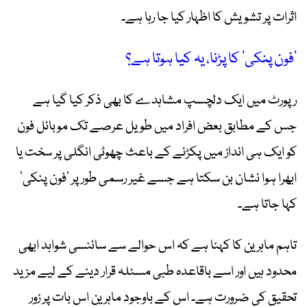
اثرات پر تشویش کا اظہار کیا جا رہا ہے۔
’فون پنکی‘ کا پڑنا، یہ کیا ہوتا ہے؟
رپورٹ میں ایک دلچسپ مشاہدے کا بھی ذکر کیا گیا ہے
جس کے مطابق بعض افراد میں طویل عرصے تک موبائل فون
کو ایک ہی انداز میں پکڑنے کے باعث چھوٹی انگلی پر سخت یا
ابھرا ہوا نشان بن سکتا ہے جسے غیر رسمی طور پر ’فون پنکی‘
کہا جاتا ہے۔
تاہم ماہرین کا کہنا ہے کہ اس حوالے سے سائنسی شواہد ابھی
محدود ہیں اور اسے باقاعدہ طبی مسئلہ قرار دینے کے لیے مزید
تحقیق کی ضرورت ہے۔ اس کے باوجود ماہرین اس بات پر زور