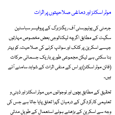
موٹر اسکلز اور دماغی صلاحیتوں پر اثرات
جرمنی کی یونیورسٹی آف ریگنزبرگ کے پروفیسر سباسٹین
سگیٹ کے مطابق اگرچہ ٹیکنالوجی بعض مخصوص مہارتوں
جیسے اسکرین پر کلک اور سوائپ کرنے کی صلاحیت، کو بہتر
بنا سکتی ہے لیکن مجموعی طور پر باریک جسمانی حرکات
(فائن موٹر اسکلز) پر اس کے منفی اثرات کے شواہد سامنے آئے
ہیں۔
تحقیق کے مطابق بچوں اور نوجوانوں میں موٹر اسکلز اور ذہنی و
تعلیمی کارکردگی کے درمیان گہرا تعلق پایا جاتا ہے جس کی
وجہ سے اسکرین کے بڑھتے ہوئے استعمال کے طویل مدتی