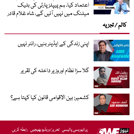
اعتماد کیا، ہم پیپلز پارٹی کی بلیک
میلنگ میں نہیں آئیں گے، شاہ غلام قادر
کالم / تجزیہ
اپنی زندگی کے ایڈیٹر بنیں، رائٹر نہیں
گلا سڑا نظام اور وزیر داخلہ کی تقریر
کشمیر: بین الاقوامی قانون کیا کہتا ہے؟
پرائیویسی پالیسی
تحریر/ویڈیو بھیجیں
رابطہ کریں