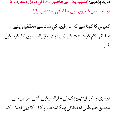
مزید پڑھیے:
اینتھروپک نے طاقتور اے آئی ماڈل متعارف کرا
دیا، حساس شعبوں میں حفاظتی پابندیاں برقرار
کمپنی کا کہنا ہے کہ اس فیچر کی مدد سے محققین اپنے
تحقیقی کام کو اشاعت کے لیے زیادہ مؤثر انداز میں تیار کر سکیں
گے۔
دوسری جانب اینتھروپک نے نظرانداز کیے گئے امراض سے
متعلق غیر طبی تحقیقاتی پروگرامز شروع کرنے کا بھی اعلان کیا