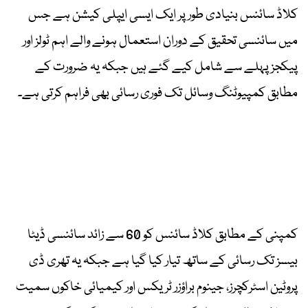
کلاڈ سائنس بنیادی طور پر ایک ایسی ایپلی کیشن ہے جس
میں سائنسی تحقیق کے دوران استعمال ہونے والے اہم ٹولز اور
پیکجز پہلے سے شامل کیے گئے ہیں جبکہ یہ ضرورت کے
مطابق کمپیوٹنگ وسائل تک فوری رسائی بھی فراہم کرتی ہے۔
کمپنی کے مطابق کلاڈ سائنس کو 60 سے زائد سائنسی ڈیٹا
بیسز تک رسائی کے ساتھ تیار کیا گیا ہے جبکہ یہ تھری ڈی
پروٹین اسٹرکچرز، جینوم براؤزر ٹریکس اور کیمیائی خاکوں سمیت