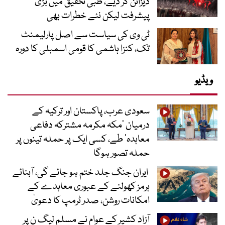
ڈیزائن کر دیے، طبی تحقیق میں بڑی
پیشرفت لیکن نئے خطرات بھی
ٹی وی کی سیاست سے اصل پارلیمنٹ
تک، کنزا ہاشمی کا قومی اسمبلی کا دورہ
ویڈیو
سعودی عرب، پاکستان اور ترکیہ کے
درمیان ’مکہ مکرمہ مشترکہ دفاعی
معاہدہ‘ طے، کسی ایک پر حملہ تینوں پر
حملہ تصور ہوگا
ایران جنگ جلد ختم ہو جائے گی، آبنائے
ہرمز کھولنے کے عبوری معاہدے کے
امکانات روشن، صدر ٹرمپ کا دعویٰ
آزاد کشیر کے عوام نے مسلم لیگ ن پر