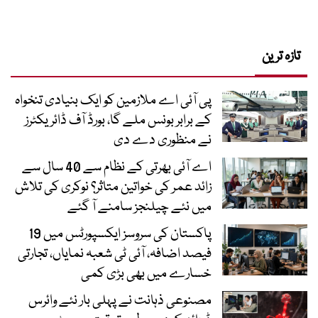
تازہ ترین
پی آئی اے ملازمین کو ایک بنیادی تنخواہ
کے برابر بونس ملے گا، بورڈ آف ڈائریکٹرز
نے منظوری دے دی
اے آئی بھرتی کے نظام سے 40 سال سے
زائد عمر کی خواتین متاثر؟ نوکری کی تلاش
میں نئے چیلنجز سامنے آ گئے
پاکستان کی سروسز ایکسپورٹس میں 19
فیصد اضافہ، آئی ٹی شعبہ نمایاں، تجارتی
خسارے میں بھی بڑی کمی
مصنوعی ذہانت نے پہلی بار نئے وائرس