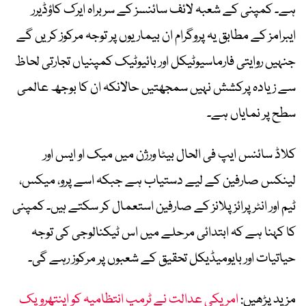
ہے۔ کمپنی کے شعبہ لائف سائنسز کے سربراہ ایرک کاؤڈیرر
ایبرامز کے مطابق یہ پروگرام ان بیماریوں پر توجہ مرکوز کریں گے
جنہیں روایتی فارماسیوٹیکل اور بائیوٹیک کمپنیاں تجارتی لحاظ
سے زیادہ پرکشش نہیں سمجھتیں حالانکہ ان کا بوجھ عالمی
سطح پر نمایاں ہے۔
کلاڈ سائنس ایپ فی الحال بیٹا ورژن میں میک او ایس اور
لینکس صارفین کے لیے دستیاب ہے جبکہ اسے پرو، میکس،
ٹیم اور انٹرپرائز پلانز کے صارفین استعمال کر سکتے ہیں۔ کمپنی
کا کہنا ہے کہ ابتدائی مرحلے میں اس ٹیکنالوجی کی توجہ
حیاتیات اور بایومیڈیکل تحقیق کے شعبوں پر مرکوز رہے گی۔
مزید پڑھیں:
امریکی عدالت نے ٹرمپ انتظامیہ کو اینتھروپک