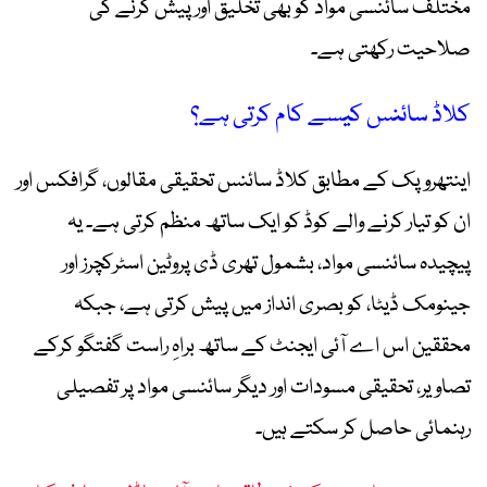
مختلف سائنسی مواد کو بھی تخلیق اور پیش کرنے کی
صلاحیت رکھتی ہے۔
کلاڈ سائنس کیسے کام کرتی ہے؟
اینتھروپک کے مطابق کلاڈ سائنس تحقیقی مقالوں، گرافکس اور
ان کو تیار کرنے والے کوڈ کو ایک ساتھ منظم کرتی ہے۔ یہ
پیچیدہ سائنسی مواد، بشمول تھری ڈی پروٹین اسٹرکچرز اور
جینومک ڈیٹا، کو بصری انداز میں پیش کرتی ہے، جبکہ
محققین اس اے آئی ایجنٹ کے ساتھ براہِ راست گفتگو کرکے
تصاویر، تحقیقی مسودات اور دیگر سائنسی مواد پر تفصیلی
رہنمائی حاصل کر سکتے ہیں۔