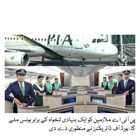
پی آئی اے ملازمین کو ایک بنیادی تنخواہ کے برابر بونس ملے
گا، بورڈ آف ڈائریکٹرز نے منظوری دے دی