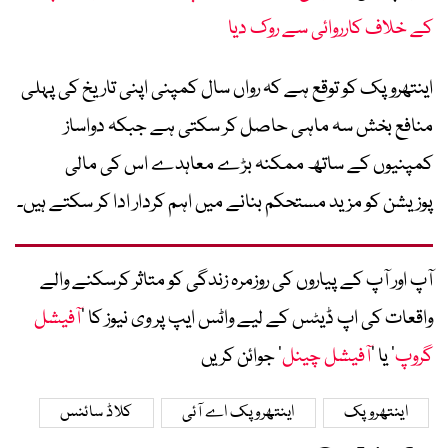
کے خلاف کارروائی سے روک دیا
اینتھروپک کو توقع ہے کہ رواں سال کمپنی اپنی تاریخ کی پہلی
منافع بخش سہ ماہی حاصل کر سکتی ہے جبکہ دواساز
کمپنیوں کے ساتھ ممکنہ بڑے معاہدے اس کی مالی
پوزیشن کو مزید مستحکم بنانے میں اہم کردار ادا کر سکتے ہیں۔
آپ اور آپ کے پیاروں کی روزمرہ زندگی کو متاثر کرسکنے والے
واقعات کی اپ ڈیٹس کے لیے واٹس ایپ پر وی نیوز کا ’
آفیشل
گروپ
‘ یا ’
آفیشل چینل
‘ جوائن کریں
اینتھروپک
اینتھروپک اے آئی
کلاڈ سائنس