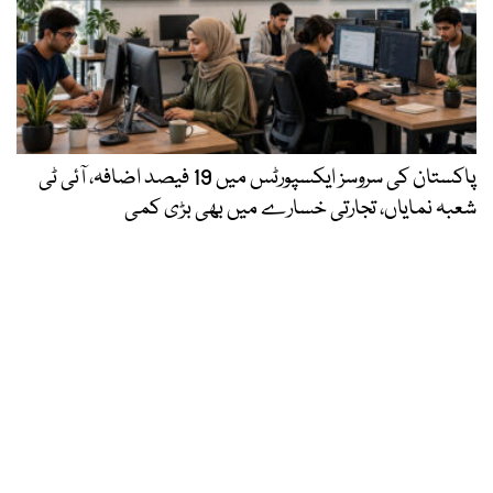
پاکستان کی سروسز ایکسپورٹس میں 19 فیصد اضافہ، آئی ٹی
شعبہ نمایاں، تجارتی خسارے میں بھی بڑی کمی