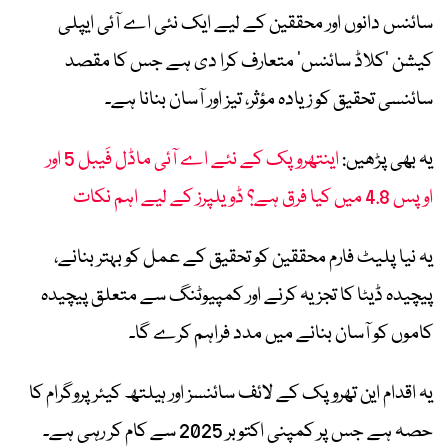
سائنس دانوں اور محققین کے لیے ایک نئی اے آئی ایپلی
کیشن ’کلاڈ سائنس‘ متعارف کرا دی ہے جس کا مقصد
سائنسی تحقیق کو زیادہ مؤثر، تیز اور آسان بنانا ہے۔
یہ بھی پڑھیں:
اینتھروپک کے نئے اے آئی ماڈل فَیبل 5 اور
اوپس 4.8 میں کیا فرق ہے؟ ڈویلپرز کے لیے اہم نکات
یہ نیا پلیٹ فارم محققین کو تحقیق کے عمل کو بہتر بنانے،
پیچیدہ ڈیٹا کا تجزیہ کرنے اور کمپیوٹنگ سے متعلق پیچیدہ
کاموں کو آسان بنانے میں مدد فراہم کرے گا۔
یہ اقدام این تھروپک کے لائف سائنسز اور ہیلتھ کیئر پروگرام کا
حصہ ہے جس پر کمپنی اکتوبر 2025 سے کام کر رہی ہے۔