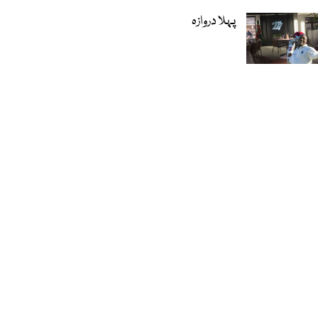
پہلا دروازہ