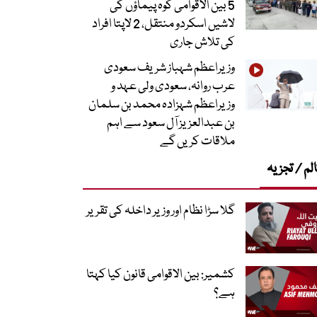
5 بین الاقوامی کوہ پیماؤں کی
لاشیں اسکردو منتقل، 2 لاپتا افراد
کی تلاش جاری
وزیراعظم شہباز شریف سعودی
عرب روانہ، سعودی ولی عہد و
وزیراعظم شہزادہ محمد بن سلمان
بن عبدالعزیز آل سعود سے اہم
ملاقات کریں گے
لم / تجزیہ
گلا سڑا نظام اور وزیر داخلہ کی تقریر
کشمیر: بین الاقوامی قانون کیا کہتا
ہے؟