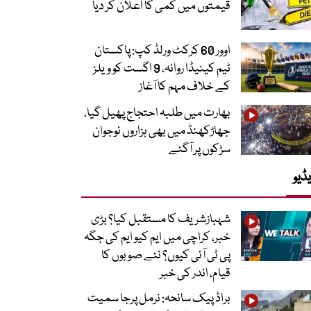
قیمتوں میں کمی کا اعلان کر دیا
اوور 60 کرکٹ ورلڈ کپ: پاکستان
ٹیم کینیڈا روانہ، 9 اگست کو ویلز
کے خلاف مہم کا آغاز
بھارت میں طلبہ احتجاج پھیل گیا،
جھاڑکھنڈ میں بھی ہزاروں نوجوان
سڑکوں پر آگئے
ڈیو
شہبازشریف کا مستقبل کیا؟ بڑی
خبر، کراچی میں ایم کیو ایم کی جگہ
پی ٹی آئی کیوں؟ نئے صوبوں کا
قیام، اندر کی خبر
براڈ پیک سانحہ: نرمل پرجا سمیت