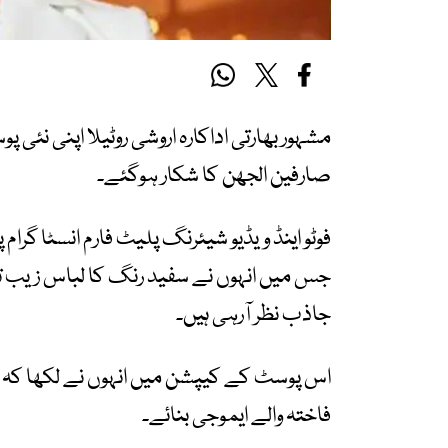
مشہور بھارتی اداکارہ اروشی روٹیلا اپنی نئی 
صارفین الجھن کا شکار ہوگئے۔
فوٹو اینڈ ویڈیو شیئرنگ پلیٹ فارم انسٹا گرام 
جس میں انہوں نے سفید رنگ کا لباس زیب تن ک
جاذب نظر آرہی ہیں۔
اس پوسٹ کے کیپشن میں انہوں نے لکھا کہ ’
فاختہ والے ایموجی بنائے۔