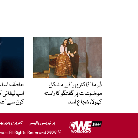
ڈراما ’ڈاکٹر بہو‘ نے مشکل
عاطف اسلم 
موضوعات پر گفتگو کا راستہ
اسپاٹیفائی ک
کھولا، شجاع اسد
کون سے ‘عاد
پرائیویسی پالیسی
تحریر/ویڈیو بھ
© 2026 WE News. All Rights Reserved