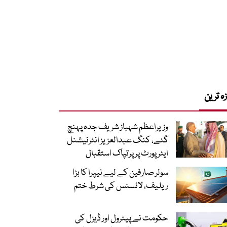
زہ ترین
وزیراعظم شہباز شریف جدہ پہنچ
گئے، کنگ عبدالعزیز انٹرنیشنل
ایئر پورٹ پر پرتپاک استقبال
سولر صارفین کے لیے نیپرا کا بڑا
ریلیف، لائسنس کی شرط ختم
حکومت نے پیٹرول اور ڈیزل کی