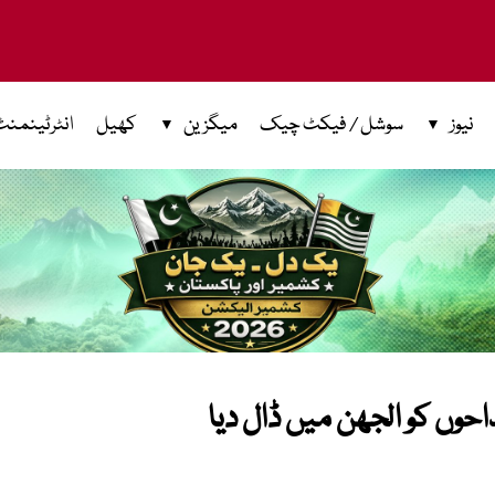
نیوز
سوشل / فیکٹ چیک
میگزین
کھیل
انٹرٹینمنٹ
حوں کو الجھن میں ڈال دیا