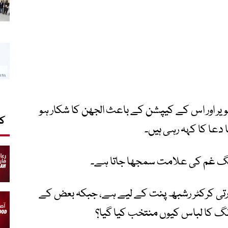
یر اور اس کے کیپشن کے باعث الجھن کا شکار ہو
کا
 دعا کا کہہ رہی ہیں۔
رنگ غم کی علامت سمجھا جاتا ہے۔
رتی کرکٹر رشبھ پنت کے لیے ہے، جبکہ بعض کے
رنگ کا لباس کیوں منتخب کیا گیا؟