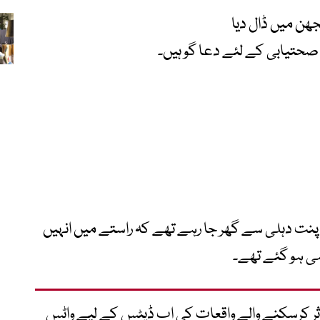
جھن میں ڈال دیا
صحتیابی کے لئے دعا گو ہیں۔
 پنت دہلی سے گھر جا رہے تھے کہ راستے میں انہیں
می ہو گئے تھے۔
متاثر کرسکنے والے واقعات کی اپ ڈیٹس کے لیے واٹس