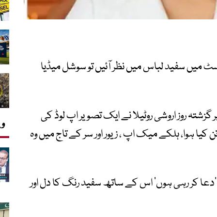
پوسٹ میں سفید لباس میں نظر آئیں تو سوشل میڈیا
پر گزشتہ روز اروشی روٹیلا نے ایک تصویر اپ لوڈ کی
وی
یا ہوا، ہلکے میک اپ ، زیور اور سر کے تاج میں وہ
دعا کر رہی ہوں‘ اس کے ساتھ سفید رنگ کا دل اور