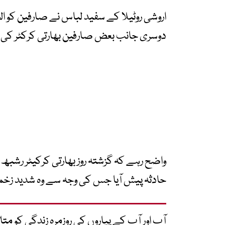
اروشی روٹیلا کے سفید لباس نے صارفین کو ال
دوسری جانب بعض صارفین بھارتی کرکٹر کی 
واضح رہے کہ گزشتہ روز بھارتی کرکیٹر رشبھ
حادثہ پیش آیا جس کی وجہ سے وہ شدید زخ
آپ اور آپ کے پیاروں کی روزمرہ زندگی کو 