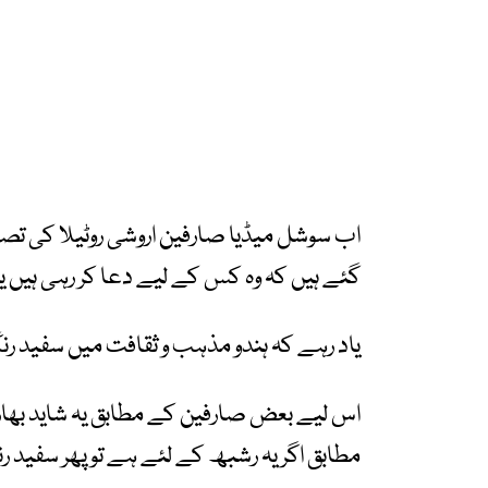
اب سوشل میڈیا صارفین اروشی روٹیلا کی تصو
گئے ہیں کہ وہ کس کے لیے دعا کر رہی ہیں یا
یاد رہے کہ ہندو مذہب و ثقافت میں سفید 
اس لیے بعض صارفین کے مطابق یہ شاید بھا
مطابق اگر یہ رشبھ کے لئے ہے تو پھر سفید 