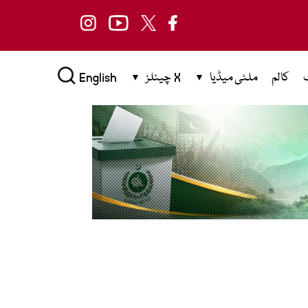
کالم
ملٹی میڈیا
X چینلز
English