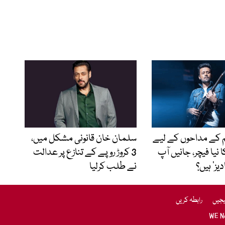
کے مداحوں کے لیے
سلمان خان قانونی مشکل میں،
ا نیا فیچر، جانیں آپ
3 کروڑ روپے کے تنازع پر عدالت
یز’ ہیں؟
نے طلب کرلیا
یجیں
رابطہ کریں