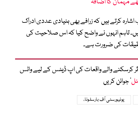
نھے مہمان کا اضافہ
اشارہ کرتے ہیں کہ زرافے بھی بنیادی عددی ادراک
Basic Numeric) رکھتے ہیں۔ تاہم انہوں نے واضح کیا کہ اس صلاحیت کی
حقیقات کی ضرورت ہے۔
متاثر کرسکنے والے واقعات کی اپ ڈیٹس کے لیے واٹس
نل
‘ جوائن کریں
یونیورسٹی آف بارسلونا،