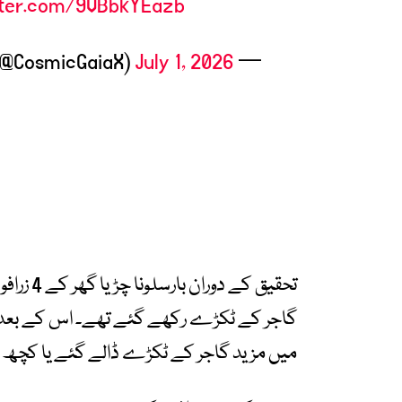
tter.com/9VBbkYEazb
July 1, 2026
— Cosmic Gaia (@CosmicGaiaX)
گاجر کے ٹکڑے رکھے گئے تھے۔ اس کے بعد برت
میں مزید گاجر کے ٹکڑے ڈالے گئے یا کچھ 