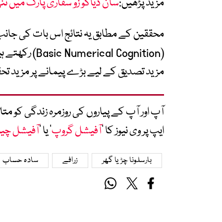
مزید پڑھیں:
سان ڈیاگو زو سفاری پارک میں ن
محققین کے مطابق یہ نتائج اس بات کی جانب 
(al Cognition
مزید تصدیق کے لیے بڑے پیمانے پر مزید ت
آپ اور آپ کے پیاروں کی روزمرہ زندگی کو 
ایپ پر وی نیوز کا ’
آفیشل گروپ
‘ یا ’
آفیشل چی
بارسلونا چڑیا گھر
زرافے
سادہ حساب