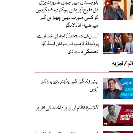
بلوچستان میں جہاں ضرورت پڑی
فل فلیج آپریشن ہوگا، دہشتگردوں
کو کسی صورت نہیں چھوڑیں گے،
میر ضیاء اللہ لانگو
’۔۔۔ ایک دستخط‘: تجارتی خسارے
پر ڈونلڈ ٹرمپ نے سوئٹزر لینڈ کو
دھمکی دے دی
لم / تجزیہ
اپنی زندگی کے ایڈیٹر بنیں، رائٹر
نہیں
گلا سڑا نظام اور وزیر داخلہ کی تقریر