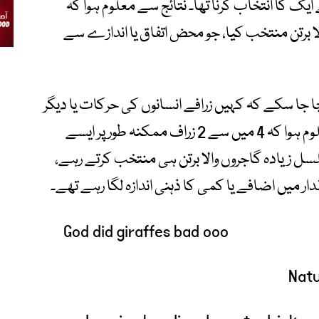
ایک کا انتخاب کرنا تھا۔ نتائج سے معلوم ہوا کہ
اجروں والا برتن منتخب کیا، جو محض اتفاق یا اندازے سے
ا جا سکے کہ کہیں زرافے انسانوں کی حرکات یا دیگر
اشاروں کو تو بنیاد نہیں بنا رہے۔ نتائج سے معلوم ہوا کہ 4 میں سے 2 زراف ممکنہ طور پر ایسے
 ہوئے، تاہم باقی 2 زراف مسلسل زیادہ گاجروں والا برتن ہی منتخب کرتے رہے،
 میں اضافے یا کمی کا ذہنی اندازہ لگا رہے تھے۔
God did giraffes bad ooo
Natu