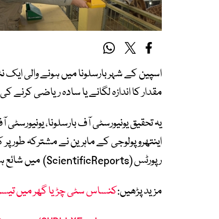
اسپین کے شہر بارسلونا میں ہونے والی ایک ن
مقدار کا اندازہ لگانے یا سادہ ریاضی کرنے 
یہ تحقیق یونیورسٹی آف بارسلونا، یونیورسٹی 
اینتھروپولوجی کے ماہرین نے مشترکہ طور 
رپورٹس (ScientificReports) میں شائع ہوئے۔
مزید پڑھیں:
کنساس سٹی چڑیا گھر میں تیسر