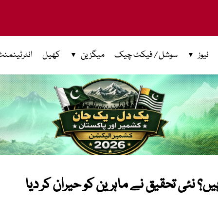
نیوز
سوشل / فیکٹ چیک
میگزین
کھیل
انٹرٹینمنٹ
؟ نئی تحقیق نے ماہرین کو حیران کر دیا