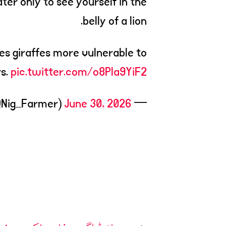
er only to see yourself in the
belly of a lion.
s giraffes more vulnerable to
s.
pic.twitter.com/o8Pla9YiF2
June 30, 2026
— NaijaFarmer (@Nig_Farmer)