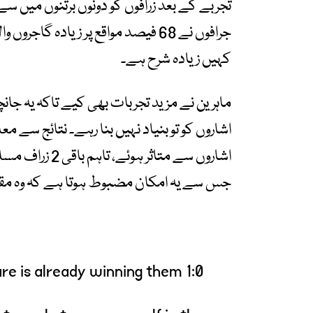
تجربے کے بعد زرافوں کو دونوں برتنوں میں سے 
جرافوں نے 68 فیصد مواقع پر زیادہ گ
کہیں زیادہ شرح ہے۔
ماہرین نے مزید تجربات بھی کیے تاکہ یہ جانچ
اشاروں سے متاثر
جس سے یہ امکان مضبوط ہوتا ہے کہ وہ مقدار
re is already winning them 1:0