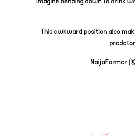
Imagine bending down to drink wat
This awkward position also make
predator