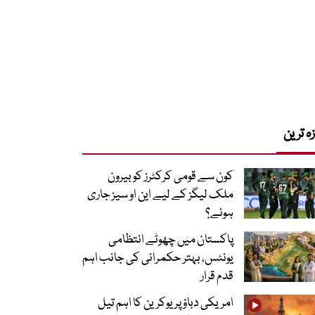
زہ ترین
کون سے قومی کرکٹرز کو بیرون
ملک لیگز کے لیے این او سیز جاری
ہوئے؟
پاکستان میں چھوٹے انتظامی
یونٹس، بہتر حکمرانی کی جانب اہم
قدم قرار
امریکی دباؤ پر یوکرین کا اہم تیل