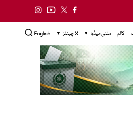
کالم
ملٹی میڈیا
X چینلز
English