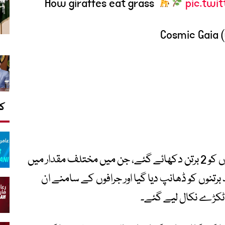
How giraffes eat grass
pic.twi
کا
تحقیق کے دوران بارسلونا چڑیا گھر کے 4 زرافوں کو 2 برتن دکھائے گئے، جن میں مختلف مقدار میں
نوں کو ڈھانپ دیا گیا اور جرافوں کے سامنے ان
ٹکڑے نکال لیے گئے۔