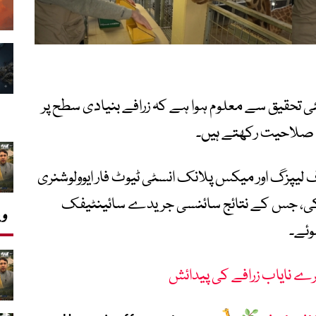
ئی تحقیق سے معلوم ہوا ہے کہ زرافے بنیادی سطح پر
کی صلاحیت رکھتے ہیں۔
آف لیپزگ اور میکس پلانک انسٹی ٹیوٹ فار ایوولوشنری
پر کی، جس کے نتائج سائنسی جریدے سائینٹیفک
وی
ے نایاب زرافے کی پیدائش