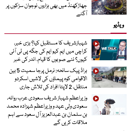
جھاڑکھنڈ میں بھی ہزاروں نوجوان سڑکوں پر
آگئے
ویڈیو
شہبازشریف کا مستقبل کیا؟ بڑی خبر،
کراچی میں ایم کیو ایم کی جگہ پی ٹی آئی
کیوں؟ نئے صوبوں کا قیام، اندر کی خبر
براڈ پیک سانحہ: نرمل پرجا سمیت 5 بین
الاقوامی کوہ پیماؤں کی لاشیں اسکردو
منتقل، 2 لاپتا افراد کی تلاش جاری
وزیراعظم شہباز شریف سعودی عرب روانہ،
سعودی ولی عہد و وزیراعظم شہزادہ محمد
بن سلمان بن عبدالعزیز آل سعود سے اہم
ملاقات کریں گے