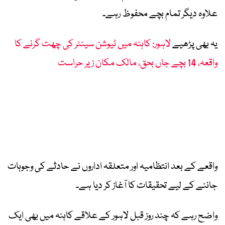
علاوہ دیگر تمام بچے محفوظ رہے۔
یہ بھی پڑھیے
لاہور: کاہنہ میں ٹیوشن سینٹر کی چھت گرنے کا
واقعہ، 14 بچے جاں بحق، مالک مکان زیر حراست
واقعے کے بعد انتظامیہ اور متعلقہ اداروں نے حادثے کی وجوہات
جاننے کے لیے تحقیقات کا آغاز کر دیا ہے۔
واضح رہے کہ چند روز قبل لاہور کے علاقے کاہنہ میں بھی ایک