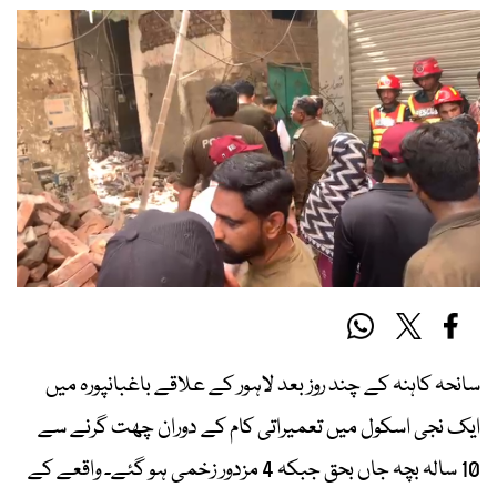
سانحہ کاہنہ کے چند روز بعد لاہور کے علاقے باغبانپورہ میں
ایک نجی اسکول میں تعمیراتی کام کے دوران چھت گرنے سے
10 سالہ بچہ جاں بحق جبکہ 4 مزدور زخمی ہو گئے۔ واقعے کے