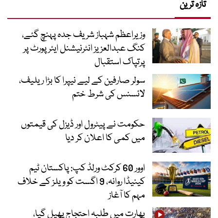
تازہ ترین
وزیراعظم شہباز شریف جدہ پہنچ گئے،
کنگ عبدالعزیز انٹرنیشنل ایئر پورٹ پر
پرتپاک استقبال
سولر صارفین کے لیے نیپرا کا بڑا ریلیف،
لائسنس کی شرط ختم
حکومت نے پیٹرول اور ڈیزل کی قیمتوں
میں کمی کا اعلان کر دیا
اوور 60 کرکٹ ورلڈ کپ: پاکستان ٹیم
کینیڈا روانہ، 9 اگست کو ویلز کے خلاف
مہم کا آغاز
بھارت میں طلبہ احتجاج پھیل گیا،