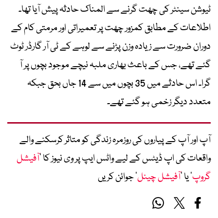
ٹیوشن سینٹر کی چھت گرنے سے المناک حادثہ پیش آیا تھا۔
اطلاعات کے مطابق کمزور چھت پر تعمیراتی اور مرمتی کام کے
دوران ضرورت سے زیادہ وزن پڑنے سے لوہے کے ٹی آر گارڈر ٹوٹ
گئے تھے، جس کے باعث بھاری ملبہ نیچے موجود بچوں پر آ
گرا۔ اس حادثے میں 35 بچوں میں سے 14 جاں بحق جبکہ
متعدد دیگر زخمی ہو گئے تھے۔
آپ اور آپ کے پیاروں کی روزمرہ زندگی کو متاثر کرسکنے والے
واقعات کی اپ ڈیٹس کے لیے واٹس ایپ پر وی نیوز کا ’
آفیشل
گروپ
‘ یا ’
آفیشل چینل
‘ جوائن کریں