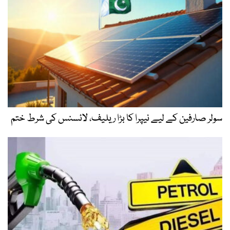
سولر صارفین کے لیے نیپرا کا بڑا ریلیف، لائسنس کی شرط ختم