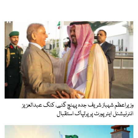
وزیراعظم شہباز شریف جدہ پہنچ گئے، کنگ عبدالعزیز
انٹرنیشنل ایئر پورٹ پر پرتپاک استقبال