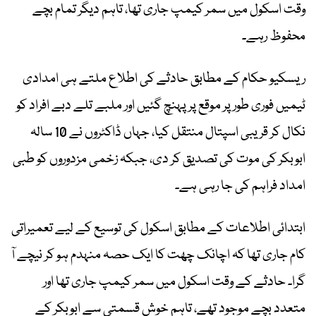
وقت اسکول میں سمر کیمپ جاری تھا، تاہم دیگر تمام بچے
محفوظ رہے۔
ریسکیو حکام کے مطابق حادثے کی اطلاع ملتے ہی امدادی
ٹیمیں فوری طور پر موقع پر پہنچ گئیں اور ملبے تلے دبے افراد کو
نکال کر قریبی اسپتال منتقل کیا، جہاں ڈاکٹروں نے 10 سالہ
ابوبکر کی موت کی تصدیق کر دی، جبکہ زخمی مزدوروں کو طبی
امداد فراہم کی جا رہی ہے۔
ابتدائی اطلاعات کے مطابق اسکول کی توسیع کے لیے تعمیراتی
کام جاری تھا کہ اچانک چھت کا ایک حصہ منہدم ہو کر نیچے آ
گرا۔ حادثے کے وقت اسکول میں سمر کیمپ جاری تھا اور
متعدد بچے موجود تھے، تاہم خوش قسمتی سے ابوبکر کے