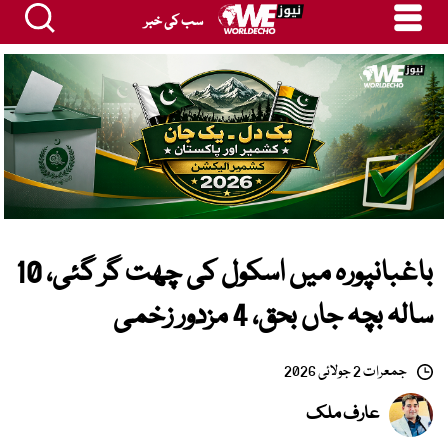
سب کی خبر
باغبانپورہ میں اسکول کی چھت گر گئی، 10
سالہ بچہ جاں بحق، 4 مزدور زخمی
جمعرات 2 جولائی 2026
عارف ملک