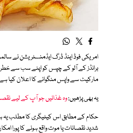
امریکی فوڈ اینڈ ڈرگ ایڈمنسٹریشن نے سالمی
برانڈز کے آلو کے چپس کو اپنے سب سے خطرن
مارکیٹ سے واپس منگوانے کا اعلان کیا ہے
یہ بھی پڑھیں:
وہ غذائیں جو آپ کے لیے نقصا
حکام کے مطابق اس کیٹیگری کا مطلب یہ ہ
شدید نقصانات یا موت واقع ہونے کا پورا امکا