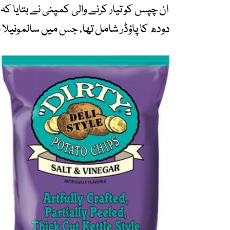
ان چپس کو تیار کرنے والی کمپنی نے بتای
دودھ کا پاؤڈر شامل تھا، جس میں سالمونیلا