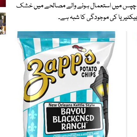
ا کہ چپس میں استعمال ہونے والے مصالحے میں خشک
 بیکٹیریا کی موجودگی کا شبہ ہے۔