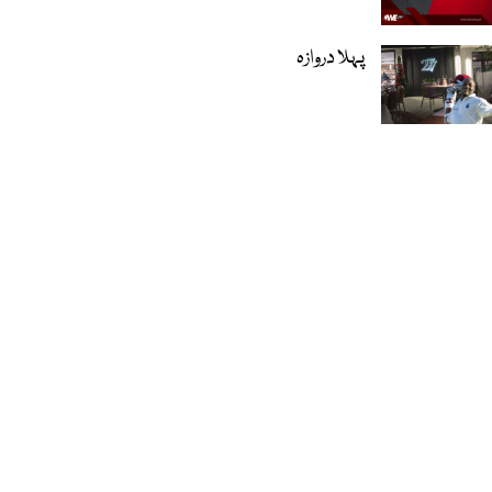
پہلا دروازہ