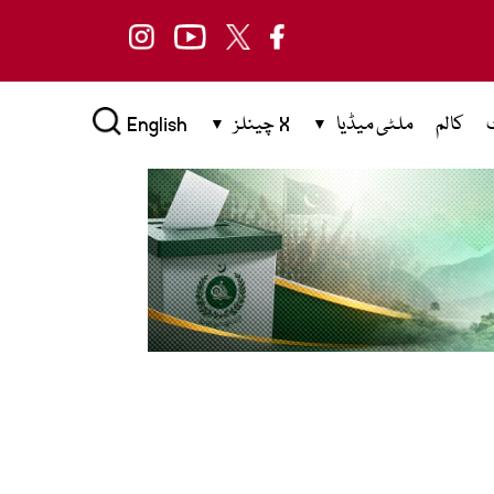
کالم
ملٹی میڈیا
X چینلز
English