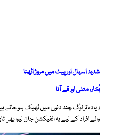
شدید اسہال اور پیٹ میں مروڑ اٹھنا
بُخار، متلی اور قے آنا
زیادہ تر لوگ چند دنوں میں ٹھیک ہو جاتے ہیں
والے افراد کے لیے یہ انفیکشن جان لیوا بھی 