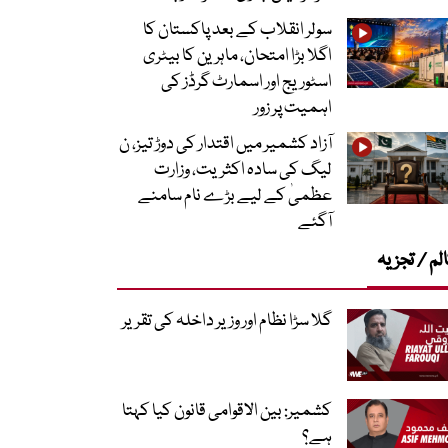
سولر انقلاب کے بعد پاکستان کا
اگلا بڑا امتحان، ماہرین کا بیٹری
اسٹوریج اور اسمارٹ گرڈز کی
اہمیت پر زور
آزاد کشمیر میں اقتدار کی دوڑ تیز، ن
لیگ کی سادہ اکثریت، وزارت
عظمیٰ کے لیے بڑے نام سامنے
آگئے
لم / تجزیہ
گلا سڑا نظام اور وزیر داخلہ کی تقریر
کشمیر: بین الاقوامی قانون کیا کہتا
ہے؟