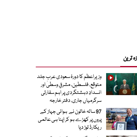
زہ ترین
وزیراعظم کا دورۂ سعودی عرب جلد
متوقع، فلسطین، مشرقِ وسطیٰ اور
انسدادِ دہشتگردی پر اہم سفارتی
سرگرمیاں جاری، دفتر خارجہ
97 سالہ خاتون نے ہوائی جہاز کے
پروں پر کھڑے ہو کر اپنا ہی عالمی
ریکارڈ توڑ دیا