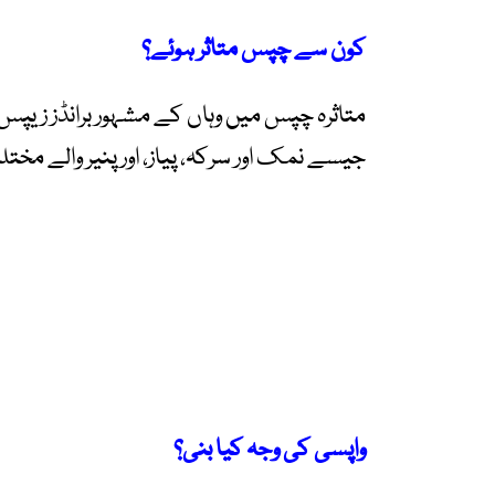
کون سے چپس متاثر ہوئے؟
متاثرہ چپس میں وہاں کے مشہور برانڈز زیپس ا
جیسے نمک اور سرکہ، پیاز، اور پنیر والے م
واپسی کی وجہ کیا بنی؟