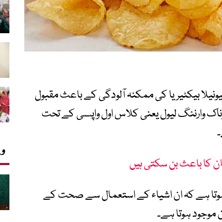
ونیلا بیکٹیریا کی ممکنہ آلودگی کے باعث مقبول
اک وارننگ لیول یعنی کلاس اول واپسی کے تحت
۔
وی
ن کا باعث بن سکتی ہیں
وتا ہے کہ ان اشیاء کے استعمال سے صحت کے
ن موجود ہوتا ہے۔