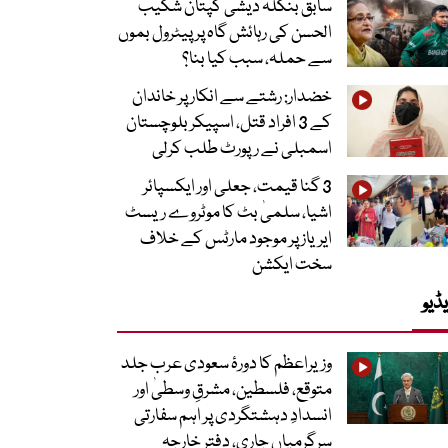
سابق بنگلہ دیشی کپتان شکیب
الحسن کی رہائش گاہ پر پیٹرول بموں
سے حملہ، سبب کیا بنا؟
خضدار: رشتے سے انکار پر خاندان
کے 3 افراد قتل، اسپیکر بلوچستان
اسمبلی نے رپورٹ طلب کرلی
3 گنا قیمت، جعلی اور ایکسپائر
اشیا، سلمیٰ بٹ کا موٹروے ریسٹ
ایریاز پر موجود مارٹس کے خلاف
سخت ایکشن
ڈیو
وزیراعظم کا دورۂ سعودی عرب جلد
متوقع، فلسطین، مشرقِ وسطیٰ اور
انسدادِ دہشتگردی پر اہم سفارتی
سرگرمیاں جاری، دفتر خارجہ