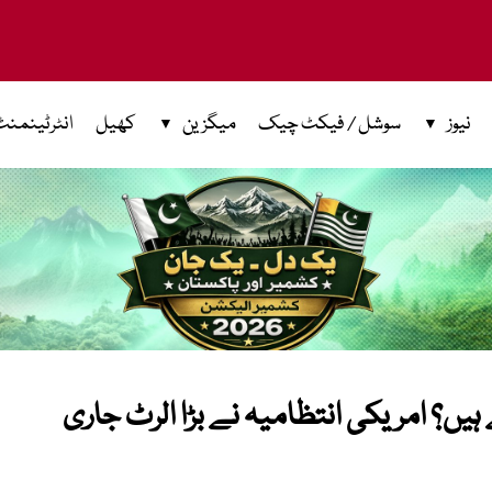
نیوز
سوشل / فیکٹ چیک
میگزین
کھیل
انٹرٹینمنٹ
ہیں؟ امریکی انتظامیہ نے بڑا الرٹ جاری