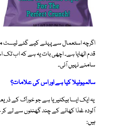
اگرچہ استعمال سے پہلے کیے گئے ٹیسٹ منفی
قدم اٹھایا ہے۔ اچھی بات یہ ہے کہ اب تک 
سامنے نہیں آئی۔
سالمیونیلا کیا ہے اور اس کی علامات؟
یہ ایک ایسا بیکٹیریا ہے جو خوراک کے ذریعے
آلودہ غذا کھانے کے چند گھنٹوں سے لے کر 
ہیں: