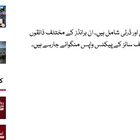
ور ڈرٹی شامل ہیں۔ ان برانڈز کے مختلف ذائقوں
ختلف سائز کے پیکٹس واپس منگوائے جارہے ہیں۔
کا