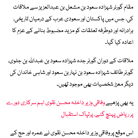
مقام گورنر شہزادہ سعود بن مشعل بن عبدالعزیز سے ملاقات
کی، جس میں پاکستان اور سعودی عرب کے درمیان تاریخی،
برادرانہ اور دوطرفہ تعلقات کو مزید مضبوط بنانے کے عزم کا
اعادہ کیا گیا۔
ملاقات کے دوران گورنر جدہ شہزادہ سعود بن عبداللہ بن جلوی،
گورنر طائف شہزادہ سعود بن نہار بن سعود اور شاہی خاندان کی
دیگر معزز شخصیات بھی موجود تھیں۔
یہ بھی پڑھیے
وفاقی وزیر داخلہ محسن نقوی اہم سرکاری دورے
پر ریاض پہنچ گئے، پرتپاک استقبال
اس موقع پر وفاقی وزیر داخلہ محسن نقوی نے عمرہ اور حج کے