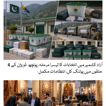
آزاد کشمیر میں انتخابات کا تیسرا مرحلہ، پونچھ ڈویژن کے 4
حلقوں میں پولنگ کل، انتظامات مکمل