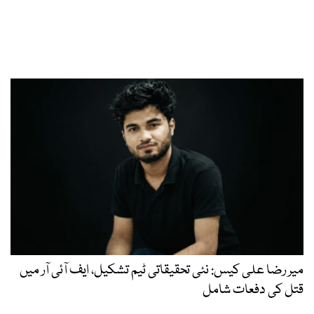
میر رضا علی کیس: نئی تحقیقاتی ٹیم تشکیل، ایف آئی آر میں
قتل کی دفعات شامل