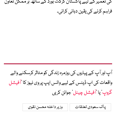
کی تعمیر کے لیے پاکستان کرکٹ بورڈ کے ساتھ ہر ممکن تعاون
فراہم کرنے کی یقین دہانی کرائی۔
آپ اور آپ کے پیاروں کی روزمرہ زندگی کو متاثر کرسکنے والے
واقعات کی اپ ڈیٹس کے لیے واٹس ایپ پر وی نیوز کا ’
آفیشل
گروپ
‘ یا ’
آفیشل چینل
‘ جوائن کریں
پاک سعودی تعلقات
وزیر داخلہ محسن نقوی