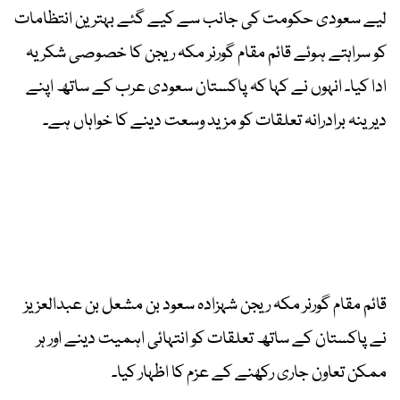
لیے سعودی حکومت کی جانب سے کیے گئے بہترین انتظامات
کو سراہتے ہوئے قائم مقام گورنر مکہ ریجن کا خصوصی شکریہ
ادا کیا۔ انہوں نے کہا کہ پاکستان سعودی عرب کے ساتھ اپنے
دیرینہ برادرانہ تعلقات کو مزید وسعت دینے کا خواہاں ہے۔
قائم مقام گورنر مکہ ریجن شہزادہ سعود بن مشعل بن عبدالعزیز
نے پاکستان کے ساتھ تعلقات کو انتہائی اہمیت دینے اور ہر
ممکن تعاون جاری رکھنے کے عزم کا اظہار کیا۔