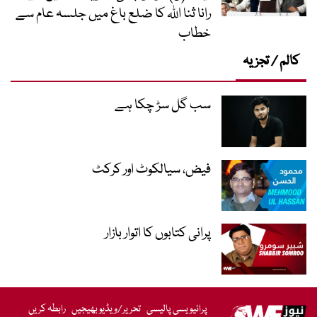
رانا ثنا اللہ کا ضلع باغ میں جلسہ عام سے
خطاب
کالم / تجزیہ
سب گل سڑ چکا ہے
فیض، سیالکوٹ اور کرکٹ
پرانی کتابوں کا اتوار بازار
پرائیویسی پالیسی
تحریر/ویڈیو بھیجیں
رابطہ کریں