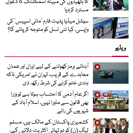
کا ہتھیاروں کی مبینہ اسمگلنگ کا دعویٰ
مسترد کردیا
سوشل میڈیا پلیٹ فارم ‘مائی اسپیس’ کی
واپسی، کیا نئی نسل کو متوجہ کر پائے گا؟
ویڈیو
آبنائے ہرمز کھولنے کے لیے ایران اور عمان
معاہدے کے قریب، تہران نے امریکی ناکہ
بندی ختم کرنے کی شرط رکھ دی
اگر عام آدمی کا احتساب ہوتا ہے تو وزرا
بھی قانون سے ماورا نہیں، اسلام آباد کے
شہریوں کی رائے
کشمیری پاکستان کے مالک ہیں، مسلم
لیگ (ن) کو دو تہائی اکثریت دلائیں گے،