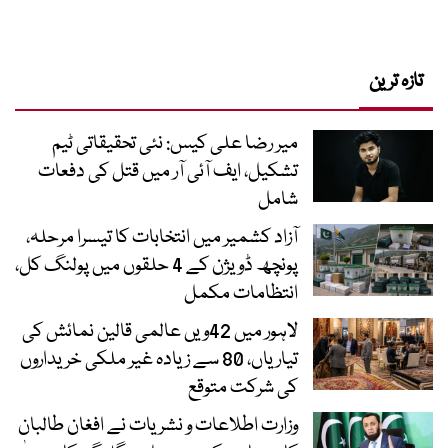
تازہ ترین
میر رضا علی کیس: نئی تحقیقاتی ٹیم
تشکیل، ایف آئی آر میں قتل کی دفعات
شامل
آزاد کشمیر میں انتخابات کا تیسرا مرحلہ،
پونچھ ڈویژن کے 4 حلقوں میں پولنگ کل،
انتظامات مکمل
لاہور میں 42ویں عالمی قالین نمائش کی
تیاریاں، 80 سے زیادہ غیر ملکی خریداروں
کی شرکت متوقع
وزارت اطلاعات و نشریات نے افغان طالبان