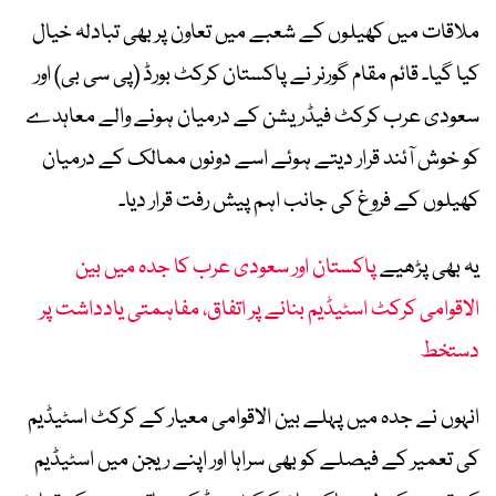
ملاقات میں کھیلوں کے شعبے میں تعاون پر بھی تبادلہ خیال
کیا گیا۔ قائم مقام گورنر نے پاکستان کرکٹ بورڈ (پی سی بی) اور
سعودی عرب کرکٹ فیڈریشن کے درمیان ہونے والے معاہدے
کو خوش آئند قرار دیتے ہوئے اسے دونوں ممالک کے درمیان
کھیلوں کے فروغ کی جانب اہم پیش رفت قرار دیا۔
یہ بھی پڑھیے
پاکستان اور سعودی عرب کا جدہ میں بین
الاقوامی کرکٹ اسٹیڈیم بنانے پر اتفاق، مفاہمتی یادداشت پر
دستخط
انہوں نے جدہ میں پہلے بین الاقوامی معیار کے کرکٹ اسٹیڈیم
کی تعمیر کے فیصلے کو بھی سراہا اور اپنے ریجن میں اسٹیڈیم