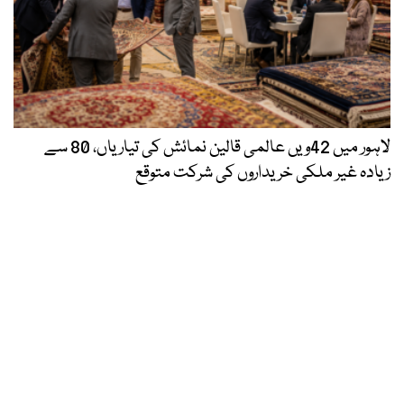
لاہور میں 42ویں عالمی قالین نمائش کی تیاریاں، 80 سے
زیادہ غیر ملکی خریداروں کی شرکت متوقع