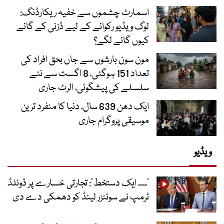
اسمارٹ چشموں سے خفیہ ریکارڈنگ:
لوگ ویڈیو رکوانے کے لیے ڈزنی کے گانے
کیوں گانے لگے؟
مون سون بارشوں سے جاں بحق افراد کی
تعداد 151 ہوگئی، 8 اگست سے نئے
سلسلے کی پیشگوئی، الرٹ جاری
ایک دھن 639 سال، دنیا کا منفرد ترین
موسیقی پروگرام جاری
ویڈیو
’۔۔۔ ایک دستخط‘: تجارتی خسارے پر ڈونلڈ
ٹرمپ نے سوئٹزر لینڈ کو دھمکی دے دی