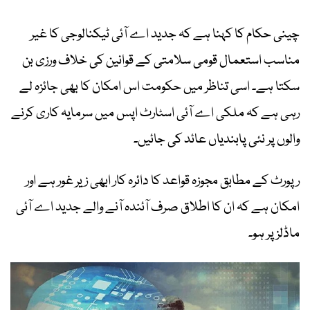
چینی حکام کا کہنا ہے کہ جدید اے آئی ٹیکنالوجی کا غیر
مناسب استعمال قومی سلامتی کے قوانین کی خلاف ورزی بن
سکتا ہے۔ اسی تناظر میں حکومت اس امکان کا بھی جائزہ لے
رہی ہے کہ ملکی اے آئی اسٹارٹ اپس میں سرمایہ کاری کرنے
والوں پر نئی پابندیاں عائد کی جائیں۔
رپورٹ کے مطابق مجوزہ قواعد کا دائرہ کار ابھی زیر غور ہے اور
امکان ہے کہ ان کا اطلاق صرف آئندہ آنے والے جدید اے آئی
ماڈلز پر ہو۔