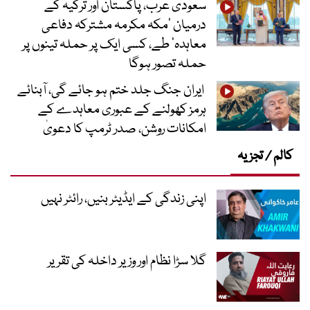
سعودی عرب، پاکستان اور ترکیہ کے
درمیان ’مکہ مکرمہ مشترکہ دفاعی
معاہدہ‘ طے، کسی ایک پر حملہ تینوں پر
حملہ تصور ہوگا
ایران جنگ جلد ختم ہو جائے گی، آبنائے
ہرمز کھولنے کے عبوری معاہدے کے
امکانات روشن، صدر ٹرمپ کا دعویٰ
کالم / تجزیہ
اپنی زندگی کے ایڈیٹر بنیں، رائٹر نہیں
گلا سڑا نظام اور وزیر داخلہ کی تقریر