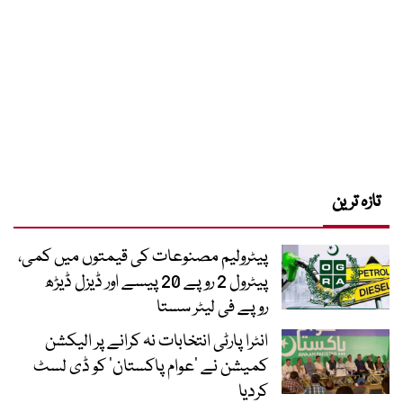
تازہ ترین
پیٹرولیم مصنوعات کی قیمتوں میں کمی،
پیٹرول 2 روپے 20 پیسے اور ڈیزل ڈیڑھ
روپے فی لیٹر سستا
انٹرا پارٹی انتخابات نہ کرانے پر الیکشن
کمیشن نے ’عوام پاکستان‘ کو ڈی لسٹ
کردیا