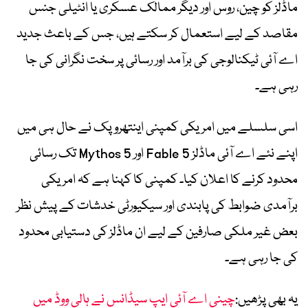
ماڈلز کو چین، روس اور دیگر ممالک عسکری یا انٹیلی جنس
مقاصد کے لیے استعمال کر سکتے ہیں، جس کے باعث جدید
اے آئی ٹیکنالوجی کی برآمد اور رسائی پر سخت نگرانی کی جا
رہی ہے۔
اسی سلسلے میں امریکی کمپنی اینتھروپک نے حال ہی میں
اپنے نئے اے آئی ماڈلز Fable 5 اور Mythos 5 تک رسائی
محدود کرنے کا اعلان کیا۔ کمپنی کا کہنا ہے کہ امریکی
برآمدی ضوابط کی پابندی اور سیکیورٹی خدشات کے پیش نظر
بعض غیر ملکی صارفین کے لیے ان ماڈلز کی دستیابی محدود
کی جا رہی ہے۔
یہ بھی پڑھیں:
چینی اے آئی ایپ سیڈانس نے ہالی ووڈ میں