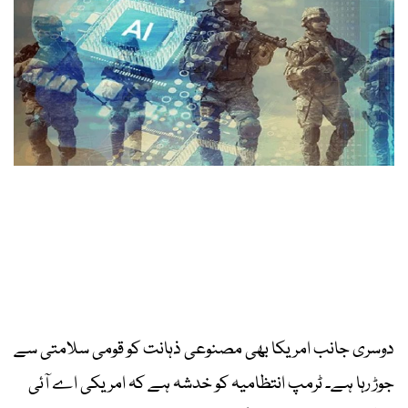
دوسری جانب امریکا بھی مصنوعی ذہانت کو قومی سلامتی سے
جوڑ رہا ہے۔ ٹرمپ انتظامیہ کو خدشہ ہے کہ امریکی اے آئی