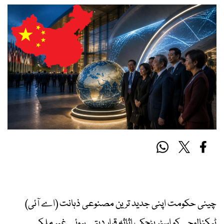
چینی حکومت اپنی جدید ترین مصنوعی ذہانت (اے آئی)
ٹیکنالوجی کو اسٹریٹجک اثاثہ قرار دیتے ہوئے غیر ملکی