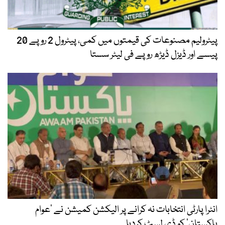
پیٹرولیم مصنوعات کی قیمتوں میں کمی، پیٹرول 2 روپے 20
پیسے اور ڈیزل ڈیڑھ روپے فی لیٹر سستا
انٹرا پارٹی انتخابات نہ کرانے پر الیکشن کمیشن نے ’عوام
پاکستان‘ کو ڈی لسٹ کردیا