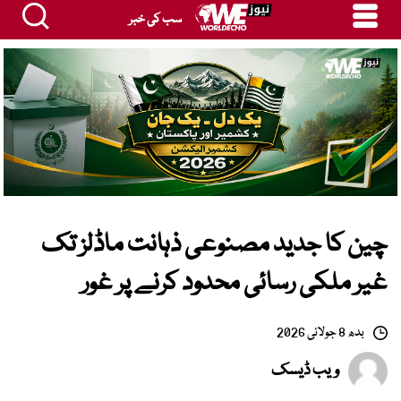
سب کی خبر
چین کا جدید مصنوعی ذہانت ماڈلز تک
غیر ملکی رسائی محدود کرنے پر غور
بدھ 8 جولائی 2026
ویب ڈیسک