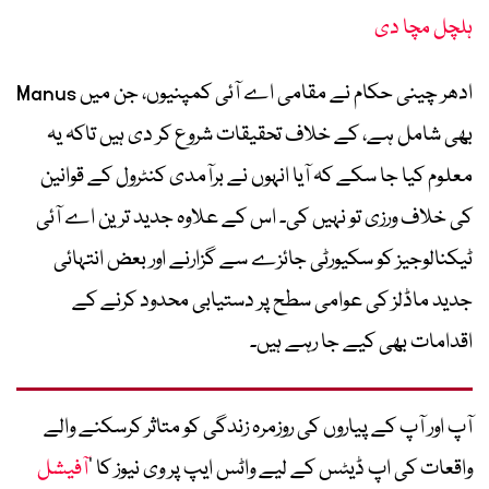
ہلچل مچا دی
ادھر چینی حکام نے مقامی اے آئی کمپنیوں، جن میں Manus
بھی شامل ہے، کے خلاف تحقیقات شروع کر دی ہیں تاکہ یہ
معلوم کیا جا سکے کہ آیا انہوں نے برآمدی کنٹرول کے قوانین
کی خلاف ورزی تو نہیں کی۔ اس کے علاوہ جدید ترین اے آئی
ٹیکنالوجیز کو سکیورٹی جائزے سے گزارنے اور بعض انتہائی
جدید ماڈلز کی عوامی سطح پر دستیابی محدود کرنے کے
اقدامات بھی کیے جا رہے ہیں۔
آپ اور آپ کے پیاروں کی روزمرہ زندگی کو متاثر کرسکنے والے
واقعات کی اپ ڈیٹس کے لیے واٹس ایپ پر وی نیوز کا ’
آفیشل