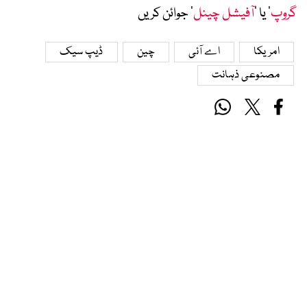
گروپ
‘ یا ’
آفیشل چینل
‘ جوائن کریں
امریکا
اے آئی
چین
ڈیپ سیک
مصنوعی ذہانت