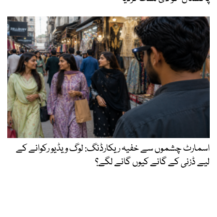
اسمارٹ چشموں سے خفیہ ریکارڈنگ: لوگ ویڈیو رکوانے کے
لیے ڈزنی کے گانے کیوں گانے لگے؟