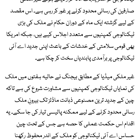
صارفین کی رسائی محدود کرنے پر غور کر رہی ہے۔ اس مقصد
کے لیے گزشتہ ایک ماہ کے دوران حکام نے ملک کی بڑی
ٹیکنالوجی کمپنیوں سے متعدد اجلاس کیے ہیں، جبکہ امریکا
بھی قومی سلامتی کے خدشات کے باعث اپنی جدید اے آئی
ٹیکنالوجی پر برآمدی پابندیاں سخت کر چکا ہے۔
غیر ملکی میڈیا کے مطابق بیجنگ نے حالیہ ہفتوں میں ملک
کی نمایاں ٹیکنالوجی کمپنیوں سے مشاورت شروع کی ہے تاکہ
چین کے جدید ترین مصنوعی ذہانت ماڈلز تک بیرونِ ملک
رسائی محدود کرنے کے لیے ممکنہ پالیسی تیار کی جا سکے۔ یہ
اقدام اس حکمت عملی کا حصہ ہے جس کے تحت چین
حساس اے آئی ٹیکنالوجی کو ملک کے اندر محفوظ رکھنا