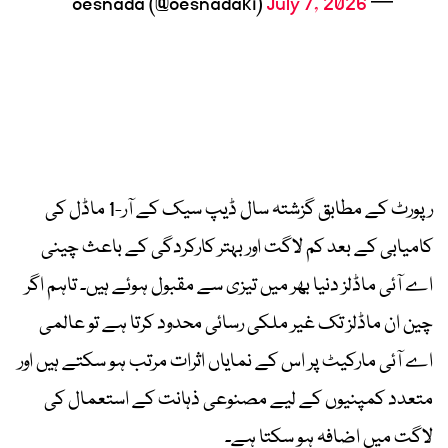
July 7, 2026
— oesnada (@oesnadaki)
رپورٹ کے مطابق گزشتہ سال ڈیپ سیک کے آر-1 ماڈل کی
کامیابی کے بعد کم لاگت اور بہتر کارکردگی کے باعث چینی
اے آئی ماڈلز دنیا بھر میں تیزی سے مقبول ہوئے ہیں۔ تاہم اگر
چین ان ماڈلز تک غیر ملکی رسائی محدود کرتا ہے تو عالمی
اے آئی مارکیٹ پر اس کے نمایاں اثرات مرتب ہو سکتے ہیں اور
متعدد کمپنیوں کے لیے مصنوعی ذہانت کے استعمال کی
لاگت میں اضافہ ہو سکتا ہے۔