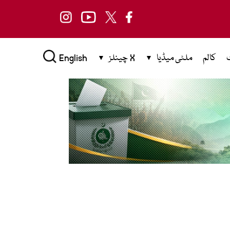
کالم
ملٹی میڈیا
X چینلز
English