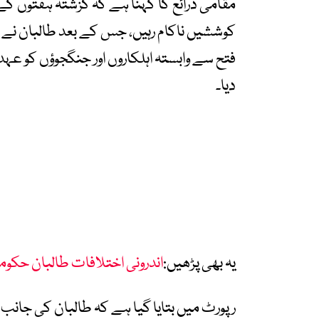
مقامی ذرائع کا کہنا ہے کہ گزشتہ ہفتوں کے
کوششیں ناکام رہیں، جس کے بعد طالبان نے 
فتح سے وابستہ اہلکاروں اور جنگجوؤں کو عہد
دیا۔
یہ بھی پڑھیں:
اندرونی اختلافات طالبان حکومت
رپورٹ میں بتایا گیا ہے کہ طالبان کی جانب