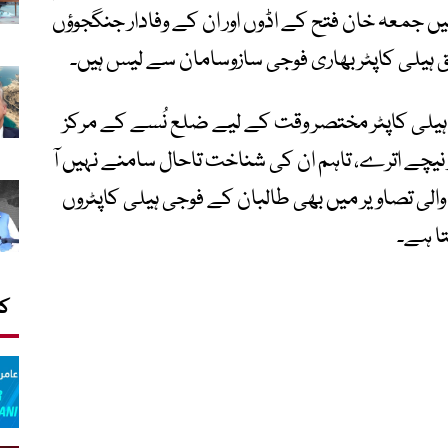
ُسے میں جمعہ خان فتح کے اڈوں اور ان کے وفادار جنگجوؤں
ق ہیلی کاپٹر بھاری فوجی سازوسامان سے لیس ہیں۔
 ہیلی کاپٹر مختصر وقت کے لیے ضلع نُسے کے مرکز
ر نیچے اترے، تاہم ان کی شناخت تاحال سامنے نہیں آ
الی تصاویر میں بھی طالبان کے فوجی ہیلی کاپٹروں
تا ہے۔
کا