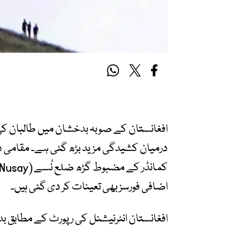
افغانستان کے صوبہ بدخشان میں طالبان کی
درمیان کشیدگی مزید بڑھ گئی ہے۔ مقامی ذر
اضافی فورسز بھی تعینات کر دی گئی ہیں۔
افغانستان انٹرنیشنل کی رپورٹ کے مطابق بد