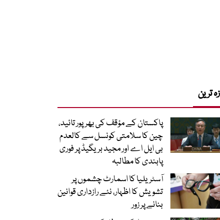
زہ ترین
پاکستان کے مؤقف کی بھرپور تائید،
چین کا سلامتی کونسل سے کالعدم
بی ایل اے اور مجید بریگیڈ پر فوری
پابندی کا مطالبہ
آسٹریلیا کا اسمارٹ چشموں پر
تشویش کا اظہار، نئے رازداری قوانین
بنانے پر زور