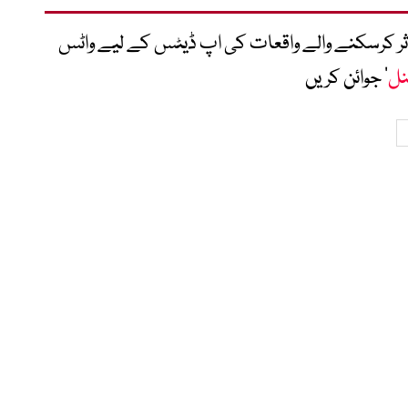
متاثر کرسکنے والے واقعات کی اپ ڈیٹس کے لیے واٹس
نل
‘ جوائن کریں