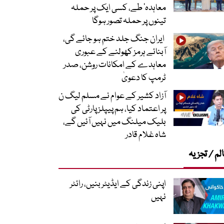
معاہدہ‘ طے، کسی ایک پر حملہ
تینوں پر حملہ تصور ہوگا
ایران جنگ جلد ختم ہو جائے گی،
آبنائے ہرمز کھولنے کے عبوری
معاہدے کے امکانات روشن، صدر
ٹرمپ کا دعویٰ
آزاد کشیر کے عوام نے مسلم لیگ ن
پر اعتماد کیا، ہم پیپلز پارٹی کی
بلیک میلنگ میں نہیں آئیں گے،
شاہ غلام قادر
لم / تجزیہ
اپنی زندگی کے ایڈیٹر بنیں، رائٹر
نہیں