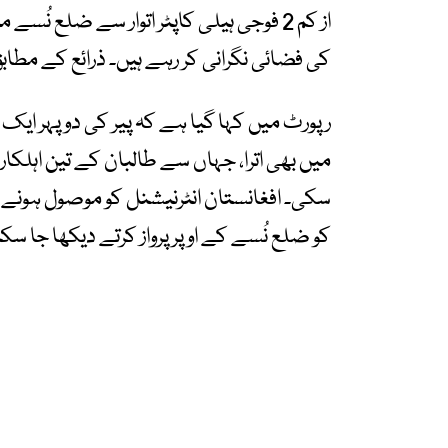
از کم 2 فوجی ہیلی کاپٹر اتوار سے ضلع ن
کی فضائی نگرانی کر رہے ہیں۔ ذرائع کے مطاب
رپورٹ میں کہا گیا ہے کہ پیر کی دوپہر ایک
میں بھی اترا، جہاں سے طالبان کے تین اہلکا
سکی۔ افغانستان انٹرنیشنل کو موصول ہونے و
کو ضلع نُسے کے اوپر پرواز کرتے دیکھا جا سک