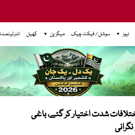
نیوز
سوشل / فیکٹ چیک
میگزین
کھیل
انٹرٹینمنٹ
ختلافات شدت اختیار کر گئے، باغی
نگرانی