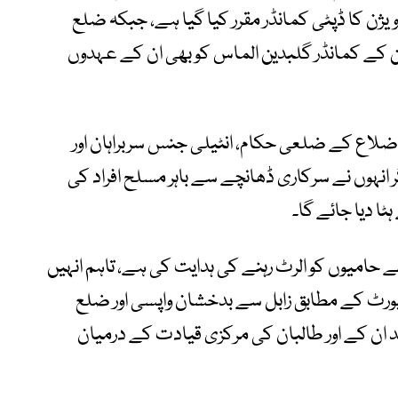
ن کا ڈپٹی کمانڈر مقرر کیا گیا ہے، جبکہ ضلع
ن کے کمانڈر گلبدین الماس کو بھی ان کے عہدوں
چ اضلاع کے ضلعی حکام، انٹیلی جنس سربراہان اور
ر انہوں نے سرکاری ڈھانچے سے باہر مسلح افراد کی
ٹا دیا جائے گا۔
 حامیوں کو الرٹ رہنے کی ہدایت کی ہے، تاہم انہیں
پورٹ کے مطابق زابل سے بدخشان واپسی اور ضلع
 ان کے اور طالبان کی مرکزی قیادت کے درمیان