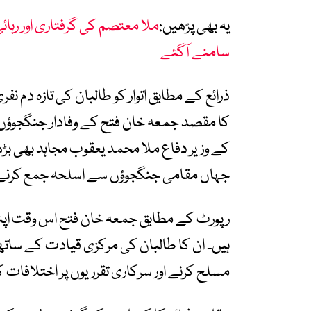
یہ بھی پڑھیں:
ملا معتصم کی گرفتاری اور رہا
سامنے آگئے
ذرائع کے مطابق اتوار کو طالبان کی تازہ دم
کا مقصد جمعہ خان فتح کے وفادار جنگجوؤں کو 
کے وزیر دفاع ملا محمد یعقوب مجاہد بھی 
جہاں مقامی جنگجوؤں سے اسلحہ جمع کرنے ک
رپورٹ کے مطابق جمعہ خان فتح اس وقت اپ
ہیں۔ ان کا طالبان کی مرکزی قیادت کے سات
مسلح کرنے اور سرکاری تقرریوں پر اختلافات 