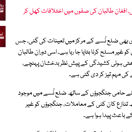
ئی، افغان طالبان کی صفوں میں اختلافات کھل کر
 نفری بھی ضلع نُسے کے مرکز میں تعینات کی گئی، جس
غیر مسلح کرنا بتایا جا رہا ہے۔ اسی دوران طالبان
بڑھتی ہوئی کشیدگی کے پیش نظر بدخشان پہنچے،
ی مہم تیز کر دی گئی ہے۔
نے حامی جنگجوؤں کے ساتھ ضلع نُسے میں موجود
ھ تنازع کان کنی کے معاملات، جنگجوؤں کو غیر
کے باعث پیدا ہوا ہے۔