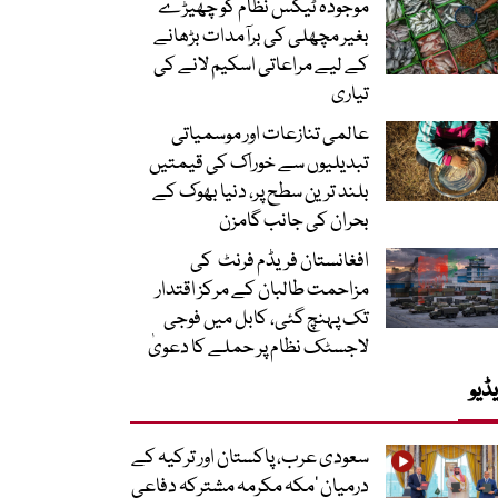
موجودہ ٹیکس نظام کو چھیڑے
بغیر مچھلی کی برآمدات بڑھانے
کے لیے مراعاتی اسکیم لانے کی
تیاری
عالمی تنازعات اور موسمیاتی
تبدیلیوں سے خوراک کی قیمتیں
بلند ترین سطح پر، دنیا بھوک کے
بحران کی جانب گامزن
افغانستان فریڈم فرنٹ کی
مزاحمت طالبان کے مرکز اقتدار
تک پہنچ گئی، کابل میں فوجی
لاجسٹک نظام پر حملے کا دعویٰ
ڈیو
سعودی عرب، پاکستان اور ترکیہ کے
درمیان ’مکہ مکرمہ مشترکہ دفاعی