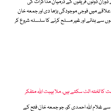
 دوران دونوں فریقوں کے درمیان مذاکرات کی
علاقے میں فوجی موجودگی بڑھا دی اور جمعہ خان
وں سے ہٹانے اور غیر مسلح کرنے کا سلسلہ شروع کر
 کا تختہ الٹ سکتے ہیں، ملا ہیبت اللہ متفکر
 سے غلام اللہ احمدی کو، جو جمعہ خان فتح کے