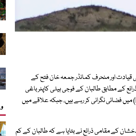
 قیادت اور منحرف کمانڈر جمعہ خان فتح کے
ائع کے مطابق طالبان کے فوجی ہیلی کاپٹر باغی
کمانڈر کے مضبوط گڑھ ضلع نُسے (Nusay) میں فضائی نگرانی کر رہے ہیں، جبکہ علاقے میں
وی
خشان کے مقامی ذرائع نے بتایا ہے کہ طالبان کے کم