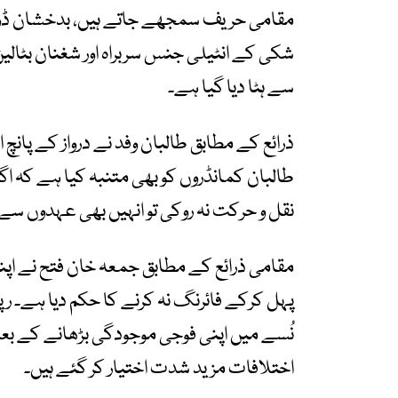
مقامی حریف سمجھے جاتے ہیں، بدخشان ڈویژ
شکی کے انٹیلی جنس سربراہ اور شغنان بٹالی
سے ہٹا دیا گیا ہے۔
ذرائع کے مطابق طالبان وفد نے درواز کے پان
طالبان کمانڈروں کو بھی متنبہ کیا ہے کہ اگ
نقل و حرکت نہ روکی تو انہیں بھی عہدوں سے ہ
مقامی ذرائع کے مطابق جمعہ خان فتح نے اپنے
پہل کرکے فائرنگ نہ کرنے کا حکم دیا ہے۔ ر
نُسے میں اپنی فوجی موجودگی بڑھانے کے بعد
اختلافات مزید شدت اختیار کر گئے ہیں۔