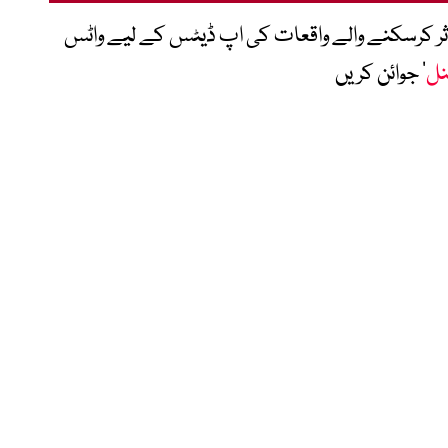
متاثر کرسکنے والے واقعات کی اپ ڈیٹس کے لیے واٹس
نل
‘ جوائن کریں