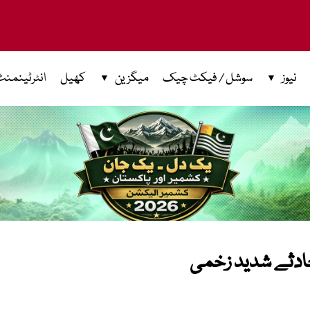
نیوز
سوشل / فیکٹ چیک
میگزین
کھیل
انٹرٹینمنٹ
حادثے شدید زخمی