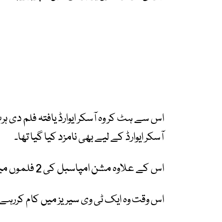
اس سے ہٹ کر وہ آسکر ایوارڈ یافتہ فلم دی ہر
آسکر ایوارڈ کے لیے بھی نامزد کیا گیا تھا۔
اس کے علاوہ مشن امپاسبل کی 2 فلموں میں بھی انہوں نے کام کیا۔
اس وقت وہ ایک ٹی وی سیریز میں کام کررہے 