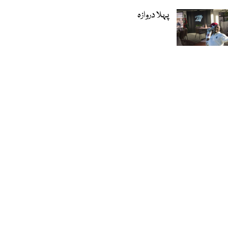
پہلا دروازہ