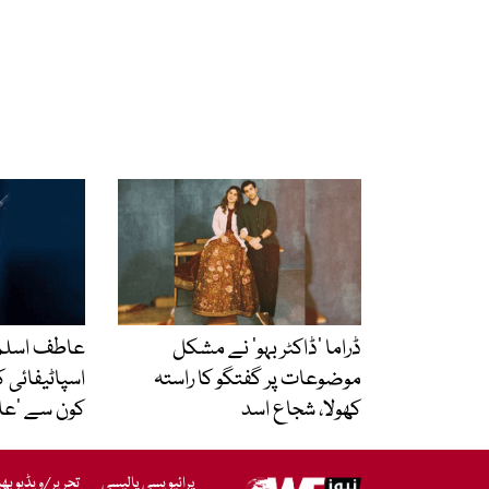
ڈراما ’ڈاکٹر بہو‘ نے مشکل
عاطف اسلم 
موضوعات پر گفتگو کا راستہ
اسپاٹیفائی ک
کھولا، شجاع اسد
کون سے ‘عاد
پرائیویسی پالیسی
تحریر/ویڈیو بھ