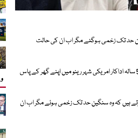
گین حد تک زخمی ہوگئے مگر اب ان کی حالت
اداکار کے ایک ترجمان نے میڈیا کو بتایا کہ 51 سالہ اداکار امریکی شہر رینو میں اپنے گھر کے پاس
وی
ے ہیں کہ وہ سنگین حد تک زخمی ہوئے مگر اب ان