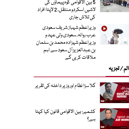
5 بین الاقوامی کوہ پیماؤں کی
لاشیں اسکردو منتقل، 2 لاپتا افراد
کی تلاش جاری
وزیراعظم شہباز شریف سعودی
عرب روانہ، سعودی ولی عہد و
وزیراعظم شہزادہ محمد بن سلمان
بن عبدالعزیز آل سعود سے اہم
ملاقات کریں گے
لم / تجزیہ
گلا سڑا نظام اور وزیر داخلہ کی تقریر
کشمیر: بین الاقوامی قانون کیا کہتا
ہے؟