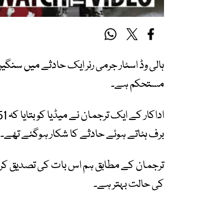
ہالی وڈ اسٹار جرمی رنر ایک حادثے میں سن
مستحکم ہے۔
برف ہٹاتے ہوئے حادثے کا شکار ہوگئے تھے۔
ترجمان کے مطابق ہم اس بات کی تصدیق کرت
کی حالت بہتر ہے۔