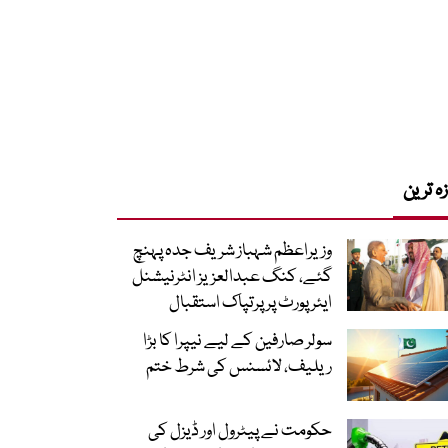
زہ ترین
وزیراعظم شہباز شریف جدہ پہنچ
گئے، کنگ عبدالعزیز انٹرنیشنل
ایئر پورٹ پر پرتپاک استقبال
سولر صارفین کے لیے نیپرا کا بڑا
ریلیف، لائسنس کی شرط ختم
حکومت نے پیٹرول اور ڈیزل کی