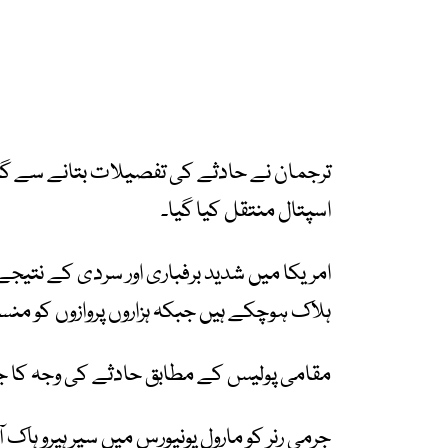
ترجمان نے حادثے کی تفصیلات بتانے سے گریز 
اسپتال منتقل کیا گیا۔
امریکا میں شدید برفباری اور سردی کے نتی
ہلاک ہوچکے ہیں جبکہ ہزاروں پروازوں کو منسو
مقامی پولیس کے مطابق حادثے کی وجہ کا جائ
جرمی رنر کو مارول یونیورس میں سپر ہیرو ہاک ا