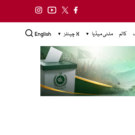
کالم
ملٹی میڈیا
X چینلز
English