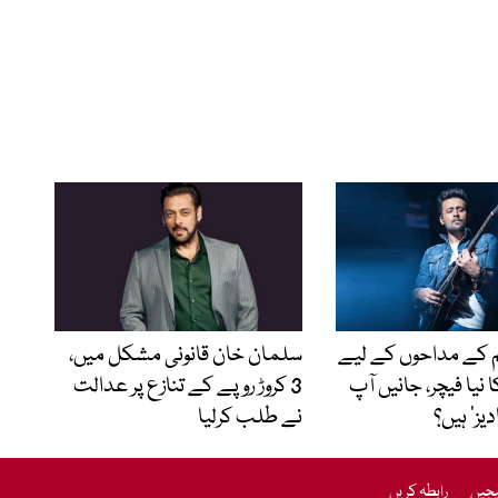
کے مداحوں کے لیے
سلمان خان قانونی مشکل میں،
ا نیا فیچر، جانیں آپ
3 کروڑ روپے کے تنازع پر عدالت
یز’ ہیں؟
نے طلب کرلیا
یجیں
رابطہ کریں