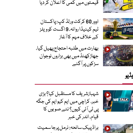
قیمتوں میں کمی کا اعلان کر دیا
اوور 60 کرکٹ ورلڈ کپ: پاکستان
ٹیم کینیڈا روانہ، 9 اگست کو ویلز
کے خلاف مہم کا آغاز
بھارت میں طلبہ احتجاج پھیل گیا،
جھاڑکھنڈ میں بھی ہزاروں نوجوان
سڑکوں پر آگئے
ڈیو
شہبازشریف کا مستقبل کیا؟ بڑی
خبر، کراچی میں ایم کیو ایم کی جگہ
پی ٹی آئی کیوں؟ نئے صوبوں کا
قیام، اندر کی خبر
براڈ پیک سانحہ: نرمل پرجا سمیت