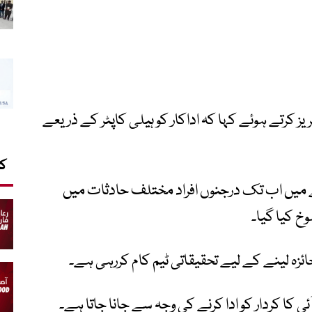
کرتے ہوئے کہا کہ اداکار کو ہیلی کاپٹر کے ذریعے
کا
جے میں اب تک درجنوں افراد مختلف حادثات میں
خ کیا گیا۔
زہ لینے کے لیے تحقیقاتی ٹیم کام کررہی ہے۔
ٓئی کا کردار کو ادا کرنے کی وجہ سے جانا جاتا ہے۔