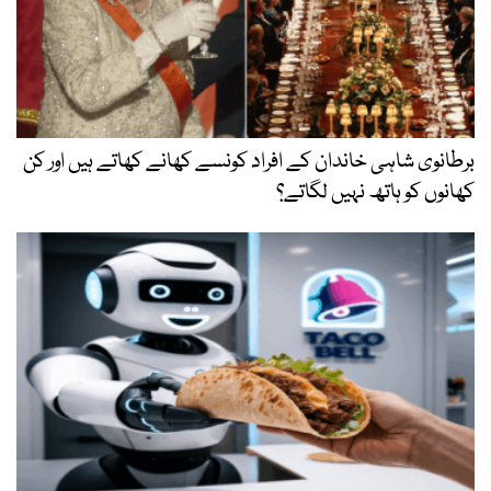
برطانوی شاہی خاندان کے افراد کونسے کھانے کھاتے ہیں اور کن
کھانوں کو ہاتھ نہیں لگاتے؟