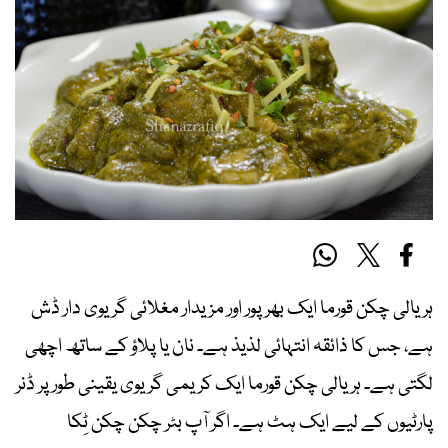
ہریالی چکن قورما ایک بھرپور اور مزیدار مغلائی گریوی دار ڈش
ہے، جس کا ذائقہ انتہائی لذیذ ہے۔ نان یا پلاؤ کے ساتھ اچھی
لگتی ہے۔ ہریالی چکن قورما ایک کریمی گریوی یقینی طور پر ڈنر
پارٹیوں کے لیے ایک ہٹ ہے۔ اگر آپ بٹر چکن چکن ٹِکا