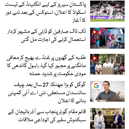
پاکستان سیریز کے لیے انگلینڈ کے ٹیسٹ
اسکواڈ کا اعلان، اسٹوکس کے بعد نئے دور
کا آغاز
ٹک ٹاک صارفین کو ڈزنی کے مشہور کردار
استعمال کرنے کی اجازت مل گئی
طلبہ کے گھروں پر غنڈے بھیج کر معافی
مانگنے پر مجبور کیا گیا، راہول گاندھی کا
مودی حکومت پر شدید حملہ
گوگل کو بڑا جھٹکا، 27 سال بعد چیف
سائنسدان مستعفی، نئی اے آئی کمپنی
بنانے کا اعلان
قائم مقام گورنر پنجاب سے آذربائیجان کے
سبکدوش سفیر کی الوداعی ملاقات