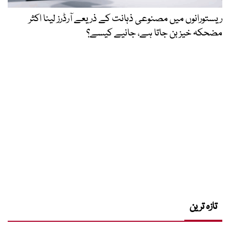
ریستورانوں میں مصنوعی ذہانت کے ذریعے آرڈرز لینا اکثر
مضحکہ خیز بن جاتا ہے، جانیے کیسے؟
تازہ ترین