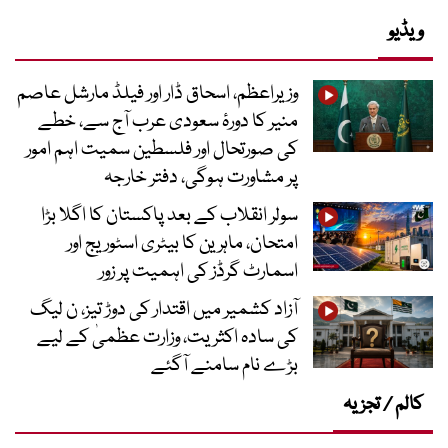
ویڈیو
وزیراعظم، اسحاق ڈار اور فیلڈ مارشل عاصم
منیر کا دورۂ سعودی عرب آج سے، خطے
کی صورتحال اور فلسطین سمیت اہم امور
پر مشاورت ہوگی، دفتر خارجہ
سولر انقلاب کے بعد پاکستان کا اگلا بڑا
امتحان، ماہرین کا بیٹری اسٹوریج اور
اسمارٹ گرڈز کی اہمیت پر زور
آزاد کشمیر میں اقتدار کی دوڑ تیز، ن لیگ
کی سادہ اکثریت، وزارت عظمیٰ کے لیے
بڑے نام سامنے آگئے
کالم / تجزیہ