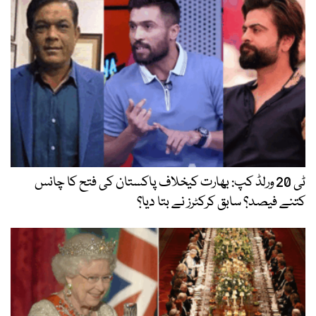
ٹی 20 ورلڈ کپ: بھارت کیخلاف پاکستان کی فتح کا چانس
کتنے فیصد؟ سابق کرکٹرز نے بتا دیا؟