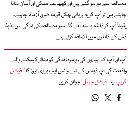
مصالحہ سے بور ہو گئے ہیں اور کچھ غیر ملکی اور آسان بنانا
چاہتے ہیں تو آپ کو یہ ہریالی چکن قورما ضرور آزمانا چاہیے۔
یقیناً آپ کو ذائقہ پسند آئے گا۔ سبز مصالحہ کی تازگی اس لذیذ
ڈش کے ذائقوں میں اضافہ کرتی ہے۔
آپ اور آپ کے پیاروں کی روزمرہ زندگی کو متاثر کرسکنے والے
واقعات کی اپ ڈیٹس کے لیے واٹس ایپ پر وی نیوز کا ’
آفیشل
گروپ
‘ یا ’
آفیشل چینل
‘ جوائن کریں