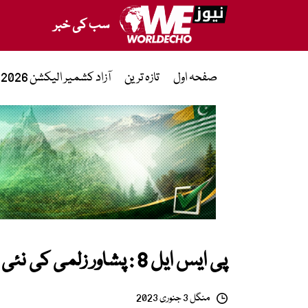
سب کی خبر
صفحہ اول
تازہ ترین
آزاد کشمیر الیکشن 2026
پی ایس ایل 8 : پشاور زلمی کی نئی کٹ لانچ کر دی گئی
منگل 3 جنوری 2023