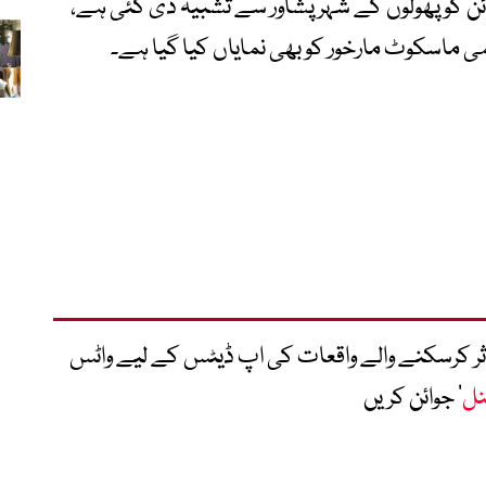
ائن کو پھولوں کے شہر پشاور سے تشبیہ دی گئی ہے،
می ماسکوٹ مارخور کو بھی نمایاں کیا گیا ہے۔
متاثر کرسکنے والے واقعات کی اپ ڈیٹس کے لیے واٹس
نل
‘ جوائن کریں