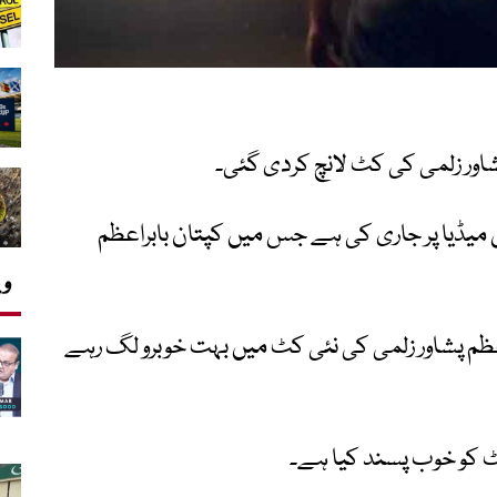
 میڈیا پر جاری کی ہے جس میں کپتان بابراعظم
وی
اعظم پشاور زلمی کی نئی کٹ میں بہت خوبرو لگ رہے
ٹ کو خوب پسند کیا ہے۔