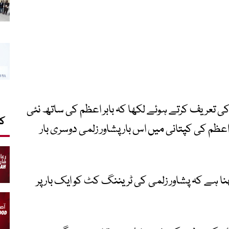
 تعریف کرتے ہوئے لکھا کہ بابر اعظم کی ساتھ نئی
کا
اعظم کی کپتانی میں اس بار پشاور زلمی دوسری بار
ا ہے کہ پشاور زلمی کی ٹریننگ کٹ کو ایک بار پر