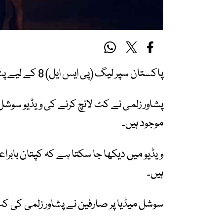
پاکستان سپر لیگ (پی ایس ایل) 8 کے لیے پشاور زلمی کی کٹ لانچ کردی گئی۔
پشاور زلمی نے کٹ لانچ کرنے کی ویڈیو سوشل
موجود ہیں۔
ویڈیو میں دیکھا جا سکتا ہے کہ کپتان بابر
ہیں۔
سوشل میڈیا پر صارفین نے پشاور زلمی کی ک