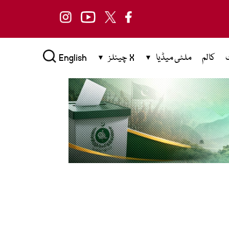
کالم
ملٹی میڈیا
X چینلز
English