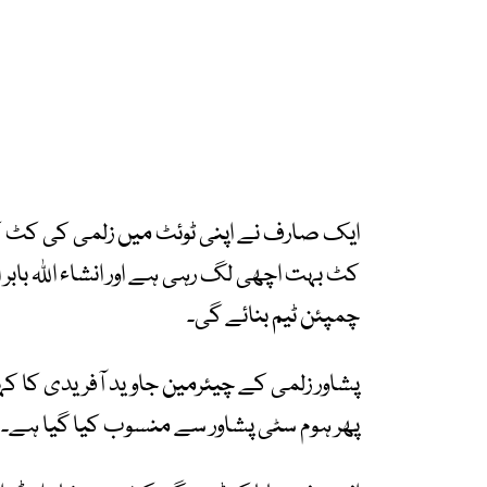
ایک صارف نے اپنی ٹوئٹ میں زلمی کی کٹ کی
کٹ بہت اچھی لگ رہی ہے اور انشاء اللہ بابر 
چمپئن ٹیم بنائے گی۔
پشاور زلمی کے چیئرمین جاوید آفریدی کا کہن
پھر ہوم سٹی پشاور سے منسوب کیا گیا ہے۔