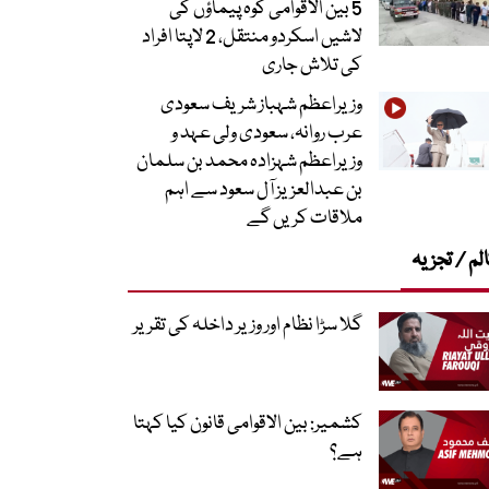
5 بین الاقوامی کوہ پیماؤں کی
لاشیں اسکردو منتقل، 2 لاپتا افراد
کی تلاش جاری
وزیراعظم شہباز شریف سعودی
عرب روانہ، سعودی ولی عہد و
وزیراعظم شہزادہ محمد بن سلمان
بن عبدالعزیز آل سعود سے اہم
ملاقات کریں گے
لم / تجزیہ
گلا سڑا نظام اور وزیر داخلہ کی تقریر
کشمیر: بین الاقوامی قانون کیا کہتا
ہے؟