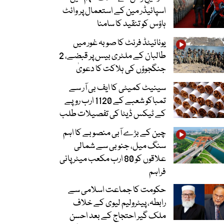
اسپائیڈر مین کے استعمال پر وائٹ
ہاؤس کو تنقید کا سامنا
یونائیٹڈ فرنٹ کا صوبہ غور میں
طالبان کے ملٹری بیس پر قبضے، 2
جنگجوؤں کی ہلاکت کا دعویٰ
سینیٹ کمیٹی کا ایف بی آر سے
تمباکو شعبے کے 1120 ارب روپے
کے ٹیکس ڈیٹا کی تفصیلات طلب
چین کے بڑے آبی منصوبے کا اہم
سنگ میل، جنوبی سے شمالی
علاقوں کو 80 ارب مکعب میٹر پانی
فراہم
حکومت کا جماعت اسلامی سے
رابطہ، پیٹرولیم لیوی کے خلاف
ملک گیر احتجاج کے بعد احسن