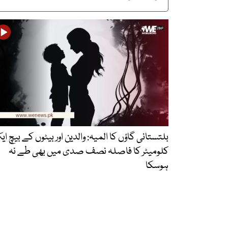
بلتستانی گاؤں کا المیہ: والدین اور بیٹوں کے بیچ ا
کلومیٹر کا فاصلہ نصف صدی میں بھی طے نہ
ہوسکا