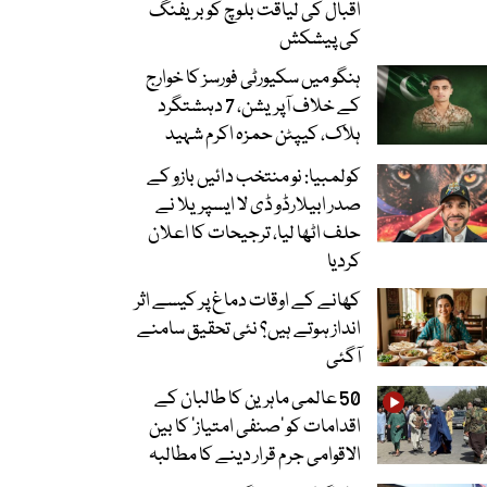
اقبال کی لیاقت بلوچ کو بریفنگ
کی پیشکش
ہنگو میں سکیورٹی فورسز کا خوارج
کے خلاف آپریشن، 7 دہشتگرد
ہلاک، کیپٹن حمزہ اکرم شہید
کولمبیا: نو منتخب دائیں بازو کے
صدر ابیلارڈو ڈی لا ایسپریلا نے
حلف اٹھا لیا، ترجیحات کا اعلان
کردیا
کھانے کے اوقات دماغ پر کیسے اثر
انداز ہوتے ہیں؟ نئی تحقیق سامنے
آگئی
50 عالمی ماہرین کا طالبان کے
اقدامات کو ’صنفی امتیاز‘ کا بین
الاقوامی جرم قرار دینے کا مطالبہ