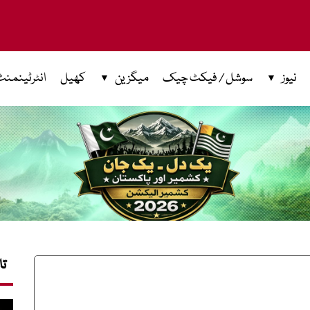
نیوز
سوشل / فیکٹ چیک
میگزین
کھیل
انٹرٹینمنٹ
تا