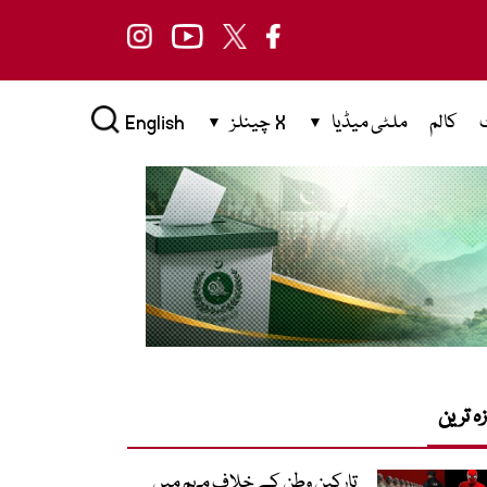
کالم
ملٹی میڈیا
X چینلز
English
زہ ترین
تارکینِ وطن کے خلاف مہم میں