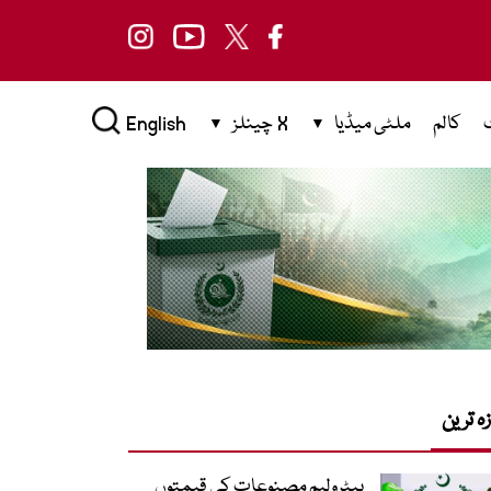
کالم
ملٹی میڈیا
X چینلز
English
زہ ترین
پیٹرولیم مصنوعات کی قیمتوں