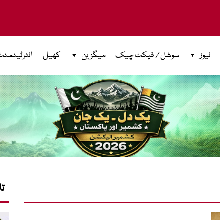
نیوز
سوشل / فیکٹ چیک
میگزین
کھیل
انٹرٹینمنٹ
تا