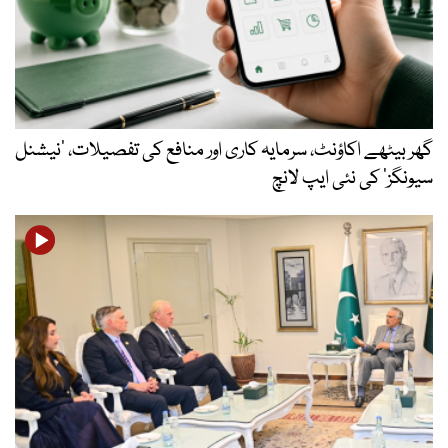
گھر بیٹھے اکاؤنٹ، سرمایہ کاری اور منافع کی تفصیلات، ’نیشنل
سیونگز‘ کی نئی ایپ لانچ