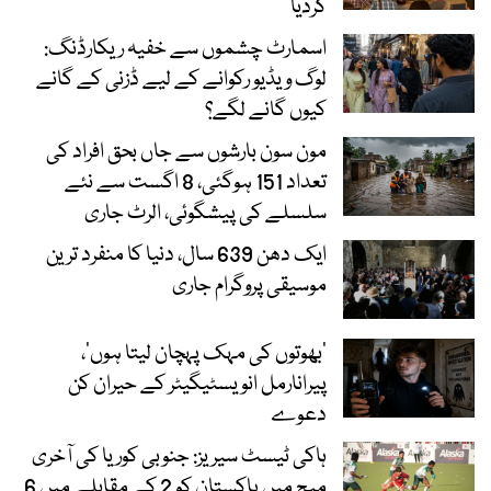
کردیا
اسمارٹ چشموں سے خفیہ ریکارڈنگ:
لوگ ویڈیو رکوانے کے لیے ڈزنی کے گانے
کیوں گانے لگے؟
مون سون بارشوں سے جاں بحق افراد کی
تعداد 151 ہوگئی، 8 اگست سے نئے
سلسلے کی پیشگوئی، الرٹ جاری
ایک دھن 639 سال، دنیا کا منفرد ترین
موسیقی پروگرام جاری
‘بھوتوں کی مہک پہچان لیتا ہوں’،
پیرانارمل انویسٹیگیٹر کے حیران کن
دعوے
ہاکی ٹیسٹ سیریز: جنوبی کوریا کی آخری
میچ میں پاکستان کو 2 کے مقابلے میں 6