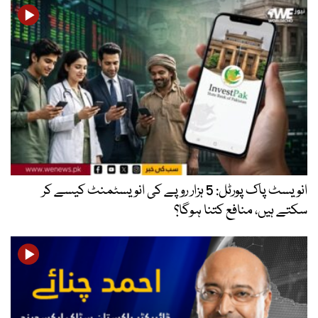
انویسٹ پاک پورٹل: 5 ہزار روپے کی انویسٹمنٹ کیسے کر
سکتے ہیں، منافع کتنا ہوگا؟