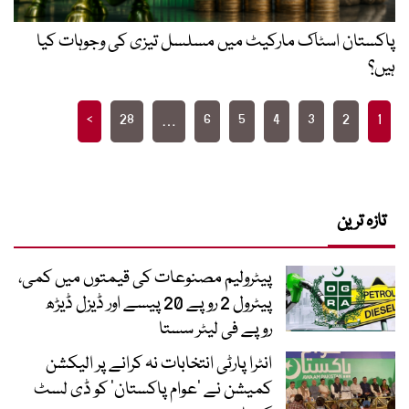
پاکستان اسٹاک مارکیٹ میں مسلسل تیزی کی وجوہات کیا
ہیں؟
Posts
>
28
6
5
4
3
2
1
…
pagination
تازہ ترین
پیٹرولیم مصنوعات کی قیمتوں میں کمی،
پیٹرول 2 روپے 20 پیسے اور ڈیزل ڈیڑھ
روپے فی لیٹر سستا
انٹرا پارٹی انتخابات نہ کرانے پر الیکشن
کمیشن نے ’عوام پاکستان‘ کو ڈی لسٹ