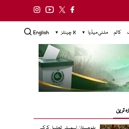
کالم
ملٹی میڈیا
X چینلز
English
زہ ترین
بلوچستان اسمبلی تحلیل کرکے