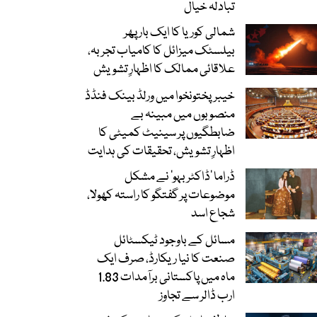
تبادلہ خیال
شمالی کوریا کا ایک بار پھر
بیلسٹک میزائل کا کامیاب تجربہ،
علاقائی ممالک کا اظہارِ تشویش
خیبرپختونخوا میں ورلڈ بینک فنڈڈ
منصوبوں میں مبینہ بے
ضابطگیوں پر سینیٹ کمیٹی کا
اظہارِ تشویش، تحقیقات کی ہدایت
ڈراما ’ڈاکٹر بہو‘ نے مشکل
موضوعات پر گفتگو کا راستہ کھولا،
شجاع اسد
مسائل کے باوجود ٹیکسٹائل
صنعت کا نیا ریکارڈ، صرف ایک
ماہ میں پاکستانی برآمدات 1.83
ارب ڈالر سے تجاوز