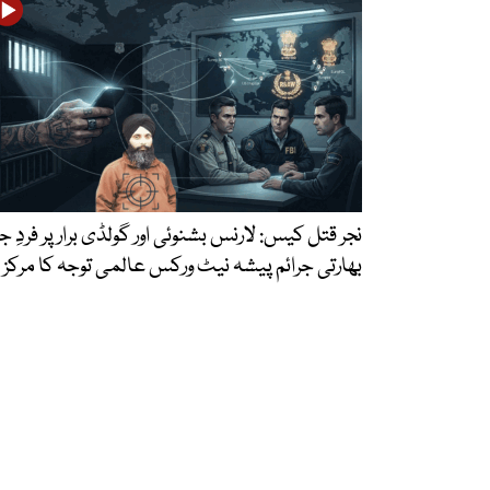
نجر قتل کیس: لارنس بشنوئی اور گولڈی برار پر فردِ جر
بھارتی جرائم پیشہ نیٹ ورکس عالمی توجہ کا مرکز