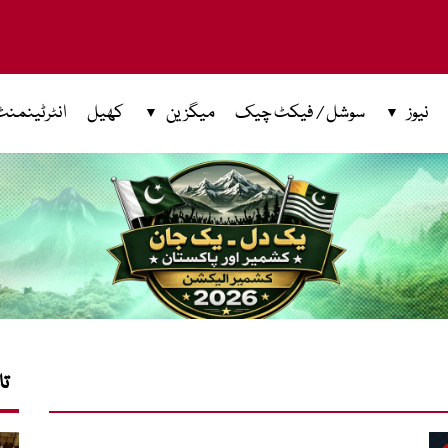
نیوز
سوشل / فیکٹ چیک
میگزین
کھیل
انٹرٹینمنٹ
تا