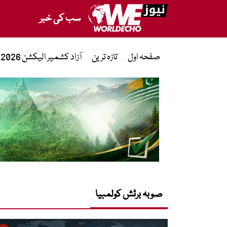
سب کی خبر
صفحہ اول
تازہ ترین
آزاد کشمیر الیکشن 2026
صوبہ برٹش کولمبیا