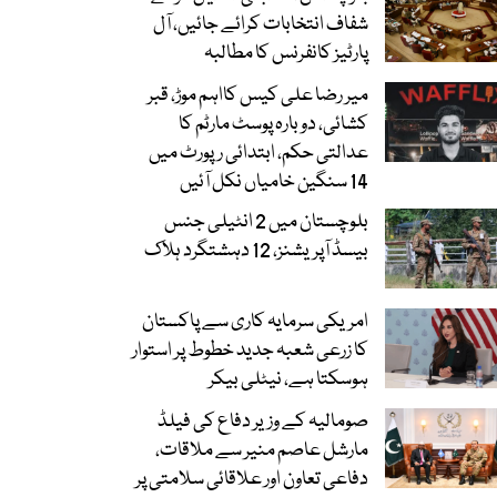
شفاف انتخابات کرائے جائیں، آل
پارٹیز کانفرنس کا مطالبہ
میر رضا علی کیس کااہم موڑ، قبر
کشائی، دوبارہ پوسٹ مارٹم کا
عدالتی حکم، ابتدائی رپورٹ میں
14 سنگین خامیاں نکل آئیں
بلوچستان میں 2 انٹیلی جنس
بیسڈ آپریشنز، 12 دہشتگرد ہلاک
امریکی سرمایہ کاری سے پاکستان
کا زرعی شعبہ جدید خطوط پر استوار
ہوسکتا ہے، نیٹلی بیکر
صومالیہ کے وزیر دفاع کی فیلڈ
مارشل عاصم منیر سے ملاقات،
دفاعی تعاون اور علاقائی سلامتی پر