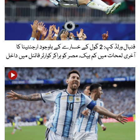
فٹبال ورلڈ کپ: 2 گول کے خسارے کے باوجود ارجنٹینا کا
آخری لمحات میں کم بیک، مصر کو ہراکر کوارٹر فائنل میں داخل