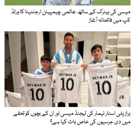
میسی کی ہیٹرک کے ساتھ عالمی چیمپیئن ارجنٹینا کا ورلڈ
کپ میں فاتحانہ آغاز
برازیلی اسٹار نیما‌ر کی لیجنڈ میسی اور ان کے بچوں کو تحفے
میں دی جرسیوں کی خاص بات کیا ہے؟