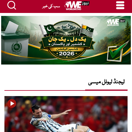
سب کی خبر
لیجنڈ لیونل میسی