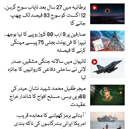
برطانیہ میں 27 سال بعد نایاب سورج گرہن،
12 اگست کو سورج 93 فیصد تک چھپ
جائے گا
صارفین پر 9 ارب 80 کروڑ روپے کا نیا بوجھ،
نیپرا کا فی یونٹ بجلی 75 پیسے مہنگی
کرنے کا فیصلہ
تائیوان میں سالانہ جنگی مشقیں، صدر
لائی نے ساحلی دفاعی کارروائیوں کا جائزہ
لیا
میجر طفیل محمد شہید نشانِ حیدر کی
68ویں برسی، مسلح افواج کا شاندار خراجِ
عقیدت
’ آبنائے ہرمز کھولنے کا معاہدہ قریب،
امریکا ایرانی بندرگاہوں کی ناکہ بندی