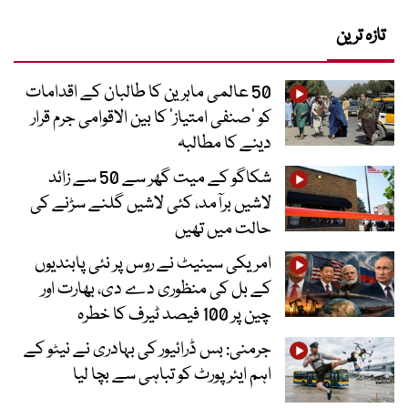
تازہ ترین
50 عالمی ماہرین کا طالبان کے اقدامات
کو ’صنفی امتیاز‘ کا بین الاقوامی جرم قرار
دینے کا مطالبہ
شکاگو کے میت گھر سے 50 سے زائد
لاشیں برآمد، کئی لاشیں گلنے سڑنے کی
حالت میں تھیں
امریکی سینیٹ نے روس پر نئی پابندیوں
کے بل کی منظوری دے دی، بھارت اور
چین پر 100 فیصد ٹیرف کا خطرہ
جرمنی: بس ڈرائیور کی بہادری نے نیٹو کے
اہم ایئرپورٹ کو تباہی سے بچا لیا