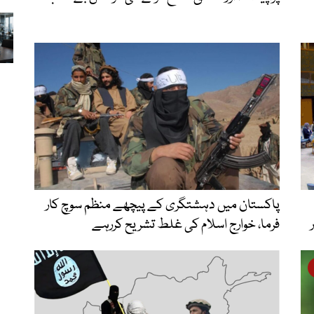
پاکستان میں دہشتگری کے پیچھے منظم سوچ کار
فرما، خوارج اسلام کی غلط تشریح کررہے