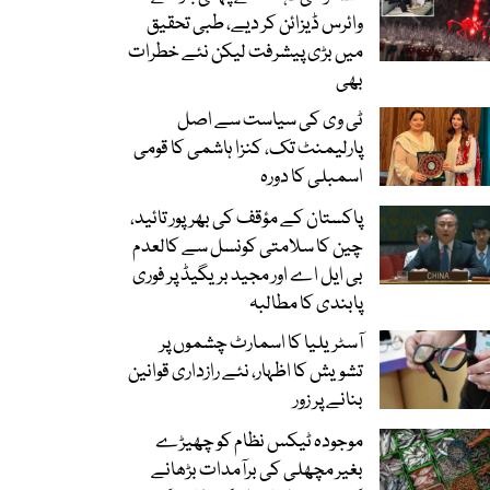
وائرس ڈیزائن کر دیے، طبی تحقیق
میں بڑی پیشرفت لیکن نئے خطرات
بھی
ٹی وی کی سیاست سے اصل
پارلیمنٹ تک، کنزا ہاشمی کا قومی
اسمبلی کا دورہ
پاکستان کے مؤقف کی بھرپور تائید،
چین کا سلامتی کونسل سے کالعدم
بی ایل اے اور مجید بریگیڈ پر فوری
پابندی کا مطالبہ
آسٹریلیا کا اسمارٹ چشموں پر
تشویش کا اظہار، نئے رازداری قوانین
بنانے پر زور
موجودہ ٹیکس نظام کو چھیڑے
بغیر مچھلی کی برآمدات بڑھانے