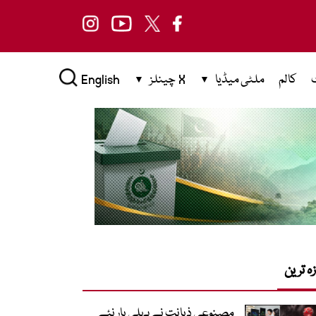
کالم
ملٹی میڈیا
X چینلز
English
زہ ترین
مصنوعی ذہانت نے پہلی بار نئے