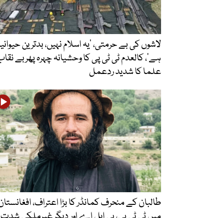
لاشوں کی بے حرمتی، ’یہ اسلام نہیں، بدترین حیوان
ہے‘، کالعدم ٹی ٹی پی کا وحشیانہ چہرہ پھربے نقاب
علما کا شدید ردعمل
طالبان کے منحرف کمانڈر کا بڑا اعتراف، افغانستان
میں ٹی ٹی پی، بی ایل اے اور دیگر غیرملکی شدت