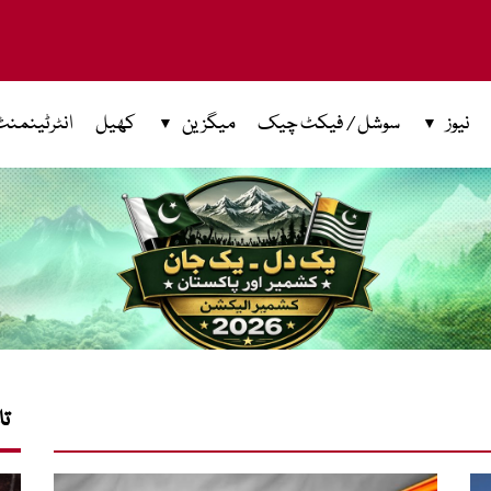
نیوز
سوشل / فیکٹ چیک
میگزین
کھیل
انٹرٹینمنٹ
تا