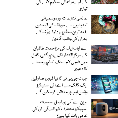
کے لیے مراعاتی اسکیم لانے کی
تیاری
عالمی تنازعات اور موسمیاتی
تبدیلیوں سے خوراک کی قیمتیں
بلند ترین سطح پر، دنیا بھوک کے
بحران کی جانب گامزن
اے ایف ایف کی مزاحمت طالبان
کے مرکز اقتدار تک پہنچ گئی، کابل
میں فوجی لاجسٹک نظام پر حملے
کا دعویٰ
چیٹ جی پی ٹی کا نیا فیچر، صارفین
ایک کلک سے اے آئی اسٹیکرز
واٹس ایپ پر منتقل کرسکیں گے
اوپن اے آئی پورٹیبل اسمارٹ
اسپیکرز متعارف کروائے گی، ان کی
خاص بات کیا ہے؟