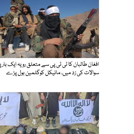
افغان طالبان کا ٹی ٹی پی سے متعلق رویہ ایک بار پ
سوالات کی زد میں، مائیکل کوگلمین بول پڑے