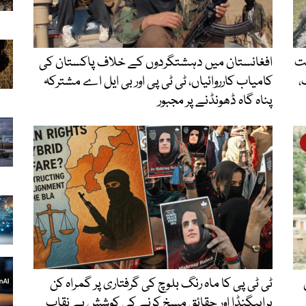
یت
افغانستان میں دہشتگردوں کے خلاف پاکستان کی
،
کامیاب کارروائیاں، ٹی ٹی پی اور بی ایل اے مشترکہ
پناہ گاہ ڈھونڈنے پر مجبور
ٹی ٹی پی کا ماہ رنگ بلوچ کی گرفتاری پر گمراہ کن
پراپیگنڈا اور حقائق مسخ کرنے کی کوشش بے نقاب