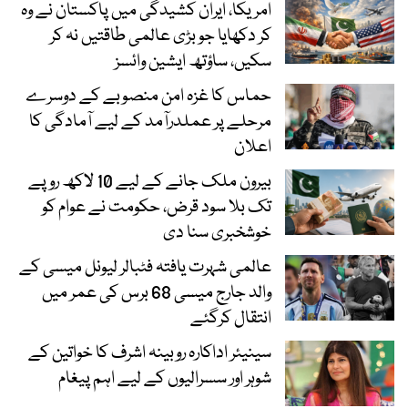
امریکا، ایران کشیدگی میں پاکستان نے وہ
کر دکھایا جو بڑی عالمی طاقتیں نہ کر
سکیں، ساؤتھ ایشین وائسز
حماس کا غزہ امن منصوبے کے دوسرے
مرحلے پر عملدرآمد کے لیے آمادگی کا
اعلان
بیرون ملک جانے کے لیے 10 لاکھ روپے
تک بلا سود قرض، حکومت نے عوام کو
خوشخبری سنا دی
عالمی شہرت یافتہ فٹبالر لیونل میسی کے
والد جارج میسی 68 برس کی عمر میں
انتقال کرگئے
سینیئر اداکارہ روبینہ اشرف کا خواتین کے
شوہر اور سسرالیوں کے لیے اہم پیغام