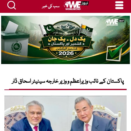
سب کی خبر
پاکستان کے نائب وزیراعظم و وزیر خارجہ سینیٹر اسحاق ڈار