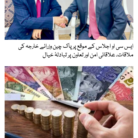
ایس سی او اجلاس کے موقع پر پاک چین وزرائے خارجہ کی
ملاقات، علاقائی امن اور تعاون پر تبادلۂ خیال