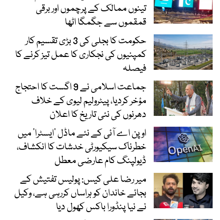
تینوں ممالک کے پرچموں اور برقی
قمقموں سے جگمگا اٹھا
حکومت کا بجلی کی 3 بڑی تقسیم کار
کمپنیوں کی نجکاری کا عمل تیز کرنے کا
فیصلہ
جماعت اسلامی نے 9 اگست کا احتجاج
مؤخر کردیا، پیٹرولیم لیوی کے خلاف
دھرنوں کی نئی تاریخ کا اعلان
اوپن اے آئی کے نئے ماڈل ’ایسٹرا‘ میں
خطرناک سیکیورٹی خدشات کا انکشاف،
ڈیولپنگ کام عارضی معطل
میر رضا علی کیس: پولیس تفتیش کے
بجائے خاندان کو ہراساں کررہی ہے، وکیل
نے نیا پنڈورا باکس کھول دیا