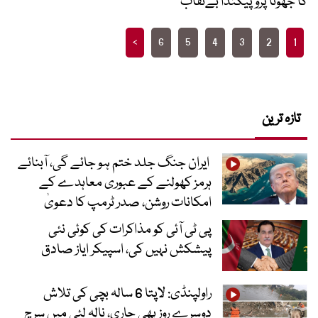
کا جھوٹا پروپیگنڈا بےنقاب
Posts
>
6
5
4
3
2
1
pagination
تازہ ترین
ایران جنگ جلد ختم ہو جائے گی، آبنائے
ہرمز کھولنے کے عبوری معاہدے کے
امکانات روشن، صدر ٹرمپ کا دعویٰ
پی ٹی آئی کو مذاکرات کی کوئی نئی
پیشکش نہیں کی، اسپیکر ایاز صادق
راولپنڈی: لاپتا 6 سالہ بچی کی تلاش
دوسرے روز بھی جاری، نالہ لئی میں سرچ