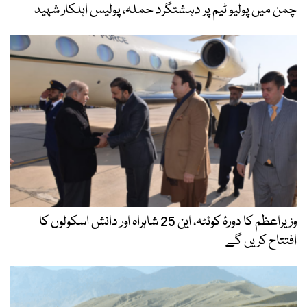
چمن میں پولیو ٹیم پر دہشتگرد حملہ، پولیس اہلکار شہید
وزیراعظم کا دورۂ کوئٹہ، این 25 شاہراہ اور دانش اسکولوں کا
افتتاح کریں گے