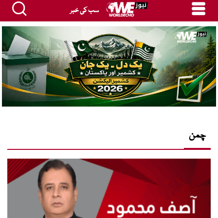
سب کی خبر
چمن