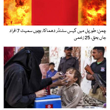
چمن: طور پل میں گیس سلنڈر دھماکا، بچوں سمیت 7 افراد
جاں بحق، 25 زخمی