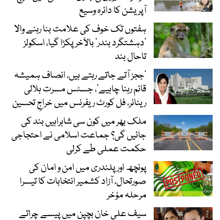
آپریشن کا دائرہ وسیع
ہفتوں تک خوف کی علامت بنا رہنے والا
‘دہشتگرد بندر’ بالآخر پکڑا گیا، اسکولز
تاحال بند
’ججز آتے جاتے رہتے ہیں، انصاف ہمیشہ
قائم رہنا چاہیے‘، جسٹس مسرت ہلالی
ریٹائر، فل کورٹ ریفرنس میں خراجِ تحسین
ملک بھر میں کون سی شاہراہیں بند کی
جائیں گی؟ جماعت اسلامی نے احتجاجی
حکمت عملی طے کرلی
پونچھ اور پلندری میں امن و امان کی
صورتحال، آزاد کشمیر انتخابات کا تیسرا
مرحلہ مؤخر
سیف علی خان بچپن میں پیسے چراتے