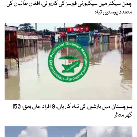
چمن سیکٹر میں سیکیورٹی فورسز کی کارروائی، افغان طالبان کی
متعدد پوسٹیں تباہ
بلوچستان میں بارشوں کی تباہ کاریاں، 9 افراد جاں بحق، 150
گھر متاثر