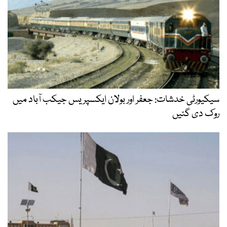
سیکیورٹی خدشات: جعفر اور بولان ایکسپریس جیکب آباد میں
روک دی گئیں