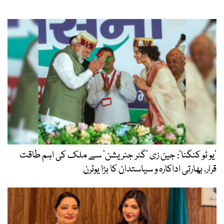
’یو ٹو کنگنا‘: جین زی ’گٹر جنریشن‘ سے ملک کی اہم طاقت
قرار، بھارتی اداکارہ و سیاستدان کا بڑا یوٹرن