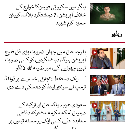
ہنگو میں سکیورٹی فورسز کا خوارج کے
خلاف آپریشن، 7 دہشتگرد ہلاک، کیپٹن
حمزہ اکرم شہید
ویڈیو
بلوچستان میں جہاں ضرورت پڑی فل فلیج
آپریشن ہوگا، دہشتگردوں کو کسی صورت
نہیں چھوڑیں گے، میر ضیاء اللہ لانگو
’۔۔۔ ایک دستخط‘: تجارتی خسارے پر ڈونلڈ
ٹرمپ نے سوئٹزر لینڈ کو دھمکی دے دی
سعودی عرب، پاکستان اور ترکیہ کے
درمیان ’مکہ مکرمہ مشترکہ دفاعی
معاہدہ‘ طے، کسی ایک پر حملہ تینوں پر