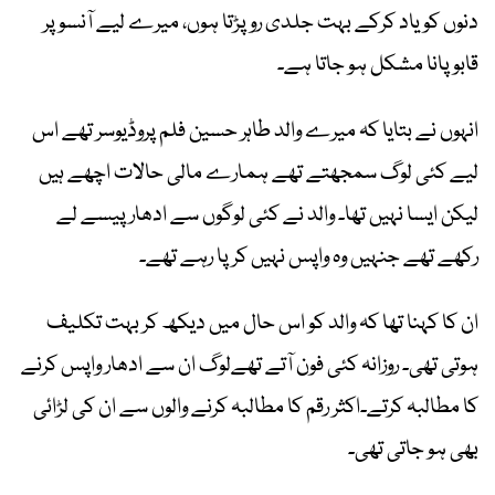
دنوں کو یاد کرکے بہت جلدی رو پڑتا ہوں، میرے لیے آنسو پر
قابو پانا مشکل ہو جاتا ہے۔
انہوں نے بتایا کہ میرے والد طاہر حسین فلم پروڈیوسر تھے اس
لیے کئی لوگ سمجھتے تھے ہمارے مالی حالات اچھے ہیں
لیکن ایسا نہیں تھا۔ والد نے کئی لوگوں سے ادھار پیسے لے
رکھے تھے جنہیں وہ واپس نہیں کرپا رہے تھے۔
ان کا کہنا تھا کہ والد کو اس حال میں دیکھ کر بہت تکلیف
ہوتی تھی۔ روزانہ کئی فون آتے تھےلوگ ان سے ادھار واپس کرنے
کا مطالبہ کرتے۔اکثر رقم کا مطالبہ کرنے والوں سے ان کی لڑائی
بھی ہو جاتی تھی۔