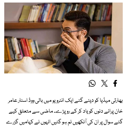
بھارتی میڈیا کو دیئے گئے ایک انٹرویو میں بالی ووڈ اسٹار عامر
خان پرانے دنوں کو یاد کر کے روپڑے۔ ماضی سے متعلق کیے
گئے سوال پر ان کی آنکھیں نم ہو گئیں انہوں نے کہامیں گزرے