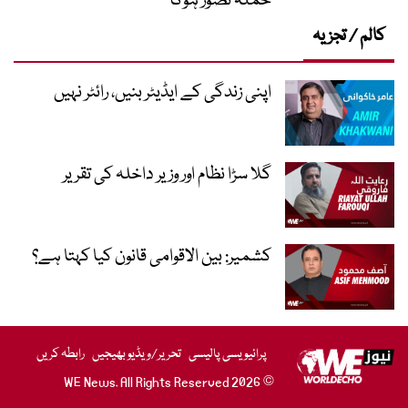
حملہ تصور ہوگا
کالم / تجزیہ
اپنی زندگی کے ایڈیٹر بنیں، رائٹر نہیں
گلا سڑا نظام اور وزیر داخلہ کی تقریر
کشمیر: بین الاقوامی قانون کیا کہتا ہے؟
پرائیویسی پالیسی
تحریر/ویڈیو بھیجیں
رابطہ کریں
© 2026 WE News. All Rights Reserved