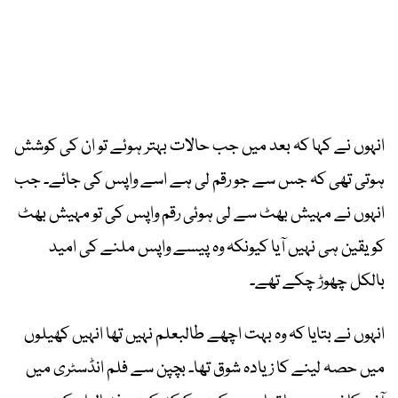
انہوں نے کہا کہ بعد میں جب حالات بہتر ہوئے تو ان کی کوشش
ہوتی تھی کہ جس سے جو رقم لی ہے اسے واپس کی جائے۔ جب
انہوں نے مہیش بھٹ سے لی ہوئی رقم واپس کی تو مہیش بھٹ
کو یقین ہی نہیں آیا کیونکہ وہ پیسے واپس ملنے کی امید
بالکل چھوڑ چکے تھے۔
انہوں نے بتایا کہ وہ بہت اچھے طالبعلم نہیں تھا انہیں کھیلوں
میں حصہ لینے کا زیادہ شوق تھا۔ بچپن سے فلم انڈسٹری میں