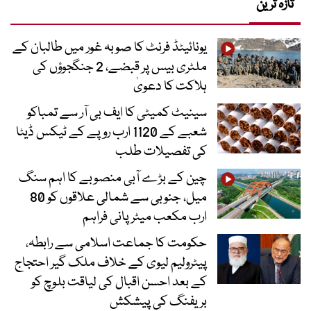
تازہ ترین
یونائیٹڈ فرنٹ کا صوبہ غور میں طالبان کے
ملٹری بیس پر قبضے، 2 جنگجوؤں کی
ہلاکت کا دعویٰ
سینیٹ کمیٹی کا ایف بی آر سے تمباکو
شعبے کے 1120 ارب روپے کے ٹیکس ڈیٹا
کی تفصیلات طلب
چین کے بڑے آبی منصوبے کا اہم سنگ
میل، جنوبی سے شمالی علاقوں کو 80
ارب مکعب میٹر پانی فراہم
حکومت کا جماعت اسلامی سے رابطہ،
پیٹرولیم لیوی کے خلاف ملک گیر احتجاج
کے بعد احسن اقبال کی لیاقت بلوچ کو
بریفنگ کی پیشکش