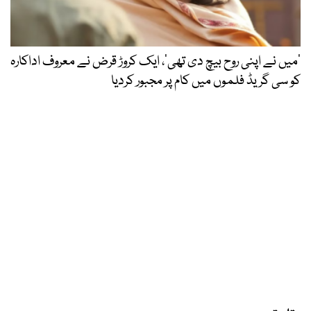
’میں نے اپنی روح بیچ دی تھی‘، ایک کروڑ قرض نے معروف اداکارہ
کو سی گریڈ فلموں میں کام پر مجبور کردیا