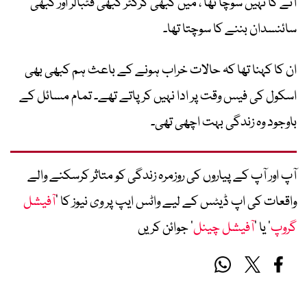
آنے کا نہیں سوچا تھا ، میں کبھی کرکٹر کبھی فٹبالر اور کبھی
سائنسدان بننے کا سوچتا تھا۔
ان کا کہنا تھا کہ حالات خراب ہونے کے باعث ہم کبھی بھی
اسکول کی فیس وقت پر ادا نہیں کر پاتے تھے۔ تمام مسائل کے
باوجود وہ زندگی بہت اچھی تھی۔
آپ اور آپ کے پیاروں کی روزمرہ زندگی کو متاثر کرسکنے والے
واقعات کی اپ ڈیٹس کے لیے واٹس ایپ پر وی نیوز کا ’
آفیشل
گروپ
‘ یا ’
آفیشل چینل
‘ جوائن کریں