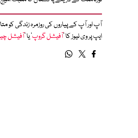
آپ اور آپ کے پیاروں کی روزمرہ زندگی کو 
ایپ پر وی نیوز کا ’
آفیشل گروپ
‘ یا ’
آفیشل چی