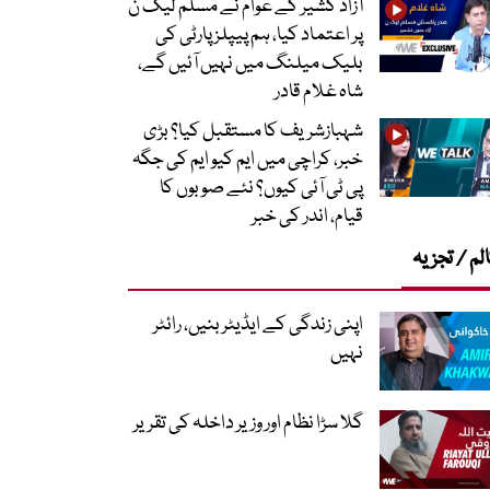
آزاد کشیر کے عوام نے مسلم لیگ ن
پر اعتماد کیا، ہم پیپلز پارٹی کی
بلیک میلنگ میں نہیں آئیں گے،
شاہ غلام قادر
شہبازشریف کا مستقبل کیا؟ بڑی
خبر، کراچی میں ایم کیو ایم کی جگہ
پی ٹی آئی کیوں؟ نئے صوبوں کا
قیام، اندر کی خبر
لم / تجزیہ
اپنی زندگی کے ایڈیٹر بنیں، رائٹر
نہیں
گلا سڑا نظام اور وزیر داخلہ کی تقریر