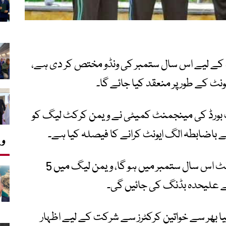
 کے لیے اس سال ستمبر کی ونڈو مختص کر دی ہے،
نٹ کے طور پر منعقد کیا جائے گا۔
 بورڈ کی مینجمنٹ کمیٹی نے ویمن کرکٹ لیگ کو
ائے باضابطہ الگ ایونٹ کرانے کا فیصلہ کیا ہے۔
وی
ذرائع کے مطابق ویمن کرکٹ لیگ کا پہلا ایونٹ اس سال ستمبر میں ہو گا، ویمن لیگ میں 5
لیے علیحدہ بڈنگ کی جائیں گی۔
نیا بھر سے خواتین کرکٹرز سے شرکت کے لیے اظہار