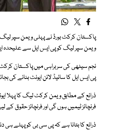
پاکستان کرکٹ بورڈ نے پہلی ویمن سپر لیگ
ویمن سپر لیگ کو پی ایس ایل سے علیحدہ ایو
نجم سیٹھی کی سربراہی میں پاکستان کرکٹ
پی ایس ایل کا سائیڈ لائن ایونٹ بنانے کی بج
فرنچائز ٹیمیں ہوں گی اور فرنچائز حقوق کے 
ذرائع کا بتانا ہے کہ پی سی بی کو پہلے ہی د