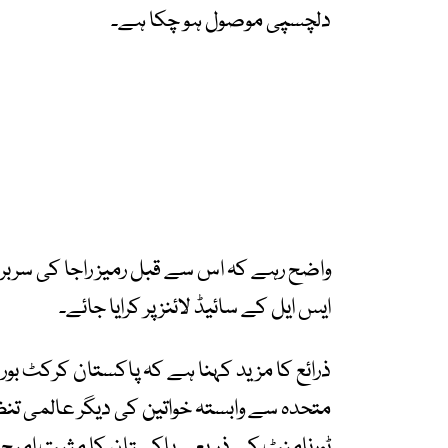
دلچسپی موصول ہو چکا ہے۔
واضح رہے کہ اس سے قبل رمیز راجا کی سربراہ
ایس ایل کے سائیڈ لائنز پر کرایا جائے۔
ذرائع کا مزید کہنا ہے کہ پاکستان کرکٹ بو
متحدہ سے وابستہ خواتین کی دیگر عالمی تنظیم
ٹورنامنٹ کے ذریعے پاکستان کا مثبت امیج 