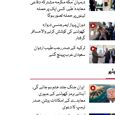
درمیان ’مکہ مکرمہ مشترکہ دفاعی
معاہدہ‘ طے، کسی ایک پر حملہ
تینوں پر حملہ تصور ہوگا
دورانِ پرواز ایمرجنسی دروازہ
کھولنے کی کوشش کرنے والا مسافر
گرفتار
ترکیہ کے صدر رجب طیب اردوان
سعودی عرب پہنچ گئے
ڈیو
ایران جنگ جلد ختم ہو جائے گی،
آبنائے ہرمز کھولنے کے عبوری
معاہدے کے امکانات روشن، صدر
ٹرمپ کا دعویٰ