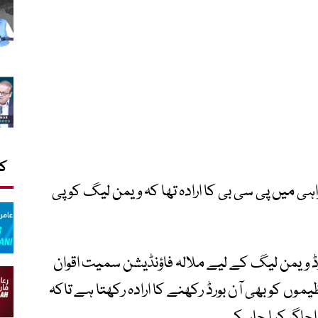
کا
ی میں پی سی بی کا ارادہ تھا کہ ویمن لیگ کو پی
رڈ ویمن لیگ کے لیے ملالہ فاؤنڈیشن سمیت اقوان
وں کو بھی آن بورڈ رکھنے کا ارادہ رکھتا ہے تاکہ
اجاگر کیا جاسکے۔