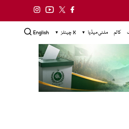
کالم
ملٹی میڈیا
X چینلز
English