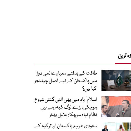
زہ ترین
طاقت کے بدلتے معیار، عالمی دوڑ
میں پاکستان کے لیے اصل چیلنجز
کیا ہیں؟
اسلام آباد میں بھی الٹی گنتی شروع
ہوچکی، بڑے لوگ کہہ رہے ہیں
نظام تباہ ہوچکا: بلاول بھٹو
سعودی عرب، پاکستان اور ترکیہ کے