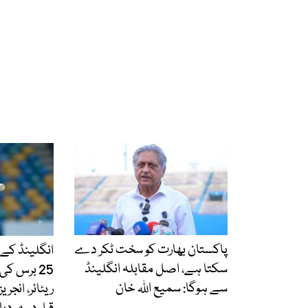
پاکستان بھارت کو سخت ٹکر دے
انگلینڈ کے ف
سکتا ہے، اصل مقابلہ انگلینڈ
25 برس ک
سے ہوگا: سمیع اللہ خان
ریٹائر، انجر