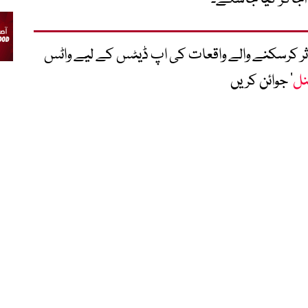
متاثر کرسکنے والے واقعات کی اپ ڈیٹس کے لیے واٹس
نل
‘ جوائن کریں