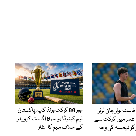
اوور 60 کرکٹ ورلڈ کپ: پاکستان
اسٹ بولر جان ٹرنر
ٹیم کینیڈا روانہ، 9 اگست کو ویلز
ی عمر میں کرکٹ سے
کے خلاف مہم کا آغاز
یز کو فیصلہ کی وجہ