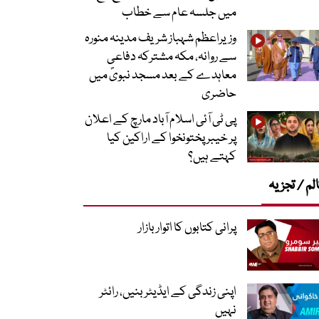
میں جلسہ عام سے خطاب
وزیراعظم شہباز شریف مدینہ منورہ
سے روانہ، مکہ مشترکہ دفاعی
معاہدے کے بعد مسجد نبویؐ میں
حاضری
پی ٹی آئی اسلام آباد مارچ کے اعلان
پر خیبر پختونخوا کے اراکین کیا
کہتے ہیں؟
لم / تجزیہ
پرانی کتابوں کا اتوار بازار
اپنی زندگی کے ایڈیٹر بنیں، رائٹر
نہیں