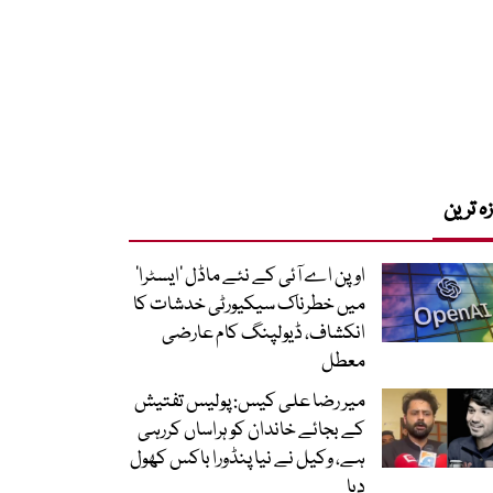
زہ ترین
اوپن اے آئی کے نئے ماڈل ’ایسٹرا‘
میں خطرناک سیکیورٹی خدشات کا
انکشاف، ڈیولپنگ کام عارضی
معطل
میر رضا علی کیس: پولیس تفتیش
کے بجائے خاندان کو ہراساں کررہی
ہے، وکیل نے نیا پنڈورا باکس کھول
دیا