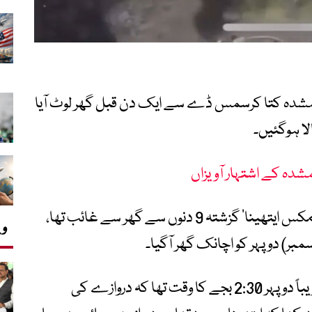
مشدہ کتا کرسمس ڈے سے ایک دن قبل گھر لوٹ آیا
ا ہوگئیں۔
شدہ کے اشتہار آویزاں
فلوریڈا کے ایک خاندان کا جرمن شیفرڈ کتا ’مکس ایتھینا‘ گزشتہ 9 دنوں سے گھر سے غائب تھا،
وی
ایتھینا کے مالک بروک کامر کے مطابق یہ تقریباً دوپہر 2:30 بجے کا وقت تھا کہ دروازے کی