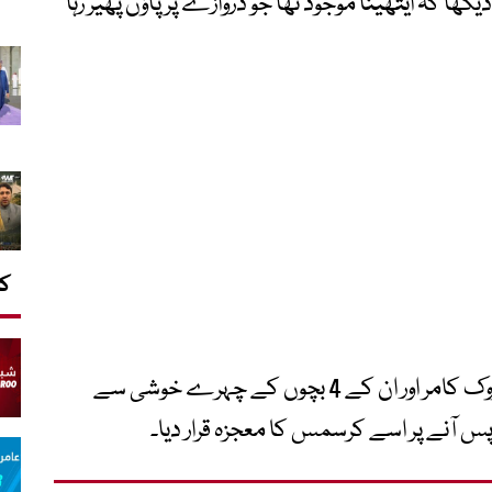
یکھا کہ ایتھینا موجود تھا جو دروازے پر پاؤں پھیر رہا
کا
لاپتا کتے کو واپس گھرکی دہلیز پر دیکھ کر بروک کامر اور ان کے 4 بچوں کے چہرے خوشی سے
 آنے پر اسے کرسمس کا معجزہ قرار دیا۔