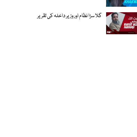
گلا سڑا نظام اور وزیر داخلہ کی تقریر