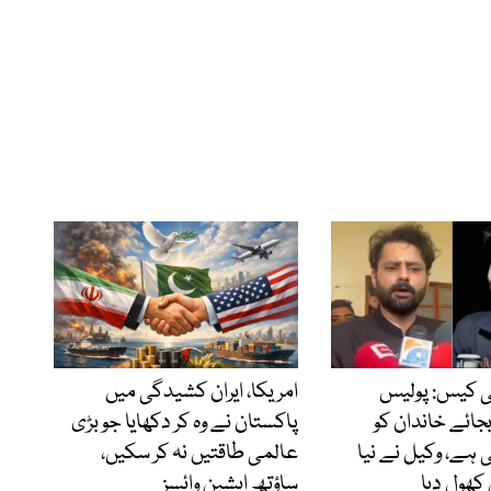
ی کیس: پولیس
امریکا، ایران کشیدگی میں
ائے خاندان کو
پاکستان نے وہ کر دکھایا جو بڑی
ی ہے، وکیل نے نیا
عالمی طاقتیں نہ کر سکیں،
 کھول دیا
ساؤتھ ایشین وائسز