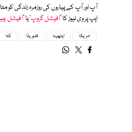
آپ اور آپ کے پیاروں کی روزمرہ زندگی کو 
ایپ پر وی نیوز کا ’
آفیشل گروپ
‘ یا ’
آفیشل چی
امریکا
ایتھینا
فلوریڈا
کتا