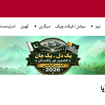
نیوز
سوشل / فیکٹ چیک
میگزین
کھیل
انٹرٹینمنٹ
یا