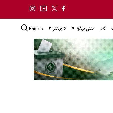
کالم
ملٹی میڈیا
X چینلز
English