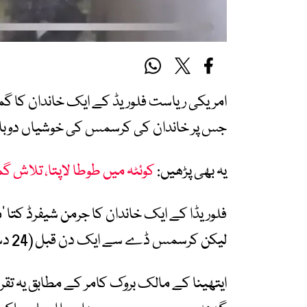
امریکی ریاست فلوریڈ کے ایک خاندان کا گ
جس پر خاندان کی کرسمس کی خوشیاں دوبال
یہ بھی پڑھیں:
کوئٹہ میں طوطا لاپتا، تلاش گم
لیکن کرسمس ڈے سے ایک دن قبل (24 دسمبر) دوپہر کو اچانک گھر آگیا۔