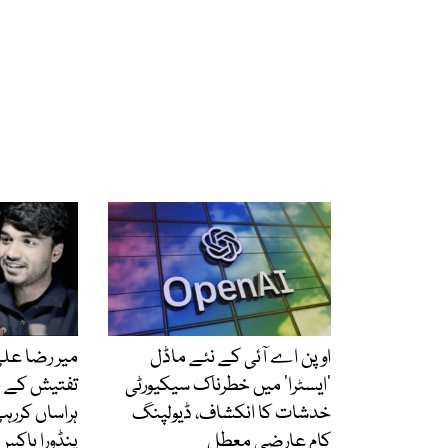
اوپن اے آئی کے نئے ماڈل
میر رضا عل
’ایسٹرا‘ میں خطرناک سیکیورٹی
تفتیش کے بج
خدشات کا انکشاف، ڈیولپنگ
ہراساں کررہ
کام عارضی معطل
پنڈورا باکس