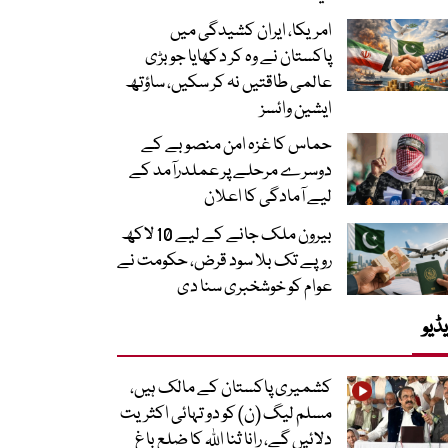
امریکا، ایران کشیدگی میں
پاکستان نے وہ کر دکھایا جو بڑی
عالمی طاقتیں نہ کر سکیں، ساؤتھ
ایشین وائسز
حماس کا غزہ امن منصوبے کے
دوسرے مرحلے پر عملدرآمد کے
لیے آمادگی کا اعلان
بیرون ملک جانے کے لیے 10 لاکھ
روپے تک بلا سود قرض، حکومت نے
عوام کو خوشخبری سنا دی
ڈیو
کشمیری پاکستان کے مالک ہیں،
مسلم لیگ (ن) کو دو تہائی اکثریت
دلائیں گے، رانا ثنا اللہ کا ضلع باغ