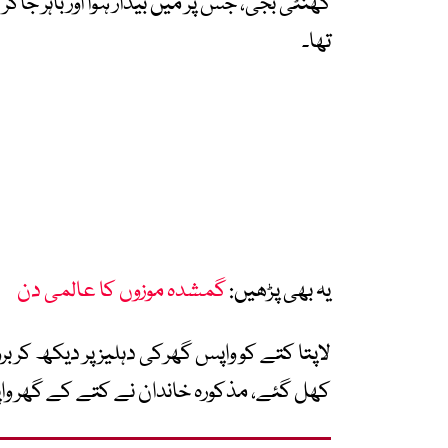
گھنٹی بجی، جس پر میں بیدار ہوا اور باہر جاکر د
تھا۔
یہ بھی پڑھیں:
گمشدہ موزوں کا عالمی دن
کھل گئے، مذکورہ خاندان نے کتے کے گھر واپس