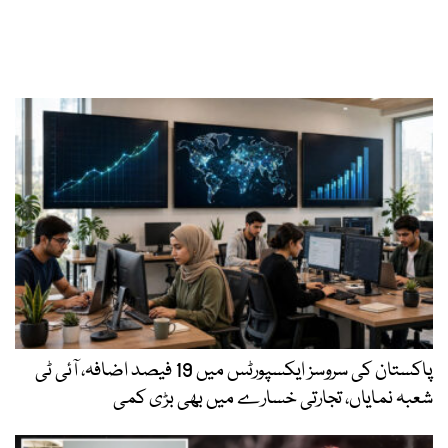
پاکستان کی سروسز ایکسپورٹس میں 19 فیصد اضافہ، آئی ٹی
شعبہ نمایاں، تجارتی خسارے میں بھی بڑی کمی