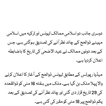
دوسری جانب دو اسلامی ممالک تیونس اور ترکیہ میں اسلامی
مہینے ذوالحج کے چاند نظر آنے کی تصدیق ہوگئی ہے، جس
کے بعد دونوں ممالک نے عید الاضحیٰ کی تاریخ کا باضابطہ
اعلان کردیا ہے۔
میڈیا رپورٹس کے مطابق تیونس ذوالحج کے آغاز کا اعلان کرنے
والا پہلا ملک بن گیا ہے۔ ملک میں ہفتہ 16 مئی کو ذوالقعدہ
کی 29 تاریخ قرار دی گئی اور چاند نظر آنے کی تصدیق کے بعد
یکم ذوالحج پیر 18 مئی کو مقرر کی گئی ہے۔