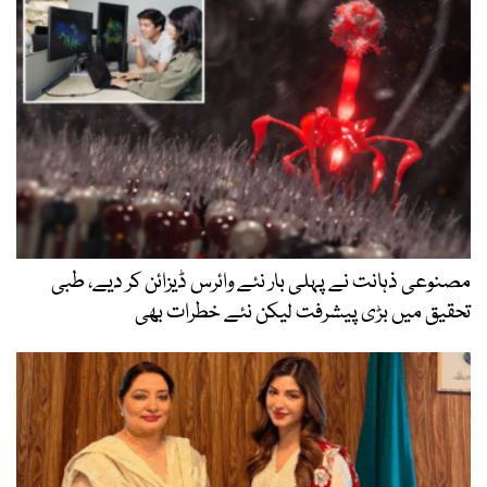
مصنوعی ذہانت نے پہلی بار نئے وائرس ڈیزائن کر دیے، طبی
تحقیق میں بڑی پیشرفت لیکن نئے خطرات بھی