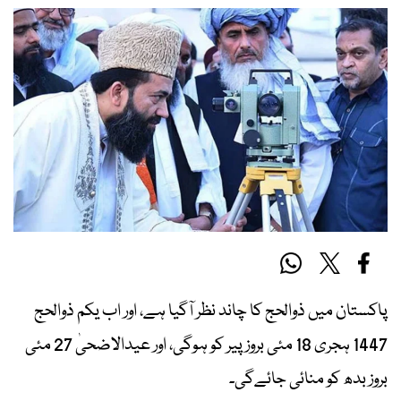
پاکستان میں ذوالحج کا چاند نظر آگیا ہے، اور اب یکم ذوالحج
1447 ہجری 18 مئی بروز پیر کو ہوگی، اور عیدالاضحیٰ 27 مئی
بروز بدھ کو منائی جائےگی۔