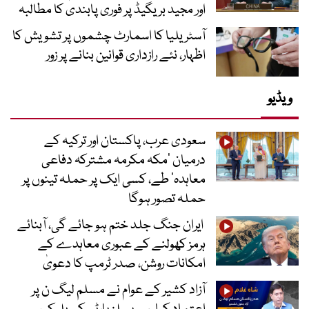
اور مجید بریگیڈ پر فوری پابندی کا مطالبہ
آسٹریلیا کا اسمارٹ چشموں پر تشویش کا
اظہار، نئے رازداری قوانین بنانے پر زور
ویڈیو
سعودی عرب، پاکستان اور ترکیہ کے
درمیان ’مکہ مکرمہ مشترکہ دفاعی
معاہدہ‘ طے، کسی ایک پر حملہ تینوں پر
حملہ تصور ہوگا
ایران جنگ جلد ختم ہو جائے گی، آبنائے
ہرمز کھولنے کے عبوری معاہدے کے
امکانات روشن، صدر ٹرمپ کا دعویٰ
آزاد کشیر کے عوام نے مسلم لیگ ن پر