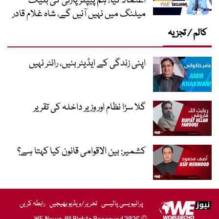
اعتماد کیا، ہم پیپلز پارٹی کی بلیک
میلنگ میں نہیں آئیں گے، شاہ غلام قادر
کالم / تجزیہ
اپنی زندگی کے ایڈیٹر بنیں، رائٹر نہیں
گلا سڑا نظام اور وزیر داخلہ کی تقریر
کشمیر: بین الاقوامی قانون کیا کہتا ہے؟
پرائیویسی پالیسی
تحریر/ویڈیو بھیجیں
رابطہ کریں
© 2026 WE News. All Rights Reserved