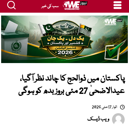
سب کی خبر
پاکستان میں ذوالحج کا چاند نظر آگیا،
عیدالاضحیٰ 27 مئی بروز بدھ کو ہوگی
اتوار 17 مئی 2026
ویب ڈیسک