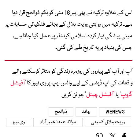
اس کے علاوہ ترکیہ نے بھی پیر 18 مئی کو یکم ذوالحج قرار دیا
ہے۔ ترکیہ میں روایتی رویت ہلال کے بجائے فلکیاتی حسابات پر
مبنی پیشگی تیار کردہ اسلامی کیلنڈر پر عمل کیا جاتا ہے،
جس کی بنیاد پر یہ تاریخ طے کی گئی۔
آپ اور آپ کے پیاروں کی روزمرہ زندگی کو متاثر کرسکنے والے
واقعات کی اپ ڈیٹس کے لیے واٹس ایپ پر وی نیوز کا ’
آفیشل
گروپ
‘ یا ’
آفیشل چینل
‘ جوائن کریں
WENEWS
چاند
ذوالحج
رویت ہلال کمیٹی
مولانا عبدالخبیر آزاد
وی نیوز