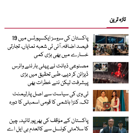
تازہ ترین
پاکستان کی سروسز ایکسپورٹس میں 19
فیصد اضافہ، آئی ٹی شعبہ نمایاں، تجارتی
خسارے میں بھی بڑی کمی
مصنوعی ذہانت نے پہلی بار نئے وائرس
ڈیزائن کر دیے، طبی تحقیق میں بڑی
پیشرفت لیکن نئے خطرات بھی
ٹی وی کی سیاست سے اصل پارلیمنٹ
تک، کنزا ہاشمی کا قومی اسمبلی کا دورہ
پاکستان کے مؤقف کی بھرپور تائید، چین
کا سلامتی کونسل سے کالعدم بی ایل اے