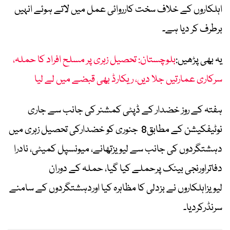
اہلکاروں کے خلاف سخت کارروائی عمل میں لاتے ہوئے انہیں
برطرف کر دیا ہے۔
یہ بھی پڑھیں:
بلوچستان: تحصیل زہری پر مسلح افراد کا حملہ،
سرکاری عمارتیں جلا دیں، ریکارڈ بھی قبضے میں لے لیا
ہفتہ کے روز خضدار کے ڈپٹی کمشنر کی جانب سے جاری
نوٹیفکیشن کے مطابق8 جنوری کو خضدارکی تحصیل زہری میں
دہشتگردوں کی جانب سے لیویزتھانے، میونسپل کمیٹی، نادرا
دفاتراورنجی بینک پرحملے کیا گیا، حملہ کے دوران
لیویزاہلکاروں نے بزدلی کا مظاہرہ کیا اوردہشتگردوں کے سامنے
سرنڈرکردیا۔