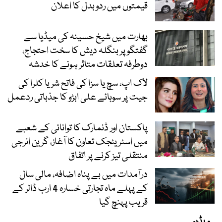
قیمتوں میں ردوبدل کا اعلان
بھارت میں شیخ حسینہ کی میڈیا سے
گفتگو پر بنگلہ دیش کا سخت احتجاج،
دوطرفہ تعلقات متاثر ہونے کا خدشہ
لاک اپ، سچ یا سزا کی فاتح شریا کلرا کی
جیت پر سوہائے علی ابڑو کا جذباتی ردعمل
پاکستان اور ڈنمارک کا توانائی کے شعبے
میں اسٹریٹجک تعاون کا آغاز، گرین انرجی
منتقلی تیز کرنے پر اتفاق
درآمدات میں بے پناہ اضافہ، مالی سال
کے پہلے ماہ تجارتی خسارہ 4 ارب ڈالر کے
قریب پہنچ گیا