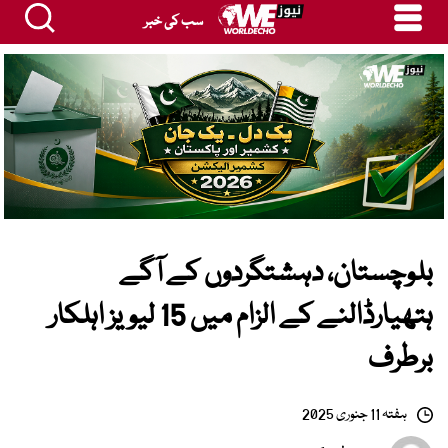
سب کی خبر
بلوچستان، دہشتگردوں کے آگے
ہتھیارڈالنے کے الزام میں 15 لیویز اہلکار
برطرف
ہفتہ 11 جنوری 2025