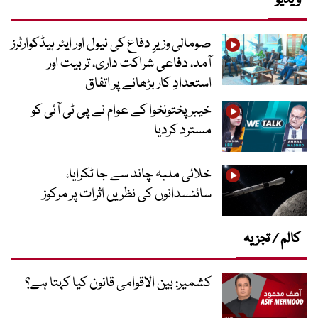
ویڈیو
صومالی وزیرِ دفاع کی نیول اور ایئر ہیڈکوارٹرز
آمد، دفاعی شراکت داری، تربیت اور
استعدادِ کار بڑھانے پر اتفاق
خیبرپختونخوا کے عوام نے پی ٹی آئی کو
مسترد کردیا
خلائی ملبہ چاند سے جا ٹکرایا،
سائنسدانوں کی نظریں اثرات پر مرکوز
کالم / تجزیہ
کشمیر: بین الاقوامی قانون کیا کہتا ہے؟