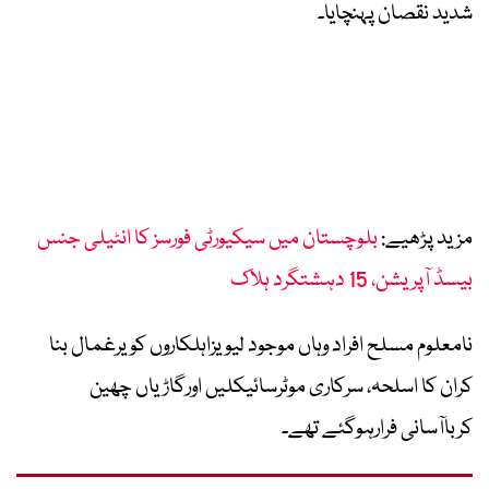
شدید نقصان پہنچایا۔
مزید پڑھیے:
بلوچستان میں سیکیورٹی فورسز کا انٹیلی جنس
بیسڈ آپریشن، 15 دہشتگرد ہلاک
نامعلوم مسلح افراد وہاں موجود لیویزاہلکاروں کویرغمال بنا
کران کا اسلحہ، سرکاری موٹرسائیکلیں اورگاڑیاں چھین
کرباآسانی فرارہوگئے تھے۔