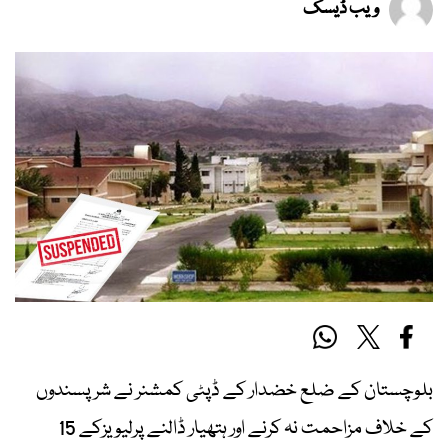
ویب ڈیسک
بلوچستان کے ضلع خضدار کے ڈپٹی کمشنر نے شرپسندوں
کے خلاف مزاحمت نہ کرنے اور ہتھیار ڈالنے پرلیویزکے 15