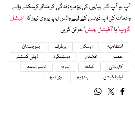
آپ اور آپ کے پیاروں کی روزمرہ زندگی کو متاثر کرسکنے والے
واقعات کی اپ ڈیٹس کے لیے واٹس ایپ پر وی نیوز کا ’
آفیشل
گروپ
‘ یا ’
آفیشل چینل
‘ جوائن کریں
انتظامیہ
اہلکار
برطرف
بلوچستان
حملہ
خضدار
دہشتگرد
ڈپٹی کمشنر
کارروائی
کوئٹہ
لیویز
نصیر احمد
نوٹیفکیشن
ہتھیار
وی نیوز