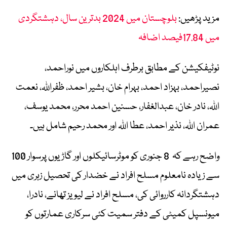
مزید پڑھیں:
بلوچستان میں 2024 بدترین سال، دہشتگردی
میں 17.84فیصد اضافہ
نوٹیفکیشن کے مطابق برطرف اہلکاروں میں نوراحمد،
نصیراحمد، بہزاد احمد، بہرام خان، بشیر احمد، ظفراللہ، نعمت
اللہ، نادر خان، عبدالغفار، حسنین احمد محرر، محمد یوسف،
عمران اللہ، نذیر احمد، عطا اللہ اور محمد رحیم شامل ہیں۔
واضح رہے کہ 8 جنوری کو موٹرسائیکلوں اور گاڑیوں پرسوار 100
سے زیادہ نامعلوم مسلح افراد نے خضدار کی تحصیل زہری میں
دہشتگردانہ کارروائی کی، مسلح افراد نے لیویز تھانے، نادرا،
میونسپل کمیٹی کے دفتر سمیت کئی سرکاری عمارتوں کو