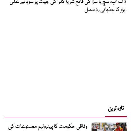
لاک اپ، سچ یا سزا کی فاتح شریا کلرا کی جیت پر سوہائے علی
ابڑو کا جذباتی ردعمل
تازہ ترین
وفاقی حکومت کا پیٹرولیم مصنوعات کی