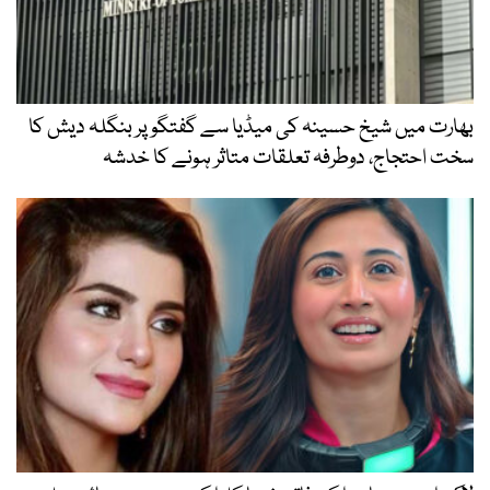
بھارت میں شیخ حسینہ کی میڈیا سے گفتگو پر بنگلہ دیش کا
سخت احتجاج، دوطرفہ تعلقات متاثر ہونے کا خدشہ