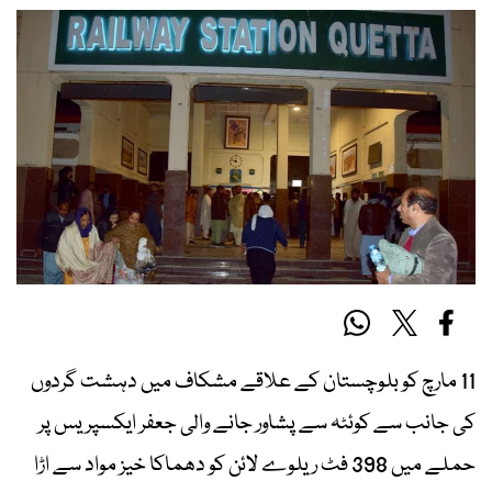
11 مارچ کو بلوچستان کے علاقے مشکاف میں دہشت گردوں
کی جانب سے کوئٹہ سے پشاور جانے والی جعفر ایکسپریس پر
حملے میں 398 فٹ ریلوے لائن کو دھماکا خیز مواد سے اڑا