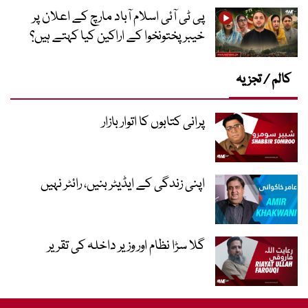
پی ٹی آئی اسلام آباد مارچ کے اعلان پر
خیبر پختونخوا کے اراکین کیا کہتے ہیں؟
کالم / تجزیہ
پرانی کتابوں کا اتوار بازار
اپنی زندگی کے ایڈیٹر بنیں، رائٹر نہیں
گلا سڑا نظام اور وزیر داخلہ کی تقریر