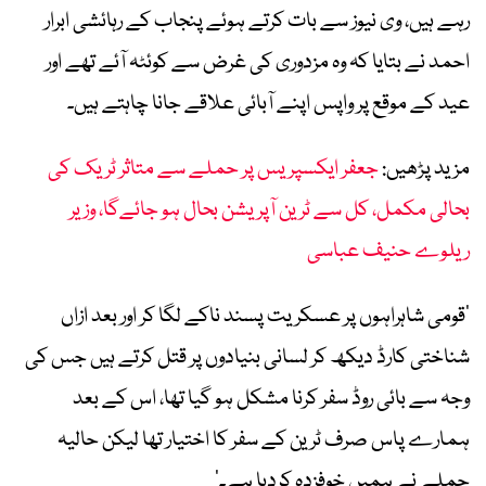
رہے ہیں، وی نیوز سے بات کرتے ہوئے پنجاب کے رہائشی ابرار
احمد نے بتایا کہ وہ مزدوری کی غرض سے کوئٹہ آئے تھے اور
عید کے موقع پر واپس اپنے آبائی علاقے جانا چاہتے ہیں۔
مزید پڑھیں:
جعفر ایکسپریس پر حملے سے متاثر ٹریک کی
بحالی مکمل، کل سے ٹرین آپریشن بحال ہو جائےگا، وزیر
ریلوے حنیف عباسی
’قومی شاہراہوں پر عسکریت پسند ناکے لگا کر اور بعد ازاں
شناختی کارڈ دیکھ کر لسانی بنیادوں پر قتل کرتے ہیں جس کی
وجہ سے بائی روڈ سفر کرنا مشکل ہو گیا تھا، اس کے بعد
ہمارے پاس صرف ٹرین کے سفر کا اختیار تھا لیکن حالیہ
حملے نے ہمیں خوفزدہ کردیا ہے۔‘