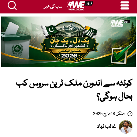
سب کی خبر
کوئٹہ سے اندورن ملک ٹرین سروس کب
بحال ہوگی؟
منگل 18 مارچ 2025
غالب نہاد