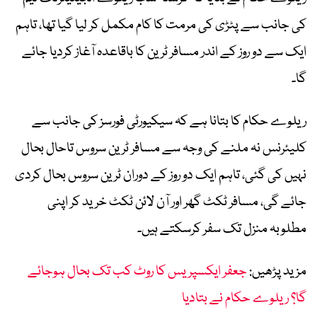
کی جانب سے پٹڑی کی مرمت کا کام مکمل کر لیا گیا تھا، تاہم
ایک سے دو روز کے اندر مسافر ٹرین کا باقاعدہ آغاز کردیا جائے
گا۔
ریلوے حکام کا بتانا ہے کہ سیکیورٹی فورسز کی جانب سے
کلیئرنس نہ ملنے کی وجہ سے مسافر ٹرین سروس تاحال بحال
نہیں کی گئی، تاہم ایک دو روز کے دوران ٹرین سروس بحال کردی
جائے گی، مسافر ٹکٹ گھر اور آن لائن ٹکٹ خرید کر اپنی
مطلوبہ منزل تک سفر کرسکتے ہیں۔
مزید پڑھیں:
جعفر ایکسپریس کا روٹ کب تک بحال ہوجائے
گا؟ ریلوے حکام نے بتادیا