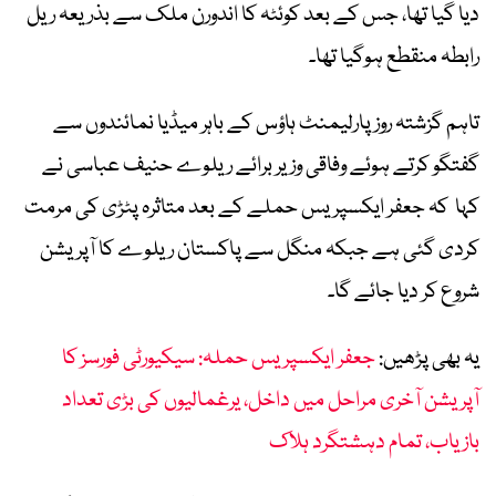
دیا گیا تھا، جس کے بعد کوئٹہ کا اندورن ملک سے بذریعہ ریل
رابطہ منقطع ہوگیا تھا۔
تاہم گزشتہ روز پارلیمنٹ ہاؤس کے باہر میڈیا نمائندوں سے
گفتگو کرتے ہوئے وفاقی وزیر برائے ریلوے حنیف عباسی نے
کہا کہ جعفر ایکسپریس حملے کے بعد متاثرہ پٹڑی کی مرمت
کردی گئی ہے جبکہ منگل سے پاکستان ریلوے کا آپریشن
شروع کر دیا جائے گا۔
یہ بھی پڑھیں:
جعفر ایکسپریس حملہ: سیکیورٹی فورسز کا
آپریشن آخری مراحل میں داخل، یرغمالیوں کی بڑی تعداد
بازیاب، تمام دہشتگرد ہلاک