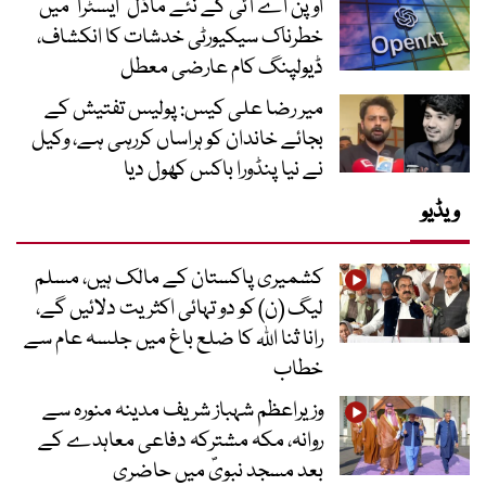
اوپن اے آئی کے نئے ماڈل ’ایسٹرا‘ میں
خطرناک سیکیورٹی خدشات کا انکشاف،
ڈیولپنگ کام عارضی معطل
میر رضا علی کیس: پولیس تفتیش کے
بجائے خاندان کو ہراساں کررہی ہے، وکیل
نے نیا پنڈورا باکس کھول دیا
ویڈیو
کشمیری پاکستان کے مالک ہیں، مسلم
لیگ (ن) کو دو تہائی اکثریت دلائیں گے،
رانا ثنا اللہ کا ضلع باغ میں جلسہ عام سے
خطاب
وزیراعظم شہباز شریف مدینہ منورہ سے
روانہ، مکہ مشترکہ دفاعی معاہدے کے
بعد مسجد نبویؐ میں حاضری