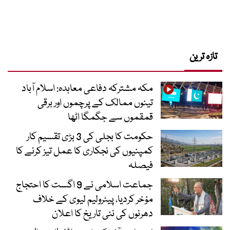
تازہ ترین
مکہ مشترکہ دفاعی معاہدہ: اسلام آباد
تینوں ممالک کے پرچموں اور برقی
قمقموں سے جگمگا اٹھا
حکومت کا بجلی کی 3 بڑی تقسیم کار
کمپنیوں کی نجکاری کا عمل تیز کرنے کا
فیصلہ
جماعت اسلامی نے 9 اگست کا احتجاج
مؤخر کردیا، پیٹرولیم لیوی کے خلاف
دھرنوں کی نئی تاریخ کا اعلان