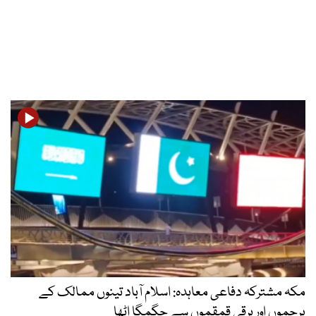
مکہ مشترکہ دفاعی معاہدہ: اسلام آباد تینوں ممالک کے
پرچموں اور برقی قمقموں سے جگمگا اٹھا