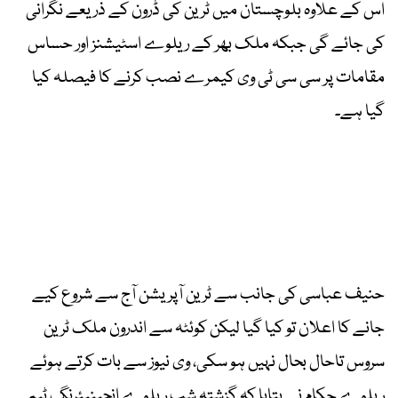
اس کے علاوہ بلوچستان میں ٹرین کی ڈرون کے ذریعے نگرانی
کی جائے گی جبکہ ملک بھر کے ریلوے اسٹیشنز اور حساس
مقامات پر سی سی ٹی وی کیمرے نصب کرنے کا فیصلہ کیا
گیا ہے۔
حنیف عباسی کی جانب سے ٹرین آپریشن آج سے شروع کیے
جانے کا اعلان تو کیا گیا لیکن کوئٹہ سے اندرون ملک ٹرین
سروس تاحال بحال نہیں ہو سکی، وی نیوز سے بات کرتے ہوئے
ریلوے حکام نے بتایا کہ گزشتہ شب ریلوے انجینیئرنگ ٹیم