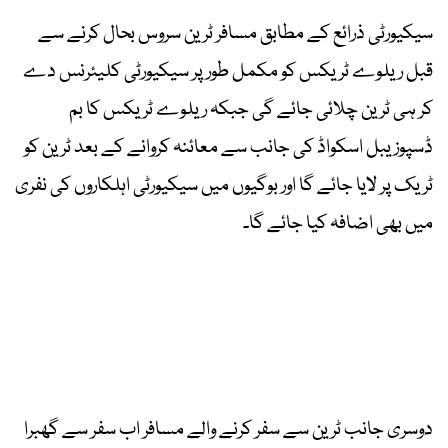
سیکیورٹی ذرائع کے مطابق مسافر ٹرین سروس بحال کرنے سے
قبل ریلوے ٹریکس کو مکمل طور پر سیکیورٹی کلیئرنس دے
کر ہی ٹرین چلائی جائے گی جبکہ ریلوے ٹریکس کا بم
ڈسپوزیبل اسکواڈ کی جانب سے معائنہ کروانے کے بعد ٹرین کو
ٹریک پر لایا جائے گا اور بوگیوں میں سیکیورٹی اہلکاروں کی نفری
میں بھی اضافہ کیا جائے گا۔
دوسری جانب ٹرین سے سفر کرنے والے مسافر اب سفر سے گھبرا