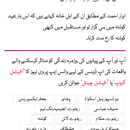
ابرار احمد کے مطابق ان کے اہل خانہ کہتے ہیں کہ اس بار عید
کوئٹہ میں ہی گزار لو اور مستقبل میں کبھی
کوئٹہ کا رخ مت کرنا۔
آپ اور آپ کے پیاروں کی روزمرہ زندگی کو متاثر کرسکنے والے
واقعات کی اپ ڈیٹس کے لیے واٹس ایپ پر وی نیوز کا ’
آفیشل
گروپ
‘ یا ’
آفیشل چینل
‘ جوائن کریں
بم ڈسپوزیبل اسکواڈ
پشاور
جعفر ایکسپریس
حنیف عباسی
ریلوے انجینیئرنگ ٹیم
ریلوے حکام
ریلوے لائن
کوئٹہ
مسافر ٹرین سروس
مشکاف
وزیر ریلوے