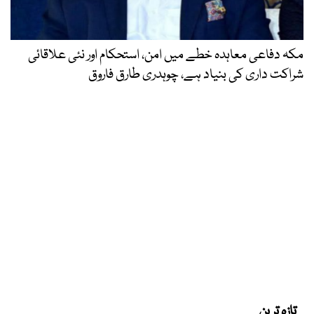
مکہ دفاعی معاہدہ خطے میں امن، استحکام اور نئی علاقائی
شراکت داری کی بنیاد ہے، چوہدری طارق فاروق
تازہ ترین