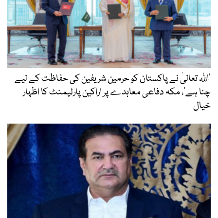
’اللہ تعالیٰ نے پاکستان کو حرمین شریفین کی حفاظت کے لیے
چنا ہے‘، مکہ دفاعی معاہدے پر اراکین پارلیمنٹ کا اظہار
خیال