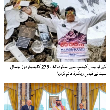
کے ٹو بیس کیمپ سے اسکردو تک 275 کلومیٹر دوڑ، جمال
سید نے قومی ریکارڈ قائم کردیا