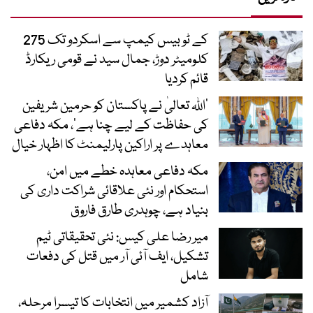
کے ٹو بیس کیمپ سے اسکردو تک 275
کلومیٹر دوڑ، جمال سید نے قومی ریکارڈ
قائم کردیا
’اللہ تعالیٰ نے پاکستان کو حرمین شریفین
کی حفاظت کے لیے چنا ہے‘، مکہ دفاعی
معاہدے پر اراکین پارلیمنٹ کا اظہار خیال
مکہ دفاعی معاہدہ خطے میں امن،
استحکام اور نئی علاقائی شراکت داری کی
بنیاد ہے، چوہدری طارق فاروق
میر رضا علی کیس: نئی تحقیقاتی ٹیم
تشکیل، ایف آئی آر میں قتل کی دفعات
شامل
آزاد کشمیر میں انتخابات کا تیسرا مرحلہ،