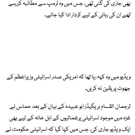
بھی جاری کی گئی تھی، جس میں وہ ٹرمپ سے مطالبہ کررہے
تھے ان کی رہائی کے لیے کردار ادا کیا جائے۔
ویڈیو میں وہ کہہ رہا تھا کہ امریکی صدر اسرائیلی وزیراعظم کے
جھوٹ پر یقین نہ کریں۔
ترجمان القسام بریگیڈز ابو عبیدہ کے بیان کے بعد حماس نے
غزہ میں موجود اسرائیلی یرغمالیوں کے اہل خانہ کے لیے بھی
ایک ویڈیو جاری کی، جس میں کہا گیا کہ اسرائیلی حکومت نے