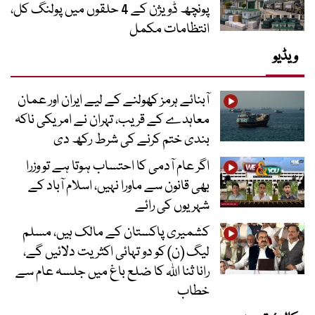
پونچھ ڈویژن کے 4 حلقوں میں پولنگ کل،
انتظامات مکمل
ویڈیو
آبنائے ہرمز کھولنے کے لیے ایران اور عمان
معاہدے کے قریب، تہران نے امریکی ناکہ
بندی ختم کرنے کی شرط رکھ دی
اگر عام آدمی کا احتساب ہوتا ہے تو وزرا
بھی قانون سے ماورا نہیں، اسلام آباد کے
شہریوں کی رائے
کشمیری پاکستان کے مالک ہیں، مسلم
لیگ (ن) کو دو تہائی اکثریت دلائیں گے،
رانا ثنا اللہ کا ضلع باغ میں جلسہ عام سے
خطاب