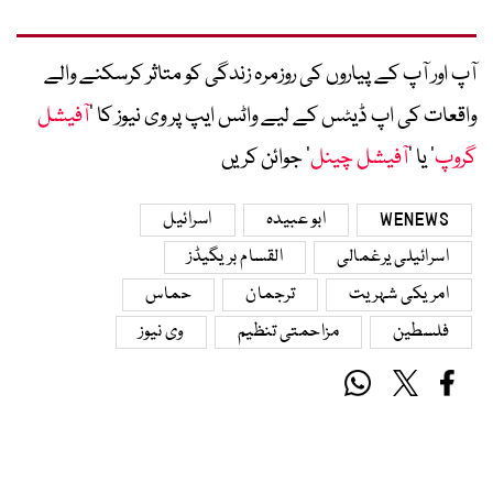
آپ اور آپ کے پیاروں کی روزمرہ زندگی کو متاثر کرسکنے والے
واقعات کی اپ ڈیٹس کے لیے واٹس ایپ پر وی نیوز کا ’
آفیشل
گروپ
‘ یا ’
آفیشل چینل
‘ جوائن کریں
WENEWS
ابو عبیدہ
اسرائیل
اسرائیلی یرغمالی
القسام بریگیڈز
امریکی شہریت
ترجمان
حماس
فلسطین
مزاحمتی تنظیم
وی نیوز