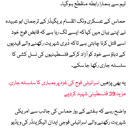
ٹیم سے ہمارا رابطہ منقطع ہوگیا۔
حماس کے عسکری ونگ القسام بریگیڈز کے ترجمان ابو عبیدہ
نے اپنے بیان میں کہاکہ ایسے لگ رہا ہے کہ قابض فوج خود
اسے قتل کرنا چاہتی ہے تاکہ دُہری شہریت رکھنے والے قیدیوں
کے دباؤ سے خود کو آزاد کرکے فلسطینیوں کی نسل کشی کا
سلسلہ جاری رکھا جا سکے۔
یہ بھی پڑھیں
اسرائیلی فوج کی غزہ پر بمباری کا سلسلہ جاری،
مزید 39 فلسطینی شہید کردیے
واضح رہے کہ ہفتے کے روز حماس کی جانب سے امریکی
شہریت رکھنے والے اسرائیلی فوجی ایدان الیگزینڈر کی ویڈیو