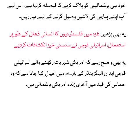
خود ہی یرغمالیوں کو ہلاک کرنے کا فیصلہ کرلیا ہے، اس لیے
آپ اپنے پیاروں کی لاشیں وصول کرنے کے لیے تیار رہیں۔
یہ بھی پڑھیں
غزہ میں فلسطینیوں کا انسانی ڈھال کے طور پر
استعمال، اسرائیلی فوجی نے سنسنی خیز انکشافات کردیے
یہ بھی واضح رہے کہ امریکی شہریت رکھنے والے اسرائیلی
فوجی ایدان الیگزینڈر کے بارے میں خیال کیا جاتا ہے کہ وہ
حماس کی قید میں آخری زندہ امریکی یرغمالی ہیں۔